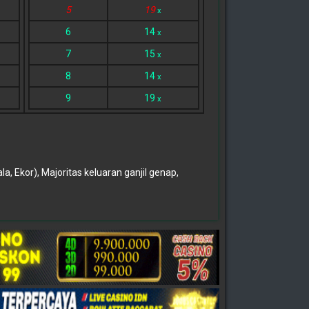
5
19
x
6
14
x
7
15
x
8
14
x
9
19
x
la, Ekor), Majoritas keluaran ganjil genap,