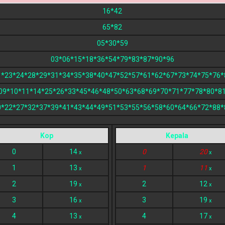
16*42
65*82
05*30*59
03*06*15*18*36*54*79*83*87*90*96
1*23*24*28*29*31*34*35*38*40*47*52*57*61*62*67*73*74*75*76*
09*10*11*14*25*26*33*45*46*48*50*63*68*69*70*71*77*78*80*8
0*22*27*32*37*39*41*43*44*49*51*53*55*56*58*60*64*66*72*88*
Kop
Kepala
0
14
0
20
x
x
1
13
1
11
x
x
2
19
2
12
x
x
3
16
3
19
x
x
4
13
4
17
x
x