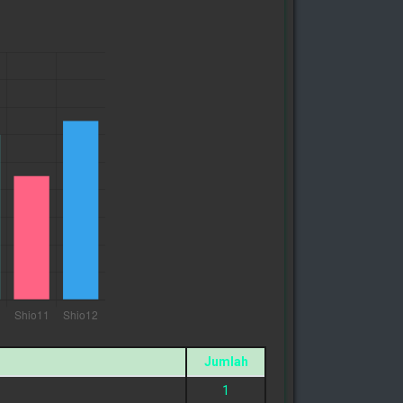
Jumlah
1