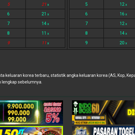
5
21
5
12
x
x
6
21
6
16
x
x
7
14
7
12
x
x
8
11
8
14
x
x
9
11
9
20
x
x
ata keluaran korea terbaru, statistik angka keluaran korea (AS, Kop, Kepa
an lengkap sebelumnya.