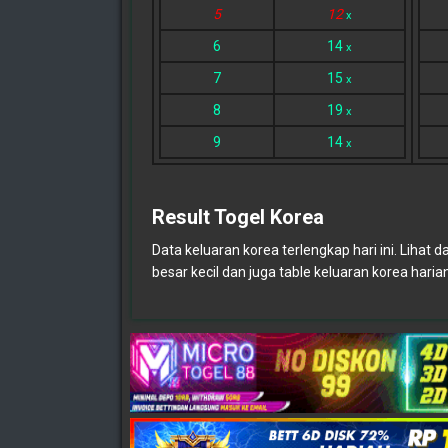
5
12
x
6
14
x
7
15
x
8
19
x
9
14
x
Result Togel Korea
Data keluaran korea terlengkap hari ini. Lihat d
besar kecil dan juga table keluaran korea hari