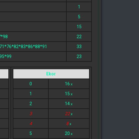
1
5
15
7*98
22
71*76*82*83*86*88*91
33
95*99
23
Ekor
0
16
x
1
15
x
2
14
x
3
22
x
4
8
x
5
20
x