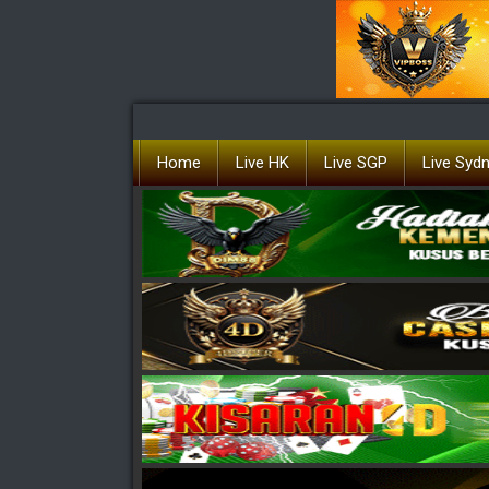
Home
Live HK
Live SGP
Live Syd