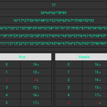
77
34*64*66*78*89
16*17*27*36*45*48*51*52*59*60*67*73*85*92*93
06*07*20*21*30*38*39*49*55*58*70*74*75*79*81*87*90*94*96*9
4*18*19*23*24*25*26*28*29*37*40*41*44*50*53*56*61*63*68*69*
5*11*12*13*22*31*32*33*35*42*43*46*47*54*57*62*65*72*80*84*
Kop
Kepala
0
14
0
16
x
x
1
12
1
15
x
x
2
8
2
16
x
x
3
12
3
15
x
x
4
16
4
17
x
x
5
17
5
11
x
x