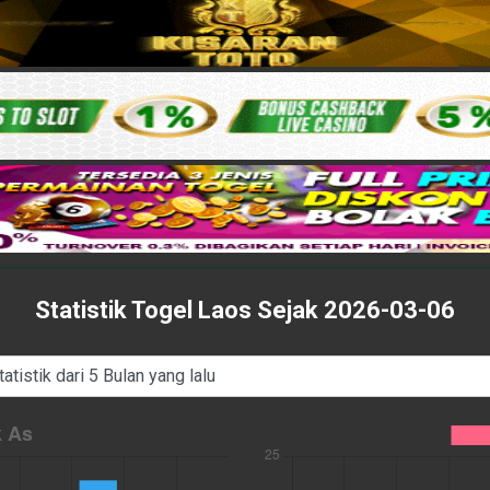
Statistik Togel Laos Sejak 2026-03-06