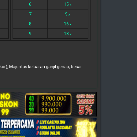
6
15
x
7
9
x
8
16
x
9
18
x
Ekor), Majoritas keluaran ganjil genap, besar