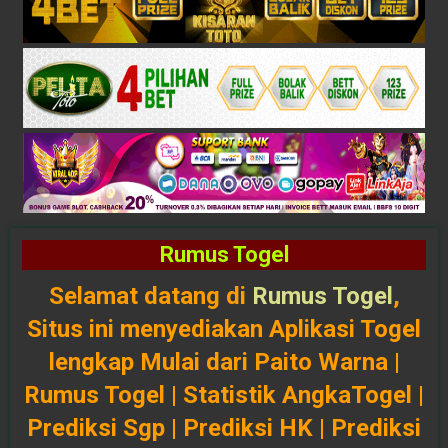
Rumus Togel
Selamat datang di
Rumus Togel
,
Situs ini menyediakan Aplikasi Togel
lengkap Mulai dari Paito Warna |
Rumus Togel | Statistik AngkaTogel |
Prediksi Sgp | Prediksi HK | Prediksi