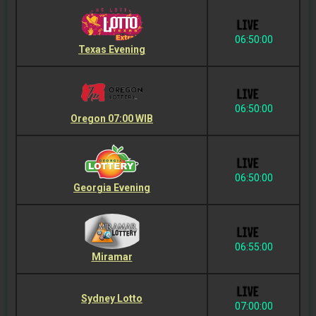
06:50:00
Texas Evening
06:50:00
Oregon 07:00 WIB
06:50:00
Georgia Evening
06:55:00
Miramar
Sydney Lotto
07:00:00