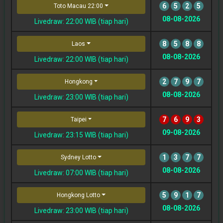
6
5
2
5
Toto Macau 22:00
08-08-2026
Livedraw: 22:00 WIB (tiap hari)
8
5
8
8
Laos
08-08-2026
Livedraw: 22:00 WIB (tiap hari)
2
7
9
7
Hongkong
08-08-2026
Livedraw: 23:00 WIB (tiap hari)
7
6
9
3
Taipei
09-08-2026
Livedraw: 23:15 WIB (tiap hari)
1
3
7
7
Sydney Lotto
08-08-2026
Livedraw: 07:00 WIB (tiap hari)
5
9
1
7
Hongkong Lotto
08-08-2026
Livedraw: 23:00 WIB (tiap hari)