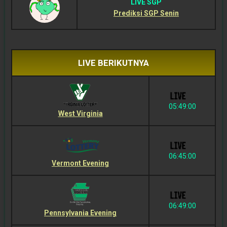
LIVE SGP
Prediksi SGP Senin
LIVE BERIKUTNYA
05:49:00
West Virginia
06:45:00
Vermont Evening
06:49:00
Pennsylvania Evening