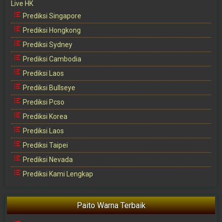
Live HK
Prediksi Singapore
Prediksi Hongkong
Prediksi Sydney
Prediksi Cambodia
Prediksi Laos
Prediksi Bullseye
Prediksi Pcso
Prediksi Korea
Prediksi Laos
Prediksi Taipei
Prediksi Nevada
Prediksi Kami Lengkap
Paito Warna Terbaik