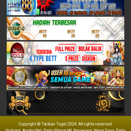
Copyright ©
Tarikan Togel 2024. All rights reserved.
Virdsam
,
Angka Net
,
Paito Warna HK
,
Nagasaon
,
Naga Saon
,
Paito