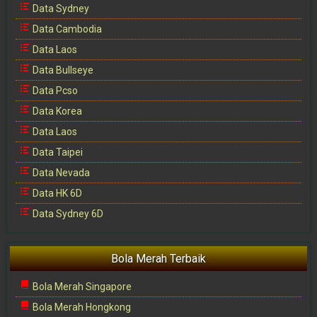
Data Sydney
Data Cambodia
Data Laos
Data Bullseye
Data Pcso
Data Korea
Data Laos
Data Taipei
Data Nevada
Data HK 6D
Data Sydney 6D
Bola Merah Terbaik
Bola Merah Singapore
Bola Merah Hongkong