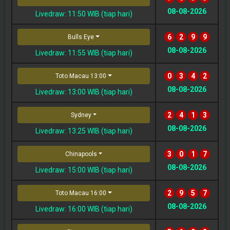
08-08-2026
Livedraw: 11:50 WIB (tiap hari)
6
2
9
9
Bulls Eye
08-08-2026
Livedraw: 11:55 WIB (tiap hari)
0
3
4
2
Toto Macau 13:00
08-08-2026
Livedraw: 13:00 WIB (tiap hari)
2
4
1
3
Sydney
08-08-2026
Livedraw: 13:25 WIB (tiap hari)
3
0
1
7
Chinapools
08-08-2026
Livedraw: 15:00 WIB (tiap hari)
2
9
5
7
Toto Macau 16:00
08-08-2026
Livedraw: 16:00 WIB (tiap hari)