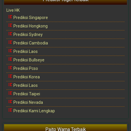
Live HK
Prediksi Singapore
Prediksi Hongkong
Prediksi Sydney
Prediksi Cambodia
Prediksi Laos
Prediksi Bullseye
Prediksi Pcso
Prediksi Korea
Prediksi Laos
Prediksi Taipei
Prediksi Nevada
Prediksi Kami Lengkap
Paito Warna Terbaik