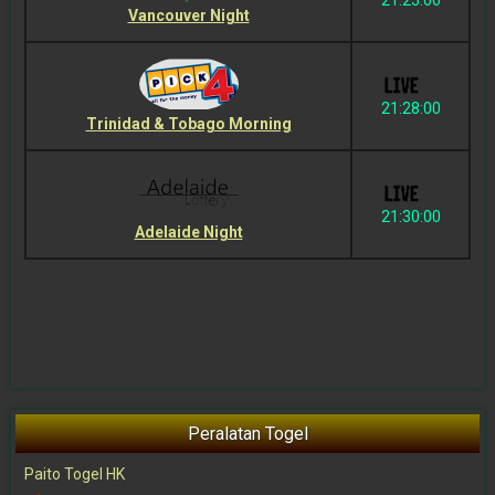
21:25:00
Vancouver Night
21:28:00
Trinidad & Tobago Morning
21:30:00
Adelaide Night
Peralatan Togel
Paito Togel HK