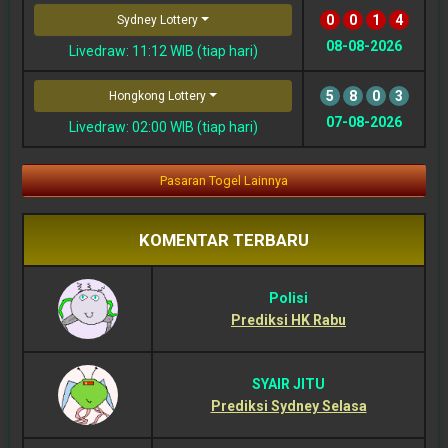
0
0
1
4
Sydney Lottery
08-08-2026
Livedraw: 11:12 WIB (tiap hari)
5
8
0
3
Hongkong Lottery
07-08-2026
Livedraw: 02:00 WIB (tiap hari)
Pasaran Togel Lainnya
KOMENTAR TERBARU
Polisi
Prediksi HK Rabu
SYAIR JITU
Prediksi Sydney Selasa