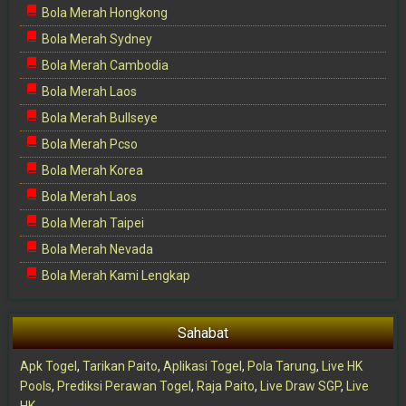
Bola Merah Hongkong
Bola Merah Sydney
Bola Merah Cambodia
Bola Merah Laos
Bola Merah Bullseye
Bola Merah Pcso
Bola Merah Korea
Bola Merah Laos
Bola Merah Taipei
Bola Merah Nevada
Bola Merah Kami Lengkap
Sahabat
Apk Togel
,
Tarikan Paito
,
Aplikasi Togel
,
Pola Tarung
,
Live HK
Pools
,
Prediksi Perawan Togel
,
Raja Paito
,
Live Draw SGP
,
Live