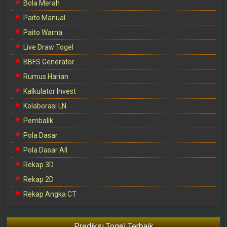
Bola Merah
Paito Manual
Paito Warna
Live Draw Togel
BBFS Generator
Rumus Harian
Kalkulator Invest
Kolaborasi LN
Pembalik
Pola Dasar
Pola Dasar All
Rekap 3D
Rekap 2D
Rekap Angka CT
Prediksi Togel Terbaik