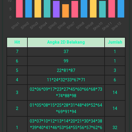
Hit
Angka 2D Belakang
Jumlah
7
37
1
6
99
1
5
22*81*87
3
4
11*24*32*33*67*71
6
02*06*09*17*23*27*45*60*66*68*73
3
14
*74*88*98
01*05*08*15*25*28*31*48*49*52*64
2
14
*69*91*94
03*07*10*12*13*14*20*21*30*34*38
1
*39*40*41*46*53*54*55*56*57*62*6
32