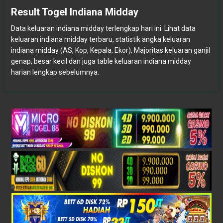
Result Togel Indiana Midday
Data keluaran indiana midday terlengkap hari ini. Lihat data
keluaran indiana midday terbaru, statistik angka keluaran
indiana midday (AS, Kop, Kepala, Ekor), Majoritas keluaran ganjil
genap, besar kecil dan juga table keluaran indiana midday
harian lengkap sebelumnya.