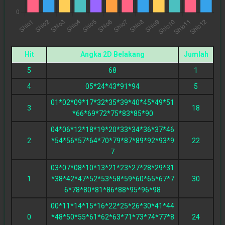
Hit
Angka 2D Belakang
Jumlah
5
68
1
4
05*24*43*91*94
5
01*02*09*17*32*35*39*40*45*49*51
3
18
*66*69*72*75*83*85*90
04*06*12*18*19*20*33*34*36*37*46
2
*54*56*57*64*70*79*87*89*92*93*9
22
7
03*07*08*10*13*21*23*27*28*29*31
1
*38*42*47*52*53*58*59*60*65*67*7
30
6*78*80*81*86*88*95*96*98
00*11*14*15*16*22*25*26*30*41*44
0
*48*50*55*61*62*63*71*73*74*77*8
24