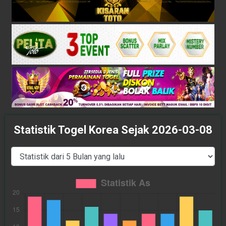
Statistik Togel Korea Sejak 2026-03-08