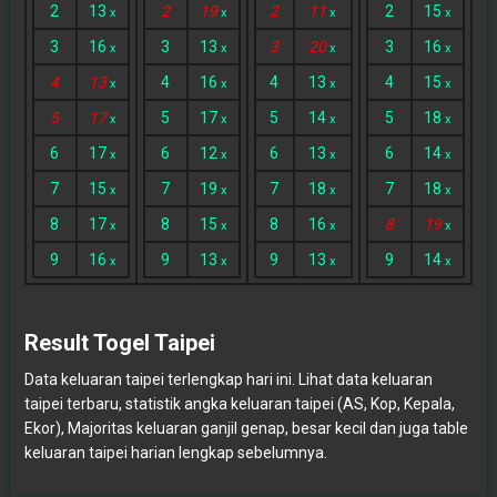
2
13
2
19
2
11
2
15
x
x
x
x
3
16
3
13
3
20
3
16
x
x
x
x
4
13
4
16
4
13
4
15
x
x
x
x
5
17
5
17
5
14
5
18
x
x
x
x
6
17
6
12
6
13
6
14
x
x
x
x
7
15
7
19
7
18
7
18
x
x
x
x
8
17
8
15
8
16
8
19
x
x
x
x
9
16
9
13
9
13
9
14
x
x
x
x
Result Togel Taipei
Data keluaran taipei terlengkap hari ini. Lihat data keluaran
taipei terbaru, statistik angka keluaran taipei (AS, Kop, Kepala,
Ekor), Majoritas keluaran ganjil genap, besar kecil dan juga table
keluaran taipei harian lengkap sebelumnya.