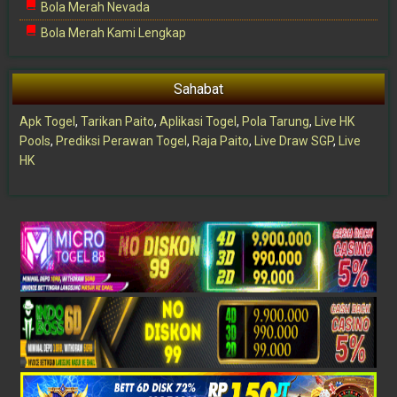
Bola Merah Nevada
Bola Merah Kami Lengkap
Sahabat
Apk Togel
,
Tarikan Paito
,
Aplikasi Togel
,
Pola Tarung
,
Live HK
Pools
,
Prediksi Perawan Togel
,
Raja Paito
,
Live Draw SGP
,
Live
HK