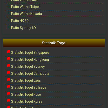
Paito Warna Taipei
Paito Warna Nevada
Paito HK 6D
Paito Sydney 6D
Statistik Togel
Statistik Togel Singapore
Statistik Togel Hongkong
Statistik Togel Sydney
Statistik Togel Cambodia
Statistik Togel Laos
Statistik Togel Bullseye
Statistik Togel Pcso
Statistik Togel Korea