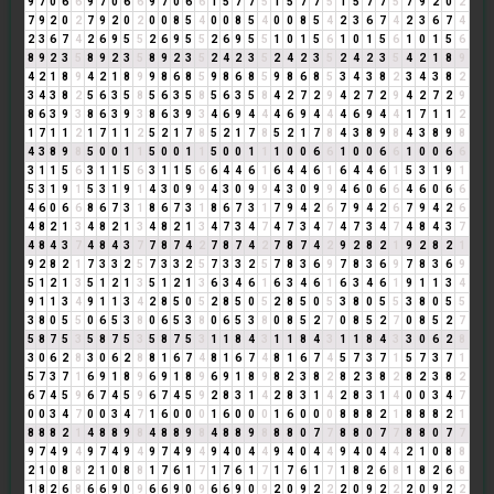
9
7
0
6
6
9
7
0
6
6
9
7
0
6
6
1
5
7
7
5
1
5
7
7
5
1
5
7
7
5
7
9
2
0
2
7
9
2
0
2
7
9
2
0
2
0
0
8
5
4
0
0
8
5
4
0
0
8
5
4
2
3
6
7
4
2
3
6
7
4
2
3
6
7
4
2
6
9
5
5
2
6
9
5
5
2
6
9
5
5
1
0
1
5
6
1
0
1
5
6
1
0
1
5
6
8
9
2
3
5
8
9
2
3
5
8
9
2
3
5
2
4
2
3
5
2
4
2
3
5
2
4
2
3
5
4
2
1
8
9
4
2
1
8
9
4
2
1
8
9
9
8
6
8
5
9
8
6
8
5
9
8
6
8
5
3
4
3
8
2
3
4
3
8
2
3
4
3
8
2
5
6
3
5
8
5
6
3
5
8
5
6
3
5
8
4
2
7
2
9
4
2
7
2
9
4
2
7
2
9
8
6
3
9
3
8
6
3
9
3
8
6
3
9
3
4
6
9
4
4
4
6
9
4
4
4
6
9
4
4
1
7
1
1
2
1
7
1
1
2
1
7
1
1
2
5
2
1
7
8
5
2
1
7
8
5
2
1
7
8
4
3
8
9
8
4
3
8
9
8
4
3
8
9
8
5
0
0
1
1
5
0
0
1
1
5
0
0
1
1
1
0
0
6
6
1
0
0
6
6
1
0
0
6
6
3
1
1
5
6
3
1
1
5
6
3
1
1
5
6
6
4
4
6
1
6
4
4
6
1
6
4
4
6
1
5
3
1
9
1
5
3
1
9
1
5
3
1
9
1
4
3
0
9
9
4
3
0
9
9
4
3
0
9
9
4
6
0
6
6
4
6
0
6
6
4
6
0
6
6
8
6
7
3
1
8
6
7
3
1
8
6
7
3
1
7
9
4
2
6
7
9
4
2
6
7
9
4
2
6
4
8
2
1
3
4
8
2
1
3
4
8
2
1
3
4
7
3
4
7
4
7
3
4
7
4
7
3
4
7
4
8
4
3
7
4
8
4
3
7
4
8
4
3
7
7
8
7
4
2
7
8
7
4
2
7
8
7
4
2
9
2
8
2
1
9
2
8
2
1
9
2
8
2
1
7
3
3
2
5
7
3
3
2
5
7
3
3
2
5
7
8
3
6
9
7
8
3
6
9
7
8
3
6
9
5
1
2
1
3
5
1
2
1
3
5
1
2
1
3
6
3
4
6
1
6
3
4
6
1
6
3
4
6
1
9
1
1
3
4
9
1
1
3
4
9
1
1
3
4
2
8
5
0
5
2
8
5
0
5
2
8
5
0
5
3
8
0
5
5
3
8
0
5
5
3
8
0
5
5
0
6
5
3
8
0
6
5
3
8
0
6
5
3
8
0
8
5
2
7
0
8
5
2
7
0
8
5
2
7
5
8
7
5
3
5
8
7
5
3
5
8
7
5
3
1
1
8
4
3
1
1
8
4
3
1
1
8
4
3
3
0
6
2
8
3
0
6
2
8
3
0
6
2
8
8
1
6
7
4
8
1
6
7
4
8
1
6
7
4
5
7
3
7
1
5
7
3
7
1
5
7
3
7
1
6
9
1
8
9
6
9
1
8
9
6
9
1
8
9
8
2
3
8
2
8
2
3
8
2
8
2
3
8
2
6
7
4
5
9
6
7
4
5
9
6
7
4
5
9
2
8
3
1
4
2
8
3
1
4
2
8
3
1
4
0
0
3
4
7
0
0
3
4
7
0
0
3
4
7
1
6
0
0
0
1
6
0
0
0
1
6
0
0
0
8
8
8
2
1
8
8
8
2
1
8
8
8
2
1
4
8
8
9
8
4
8
8
9
8
4
8
8
9
8
8
8
0
7
7
8
8
0
7
7
8
8
0
7
7
9
7
4
9
4
9
7
4
9
4
9
7
4
9
4
9
4
0
4
4
9
4
0
4
4
9
4
0
4
4
2
1
0
8
8
2
1
0
8
8
2
1
0
8
8
1
7
6
1
7
1
7
6
1
7
1
7
6
1
7
1
8
2
6
8
1
8
2
6
8
1
8
2
6
8
6
6
9
0
9
6
6
9
0
9
6
6
9
0
9
2
0
9
2
2
2
0
9
2
2
2
0
9
2
2