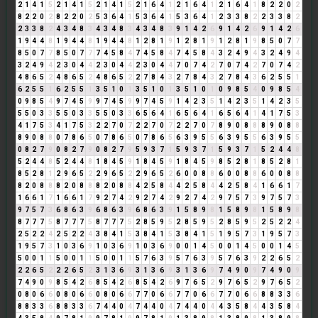
2
1
4
1
5
2
1
4
1
5
2
1
4
1
5
2
1
6
4
1
2
1
6
4
1
2
1
6
4
1
8
2
2
0
2
8
2
2
0
2
8
2
2
0
2
5
3
6
4
1
5
3
6
4
1
5
3
6
4
1
2
3
3
8
2
2
3
3
8
2
2
3
3
8
2
4
3
4
8
3
4
3
4
8
3
4
3
4
8
3
9
1
4
2
6
9
1
4
2
6
9
1
4
2
6
1
9
4
4
8
1
9
4
4
8
1
9
4
4
8
1
2
8
1
9
1
2
8
1
9
1
2
8
1
9
8
5
0
7
7
8
5
0
7
7
8
5
0
7
7
7
4
5
8
4
7
4
5
8
4
7
4
5
8
4
3
2
4
9
4
3
2
4
9
4
3
2
4
9
4
2
3
0
4
4
2
3
0
4
4
2
3
0
4
4
7
0
7
4
2
7
0
7
4
2
7
0
7
4
2
4
8
6
5
2
4
8
6
5
2
4
8
6
5
2
2
7
8
4
3
2
7
8
4
3
2
7
8
4
3
6
2
5
5
1
6
2
5
5
1
6
2
5
5
1
3
5
1
0
1
3
5
1
0
1
3
5
1
0
1
0
9
8
5
4
0
9
8
5
4
0
9
8
5
4
9
7
4
5
9
9
7
4
5
9
9
7
4
5
9
1
4
2
3
5
1
4
2
3
5
1
4
2
3
5
5
5
0
3
3
5
5
0
3
3
5
5
0
3
3
6
5
6
4
1
6
5
6
4
1
6
5
6
4
1
4
1
7
5
3
4
1
7
5
3
4
1
7
5
3
2
2
7
0
7
2
2
7
0
7
2
2
7
0
7
8
9
0
8
8
8
9
0
8
8
8
9
0
8
8
0
7
8
6
5
0
7
8
6
5
0
7
8
6
5
6
3
9
5
5
6
3
9
5
5
6
3
9
5
5
0
8
2
7
9
0
8
2
7
9
0
8
2
7
9
5
9
3
7
1
5
9
3
7
1
5
9
3
7
1
5
2
4
4
8
5
2
4
4
8
5
2
4
4
8
1
8
4
5
9
1
8
4
5
9
1
8
4
5
9
8
5
2
8
1
8
5
2
8
1
8
5
2
8
1
2
9
6
5
2
2
9
6
5
2
2
9
6
5
2
6
0
0
8
8
6
0
0
8
8
6
0
0
8
8
8
2
0
8
8
8
2
0
8
8
8
2
0
8
8
4
2
5
8
4
4
2
5
8
4
4
2
5
8
4
1
6
6
1
7
1
6
6
1
7
1
6
6
1
7
9
2
7
4
2
9
2
7
4
2
9
2
7
4
2
9
7
5
7
3
9
7
5
7
3
9
7
5
7
3
6
8
6
3
9
6
8
6
3
9
6
8
6
3
9
1
5
8
9
8
1
5
8
9
8
1
5
8
9
8
8
7
7
7
5
8
7
7
7
5
8
7
7
7
5
2
8
5
9
5
2
8
5
9
5
2
8
5
9
5
2
5
2
2
4
2
5
2
2
4
2
5
2
2
4
3
8
4
1
5
3
8
4
1
5
3
8
4
1
5
1
9
5
7
3
1
9
5
7
3
1
9
5
7
3
1
0
3
6
9
1
0
3
6
9
1
0
3
6
9
0
0
1
4
5
0
0
1
4
5
0
0
1
4
5
5
0
0
1
1
5
0
0
1
1
5
0
0
1
1
5
7
6
3
9
5
7
6
3
9
5
7
6
3
9
2
2
6
5
2
2
2
6
5
2
2
2
6
5
2
3
1
3
6
9
3
1
3
6
9
3
1
3
6
9
7
4
9
0
9
7
4
9
0
9
7
4
9
0
9
8
5
4
2
6
8
5
4
2
6
8
5
4
2
6
9
7
6
5
2
9
7
6
5
2
9
7
6
5
2
0
8
0
6
6
0
8
0
6
6
0
8
0
6
6
7
7
0
6
6
7
7
0
6
6
7
7
0
6
6
8
8
3
3
6
8
8
3
3
6
8
8
3
3
6
7
4
4
0
4
7
4
4
0
4
7
4
4
0
4
4
3
5
8
4
4
3
5
8
4