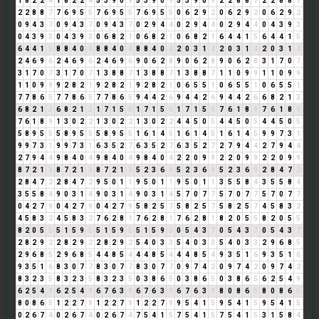
1
8
2
2
4
1
8
2
2
4
5
3
9
0
9
5
3
9
0
9
5
3
9
0
9
2
2
8
8
7
2
2
8
8
7
2
2
8
8
7
7
6
9
5
5
7
6
9
5
5
7
6
9
5
5
0
6
2
9
2
0
6
2
9
2
0
6
2
9
2
0
9
4
3
7
0
9
4
3
7
0
9
4
3
7
0
2
9
4
4
0
2
9
4
4
0
2
9
4
4
0
4
3
9
3
0
4
3
9
3
0
4
3
9
3
0
6
8
2
1
0
6
8
2
1
0
6
8
2
1
6
4
4
1
5
6
4
4
1
5
6
4
4
1
5
8
8
4
0
4
8
8
4
0
4
8
8
4
0
4
2
0
3
1
4
2
0
3
1
4
2
0
3
1
4
2
4
6
9
6
2
4
6
9
6
2
4
6
9
6
9
0
6
2
8
9
0
6
2
8
9
0
6
2
8
3
1
7
0
7
3
1
7
0
7
3
1
7
0
7
1
3
8
8
7
1
3
8
8
7
1
3
8
8
7
1
1
0
9
9
1
1
0
9
9
1
1
0
9
9
9
2
8
2
1
9
2
8
2
1
9
2
8
2
1
0
6
5
5
1
0
6
5
5
1
0
6
5
5
1
7
7
8
6
5
7
7
8
6
5
7
7
8
6
5
9
4
4
2
6
9
4
4
2
6
9
4
4
2
6
6
8
2
1
3
6
8
2
1
3
6
8
2
1
3
1
7
1
5
6
1
7
1
5
6
1
7
1
5
6
7
6
1
8
9
7
6
1
8
9
7
6
1
8
9
1
3
0
2
2
1
3
0
2
2
1
3
0
2
2
4
4
5
0
5
4
4
5
0
5
4
4
5
0
5
5
8
9
5
5
5
8
9
5
5
5
8
9
5
5
1
6
1
4
5
1
6
1
4
5
1
6
1
4
5
9
9
7
3
1
9
9
7
3
1
9
9
7
3
1
6
3
5
2
7
6
3
5
2
7
6
3
5
2
7
2
7
9
4
4
2
7
9
4
4
2
7
9
4
4
9
8
4
0
4
9
8
4
0
4
9
8
4
0
4
2
2
0
9
9
2
2
0
9
9
2
2
0
9
9
8
7
2
1
3
8
7
2
1
3
8
7
2
1
3
5
2
3
6
9
5
2
3
6
9
5
2
3
6
9
2
8
4
7
2
2
8
4
7
2
2
8
4
7
2
9
5
0
1
1
9
5
0
1
1
9
5
0
1
1
3
5
5
8
4
3
5
5
8
4
3
5
5
8
4
9
0
3
1
4
9
0
3
1
4
9
0
3
1
4
5
7
0
7
7
5
7
0
7
7
5
7
0
7
7
0
4
2
7
9
0
4
2
7
9
0
4
2
7
9
5
8
2
5
7
5
8
2
5
7
5
8
2
5
7
4
5
8
3
2
4
5
8
3
2
4
5
8
3
2
7
6
2
8
1
7
6
2
8
1
7
6
2
8
1
8
2
0
5
5
8
2
0
5
5
8
2
0
5
5
5
1
5
9
5
5
1
5
9
5
5
1
5
9
5
0
5
4
3
7
0
5
4
3
7
0
5
4
3
7
2
8
2
9
2
2
8
2
9
2
2
8
2
9
2
5
4
0
3
3
5
4
0
3
3
5
4
0
3
3
2
9
6
8
5
2
9
6
8
5
2
9
6
8
5
4
4
8
5
4
4
4
8
5
4
4
4
8
5
4
9
3
5
1
6
9
3
5
1
6
9
3
5
1
6
8
3
0
7
7
8
3
0
7
7
8
3
0
7
7
0
9
7
4
2
0
9
7
4
2
0
9
7
4
2
8
3
2
3
5
8
3
2
3
5
8
3
2
3
5
0
3
8
6
5
0
3
8
6
5
0
3
8
6
5
6
2
5
4
9
6
2
5
4
9
6
2
5
4
9
6
7
6
3
9
6
7
6
3
9
6
7
6
3
9
8
0
8
6
5
8
0
8
6
5
8
0
8
6
5
1
2
2
7
9
1
2
2
7
9
1
2
2
7
9
9
5
4
1
5
9
5
4
1
5
9
5
4
1
5
0
2
6
7
4
0
2
6
7
4
0
2
6
7
4
7
5
4
1
5
7
5
4
1
5
7
5
4
1
5
3
1
5
8
4