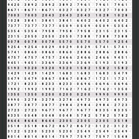
9
4
2
0
2
3
8
9
2
2
3
8
9
2
2
3
8
9
2
2
7
9
6
1
7
7
9
6
1
7
7
9
6
1
7
8
6
7
1
8
8
6
7
1
8
8
6
7
1
8
0
3
2
7
9
0
3
2
7
9
0
3
2
7
9
7
0
0
3
3
7
0
0
3
3
7
0
0
3
3
2
0
4
3
7
2
0
4
3
7
2
0
4
3
7
1
0
2
8
1
1
0
2
8
1
1
0
2
8
1
3
8
4
1
5
3
8
4
1
5
3
8
4
1
5
6
4
0
2
2
6
4
0
2
2
6
4
0
2
2
7
3
7
7
5
7
3
7
7
5
7
3
7
7
5
0
5
0
9
9
0
5
0
9
9
0
5
0
9
9
5
3
5
4
9
5
3
5
4
9
5
3
5
4
9
7
9
5
8
4
7
9
5
8
4
7
9
5
8
4
2
3
1
5
6
2
3
1
5
6
2
3
1
5
6
2
0
5
0
5
2
0
5
0
5
2
0
5
0
5
7
3
8
8
7
7
3
8
8
7
7
3
8
8
7
0
0
7
8
6
0
0
7
8
6
0
0
7
8
6
5
5
7
0
7
5
5
7
0
7
5
5
7
0
7
9
2
5
4
9
9
2
5
4
9
9
2
5
4
9
0
0
2
9
2
0
0
2
9
2
0
0
2
9
2
5
7
4
1
5
5
7
4
1
5
5
7
4
1
5
0
8
6
0
6
0
8
6
0
6
0
8
6
0
6
2
8
8
6
5
2
8
8
6
5
2
8
8
6
5
4
7
5
7
3
4
7
5
7
3
4
7
5
7
3
2
4
6
6
3
2
4
6
6
3
2
4
6
6
3
9
4
5
1
6
9
4
5
1
6
9
4
5
1
6
3
3
6
9
6
3
3
6
9
6
3
3
6
9
6
5
1
9
3
3
5
1
9
3
3
5
1
9
3
3
9
3
2
0
2
9
3
2
0
2
9
3
2
0
2
1
5
8
2
1
1
5
8
2
1
1
5
8
2
1
1
4
2
9
2
1
4
2
9
2
1
4
2
9
2
1
6
8
3
2
1
6
8
3
2
1
6
8
3
2
5
4
7
9
7
5
4
7
9
7
5
4
7
9
7
0
8
6
7
4
0
8
6
7
4
0
8
6
7
4
1
7
2
1
3
1
7
2
1
3
1
7
2
1
3
8
2
3
3
6
8
2
3
3
6
8
2
3
3
6
0
6
9
6
6
0
6
9
6
6
0
6
9
6
6
1
9
9
2
2
1
9
9
2
2
1
9
9
2
2
7
1
6
2
8
7
1
6
2
8
7
1
6
2
8
1
3
5
0
5
1
3
5
0
5
1
3
5
0
5
0
2
0
0
0
0
2
0
0
0
0
2
0
0
0
9
9
9
0
9
9
9
9
0
9
9
9
9
0
9
3
2
7
8
6
3
2
7
8
6
3
2
7
8
6
4
9
7
3
1
4
9
7
3
1
4
9
7
3
1
3
8
7
7
5
3
8
7
7
5
3
8
7
7
5
2
9
8
4
3
2
9
8
4
3
2
9
8
4
3
2
7
2
3
5
2
7
2
3
5
2
7
2
3
5
9
6
7
7
5
9
6
7
7
5
9
6
7
7
5
8
3
3
5
8
8
3
3
5
8
8
3
3
5
8
0
0
4
8
3
0
0
4
8
3
0
0
4
8
3
5
7
8
2
1
5
7
8
2
1
5
7
8
2
1
8
6
4
4
8
8
6
4
4
8
8
6
4
4
8
2
3
0
5
5
2
3
0
5
5
2
3
0
5
5
3
5
1
8
9
3
5
1
8
9
3
5
1
8
9
8
6
7
2
9
8
6
7
2
9
8
6
7
2
9
3
1
2
2
4
3
1
2
2
4
3
1
2
2
4
5
2
3
0
3
5
2
3
0
3
5
2
3
0
3
2
5
4
9
4
2
5
4
9
4
2
5
4
9
4
8
0
1
4
5
8
0
1
4
5
8
0
1
4
5
7
5
9
7
7
7
5
9
7
7
7
5
9
7
7
1
5
4
8
3