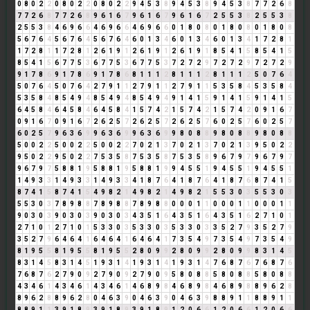
0
8
0
2
2
0
8
0
2
2
0
8
0
2
2
9
4
5
3
8
9
4
5
3
8
9
4
5
3
8
7
7
2
6
8
7
7
2
6
8
7
7
2
6
8
9
6
1
6
7
9
6
1
6
7
9
6
1
6
7
2
5
5
3
8
2
5
5
3
8
2
5
5
3
8
4
6
9
6
6
4
6
9
6
6
4
6
9
6
6
0
1
8
0
8
0
1
8
0
8
0
1
8
0
8
5
6
7
6
4
5
6
7
6
4
5
6
7
6
4
6
0
1
3
4
6
0
1
3
4
6
0
1
3
4
1
7
2
8
1
1
7
2
8
1
1
7
2
8
1
2
6
1
9
1
2
6
1
9
1
2
6
1
9
1
8
5
4
1
5
8
5
4
1
5
8
5
4
1
5
6
7
7
5
3
6
7
7
5
3
6
7
7
5
3
7
2
7
2
9
7
2
7
2
9
7
2
7
2
9
9
1
7
8
6
9
1
7
8
6
9
1
7
8
6
8
1
1
1
2
8
1
1
1
2
8
1
1
1
2
5
0
7
6
4
5
0
7
6
4
5
0
7
6
4
2
7
9
1
1
2
7
9
1
1
2
7
9
1
1
5
3
5
8
4
5
3
5
8
4
5
3
5
8
4
8
5
4
9
4
8
5
4
9
4
8
5
4
9
4
9
1
4
1
5
9
1
4
1
5
9
1
4
1
5
6
4
5
8
4
6
4
5
8
4
6
4
5
8
4
1
5
7
4
2
1
5
7
4
2
1
5
7
4
2
0
9
1
6
7
0
9
1
6
7
0
9
1
6
7
2
6
2
5
7
2
6
2
5
7
2
6
2
5
7
6
0
2
5
7
6
0
2
5
7
6
0
2
5
7
9
6
3
6
9
9
6
3
6
9
9
6
3
6
9
9
8
0
8
8
9
8
0
8
8
9
8
0
8
8
5
0
0
2
2
5
0
0
2
2
5
0
0
2
2
7
0
2
1
3
7
0
2
1
3
7
0
2
1
3
9
5
0
2
2
9
5
0
2
2
9
5
0
2
2
7
5
3
5
8
7
5
3
5
8
7
5
3
5
8
9
6
7
9
7
9
6
7
9
7
9
6
7
9
7
5
8
8
1
9
5
8
8
1
9
5
8
8
1
9
9
4
5
5
1
9
4
5
5
1
9
4
5
5
1
1
4
9
3
3
1
4
9
3
3
1
4
9
3
3
4
1
8
7
6
4
1
8
7
6
4
1
8
7
6
8
7
4
1
5
8
7
4
1
5
8
7
4
1
5
4
9
8
2
1
4
9
8
2
1
4
9
8
2
1
5
5
3
0
3
5
5
3
0
3
5
5
3
0
3
7
8
9
8
8
7
8
9
8
8
7
8
9
8
8
0
0
0
1
1
0
0
0
1
1
0
0
0
1
1
9
0
3
0
3
9
0
3
0
3
9
0
3
0
3
4
3
5
1
6
4
3
5
1
6
4
3
5
1
6
2
7
1
0
1
2
7
1
0
1
2
7
1
0
1
5
3
3
0
3
5
3
3
0
3
5
3
3
0
3
3
5
2
7
9
3
5
2
7
9
3
5
2
7
9
6
4
6
4
1
6
4
6
4
1
6
4
6
4
1
7
3
5
4
9
7
3
5
4
9
7
3
5
4
9
8
1
9
5
5
8
1
9
5
5
8
1
9
5
5
2
8
0
9
9
2
8
0
9
9
2
8
0
9
9
8
3
1
4
5
8
3
1
4
5
8
3
1
4
5
1
9
3
1
4
1
9
3
1
4
1
9
3
1
4
7
6
8
7
6
7
6
8
7
6
7
6
8
7
6
2
7
9
0
9
2
7
9
0
9
2
7
9
0
9
5
8
0
8
8
5
8
0
8
8
5
8
0
8
8
4
3
4
6
1
4
3
4
6
1
4
3
4
6
1
4
6
8
9
8
4
6
8
9
8
4
6
8
9
8
8
9
6
2
8
8
9
6
2
8
8
9
6
2
8
0
4
6
3
9
0
4
6
3
9
0
4
6
3
9
8
8
9
1
1
8
8
9
1
1
8
8
9
1
1
3
9
1
8
9
3
9
1
8
9
3
9
1
8
9
1
2
0
6
6
1
2
0
6
6
1
2
0
6
6