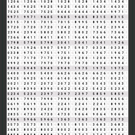
1
2
0
6
6
1
2
0
6
6
1
0
2
8
1
1
0
2
8
1
1
0
2
8
1
1
4
3
4
7
1
4
3
4
7
1
4
3
4
7
9
0
2
5
7
9
0
2
5
7
9
0
2
5
7
4
6
3
0
3
4
6
3
0
3
4
6
3
0
3
7
5
2
5
7
7
5
2
5
7
7
5
2
5
7
0
4
4
4
8
0
4
4
4
8
0
4
4
4
8
9
9
7
1
8
9
9
7
1
8
9
9
7
1
8
9
6
0
5
5
9
6
0
5
5
9
6
0
5
5
8
3
1
5
6
8
3
1
5
6
8
3
1
5
6
7
0
1
5
6
7
0
1
5
6
7
0
1
5
6
8
9
9
5
5
8
9
9
5
5
8
9
9
5
5
3
7
2
0
2
3
7
2
0
2
3
7
2
0
2
1
2
4
2
6
1
2
4
2
6
1
2
4
2
6
2
3
9
4
4
2
3
9
4
4
2
3
9
4
4
5
8
0
2
2
5
8
0
2
2
5
8
0
2
2
7
3
6
6
3
7
3
6
6
3
7
3
6
6
3
8
4
1
1
2
8
4
1
1
2
8
4
1
1
2
9
6
4
9
4
9
6
4
9
4
9
6
4
9
4
5
7
9
8
8
5
7
9
8
8
5
7
9
8
8
3
0
4
1
5
3
0
4
1
5
3
0
4
1
5
1
9
2
6
8
1
9
2
6
8
1
9
2
6
8
5
9
0
7
7
5
9
0
7
7
5
9
0
7
7
0
3
3
8
2
0
3
3
8
2
0
3
3
8
2
9
7
5
1
6
9
7
5
1
6
9
7
5
1
6
1
9
6
7
4
1
9
6
7
4
1
9
6
7
4
7
1
7
0
7
7
1
7
0
7
7
1
7
0
7
1
2
0
0
0
1
2
0
0
0
1
2
0
0
0
9
9
9
2
2
9
9
9
2
2
9
9
9
2
2
7
9
7
0
7
7
9
7
0
7
7
9
7
0
7
0
9
0
4
4
0
9
0
4
4
0
9
0
4
4
5
9
4
9
4
5
9
4
9
4
5
9
4
9
4
1
9
7
5
3
1
9
7
5
3
1
9
7
5
3
5
4
0
0
0
5
4
0
0
0
5
4
0
0
0
6
6
2
6
8
6
6
2
6
8
6
6
2
6
8
6
9
2
5
7
6
9
2
5
7
6
9
2
5
7
6
1
4
0
4
6
1
4
0
4
6
1
4
0
4
0
0
2
1
3
0
0
2
1
3
0
0
2
1
3
2
0
7
2
9
2
0
7
2
9
2
0
7
2
9
5
5
4
3
7
5
5
4
3
7
5
5
4
3
7
8
3
9
0
9
8
3
9
0
9
8
3
9
0
9
5
4
2
2
4
5
4
2
2
4
5
4
2
2
4
5
2
3
4
7
5
2
3
4
7
5
2
3
4
7
2
3
9
7
7
2
3
9
7
7
2
3
9
7
7
5
8
5
9
5
5
8
5
9
5
5
8
5
9
5
7
9
9
0
9
7
9
9
0
9
7
9
9
0
9
8
6
5
6
2
8
6
5
6
2
8
6
5
6
2
5
6
1
9
1
5
6
1
9
1
5
6
1
9
1
2
2
4
1
5
2
2
4
1
5
2
2
4
1
5
8
9
9
3
3
8
9
9
3
3
8
9
9
3
3
2
4
2
0
2
2
4
2
0
2
2
4
2
0
2
2
8
3
5
8
2
8
3
5
8
2
8
3
5
8
4
7
3
0
3
4
7
3
0
3
4
7
3
0
3
9
0
6
4
1
9
0
6
4
1
9
0
6
4
1
5
9
6
6
3
5
9
6
6
3
5
9
6
6
3
1
3
6
3
9
1
3
6
3
9
1
3
6
3
9
3
5
7
3
1
3
5
7
3
1
3
5
7
3
1
8
1
5
1
6
8
1
5
1
6
8
1
5
1
6
3
6
8
3
2
3
6
8
3
2
3
6
8
3
2
8
0
0
2
2
8
0
0
2
2
8
0
0
2
2
8
0
0
3
3
8
0
0
3
3
8
0
0
3
3
8
8
5
8
4
8
8
5
8
4
8
8
5
8
4
3
7
4
7
2
3
7
4
7
2
3
7
4
7
2
8
7
6
4
1