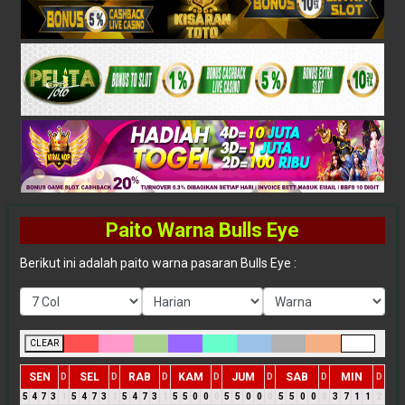
Paito Warna Bulls Eye
Berikut ini adalah paito warna pasaran Bulls Eye :
CLEAR
SEN
SEL
RAB
KAM
JUM
SAB
MIN
D
D
D
D
D
D
D
5
4
7
3
1
5
4
7
3
1
5
4
7
3
1
5
5
0
0
0
5
5
0
0
0
5
5
0
0
0
3
7
1
1
2