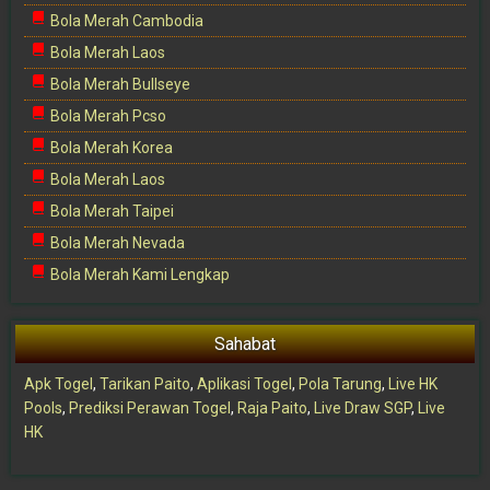
Bola Merah Cambodia
Bola Merah Laos
Bola Merah Bullseye
Bola Merah Pcso
Bola Merah Korea
Bola Merah Laos
Bola Merah Taipei
Bola Merah Nevada
Bola Merah Kami Lengkap
Sahabat
Apk Togel
,
Tarikan Paito
,
Aplikasi Togel
,
Pola Tarung
,
Live HK
Pools
,
Prediksi Perawan Togel
,
Raja Paito
,
Live Draw SGP
,
Live
HK