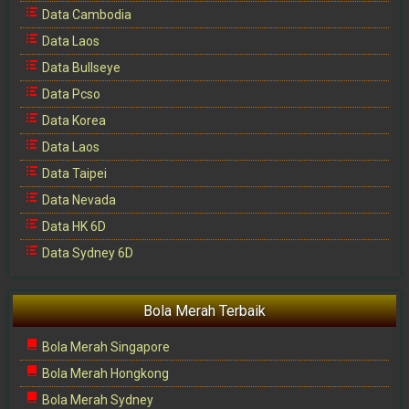
Data Cambodia
Data Laos
Data Bullseye
Data Pcso
Data Korea
Data Laos
Data Taipei
Data Nevada
Data HK 6D
Data Sydney 6D
Bola Merah Terbaik
Bola Merah Singapore
Bola Merah Hongkong
Bola Merah Sydney