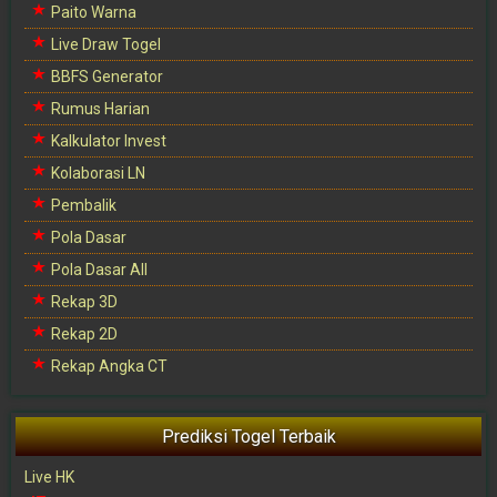
Paito Warna
Live Draw Togel
BBFS Generator
Rumus Harian
Kalkulator Invest
Kolaborasi LN
Pembalik
Pola Dasar
Pola Dasar All
Rekap 3D
Rekap 2D
Rekap Angka CT
Prediksi Togel Terbaik
Live HK