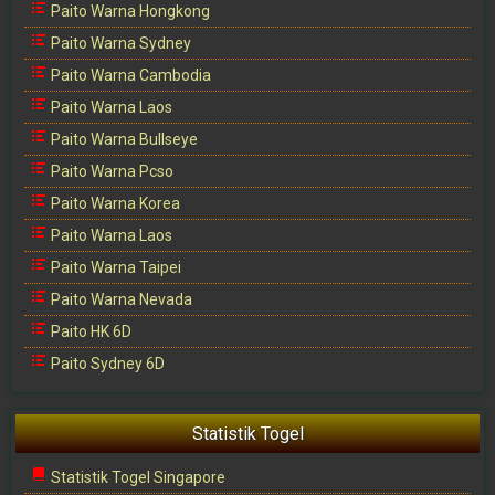
Paito Warna Hongkong
Paito Warna Sydney
Paito Warna Cambodia
Paito Warna Laos
Paito Warna Bullseye
Paito Warna Pcso
Paito Warna Korea
Paito Warna Laos
Paito Warna Taipei
Paito Warna Nevada
Paito HK 6D
Paito Sydney 6D
Statistik Togel
Statistik Togel Singapore