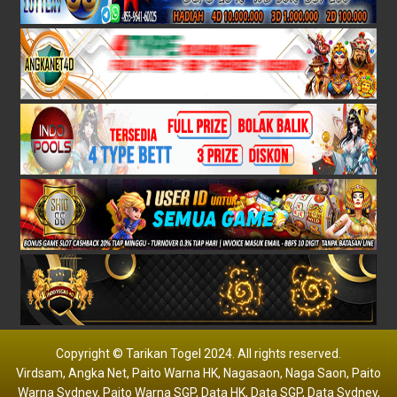
Copyright ©
Tarikan Togel 2024. All rights reserved.
Virdsam
,
Angka Net
,
Paito Warna HK
,
Nagasaon
,
Naga Saon
,
Paito
Warna Sydney
,
Paito Warna SGP
,
Data HK
,
Data SGP
,
Data Sydney
,