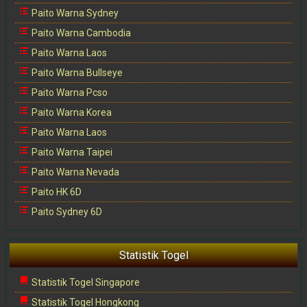
Paito Warna Sydney
Paito Warna Cambodia
Paito Warna Laos
Paito Warna Bullseye
Paito Warna Pcso
Paito Warna Korea
Paito Warna Laos
Paito Warna Taipei
Paito Warna Nevada
Paito HK 6D
Paito Sydney 6D
Statistik Togel
Statistik Togel Singapore
Statistik Togel Hongkong