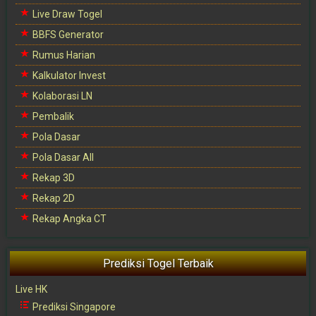
Live Draw Togel
BBFS Generator
Rumus Harian
Kalkulator Invest
Kolaborasi LN
Pembalik
Pola Dasar
Pola Dasar All
Rekap 3D
Rekap 2D
Rekap Angka CT
Prediksi Togel Terbaik
Live HK
Prediksi Singapore