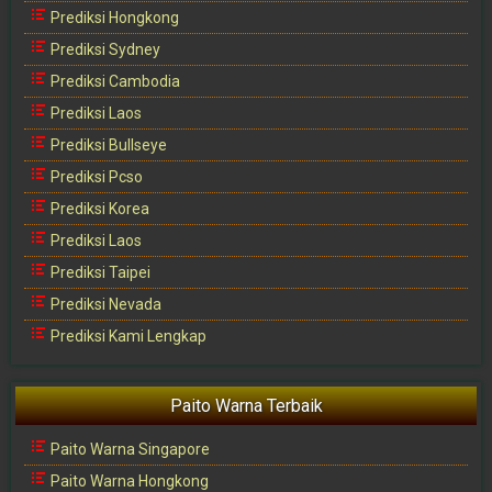
Prediksi Hongkong
Prediksi Sydney
Prediksi Cambodia
Prediksi Laos
Prediksi Bullseye
Prediksi Pcso
Prediksi Korea
Prediksi Laos
Prediksi Taipei
Prediksi Nevada
Prediksi Kami Lengkap
Paito Warna Terbaik
Paito Warna Singapore
Paito Warna Hongkong