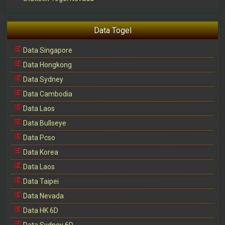
Data Togel
Data Singapore
Data Hongkong
Data Sydney
Data Cambodia
Data Laos
Data Bullseye
Data Pcso
Data Korea
Data Laos
Data Taipei
Data Nevada
Data HK 6D