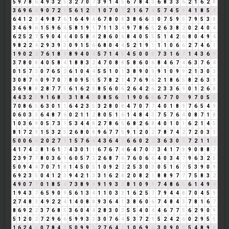
5
9
7
8
6
4
9
3
2
5
3
2
7
0
7
3
9
1
4
5
6
7
8
4
3
6
8
3
3
6
2
1
6
2
8
3
6
9
6
6
9
0
7
2
9
5
6
1
2
3
1
0
7
0
7
2
1
6
7
4
5
7
4
5
9
4
1
8
5
4
6
4
1
2
3
4
9
8
7
6
1
6
4
9
4
6
7
8
0
8
3
8
6
6
3
0
7
5
9
5
7
9
5
3
8
3
4
6
9
6
1
5
9
6
6
5
8
1
9
1
7
1
1
3
4
9
7
8
6
5
2
6
3
8
2
0
2
4
0
4
6
2
5
2
7
5
9
0
4
4
4
0
5
8
4
2
8
6
0
6
8
4
0
5
5
5
1
4
2
6
8
0
4
9
4
9
8
2
2
4
2
9
3
9
3
0
9
1
5
6
6
8
0
4
4
5
2
1
9
1
1
1
0
6
6
2
7
4
6
1
1
9
0
2
2
7
6
1
8
9
8
9
4
0
4
5
7
1
4
5
4
5
0
0
0
7
3
1
6
7
1
4
3
6
9
3
7
8
0
8
4
0
5
8
4
1
8
8
3
2
4
7
0
8
8
5
8
6
0
6
8
4
6
7
4
6
3
7
6
4
0
1
5
7
3
0
7
6
5
2
6
1
0
4
4
5
5
1
0
1
3
8
9
0
9
9
1
0
9
9
2
1
3
0
3
3
0
8
7
6
0
9
7
0
7
8
0
9
5
5
5
7
8
2
1
4
7
6
9
6
2
1
8
6
5
8
2
6
3
9
3
6
9
8
8
2
8
7
7
5
6
1
6
2
8
8
5
6
0
6
2
6
4
2
6
2
3
3
6
9
0
1
2
6
8
4
4
3
2
5
9
1
6
8
5
3
1
8
4
3
0
8
5
6
2
1
9
0
6
6
6
7
7
0
7
9
7
0
5
5
7
0
8
6
5
6
3
0
1
1
6
4
2
3
5
3
2
8
0
8
4
7
0
7
7
4
0
1
8
9
7
6
5
4
9
0
6
0
3
3
6
4
8
7
6
0
2
1
1
2
8
0
5
1
6
1
4
8
4
3
7
5
7
6
4
0
8
7
1
8
1
0
3
6
9
0
5
7
3
1
5
3
4
4
8
2
7
8
6
5
6
8
2
6
8
4
0
1
0
1
6
2
1
4
5
8
1
7
2
9
1
5
3
2
5
2
6
8
0
8
9
6
7
7
5
9
1
2
0
2
7
8
7
4
2
7
2
0
3
3
5
0
0
6
6
2
0
2
7
9
1
5
7
6
4
4
3
6
4
1
6
6
0
2
2
3
6
3
0
3
7
2
1
1
2
4
1
7
4
2
8
1
6
1
7
4
3
0
1
1
6
7
6
7
4
6
4
7
0
7
3
4
1
7
8
9
0
8
8
7
2
3
9
7
7
8
0
3
6
9
6
0
5
7
3
2
6
8
7
6
7
6
0
6
6
4
0
3
4
7
9
6
3
2
5
5
0
9
4
4
7
0
7
1
8
1
4
5
0
5
1
0
9
2
2
2
5
3
0
3
0
5
1
6
7
5
3
9
0
9
6
9
2
3
5
0
4
1
2
3
9
4
2
1
3
3
1
6
2
8
2
0
8
2
1
8
8
9
7
7
7
5
8
3
2
4
9
0
7
7
0
1
8
5
4
7
3
8
9
8
9
1
9
3
3
8
1
0
9
9
7
4
8
6
5
6
1
4
9
4
1
9
4
3
7
6
5
9
0
9
5
6
1
3
4
1
1
0
3
3
1
6
2
5
7
7
9
4
4
8
7
0
4
5
9
2
7
4
8
3
4
9
2
2
4
1
4
0
8
8
9
3
6
4
1
3
8
6
0
6
7
4
8
4
3
7
8
1
6
7
8
6
9
2
2
3
7
6
8
5
3
6
0
4
4
2
8
3
0
3
5
5
4
0
4
4
6
7
7
5
6
2
9
0
9
5
1
2
0
2
7
2
9
6
6
5
9
9
3
3
3
0
7
6
4
5
3
7
2
9
5
2
4
2
6
0
2
9
5
5
1
6
2
4
6
0
7
8
4
3
5
0
9
9
9
2
7
6
4
1
1
0
6
9
6
3
0
9
0
9
5
4
8
9
8