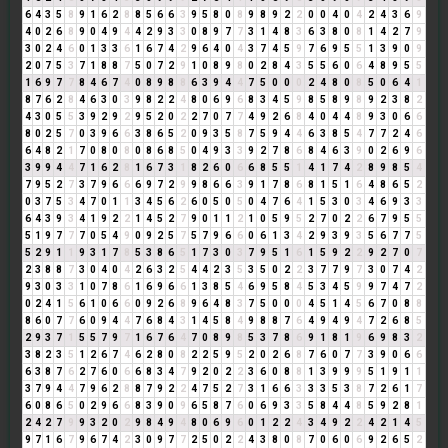
6
4
3
5
8
9
1
6
2
8
8
5
6
6
3
9
5
8
0
8
9
8
9
2
2
0
0
4
0
4
2
4
3
6
9
4
0
2
6
8
9
0
4
9
4
4
2
9
3
3
0
8
9
7
7
3
1
4
8
3
6
3
8
0
8
1
4
2
7
9
3
0
2
4
6
0
1
3
3
6
1
6
7
4
2
9
6
4
0
4
3
7
4
5
9
7
6
9
5
5
1
3
9
0
9
2
0
7
5
3
7
1
8
8
7
5
0
7
2
9
1
0
8
9
8
0
2
8
4
3
5
5
6
0
6
4
8
9
5
5
1
6
9
7
7
8
4
6
7
4
0
8
9
8
8
6
3
9
4
4
7
5
0
0
0
2
4
8
0
8
5
0
6
4
1
8
7
6
2
8
4
6
3
0
3
9
8
2
2
4
8
0
6
9
6
8
3
4
5
9
8
5
8
9
8
9
2
3
8
2
4
3
0
5
5
3
9
2
9
2
9
5
2
0
2
2
7
0
7
7
4
9
2
6
8
4
0
4
4
8
9
3
0
6
6
8
0
2
5
7
0
3
9
6
6
3
8
6
5
2
0
9
3
5
8
7
5
9
4
4
6
3
8
5
4
7
7
2
4
6
6
4
8
2
1
7
0
8
0
8
0
8
6
8
5
0
4
9
3
3
9
2
7
8
6
8
4
6
3
9
0
2
6
9
6
3
9
9
4
4
7
1
6
2
8
1
6
7
3
1
8
2
6
0
6
6
8
5
5
1
4
1
7
4
2
8
9
8
5
4
7
9
5
2
7
3
7
9
6
6
6
9
7
2
9
9
8
6
6
3
9
1
7
8
6
8
1
5
1
6
4
8
6
5
2
0
3
7
5
3
4
7
0
1
1
3
4
5
6
2
6
0
5
0
5
0
4
7
6
4
1
5
3
0
3
4
6
9
3
3
6
4
3
9
3
4
1
9
2
2
1
4
5
2
7
9
0
1
1
2
1
0
5
9
5
2
7
0
2
2
6
7
9
5
5
5
1
9
7
7
7
0
5
4
9
0
9
2
5
7
5
7
9
6
6
0
6
1
3
4
2
9
3
9
3
5
6
7
7
5
5
2
9
1
1
9
3
1
7
8
5
3
8
6
5
1
7
3
0
3
7
9
5
1
6
1
5
9
2
2
9
2
7
0
7
2
3
8
8
7
3
0
4
0
4
2
6
3
2
5
4
4
2
3
5
3
5
0
2
2
3
7
7
9
7
3
0
7
4
2
9
3
0
3
3
1
0
7
8
6
1
6
9
6
6
1
3
8
5
4
6
9
5
8
4
5
3
4
5
9
9
7
4
7
2
0
2
4
1
5
6
1
0
6
6
0
9
2
6
8
9
6
4
8
3
7
5
0
0
0
4
5
1
4
5
6
7
0
8
8
8
6
0
7
7
6
0
9
4
4
7
6
8
4
3
1
4
5
8
4
9
8
8
7
6
4
9
4
9
4
7
2
6
8
5
2
9
3
7
1
5
5
7
9
7
1
6
7
6
4
7
0
8
9
8
5
3
7
8
6
9
1
8
1
9
6
9
8
3
2
3
8
2
3
5
1
2
6
7
4
6
2
8
0
8
2
2
5
9
5
2
0
2
6
8
7
6
0
7
7
3
9
0
6
6
6
3
8
7
6
2
7
6
0
6
6
8
3
4
7
9
2
0
2
2
3
6
0
8
8
1
3
9
9
9
5
1
9
1
1
3
7
9
4
4
7
9
6
2
8
8
7
9
2
2
4
7
5
2
7
3
1
6
6
3
3
3
5
3
8
7
2
6
1
7
6
0
8
6
5
0
2
9
6
6
8
3
9
0
9
6
5
8
7
6
0
6
9
3
3
5
8
4
4
8
5
9
2
8
1
2
4
2
7
9
9
3
2
0
2
9
8
4
9
4
8
0
6
9
6
0
1
2
2
4
3
4
9
2
2
4
2
1
4
5
9
7
1
6
7
9
6
7
4
2
3
0
9
7
7
2
5
0
2
2
4
3
8
0
8
7
0
6
0
6
9
2
6
5
2