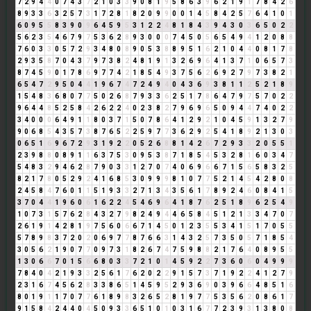
7
2
9
4
4
0
7
4
3
7
2
1
0
3
3
9
0
8
1
9
5
8
6
3
9
6
2
1
9
1
7
8
4
2
6
8
9
3
3
6
3
2
5
7
3
1
7
2
8
1
8
2
0
9
9
0
0
1
4
5
8
4
2
5
7
6
4
1
0
1
6
0
9
5
5
8
3
9
0
9
6
4
5
9
5
3
1
2
2
4
8
1
8
4
3
9
4
3
0
3
6
5
0
2
2
5
6
2
3
5
4
6
7
9
7
5
3
6
2
8
9
3
0
0
0
7
4
5
0
5
6
5
4
9
4
1
2
0
8
8
7
6
0
3
3
0
5
7
2
9
3
4
8
0
8
9
0
5
3
8
8
9
5
1
6
2
1
0
4
4
0
8
1
7
8
2
9
3
5
8
7
0
4
3
7
9
7
3
8
2
4
8
1
9
1
3
2
6
9
6
4
1
3
7
1
0
6
5
7
3
8
7
4
5
9
0
1
7
8
6
9
7
7
4
2
1
8
5
4
9
3
7
5
6
2
6
9
2
7
9
7
3
8
2
1
6
5
4
7
2
9
5
0
4
4
1
9
6
7
4
7
2
4
9
4
0
4
3
6
9
3
8
1
1
2
5
2
1
8
9
1
5
4
8
3
6
8
0
7
7
5
0
2
6
8
7
9
3
3
6
2
5
1
7
8
6
4
7
9
7
5
7
0
2
2
9
6
4
4
8
5
2
5
8
4
2
6
2
2
4
0
2
3
8
2
7
9
6
9
6
5
0
9
4
4
7
4
0
2
2
3
4
0
0
0
6
4
9
1
1
8
0
3
7
1
5
0
7
8
6
4
1
2
9
2
1
0
4
5
9
1
3
2
7
9
9
0
6
8
5
4
3
5
7
3
8
7
6
5
2
2
5
9
7
7
3
6
2
9
2
5
4
1
8
9
2
1
3
0
3
0
6
5
1
6
9
6
7
2
9
3
1
9
2
2
0
5
2
6
8
8
1
4
2
6
7
2
9
3
3
2
0
5
5
1
2
3
9
8
8
0
8
9
1
1
6
3
7
5
3
0
9
5
3
8
7
1
8
5
4
5
3
2
8
1
6
0
3
4
7
5
4
8
3
2
9
4
6
2
8
7
9
0
3
3
1
2
7
0
7
4
0
6
9
6
6
7
1
5
6
5
8
3
2
5
8
2
1
7
8
0
5
2
9
2
4
1
6
8
5
3
0
9
9
9
8
1
0
7
7
5
2
1
4
5
4
2
8
0
8
2
4
5
8
4
7
6
0
1
1
5
1
9
3
3
2
7
1
3
4
3
5
6
1
7
8
9
2
4
6
0
8
4
1
5
3
7
0
4
4
1
9
6
0
6
1
6
2
2
4
5
4
6
9
6
4
1
8
7
6
2
5
1
8
9
6
2
5
4
9
1
0
7
3
1
5
7
6
2
8
4
3
2
7
9
8
2
4
9
4
4
6
5
8
4
5
1
2
1
3
3
4
7
0
7
2
6
1
9
1
4
2
8
1
9
7
5
6
0
6
6
7
1
4
5
0
1
2
3
5
5
3
4
1
5
1
7
0
5
5
5
7
8
9
8
3
7
2
0
2
0
6
9
7
7
8
7
6
6
3
1
4
3
2
5
7
3
5
0
5
7
1
8
5
4
3
0
5
6
2
1
9
0
7
7
0
9
7
3
1
8
2
6
7
4
7
5
9
8
8
2
1
7
6
4
0
8
9
5
5
1
3
0
6
6
7
0
1
5
6
6
8
0
3
3
7
2
1
0
1
4
5
9
2
2
7
3
6
0
6
0
4
9
9
9
7
8
4
0
4
2
1
9
3
3
2
5
6
1
7
6
2
0
2
2
9
1
5
7
3
7
1
9
2
2
4
1
2
7
9
2
3
1
6
7
4
5
6
2
8
3
3
8
6
5
1
4
5
9
5
2
9
3
6
9
0
3
9
6
6
4
8
5
1
6
8
0
1
9
1
1
7
0
7
7
6
1
8
9
8
3
2
6
5
2
8
1
9
7
7
5
3
5
6
2
0
8
6
1
7
9
1
5
8
4
2
4
4
0
4
5
0
9
3
3
6
5
1
0
1
0
3
1
6
7
7
2
3
9
3
1
3
8
0
8