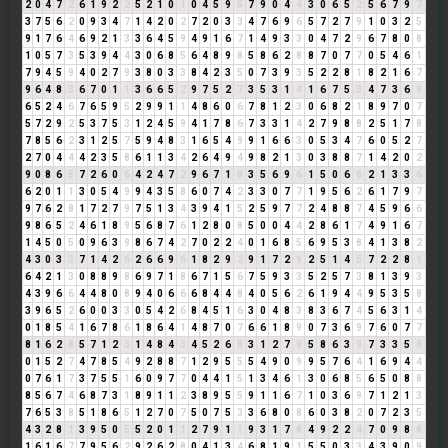
2
0
4
7
2
6
1
9
2
2
5
2
1
0
1
0
4
5
9
5
7
9
0
4
4
3
0
6
5
2
5
6
7
9
7
3
7
5
6
2
0
9
3
4
7
1
4
2
0
2
7
2
0
3
3
4
7
6
9
6
5
7
2
7
9
1
0
3
2
5
9
1
7
6
4
6
9
2
1
3
3
6
4
5
9
4
9
1
6
7
1
4
9
3
3
0
4
7
2
9
6
7
8
0
8
1
0
5
7
3
5
3
9
4
4
3
0
6
8
5
6
4
8
9
8
5
8
6
2
8
8
7
0
7
7
0
5
4
6
1
7
9
4
5
9
4
0
2
7
9
3
8
0
3
3
8
4
2
3
5
0
7
3
9
3
5
2
2
8
1
8
2
1
6
7
9
6
4
8
3
6
7
0
1
1
3
6
6
5
2
9
7
5
2
7
3
5
3
1
4
1
6
7
5
3
4
7
3
6
9
6
5
2
4
6
7
6
5
9
5
2
9
9
1
1
4
8
6
0
6
7
8
1
2
3
0
6
8
2
1
8
9
7
0
7
5
7
2
9
2
5
3
7
5
3
1
2
4
5
9
4
1
7
8
6
7
3
3
1
4
2
7
9
8
8
2
5
1
7
8
7
8
5
6
2
3
1
2
5
7
5
9
4
8
3
1
6
5
4
9
9
1
6
6
3
0
5
3
4
7
6
0
5
2
7
2
7
0
4
4
4
2
3
5
8
6
1
1
3
4
2
6
4
9
4
9
8
2
1
3
0
3
8
8
7
1
4
2
0
2
9
0
8
6
5
7
2
6
0
6
4
2
4
7
2
9
6
7
1
8
3
5
6
9
6
1
5
0
6
6
2
1
3
3
6
6
2
0
1
1
3
0
5
4
9
9
4
3
5
8
6
0
7
4
2
3
3
0
7
7
1
9
5
6
2
6
1
7
9
7
9
7
6
2
8
1
7
2
7
9
7
5
1
3
4
3
9
4
1
5
2
5
9
7
7
2
4
8
8
7
4
5
9
6
6
9
8
6
5
2
4
6
1
8
9
5
6
8
7
6
1
2
8
0
8
5
0
0
4
4
2
8
6
1
7
4
9
1
6
7
1
4
5
0
5
0
9
6
3
9
8
6
7
4
2
7
0
2
2
4
0
1
6
8
5
6
9
5
3
8
4
1
3
8
2
4
3
0
3
3
7
1
4
2
6
2
6
6
9
6
1
8
2
9
2
9
1
7
2
9
2
5
1
4
5
7
2
2
8
1
6
4
2
1
3
0
8
8
9
8
6
9
7
1
8
6
7
1
5
6
7
5
9
3
3
5
2
5
7
3
8
1
3
9
3
4
3
9
6
6
4
4
8
0
8
9
4
0
6
6
6
8
4
4
8
4
0
5
6
2
6
1
9
4
4
9
5
3
5
8
3
9
6
5
2
6
0
0
3
3
0
5
4
2
6
8
4
5
1
6
3
0
4
8
3
8
3
6
7
4
5
6
3
1
4
0
1
8
5
4
1
6
7
8
6
1
8
6
4
1
4
8
7
0
7
6
6
1
8
9
0
7
3
6
9
7
6
0
7
7
8
1
6
2
8
5
7
1
2
3
1
4
8
4
3
4
5
2
6
8
3
1
2
7
9
5
8
6
3
9
7
3
3
5
8
0
1
5
2
7
4
7
8
5
4
9
2
8
8
7
1
2
9
5
5
5
4
9
0
9
9
5
7
6
4
1
6
9
4
4
0
7
6
1
7
3
7
5
5
1
6
0
9
7
7
0
4
4
1
5
1
3
4
6
1
3
0
6
8
5
6
5
0
8
8
8
5
6
7
4
6
8
7
3
1
8
9
1
1
2
3
8
9
5
5
9
1
1
6
7
1
0
3
6
9
7
1
2
1
3
7
6
5
3
8
5
1
8
6
5
1
2
7
0
7
5
0
7
5
3
3
6
8
0
8
6
0
3
8
2
0
7
2
3
5
4
3
2
8
1
3
9
5
0
5
5
2
0
1
1
2
7
9
1
1
9
3
1
7
8
4
9
2
2
4
7
0
9
8
8
1
6
1
6
7
7
9
5
6
2
9
2
6
2
8
0
4
1
3
4
6
8
1
9
1
5
5
0
3
3
4
3
9
0
9