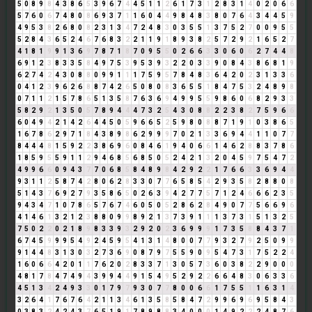
5
0
8
9
8
4
3
8
6
5
3
9
6
7
4
4
5
1
1
2
6
1
7
3
1
2
8
3
1
4
0
2
0
6
6
5
7
6
0
6
7
4
8
0
8
6
9
3
7
1
1
6
0
4
4
9
8
4
8
3
8
0
7
6
4
3
4
4
5
9
4
9
5
3
8
2
6
8
0
8
2
3
1
3
4
7
2
4
8
3
0
3
5
5
1
3
7
5
2
7
0
0
9
5
5
5
2
8
4
3
6
5
2
4
6
7
6
8
3
2
2
1
1
9
1
8
9
3
8
2
5
7
2
9
2
1
6
5
2
7
4
1
8
1
9
9
1
3
6
9
7
8
7
1
8
7
0
9
5
5
0
2
6
6
3
3
0
6
0
6
2
7
4
4
8
6
9
1
2
3
8
3
3
5
8
4
9
7
5
3
9
5
3
9
3
2
2
0
3
3
9
0
8
4
3
8
6
8
1
9
6
2
7
4
2
4
3
0
8
8
0
9
9
1
1
1
7
5
9
5
7
8
4
8
3
6
4
2
0
2
3
1
3
3
6
0
4
1
2
3
9
6
2
6
8
8
7
4
2
6
5
0
8
0
8
3
6
5
5
1
8
4
7
5
3
2
4
8
9
8
0
7
1
1
2
1
5
7
8
6
5
1
3
5
8
7
6
3
6
9
4
9
9
5
5
9
8
6
0
6
8
2
9
3
3
5
8
2
9
2
1
3
5
0
5
7
8
9
4
4
4
7
3
2
5
4
3
0
8
8
2
2
3
8
2
7
5
9
6
6
6
0
4
9
4
2
1
4
2
6
4
4
5
0
5
9
6
6
5
2
5
9
8
0
8
8
7
1
9
1
0
3
8
6
5
1
6
7
8
6
2
9
7
1
8
4
3
8
9
8
6
2
9
9
9
7
0
2
1
3
3
6
9
4
4
1
1
0
7
7
8
4
4
4
8
1
5
9
2
2
3
8
6
9
6
0
8
4
6
1
9
4
0
6
6
1
4
6
2
8
8
3
7
8
6
1
8
5
9
5
5
9
1
1
2
9
4
6
8
5
6
8
5
0
5
2
4
2
1
3
2
0
4
5
9
7
5
4
7
2
4
9
9
6
6
0
9
4
3
7
7
0
6
8
5
8
4
8
9
8
4
2
9
2
2
1
7
6
6
3
3
6
9
4
4
9
3
1
1
2
5
8
7
4
2
8
0
6
2
8
3
3
0
7
7
6
5
8
5
4
2
9
3
5
8
2
8
8
0
8
5
1
4
3
7
6
9
2
7
9
3
5
8
6
5
0
2
6
3
9
4
2
7
7
5
7
1
2
4
6
6
6
2
3
5
9
4
3
4
7
1
0
7
8
6
5
7
6
7
4
6
0
5
0
5
2
8
6
2
8
4
9
0
7
7
5
6
6
9
6
4
1
4
6
1
3
2
1
2
3
8
8
0
9
9
8
9
2
1
3
7
3
9
1
1
1
3
7
3
1
5
1
3
2
5
7
5
0
2
2
0
2
1
8
9
8
3
3
9
3
2
9
2
0
2
3
6
9
9
9
1
7
3
5
8
8
4
3
7
1
6
7
4
5
9
9
9
5
4
9
2
4
5
9
5
4
1
3
1
4
8
0
0
7
7
9
3
2
7
9
2
5
0
9
9
9
1
4
4
8
3
1
3
0
3
2
7
3
6
9
0
8
7
9
7
5
5
9
0
9
5
4
7
3
1
7
5
2
2
4
1
6
0
6
6
4
2
0
1
1
7
6
2
0
2
8
3
3
7
1
3
0
5
7
3
6
0
3
8
2
2
9
0
0
0
4
8
1
7
8
4
7
4
9
4
3
9
9
4
4
9
1
5
4
9
5
2
9
2
2
6
6
4
8
3
0
6
3
3
6
4
5
1
3
4
2
4
9
3
3
0
1
7
9
7
9
3
0
7
7
8
0
0
6
6
1
7
5
5
1
1
6
3
1
4
3
2
6
4
1
7
6
7
6
4
2
1
1
3
4
6
1
3
5
8
5
8
4
7
2
9
9
6
9
6
9
5
8
4
3
0
3
8
3
2
4
2
4
3
7
6
5
1
9
1
7
8
9
8
8
3
4
0
0
0
1
4
9
2
2
2
4
8
7
6