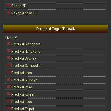
Rekap 2D
Rekap Angka CT
Prediksi Togel Terbaik
Live HK
Prediksi Singapore
Prediksi Hongkong
Prediksi Sydney
Prediksi Cambodia
Prediksi Laos
Prediksi Bullseye
Prediksi Pcso
Prediksi Korea
Prediksi Laos
Prediksi Taipei