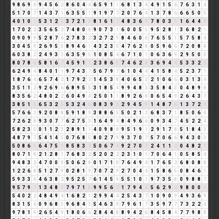
9
8
6
9
6
9
4
5
6
2
8
6
0
4
4
6
5
9
1
1
6
8
1
3
4
4
9
1
5
6
7
6
3
1
4
5
1
7
0
7
1
4
3
7
1
6
3
5
5
1
9
1
9
7
7
2
0
7
6
4
1
3
7
8
6
6
6
5
0
5
4
0
1
0
1
5
3
1
2
3
3
7
2
1
3
8
1
6
1
7
4
8
3
6
9
7
8
0
3
3
1
6
4
4
8
1
7
0
2
2
3
5
6
5
2
7
4
8
0
8
9
0
7
3
1
6
0
0
5
5
9
5
2
8
1
3
6
8
2
1
0
9
0
9
9
5
2
8
7
6
2
7
8
3
2
3
2
7
2
9
8
4
6
0
6
7
6
5
5
1
5
7
5
8
4
3
0
4
5
9
2
6
9
5
5
8
9
4
6
1
4
3
2
3
5
4
7
6
2
8
0
5
9
6
6
7
2
0
8
8
6
0
3
8
2
2
4
9
3
3
6
3
5
9
5
1
0
8
5
4
6
7
1
0
1
0
6
3
6
9
2
9
5
0
5
8
0
7
8
6
5
8
1
6
7
4
5
9
1
1
2
3
8
6
5
7
4
6
2
8
3
6
9
4
4
5
3
3
2
5
6
2
4
9
4
8
4
0
1
1
9
7
4
3
7
5
6
7
9
7
6
1
0
4
4
4
1
5
8
4
5
2
3
7
1
1
8
7
6
4
6
5
7
4
2
1
7
9
2
2
1
4
5
3
8
4
0
6
5
2
2
1
0
6
6
0
3
1
3
4
3
5
1
1
2
9
2
6
9
6
6
8
9
5
5
3
1
8
5
4
9
9
4
8
3
3
5
8
4
3
0
4
8
9
8
8
3
5
6
2
4
8
0
2
2
6
0
4
9
4
2
5
0
1
1
8
9
2
6
8
0
6
5
4
9
2
6
4
3
7
3
8
5
1
6
6
5
3
2
5
5
3
2
4
6
0
8
3
9
3
2
9
4
5
9
1
4
8
7
6
1
3
7
2
9
5
7
6
6
3
9
2
0
8
8
5
9
1
8
9
3
8
8
6
5
5
0
2
1
3
6
8
3
7
1
8
5
0
6
6
7
2
6
2
8
9
3
0
7
7
6
2
7
5
3
1
6
4
9
4
8
4
9
6
6
0
9
3
4
7
4
5
2
2
4
5
8
2
3
5
0
1
1
2
3
2
8
9
1
1
4
0
9
8
8
9
5
1
9
1
2
9
1
7
8
5
1
8
4
3
4
8
7
9
7
5
4
1
4
5
0
7
6
8
5
8
0
2
7
9
9
3
7
0
7
5
7
0
6
6
9
4
3
0
3
5
0
8
6
5
6
4
7
5
3
8
5
8
3
2
5
0
6
7
4
9
2
7
0
7
2
4
1
1
2
0
4
8
2
1
8
0
7
1
8
2
1
2
8
1
7
6
8
3
2
5
2
0
2
2
2
3
1
0
1
7
0
6
4
1
0
5
8
5
4
9
4
8
3
2
4
7
0
0
0
5
0
6
2
8
0
1
7
1
8
7
6
4
9
4
1
7
6
5
2
6
8
0
8
8
1
2
2
6
8
5
1
2
7
9
0
2
8
1
9
7
0
7
2
9
2
7
0
4
4
1
5
8
6
5
0
8
4
6
1
5
9
3
3
6
4
6
3
8
2
9
5
2
5
7
6
1
4
5
9
5
5
1
0
1
9
7
3
5
8
0
9
8
8
7
9
5
7
9
7
1
3
4
8
3
7
9
7
1
8
9
9
5
6
2
1
7
9
4
4
5
6
2
9
2
9
8
0
0
0
5
4
0
2
2
4
8
4
9
4
1
6
8
2
1
2
9
9
4
4
2
5
4
3
7
1
0
9
0
9
4
9
3
6
9
8
3
1
5
6
0
9
6
8
5
9
6
8
4
3
5
4
6
3
9
7
9
6
1
7
3
5
9
7
7
7
3
2
2
4
9
7
8
1
9
2
6
5
4
9
1
8
0
6
6
2
8
4
4
8
8
9
4
2
6
8
4
5
8
4
7
7
9
8
8