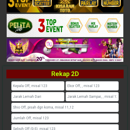
Rekap 2D