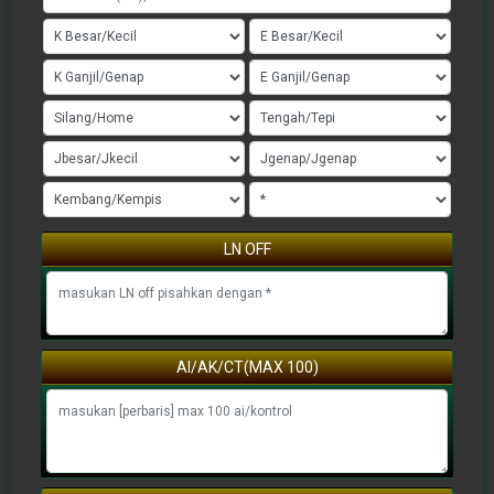
LN OFF
AI/AK/CT(MAX 100)