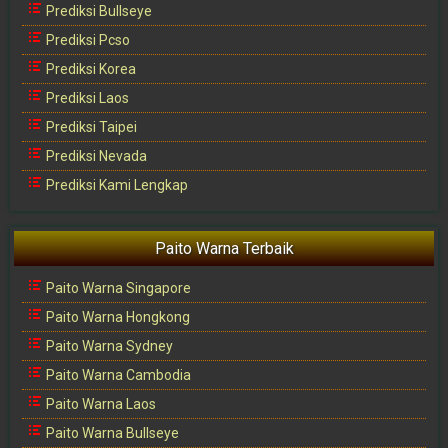
Prediksi Bullseye
Prediksi Pcso
Prediksi Korea
Prediksi Laos
Prediksi Taipei
Prediksi Nevada
Prediksi Kami Lengkap
Paito Warna Terbaik
Paito Warna Singapore
Paito Warna Hongkong
Paito Warna Sydney
Paito Warna Cambodia
Paito Warna Laos
Paito Warna Bullseye