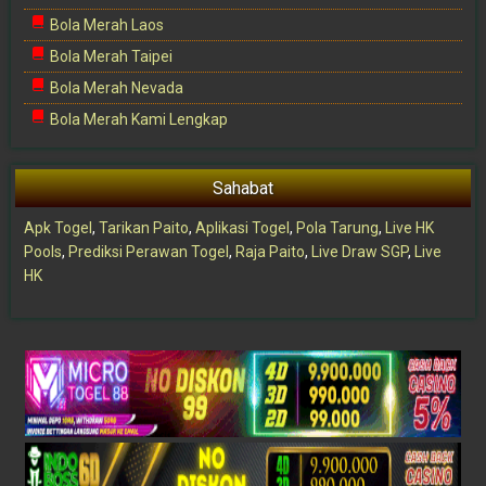
Bola Merah Laos
Bola Merah Taipei
Bola Merah Nevada
Bola Merah Kami Lengkap
Sahabat
Apk Togel
,
Tarikan Paito
,
Aplikasi Togel
,
Pola Tarung
,
Live HK
Pools
,
Prediksi Perawan Togel
,
Raja Paito
,
Live Draw SGP
,
Live
HK