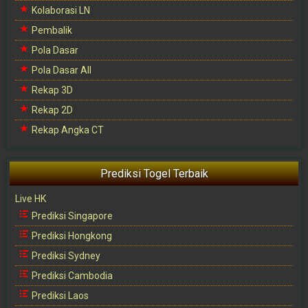
Kolaborasi LN
Pembalik
Pola Dasar
Pola Dasar All
Rekap 3D
Rekap 2D
Rekap Angka CT
Prediksi Togel Terbaik
Live HK
Prediksi Singapore
Prediksi Hongkong
Prediksi Sydney
Prediksi Cambodia
Prediksi Laos