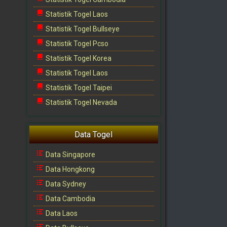
Statistik Togel Laos
Statistik Togel Bullseye
Statistik Togel Pcso
Statistik Togel Korea
Statistik Togel Laos
Statistik Togel Taipei
Statistik Togel Nevada
Data Togel
Data Singapore
Data Hongkong
Data Sydney
Data Cambodia
Data Laos