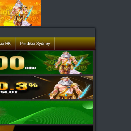
ksi HK
Prediksi Sydney