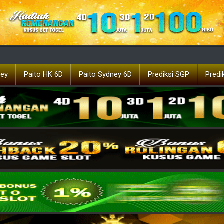
ney
Paito HK 6D
Paito Sydney 6D
Prediksi SGP
Predi