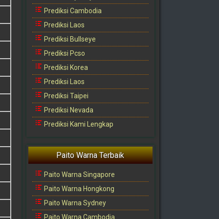
Prediksi Cambodia
Prediksi Laos
Prediksi Bullseye
Prediksi Pcso
Prediksi Korea
Prediksi Laos
Prediksi Taipei
Prediksi Nevada
Prediksi Kami Lengkap
Paito Warna Terbaik
Paito Warna Singapore
Paito Warna Hongkong
Paito Warna Sydney
Paito Warna Cambodia