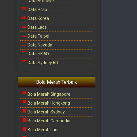
Data Bullseye
Data Pcso
Data Korea
Data Laos
Data Taipei
Data Nevada
Data HK 6D
Data Sydney 6D
Bola Merah Terbaik
Bola Merah Singapore
Bola Merah Hongkong
Bola Merah Sydney
Bola Merah Cambodia
Bola Merah Laos