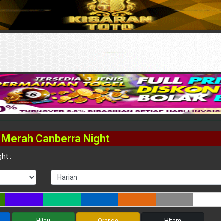
 Merah Canberra Night
ht :
Hijau
Orange
Hitam