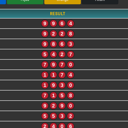
RESULT
9
9
6
4
9
2
2
8
9
8
6
3
5
4
2
7
7
9
7
0
1
1
7
4
1
9
3
0
7
1
5
8
9
2
9
0
5
5
3
2
2
4
0
6