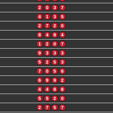
2
0
3
7
4
1
3
5
2
7
2
0
8
4
9
4
1
2
0
7
9
3
3
3
5
2
5
3
7
0
5
6
6
9
9
2
4
4
8
8
5
5
2
0
2
7
5
7