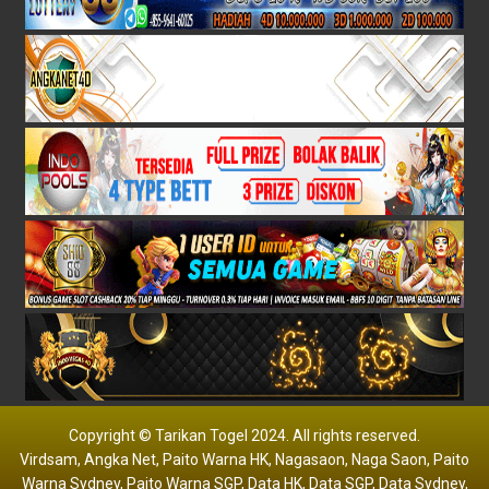
Copyright ©
Tarikan Togel 2024. All rights reserved.
Virdsam
,
Angka Net
,
Paito Warna HK
,
Nagasaon
,
Naga Saon
,
Paito
Warna Sydney
,
Paito Warna SGP
,
Data HK
,
Data SGP
,
Data Sydney
,