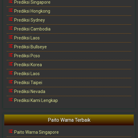
Prediksi Singapore
Prediksi Hongkong
Prediksi Sydney
Prediksi Cambodia
Prediksi Laos
Prediksi Bullseye
Prediksi Pcso
Prediksi Korea
Prediksi Laos
Prediksi Taipei
Prediksi Nevada
Prediksi Kami Lengkap
Paito Warna Terbaik
Paito Warna Singapore