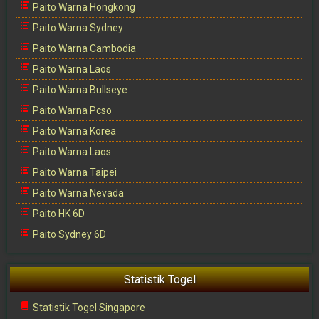
Paito Warna Hongkong
Paito Warna Sydney
Paito Warna Cambodia
Paito Warna Laos
Paito Warna Bullseye
Paito Warna Pcso
Paito Warna Korea
Paito Warna Laos
Paito Warna Taipei
Paito Warna Nevada
Paito HK 6D
Paito Sydney 6D
Statistik Togel
Statistik Togel Singapore