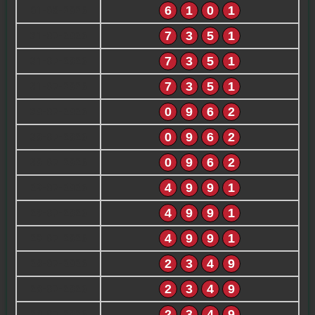
6
1
0
1
01-08-2026
7
3
5
1
31-07-2026
7
3
5
1
31-07-2026
7
3
5
1
31-07-2026
0
9
6
2
30-07-2026
0
9
6
2
30-07-2026
0
9
6
2
30-07-2026
4
9
9
1
29-07-2026
4
9
9
1
29-07-2026
4
9
9
1
29-07-2026
2
3
4
9
28-07-2026
2
3
4
9
28-07-2026
2
3
4
9
28-07-2026