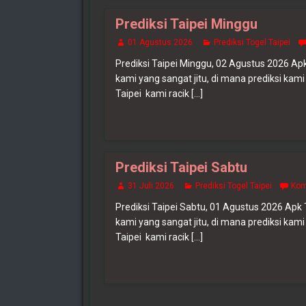
Prediksi Taipei Minggu
01 Agustus 2026
Prediksi Togel Taipei
Prediksi Taipei Minggu, 02 Agustus 2026 Ap
kami yang sangat jitu, di mana prediksi kami 
Taipei kami racik [...]
Prediksi Taipei Sabtu
31 Juli 2026
Prediksi Togel Taipei
Kom
Prediksi Taipei Sabtu, 01 Agustus 2026 Apk
kami yang sangat jitu, di mana prediksi kami 
Taipei kami racik [...]