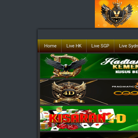
Home
Live HK
Live SGP
Live Syd