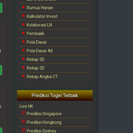
Rumus Harian
Kalkulator Invest
Kolaborasi LN
Pembalik
Pola Dasar
i
Pola Dasar All
Rekap 3D
Rekap 2D
Rekap Angka CT
Prediksi Togel Terbaik
Live HK
i
Prediksi Singapore
Prediksi Hongkong
Prediksi Sydney