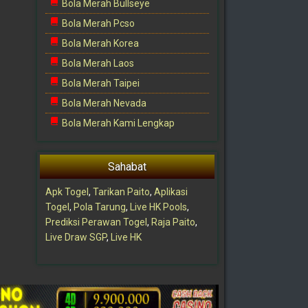
Bola Merah Bullseye
Bola Merah Pcso
Bola Merah Korea
Bola Merah Laos
Bola Merah Taipei
Bola Merah Nevada
Bola Merah Kami Lengkap
Sahabat
Apk Togel
,
Tarikan Paito
,
Aplikasi
Togel
,
Pola Tarung
,
Live HK Pools
,
Prediksi Perawan Togel
,
Raja Paito
,
Live Draw SGP
,
Live HK