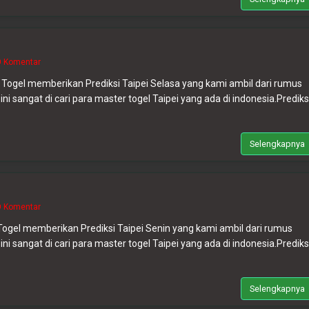
Komentar
k Togel memberikan Prediksi Taipei Selasa yang kami ambil dari rumus
ini sangat di cari para master togel Taipei yang ada di indonesia.Prediks
Selengkapnya
Komentar
 Togel memberikan Prediksi Taipei Senin yang kami ambil dari rumus
ini sangat di cari para master togel Taipei yang ada di indonesia.Prediks
Selengkapnya