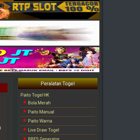
Peralatan Togel
Paito Togel HK
Bola Merah
Paito Manual
Paito Warna
i
Live Draw Togel
BBFS Generator