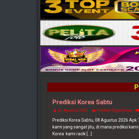
P
Prediksi Korea Sabtu
07 Agustus 2026
Prediksi Togel Korea
Prediksi Korea Sabtu, 08 Agustus 2026 Apk
kami yang sangat jitu, di mana prediksi kami 
Korea kami racik [...]