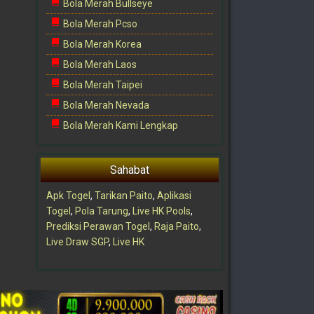
Bola Merah Bullseye
Bola Merah Pcso
Bola Merah Korea
Bola Merah Laos
Bola Merah Taipei
Bola Merah Nevada
Bola Merah Kami Lengkap
Sahabat
Apk Togel
,
Tarikan Paito
,
Aplikasi
Togel
,
Pola Tarung
,
Live HK Pools
,
Prediksi Perawan Togel
,
Raja Paito
,
Live Draw SGP
,
Live HK