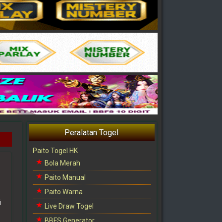
Peralatan Togel
Paito Togel HK
Bola Merah
Paito Manual
Paito Warna
i
Live Draw Togel
BBFS Generator