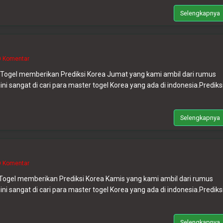
Selengkapnya
Komentar
 Togel memberikan Prediksi Korea Jumat yang kami ambil dari rumus
ini sangat di cari para master togel Korea yang ada di indonesia.Prediks
Selengkapnya
Komentar
 Togel memberikan Prediksi Korea Kamis yang kami ambil dari rumus
ini sangat di cari para master togel Korea yang ada di indonesia.Prediks
Selengkapnya