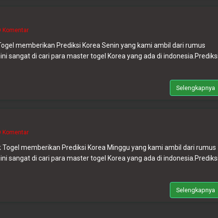
Komentar
Togel memberikan Prediksi Korea Senin yang kami ambil dari rumus
ini sangat di cari para master togel Korea yang ada di indonesia.Prediks
Selengkapnya
Komentar
k Togel memberikan Prediksi Korea Minggu yang kami ambil dari rumus
ini sangat di cari para master togel Korea yang ada di indonesia.Prediks
Selengkapnya