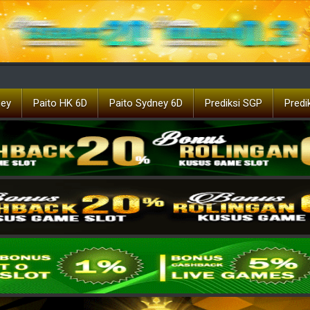
ney
Paito HK 6D
Paito Sydney 6D
Prediksi SGP
Predi