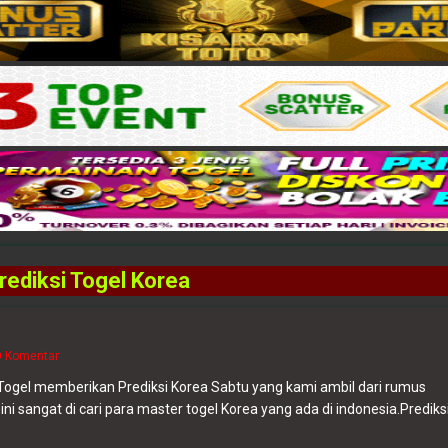
rediksi Togel Korea
Komentar
 Togel memberikan Prediksi Korea Sabtu yang kami ambil dari rumus
ini sangat di cari para master togel Korea yang ada di indonesia.Prediks