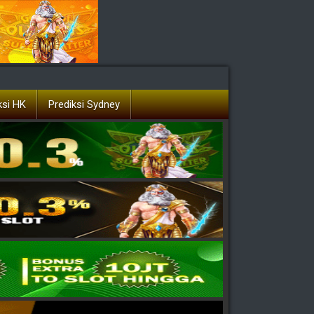
ksi HK
Prediksi Sydney