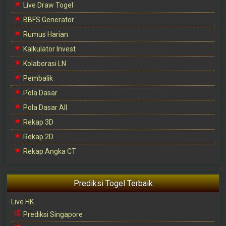
Live Draw Togel
BBFS Generator
Rumus Harian
Kalkulator Invest
Kolaborasi LN
Pembalik
Pola Dasar
Pola Dasar All
Rekap 3D
Rekap 2D
Rekap Angka CT
Prediksi Togel Terbaik
Live HK
Prediksi Singapore