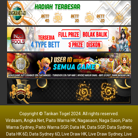
Copyright ©
Tarikan Togel 2024. All rights reserved.
Virdsam
,
Angka Net
,
Paito Warna HK
,
Nagasaon
,
Naga Saon
,
Paito
Warna Sydney
,
Paito Warna SGP
,
Data HK
,
Data SGP
,
Data Sydney
,
Data HK 6D
,
Data Sydney 6D
,
Live Draw HK
,
Live Draw Sydney
,
Live