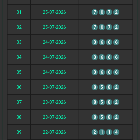
31
25-07-2026
7
0
7
2
32
25-07-2026
7
0
7
2
33
24-07-2026
0
6
6
6
34
24-07-2026
0
6
6
6
35
24-07-2026
0
6
6
6
36
23-07-2026
8
5
8
2
37
23-07-2026
8
5
8
2
38
23-07-2026
8
5
8
2
39
22-07-2026
2
1
1
4