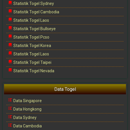
Statistik Togel Sydney
Statistik Togel Cambodia
Statistik Togel Laos
Statistik Togel Bullseye
Statistik Togel Pcso
Statistik Togel Korea
Statistik Togel Laos
Statistik Togel Taipei
Statistik Togel Nevada
Data Togel
Data Singapore
Data Hongkong
Data Sydney
Data Cambodia