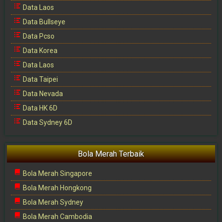
Data Laos
Data Bullseye
Data Pcso
Data Korea
Data Laos
Data Taipei
Data Nevada
Data HK 6D
Data Sydney 6D
Bola Merah Terbaik
Bola Merah Singapore
Bola Merah Hongkong
Bola Merah Sydney
Bola Merah Cambodia