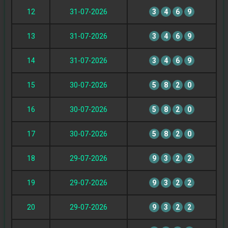
12
31-07-2026
3
4
6
9
13
31-07-2026
3
4
6
9
14
31-07-2026
3
4
6
9
15
30-07-2026
5
8
2
0
16
30-07-2026
5
8
2
0
17
30-07-2026
5
8
2
0
18
29-07-2026
9
3
2
2
19
29-07-2026
9
3
2
2
20
29-07-2026
9
3
2
2