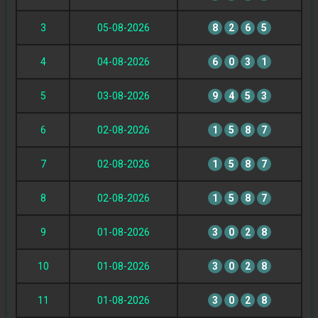
3
05-08-2026
8
2
6
5
4
04-08-2026
6
0
3
1
5
03-08-2026
9
4
5
3
6
02-08-2026
1
5
8
7
7
02-08-2026
1
5
8
7
8
02-08-2026
1
5
8
7
9
01-08-2026
3
0
2
8
10
01-08-2026
3
0
2
8
11
01-08-2026
3
0
2
8