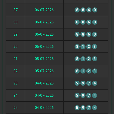
87
06-07-2026
8
8
6
0
88
06-07-2026
8
8
6
0
89
06-07-2026
8
8
6
0
90
05-07-2026
8
1
2
3
91
05-07-2026
8
1
2
3
92
05-07-2026
8
1
2
3
93
04-07-2026
5
9
7
4
94
04-07-2026
5
9
7
4
95
04-07-2026
5
9
7
4