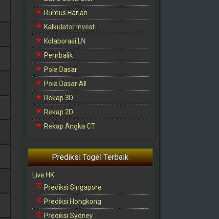
Rumus Harian
Kalkulator Invest
Kolaborasi LN
Pembalik
Pola Dasar
Pola Dasar All
Rekap 3D
Rekap 2D
Rekap Angka CT
Prediksi Togel Terbaik
Live HK
Prediksi Singapore
Prediksi Hongkong
Prediksi Sydney