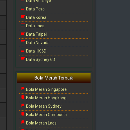
Data Bullseye
Data Pcso
Data Korea
Data Laos
Data Taipei
Data Nevada
Data HK 6D
Data Sydney 6D
Bola Merah Terbaik
Bola Merah Singapore
Bola Merah Hongkong
Bola Merah Sydney
Bola Merah Cambodia
Bola Merah Laos