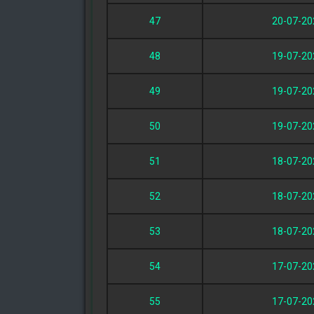
47
20-07-20
48
19-07-20
49
19-07-20
50
19-07-20
51
18-07-20
52
18-07-20
53
18-07-20
54
17-07-20
55
17-07-20