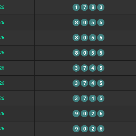
1
7
8
3
26
8
0
5
5
26
8
0
5
5
26
8
0
5
5
26
3
7
4
5
26
3
7
4
5
26
3
7
4
5
26
9
0
2
6
26
9
0
2
6
26