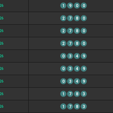
1
9
0
0
26
2
7
8
0
26
2
7
8
0
26
2
7
8
0
26
0
3
4
9
26
0
3
4
9
26
0
3
4
9
26
1
7
8
3
26
1
7
8
3
26