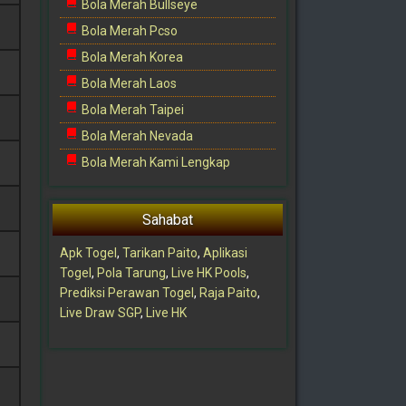
Bola Merah Bullseye
Bola Merah Pcso
Bola Merah Korea
Bola Merah Laos
Bola Merah Taipei
Bola Merah Nevada
Bola Merah Kami Lengkap
Sahabat
Apk Togel
,
Tarikan Paito
,
Aplikasi
Togel
,
Pola Tarung
,
Live HK Pools
,
Prediksi Perawan Togel
,
Raja Paito
,
Live Draw SGP
,
Live HK