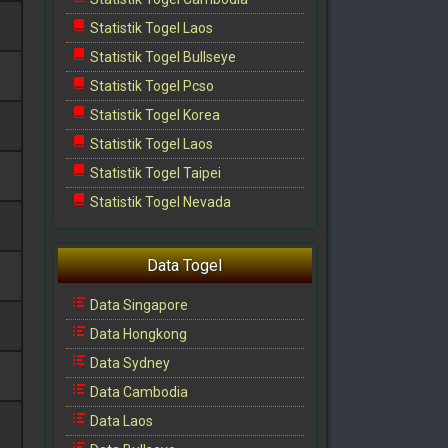
Statistik Togel Laos
Statistik Togel Bullseye
Statistik Togel Pcso
Statistik Togel Korea
Statistik Togel Laos
Statistik Togel Taipei
Statistik Togel Nevada
Data Togel
Data Singapore
Data Hongkong
Data Sydney
Data Cambodia
Data Laos