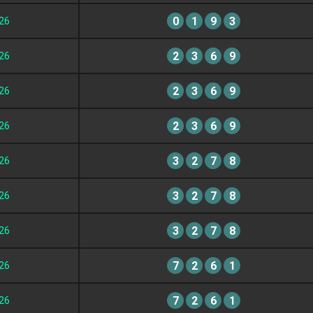
0
1
9
3
26
2
3
6
9
26
2
3
6
9
26
2
3
6
9
26
3
2
7
8
26
3
2
7
8
26
3
2
7
8
26
7
2
6
1
26
7
2
6
1
26