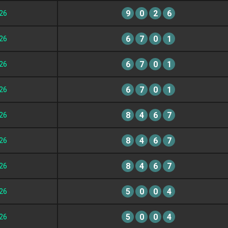
9
0
2
6
26
6
7
0
1
26
6
7
0
1
26
6
7
0
1
26
8
4
6
7
26
8
4
6
7
26
8
4
6
7
26
5
0
0
4
26
5
0
0
4
26