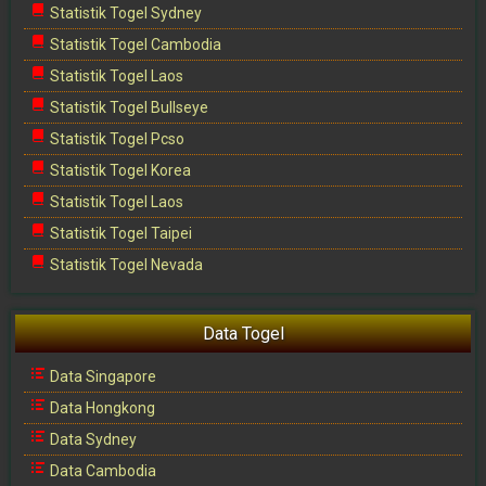
Statistik Togel Sydney
Statistik Togel Cambodia
Statistik Togel Laos
Statistik Togel Bullseye
Statistik Togel Pcso
Statistik Togel Korea
Statistik Togel Laos
Statistik Togel Taipei
Statistik Togel Nevada
Data Togel
Data Singapore
Data Hongkong
Data Sydney
Data Cambodia