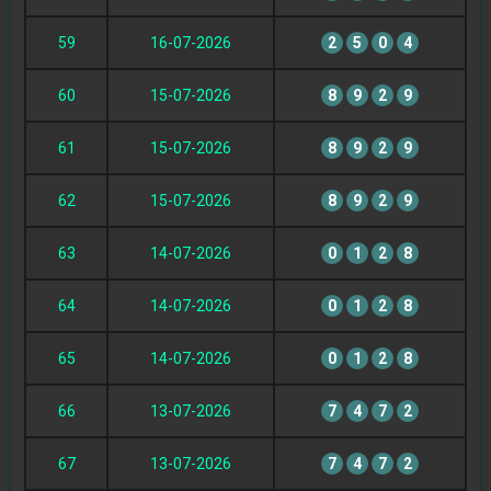
59
16-07-2026
2
5
0
4
60
15-07-2026
8
9
2
9
61
15-07-2026
8
9
2
9
62
15-07-2026
8
9
2
9
63
14-07-2026
0
1
2
8
64
14-07-2026
0
1
2
8
65
14-07-2026
0
1
2
8
66
13-07-2026
7
4
7
2
67
13-07-2026
7
4
7
2