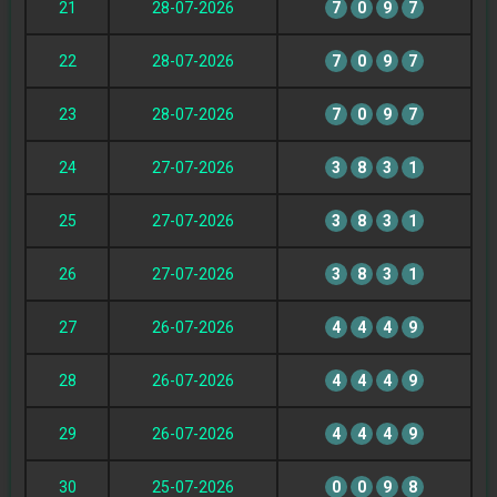
21
28-07-2026
7
0
9
7
22
28-07-2026
7
0
9
7
23
28-07-2026
7
0
9
7
24
27-07-2026
3
8
3
1
25
27-07-2026
3
8
3
1
26
27-07-2026
3
8
3
1
27
26-07-2026
4
4
4
9
28
26-07-2026
4
4
4
9
29
26-07-2026
4
4
4
9
30
25-07-2026
0
0
9
8