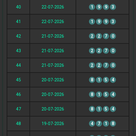
40
22-07-2026
1
9
9
3
41
22-07-2026
1
9
9
3
42
21-07-2026
2
2
7
0
43
21-07-2026
2
2
7
0
44
21-07-2026
2
2
7
0
45
20-07-2026
8
1
5
4
46
20-07-2026
8
1
5
4
47
20-07-2026
8
1
5
4
48
19-07-2026
4
7
1
8