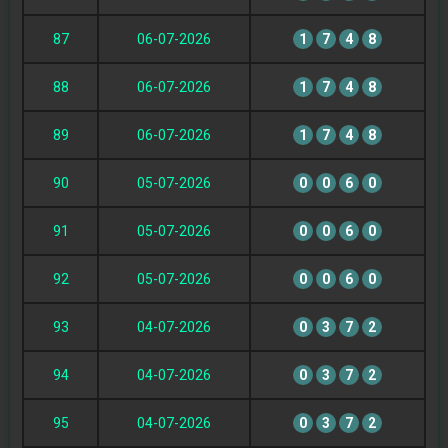
87
06-07-2026
1
7
4
8
88
06-07-2026
1
7
4
8
89
06-07-2026
1
7
4
8
90
05-07-2026
0
0
6
0
91
05-07-2026
0
0
6
0
92
05-07-2026
0
0
6
0
93
04-07-2026
0
3
7
2
94
04-07-2026
0
3
7
2
95
04-07-2026
0
3
7
2