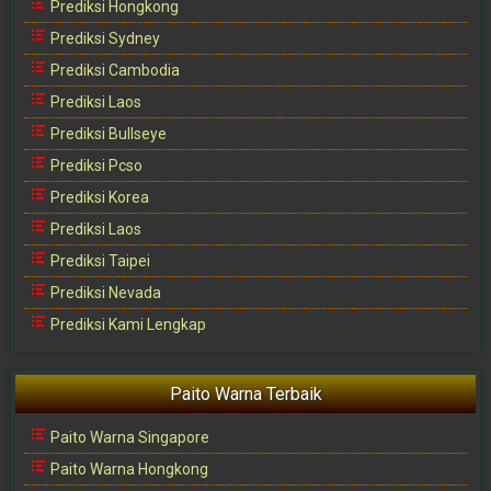
Prediksi Hongkong
Prediksi Sydney
Prediksi Cambodia
Prediksi Laos
Prediksi Bullseye
Prediksi Pcso
Prediksi Korea
Prediksi Laos
Prediksi Taipei
Prediksi Nevada
Prediksi Kami Lengkap
Paito Warna Terbaik
Paito Warna Singapore
Paito Warna Hongkong