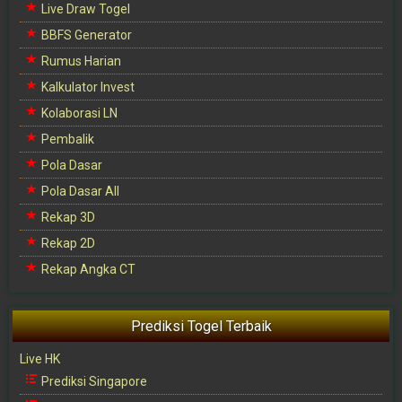
Live Draw Togel
BBFS Generator
Rumus Harian
Kalkulator Invest
Kolaborasi LN
Pembalik
Pola Dasar
Pola Dasar All
Rekap 3D
Rekap 2D
Rekap Angka CT
Prediksi Togel Terbaik
Live HK
Prediksi Singapore