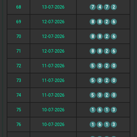
68
13-07-2026
7
4
7
2
69
12-07-2026
8
8
2
6
70
12-07-2026
8
8
2
6
71
12-07-2026
8
8
2
6
72
11-07-2026
5
0
2
0
73
11-07-2026
5
0
2
0
74
11-07-2026
5
0
2
0
75
10-07-2026
1
6
1
3
76
10-07-2026
1
6
1
3