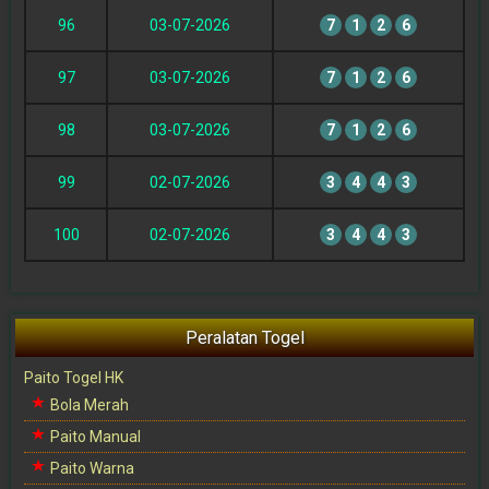
96
03-07-2026
7
1
2
6
97
03-07-2026
7
1
2
6
98
03-07-2026
7
1
2
6
99
02-07-2026
3
4
4
3
100
02-07-2026
3
4
4
3
Peralatan Togel
Paito Togel HK
Bola Merah
Paito Manual
Paito Warna