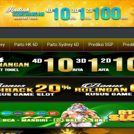
ney
Paito HK 6D
Paito Sydney 6D
Prediksi SGP
Predi