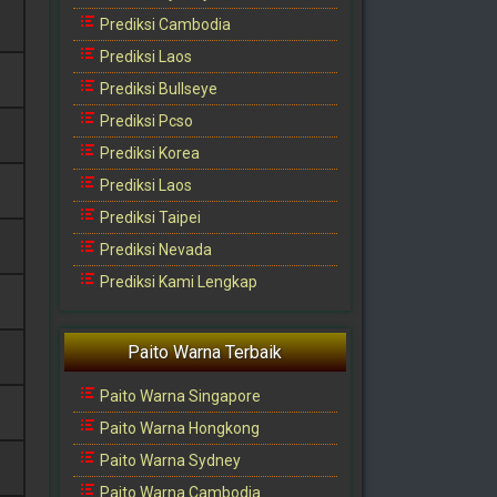
Prediksi Cambodia
Prediksi Laos
Prediksi Bullseye
Prediksi Pcso
Prediksi Korea
Prediksi Laos
Prediksi Taipei
Prediksi Nevada
Prediksi Kami Lengkap
Paito Warna Terbaik
Paito Warna Singapore
Paito Warna Hongkong
Paito Warna Sydney
Paito Warna Cambodia