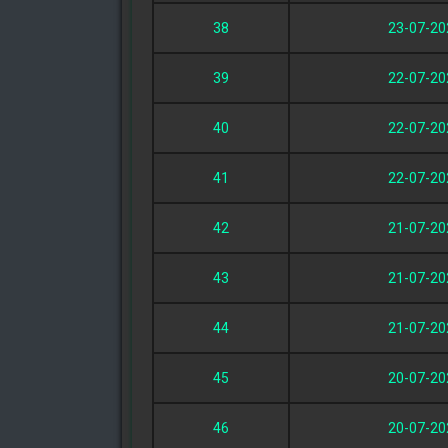
38
23-07-20
39
22-07-20
40
22-07-20
41
22-07-20
42
21-07-20
43
21-07-20
44
21-07-20
45
20-07-20
46
20-07-20