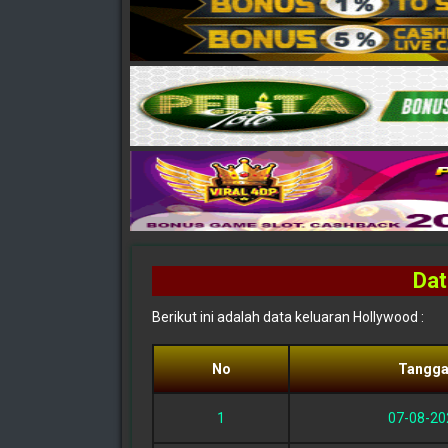
Dat
Berikut ini adalah data keluaran Hollywood :
No
Tangga
1
07-08-20