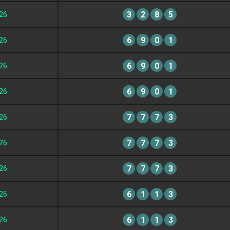
3
2
8
5
26
6
9
0
1
26
6
9
0
1
26
6
9
0
1
26
7
7
7
3
26
7
7
7
3
26
7
7
7
3
26
6
1
1
3
26
6
1
1
3
26