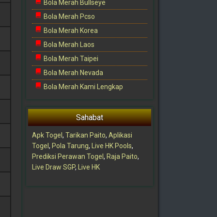
Bola Merah Bullseye
Bola Merah Pcso
Bola Merah Korea
Bola Merah Laos
Bola Merah Taipei
Bola Merah Nevada
Bola Merah Kami Lengkap
Sahabat
Apk Togel
,
Tarikan Paito
,
Aplikasi
Togel
,
Pola Tarung
,
Live HK Pools
,
Prediksi Perawan Togel
,
Raja Paito
,
Live Draw SGP
,
Live HK