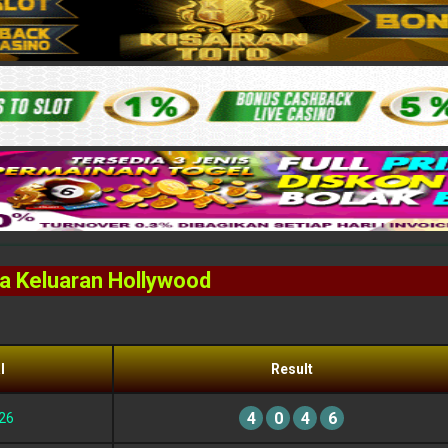
a Keluaran Hollywood
l
Result
4
0
4
6
26