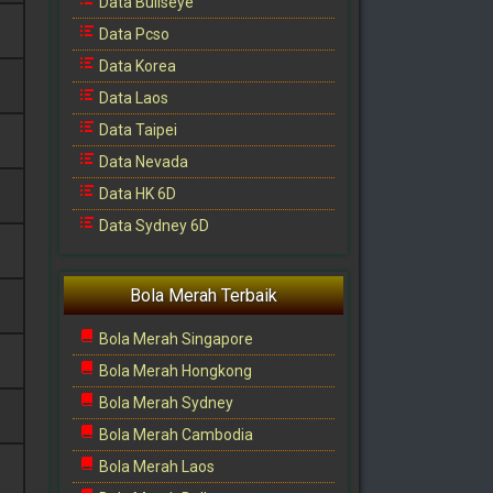
Data Bullseye
Data Pcso
Data Korea
Data Laos
Data Taipei
Data Nevada
Data HK 6D
Data Sydney 6D
Bola Merah Terbaik
Bola Merah Singapore
Bola Merah Hongkong
Bola Merah Sydney
Bola Merah Cambodia
Bola Merah Laos