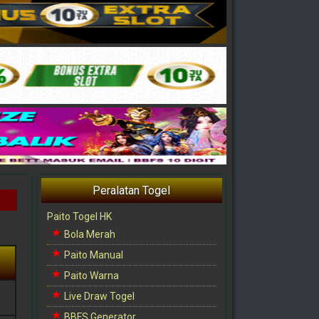
Peralatan Togel
Paito Togel HK
Bola Merah
Paito Manual
Paito Warna
Live Draw Togel
BBFS Generator