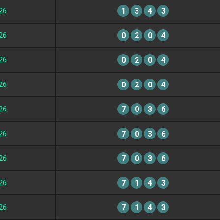
1
3
4
3
26
0
2
0
4
26
0
2
0
4
26
0
2
0
4
26
7
0
3
6
26
7
0
3
6
26
7
0
3
6
26
7
1
4
3
26
7
1
4
3
26