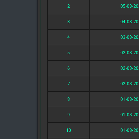
2
05-08-20
3
04-08-20
4
03-08-20
5
02-08-20
6
02-08-20
7
02-08-20
8
01-08-20
9
01-08-20
10
01-08-20