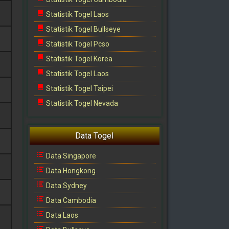
Statistik Togel Laos
Statistik Togel Bullseye
Statistik Togel Pcso
Statistik Togel Korea
Statistik Togel Laos
Statistik Togel Taipei
Statistik Togel Nevada
Data Togel
Data Singapore
Data Hongkong
Data Sydney
Data Cambodia
Data Laos