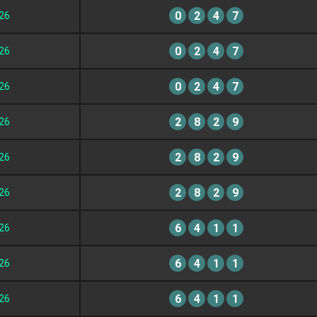
0
2
4
7
26
0
2
4
7
26
0
2
4
7
26
2
8
2
9
26
2
8
2
9
26
2
8
2
9
26
6
4
1
1
26
6
4
1
1
26
6
4
1
1
26