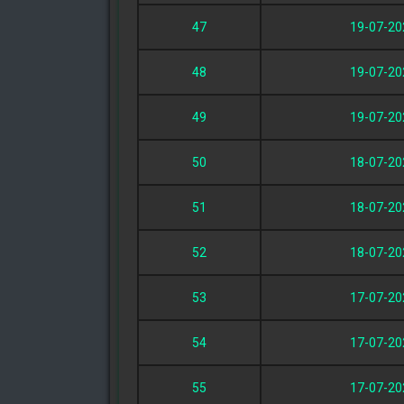
47
19-07-20
48
19-07-20
49
19-07-20
50
18-07-20
51
18-07-20
52
18-07-20
53
17-07-20
54
17-07-20
55
17-07-20