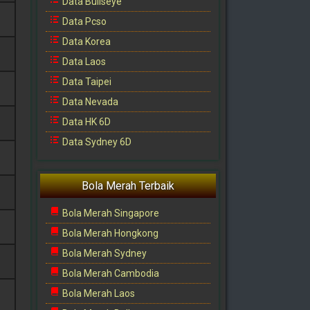
Data Bullseye
Data Pcso
Data Korea
Data Laos
Data Taipei
Data Nevada
Data HK 6D
Data Sydney 6D
Bola Merah Terbaik
Bola Merah Singapore
Bola Merah Hongkong
Bola Merah Sydney
Bola Merah Cambodia
Bola Merah Laos