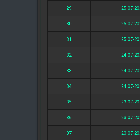
29
25-07-20
30
25-07-20
31
25-07-20
32
24-07-20
33
24-07-20
34
24-07-20
35
23-07-20
36
23-07-20
37
23-07-20