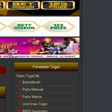
Peralatan Togel
Paito Togel HK
Bola Merah
Paito Manual
Paito Warna
Live Draw Togel
BBFS Generator