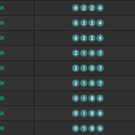
6
2
2
4
26
6
2
2
4
26
6
2
2
4
26
2
1
0
7
26
2
1
0
7
26
2
1
0
7
26
0
1
8
6
26
0
1
8
6
26
0
1
8
6
26