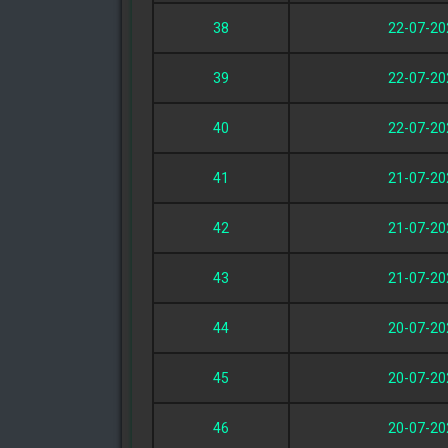
38
22-07-20
39
22-07-20
40
22-07-20
41
21-07-20
42
21-07-20
43
21-07-20
44
20-07-20
45
20-07-20
46
20-07-20