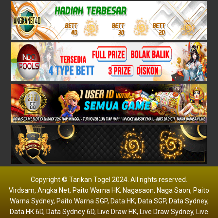
Copyright ©
Tarikan Togel 2024. All rights reserved.
Virdsam
,
Angka Net
,
Paito Warna HK
,
Nagasaon
,
Naga Saon
,
Paito
Warna Sydney
,
Paito Warna SGP
,
Data HK
,
Data SGP
,
Data Sydney
,
Data HK 6D
,
Data Sydney 6D
,
Live Draw HK
,
Live Draw Sydney
,
Live