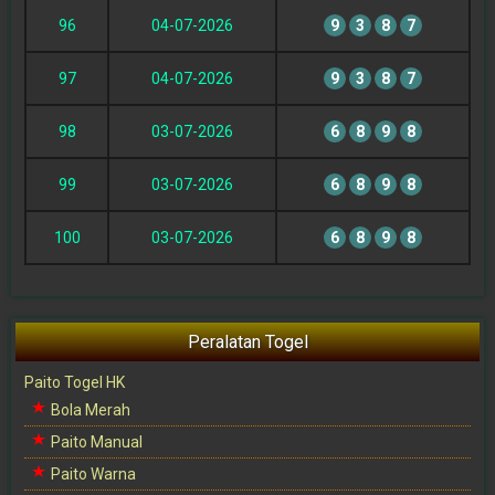
96
04-07-2026
9
3
8
7
97
04-07-2026
9
3
8
7
98
03-07-2026
6
8
9
8
99
03-07-2026
6
8
9
8
100
03-07-2026
6
8
9
8
Peralatan Togel
Paito Togel HK
Bola Merah
Paito Manual
Paito Warna