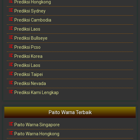
Prediksi Hongkong
Prediksi Sydney
Prediksi Cambodia
Prediksi Laos
Prediksi Bullseye
Prediksi Pcso
Prediksi Korea
Prediksi Laos
Prediksi Taipei
Prediksi Nevada
Prediksi Kami Lengkap
Paito Warna Terbaik
Paito Warna Singapore
Paito Warna Hongkong