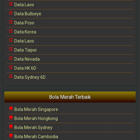
Data Laos
Data Bullseye
Data Pcso
Data Korea
Data Laos
Data Taipei
Data Nevada
Data HK 6D
Data Sydney 6D
Bola Merah Terbaik
Bola Merah Singapore
Bola Merah Hongkong
Bola Merah Sydney
Bola Merah Cambodia