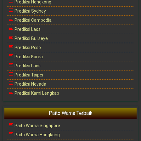
Prediksi Hongkong
Prediksi Sydney
Prediksi Cambodia
Prediksi Laos
Prediksi Bullseye
Prediksi Pcso
Prediksi Korea
Prediksi Laos
Prediksi Taipei
Prediksi Nevada
Prediksi Kami Lengkap
Paito Warna Terbaik
Paito Warna Singapore
Paito Warna Hongkong