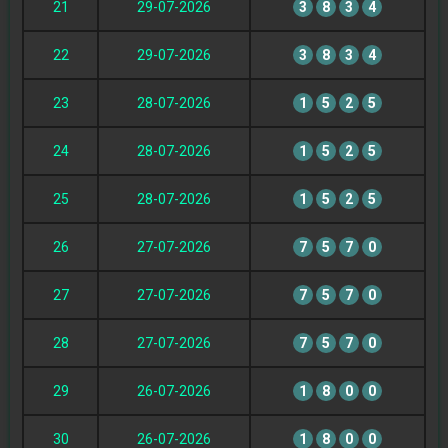
21
29-07-2026
3
8
3
4
22
29-07-2026
3
8
3
4
23
28-07-2026
1
5
2
5
24
28-07-2026
1
5
2
5
25
28-07-2026
1
5
2
5
26
27-07-2026
7
5
7
0
27
27-07-2026
7
5
7
0
28
27-07-2026
7
5
7
0
29
26-07-2026
1
8
0
0
30
26-07-2026
1
8
0
0