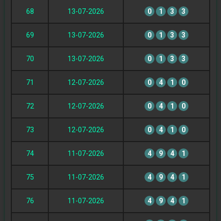
68
13-07-2026
0
1
3
3
69
13-07-2026
0
1
3
3
70
13-07-2026
0
1
3
3
71
12-07-2026
0
4
1
0
72
12-07-2026
0
4
1
0
73
12-07-2026
0
4
1
0
74
11-07-2026
4
9
4
1
75
11-07-2026
4
9
4
1
76
11-07-2026
4
9
4
1