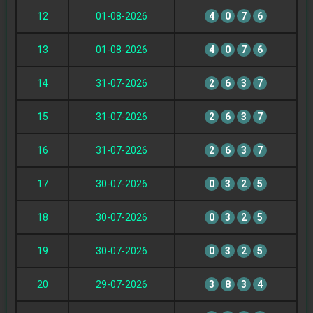
12
01-08-2026
4
0
7
6
13
01-08-2026
4
0
7
6
14
31-07-2026
2
6
3
7
15
31-07-2026
2
6
3
7
16
31-07-2026
2
6
3
7
17
30-07-2026
0
3
2
5
18
30-07-2026
0
3
2
5
19
30-07-2026
0
3
2
5
20
29-07-2026
3
8
3
4