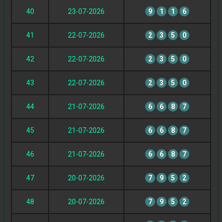
40
23-07-2026
9
1
1
6
41
22-07-2026
2
3
5
0
42
22-07-2026
2
3
5
0
43
22-07-2026
2
3
5
0
44
21-07-2026
6
6
8
7
45
21-07-2026
6
6
8
7
46
21-07-2026
6
6
8
7
47
20-07-2026
7
9
5
2
48
20-07-2026
7
9
5
2