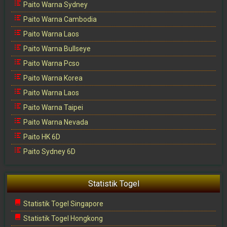
Paito Warna Sydney
Paito Warna Cambodia
Paito Warna Laos
Paito Warna Bullseye
Paito Warna Pcso
Paito Warna Korea
Paito Warna Laos
Paito Warna Taipei
Paito Warna Nevada
Paito HK 6D
Paito Sydney 6D
Statistik Togel
Statistik Togel Singapore
Statistik Togel Hongkong