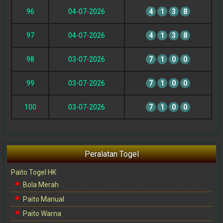
96
04-07-2026
4
1
3
8
97
04-07-2026
4
1
3
8
98
03-07-2026
7
1
0
0
99
03-07-2026
7
1
0
0
100
03-07-2026
7
1
0
0
Peralatan Togel
Paito Togel HK
Bola Merah
Paito Manual
Paito Warna