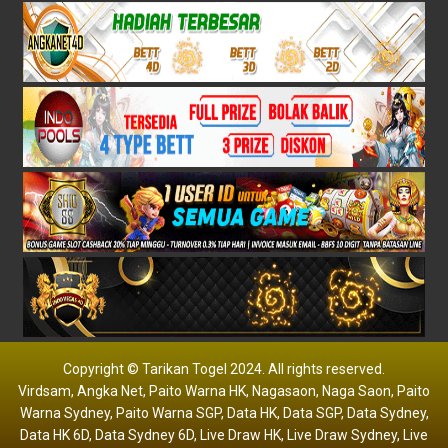
Copyright ©
Tarikan Togel 2024. All rights reserved.
Virdsam
,
Angka Net
,
Paito Warna HK
,
Nagasaon
,
Naga Saon
,
Paito
Warna Sydney
,
Paito Warna SGP
,
Data HK
,
Data SGP
,
Data Sydney
,
Data HK 6D
,
Data Sydney 6D
,
Live Draw HK
,
Live Draw Sydney
,
Live