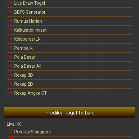
Live Draw Togel
BBFS Generator
Rumus Harian
Kalkulator Invest
Kolaborasi LN
Pembalik
Pola Dasar
Pola Dasar All
Rekap 3D
Rekap 2D
Rekap Angka CT
Prediksi Togel Terbaik
Live HK
Prediksi Singapore