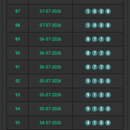
87
07-07-2026
1
0
3
8
88
07-07-2026
1
0
3
8
89
06-07-2026
8
7
7
0
90
06-07-2026
8
7
7
0
91
06-07-2026
8
7
7
0
92
05-07-2026
9
1
2
0
93
05-07-2026
9
1
2
0
94
05-07-2026
9
1
2
0
95
04-07-2026
4
1
3
8