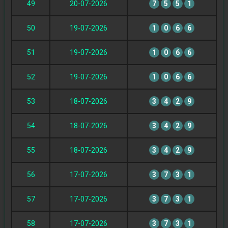
49
20-07-2026
7
5
5
1
50
19-07-2026
1
0
6
6
51
19-07-2026
1
0
6
6
52
19-07-2026
1
0
6
6
53
18-07-2026
3
4
2
9
54
18-07-2026
3
4
2
9
55
18-07-2026
3
4
2
9
56
17-07-2026
3
7
3
1
57
17-07-2026
3
7
3
1
58
17-07-2026
3
7
3
1