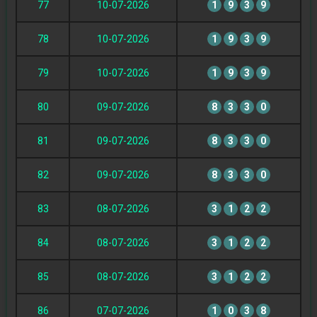
77
10-07-2026
1
9
3
9
78
10-07-2026
1
9
3
9
79
10-07-2026
1
9
3
9
80
09-07-2026
8
3
3
0
81
09-07-2026
8
3
3
0
82
09-07-2026
8
3
3
0
83
08-07-2026
3
1
2
2
84
08-07-2026
3
1
2
2
85
08-07-2026
3
1
2
2
86
07-07-2026
1
0
3
8