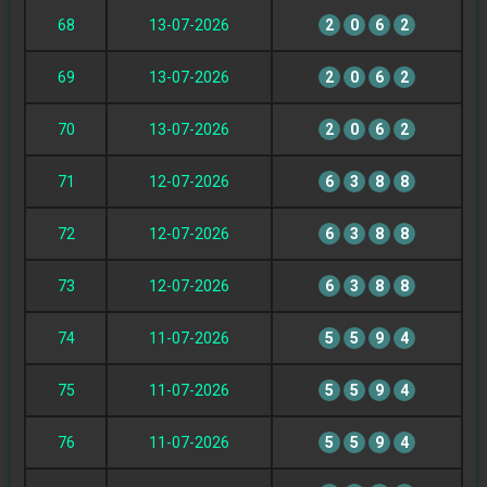
68
13-07-2026
2
0
6
2
69
13-07-2026
2
0
6
2
70
13-07-2026
2
0
6
2
71
12-07-2026
6
3
8
8
72
12-07-2026
6
3
8
8
73
12-07-2026
6
3
8
8
74
11-07-2026
5
5
9
4
75
11-07-2026
5
5
9
4
76
11-07-2026
5
5
9
4