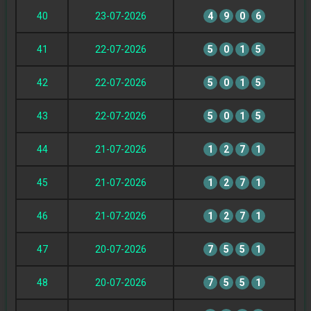
40
23-07-2026
4
9
0
6
41
22-07-2026
5
0
1
5
42
22-07-2026
5
0
1
5
43
22-07-2026
5
0
1
5
44
21-07-2026
1
2
7
1
45
21-07-2026
1
2
7
1
46
21-07-2026
1
2
7
1
47
20-07-2026
7
5
5
1
48
20-07-2026
7
5
5
1