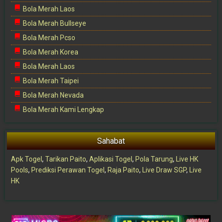
Bola Merah Laos
Bola Merah Bullseye
Bola Merah Pcso
Bola Merah Korea
Bola Merah Laos
Bola Merah Taipei
Bola Merah Nevada
Bola Merah Kami Lengkap
Sahabat
Apk Togel
,
Tarikan Paito
,
Aplikasi Togel
,
Pola Tarung
,
Live HK
Pools
,
Prediksi Perawan Togel
,
Raja Paito
,
Live Draw SGP
,
Live
HK