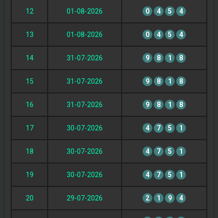
12
01-08-2026
0
4
5
4
13
01-08-2026
0
4
5
4
14
31-07-2026
9
8
1
8
15
31-07-2026
9
8
1
8
16
31-07-2026
9
8
1
8
17
30-07-2026
4
7
5
1
18
30-07-2026
4
7
5
1
19
30-07-2026
4
7
5
1
20
29-07-2026
2
1
9
4