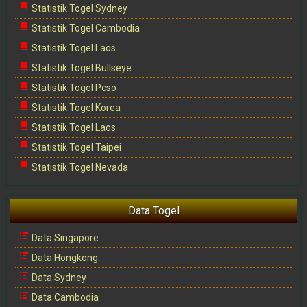
Statistik Togel Sydney
Statistik Togel Cambodia
Statistik Togel Laos
Statistik Togel Bullseye
Statistik Togel Pcso
Statistik Togel Korea
Statistik Togel Laos
Statistik Togel Taipei
Statistik Togel Nevada
Data Togel
Data Singapore
Data Hongkong
Data Sydney
Data Cambodia