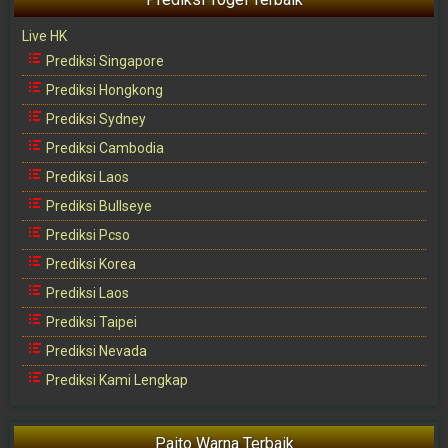
Live HK
Prediksi Singapore
Prediksi Hongkong
Prediksi Sydney
Prediksi Cambodia
Prediksi Laos
Prediksi Bullseye
Prediksi Pcso
Prediksi Korea
Prediksi Laos
Prediksi Taipei
Prediksi Nevada
Prediksi Kami Lengkap
Paito Warna Terbaik