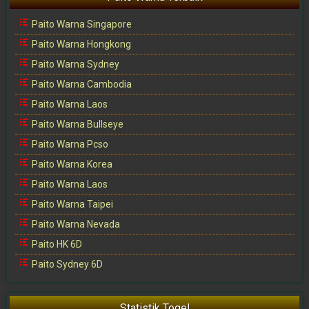
Paito Warna Singapore
Paito Warna Hongkong
Paito Warna Sydney
Paito Warna Cambodia
Paito Warna Laos
Paito Warna Bullseye
Paito Warna Pcso
Paito Warna Korea
Paito Warna Laos
Paito Warna Taipei
Paito Warna Nevada
Paito HK 6D
Paito Sydney 6D
Statistik Togel