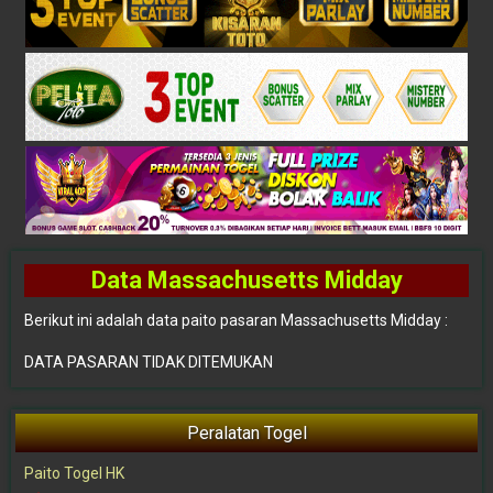
Data Massachusetts Midday
Berikut ini adalah data paito pasaran Massachusetts Midday :
DATA PASARAN TIDAK DITEMUKAN
Peralatan Togel
Paito Togel HK