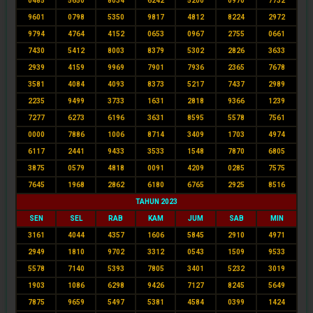
0485
5650
8034
6242
5200
0970
7732
9601
0798
5350
9817
4812
8224
2972
9794
4764
4152
0653
0967
2755
0661
7430
5412
8003
8379
5302
2826
3633
2939
4159
9969
7901
7936
2365
7678
3581
4084
4093
8373
5217
7437
2989
2235
9499
3733
1631
2818
9366
1239
7277
6273
6196
3631
8595
5578
7561
0000
7886
1006
8714
3409
1703
4974
6117
2441
9433
3533
1548
7870
6805
3875
0579
4818
0091
4209
0285
7575
7645
1968
2862
6180
6765
2925
8516
TAHUN 2023
SEN
SEL
RAB
KAM
JUM
SAB
MIN
3161
4044
4357
1606
5845
2910
4971
2949
1810
9702
3312
0543
1509
9533
5578
7140
5393
7805
3401
5232
3019
1903
1086
6298
9426
7127
8245
5649
7875
9659
5497
5381
4584
0399
1424