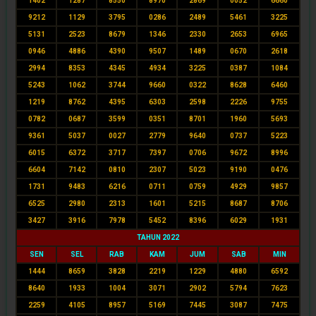
1402
1287
8550
8970
2869
0052
6660
9212
1129
3795
0286
2489
5461
3225
5131
2523
8679
1346
2330
2653
6965
0946
4886
4390
9507
1489
0670
2618
2994
8353
4345
4934
3225
0387
1084
5243
1062
3744
9660
0322
8628
6460
1219
8762
4395
6303
2598
2226
9755
0782
0687
3599
0351
8701
1960
5693
9361
5037
0027
2779
9640
0737
5223
6015
6372
3717
7397
0706
9672
8996
6604
7142
0810
2307
5023
9190
0476
1731
9483
6216
0711
0759
4929
9857
6525
2980
2313
1601
5215
8687
8706
3427
3916
7978
5452
8396
6029
1931
TAHUN 2022
SEN
SEL
RAB
KAM
JUM
SAB
MIN
1444
8659
3828
2219
1229
4880
6592
8640
1933
1004
3071
2902
5794
7623
2259
4105
8957
5169
7445
3087
7475