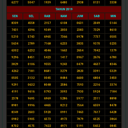
6277
5047
1939
6480
2938
0131
3338
TAHUN 2019
SEN
SEL
RAB
KAM
JUM
SAB
MIN
8309
4558
2157
6108
0631
2049
5144
7431
4396
9349
2050
2383
7329
8610
5210
5743
6965
7366
0978
7737
0505
5634
2789
7168
6233
3835
9370
0235
6302
6232
4046
1663
2654
7042
1379
9296
8451
5423
1417
0967
2676
6780
3829
0106
9555
9243
0479
4637
8346
4262
7181
8681
3279
2820
3391
5329
0505
3132
0045
8484
6600
6804
3450
9291
0632
8048
2586
7593
2216
3374
4191
9616
0793
3093
7930
5924
7184
2378
9695
6969
5286
5977
2311
8898
8981
9996
4465
8212
7564
6559
8478
8349
2603
5920
0991
7463
7617
6428
0982
5905
6573
4973
7879
6525
3864
8702
4575
7422
4971
5191
5652
0845