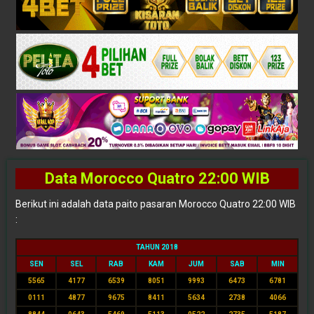
Data Morocco Quatro 22:00 WIB
Berikut ini adalah data paito pasaran Morocco Quatro 22:00 WIB
:
TAHUN 2018
SEN
SEL
RAB
KAM
JUM
SAB
MIN
5565
4177
6539
8051
9993
6473
6781
0111
4877
9675
8411
5634
2738
4066