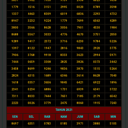
5831
5962
7930
9759
2938
6023
9038
1779
1516
3151
2995
0020
0789
3598
1337
4463
8309
6019
6836
2293
4732
8947
3232
9224
1779
7699
6563
4289
3800
3566
8628
3056
7901
4530
1984
8688
5567
3033
4776
4670
3751
2050
9289
9417
2372
3716
6230
9784
5226
1397
8122
1947
2816
9843
2920
3775
7906
3768
9918
8333
3623
2994
5971
7444
0659
3308
2825
3826
0373
3442
3458
8699
9246
9836
3870
1515
5264
2824
6315
1689
6346
3614
8628
7040
1618
0357
3656
9845
6421
6922
1896
2341
0234
6886
1731
6939
6341
3722
7311
8033
7444
7651
7185
2179
6542
2223
0026
3779
2475
8060
1915
7243
TAHUN 2021
SEN
SEL
RAB
KAM
JUM
SAB
MIN
8697
6351
0783
0185
3971
3880
5105