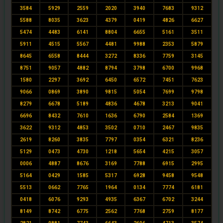
3584
5929
2559
2020
3940
7683
9312
5588
8035
3623
4379
0419
4826
6627
5474
4483
6141
8804
6655
5161
3511
5911
4515
5567
4481
9988
2353
5879
8645
6558
8444
3272
8336
7759
3145
8751
9057
4882
8794
3798
6700
9968
1580
2297
3692
6450
6572
7451
7623
9066
0869
3890
9815
5054
7699
9798
8279
6678
5189
4836
4678
3213
9041
6696
8432
7610
1636
6790
2584
1369
3622
9312
4853
3502
0710
2467
9835
2619
8260
3835
7797
0354
6321
8236
5129
0473
4730
1218
5654
4215
3057
0006
4887
8676
3169
7788
6915
2995
5164
0429
1585
5317
6928
9458
9548
5513
0662
7765
1964
0134
7774
6181
0418
6076
9293
4935
6367
6702
3244
8149
8742
6775
2562
7768
2759
8177