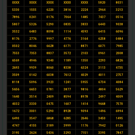
XXXX
XXXX
XXXX
XXXX
XXXX
5820
8031
5330
1555
6220
3816
2224
2964
3213
7896
0241
0176
7064
1485
7437
0516
5807
5326
5290
0835
3833
6443
9038
3532
6483
8098
1114
4593
6415
6096
8176
2776
9997
4776
3164
6258
0484
0502
8046
6628
6171
8871
6071
7985
7553
7353
8837
3572
2103
0961
2008
6569
4946
9340
1189
1350
2293
6826
2693
9939
8060
8338
6324
3113
4735
3509
0142
6038
7612
4029
4011
2757
8118
5096
3923
1241
5955
6734
4084
5656
6653
0781
3877
9816
4804
5629
1640
3514
2409
8594
8978
2497
4009
4032
3330
0475
1607
1414
9668
7570
1672
3001
5290
8928
9094
1496
6994
6490
3547
6868
6285
2646
3450
1495
4747
4155
3189
3999
1176
7942
0126
3195
2624
5436
3293
7151
3395
7847