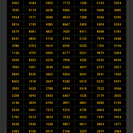
0453
4184
3953
7172
1220
5192
5354
7535
0114
6020
9606
9938
9608
2085
9364
1571
4586
4534
7208
3560
5395
0816
3743
4285
8667
3650
9434
0304
5079
8681
4821
7630
8411
8068
5181
8341
6830
9718
3794
5130
7979
5068
4788
0752
9619
0595
5025
1750
3196
1126
4793
0005
6177
5531
9873
0204
3096
8633
6276
7958
4225
5023
8936
7000
9291
2049
5463
4097
6737
3557
0830
8329
2653
9654
6541
2541
1963
8653
1918
2647
9240
5010
5321
5591
2905
3620
2788
6994
5618
7522
9966
3238
4093
5843
6467
1525
2179
2555
4146
2039
6796
2891
6861
XXXX
5190
5024
5601
7212
9216
6725
6602
8623
5763
5572
4554
7322
6562
1941
3954
0538
3943
1026
9857
0811
3854
1071
0282
8726
0019
5158
2239
2479
2484