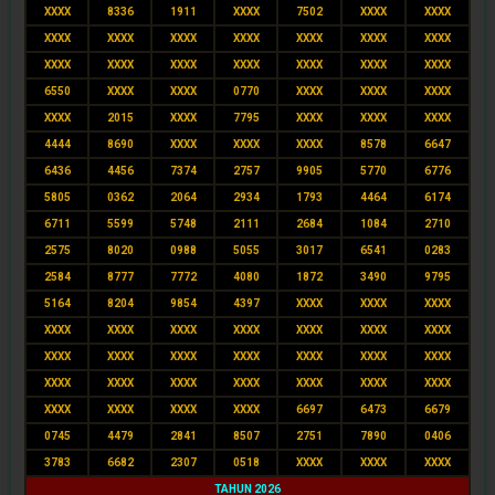
XXXX
8336
1911
XXXX
7502
XXXX
XXXX
XXXX
XXXX
XXXX
XXXX
XXXX
XXXX
XXXX
XXXX
XXXX
XXXX
XXXX
XXXX
XXXX
XXXX
6550
XXXX
XXXX
0770
XXXX
XXXX
XXXX
XXXX
2015
XXXX
7795
XXXX
XXXX
XXXX
4444
8690
XXXX
XXXX
XXXX
8578
6647
6436
4456
7374
2757
9905
5770
6776
5805
0362
2064
2934
1793
4464
6174
6711
5599
5748
2111
2684
1084
2710
2575
8020
0988
5055
3017
6541
0283
2584
8777
7772
4080
1872
3490
9795
5164
8204
9854
4397
XXXX
XXXX
XXXX
XXXX
XXXX
XXXX
XXXX
XXXX
XXXX
XXXX
XXXX
XXXX
XXXX
XXXX
XXXX
XXXX
XXXX
XXXX
XXXX
XXXX
XXXX
XXXX
XXXX
XXXX
XXXX
XXXX
XXXX
XXXX
6697
6473
6679
0745
4479
2841
8507
2751
7890
0406
3783
6682
2307
0518
XXXX
XXXX
XXXX
TAHUN 2026