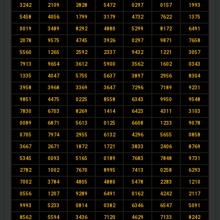
3242
2109
2828
5472
0297
0157
1993
5458
4056
1799
3179
4732
7622
1375
0019
3489
8292
4880
5299
8172
6491
2078
9575
4745
3926
0297
9871
7658
5560
1265
2592
2337
9432
1221
3057
7913
9654
3612
5900
3562
1602
0343
1335
4047
5755
5637
3897
2956
8304
3958
3968
3369
3647
7296
7189
9231
9851
4475
0225
8558
6343
9950
9548
7830
6703
8269
1414
6423
4311
3103
0089
6871
5613
0125
6608
1233
9078
0705
7974
2955
6132
4296
5655
0858
3667
2671
1872
1721
3833
2406
8769
5345
0093
5165
0189
7683
7848
9731
2782
1002
7670
8995
7413
0258
6293
7002
3784
4805
4880
5478
2283
1210
0556
1207
9289
6491
0162
4242
2117
9993
5233
0814
0382
6346
6547
5091
8562
5594
3436
7120
4629
7133
8242