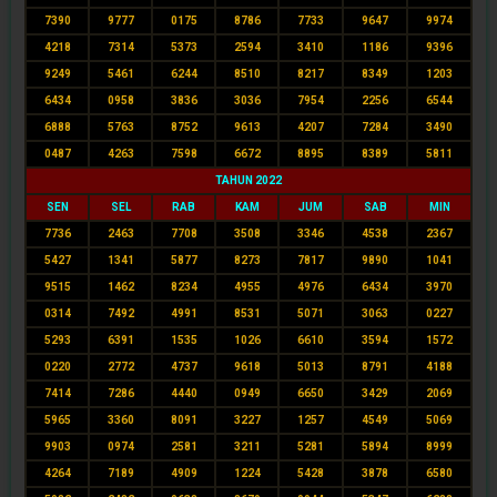
7390
9777
0175
8786
7733
9647
9974
4218
7314
5373
2594
3410
1186
9396
9249
5461
6244
8510
8217
8349
1203
6434
0958
3836
3036
7954
2256
6544
6888
5763
8752
9613
4207
7284
3490
0487
4263
7598
6672
8895
8389
5811
TAHUN 2022
SEN
SEL
RAB
KAM
JUM
SAB
MIN
7736
2463
7708
3508
3346
4538
2367
5427
1341
5877
8273
7817
9890
1041
9515
1462
8234
4955
4976
6434
3970
0314
7492
4991
8531
5071
3063
0227
5293
6391
1535
1026
6610
3594
1572
0220
2772
4737
9618
5013
8791
4188
7414
7286
4440
0949
6650
3429
2069
5965
3360
8091
3227
1257
4549
5069
9903
0974
2581
3211
5281
5894
8999
4264
7189
4909
1224
5428
3878
6580