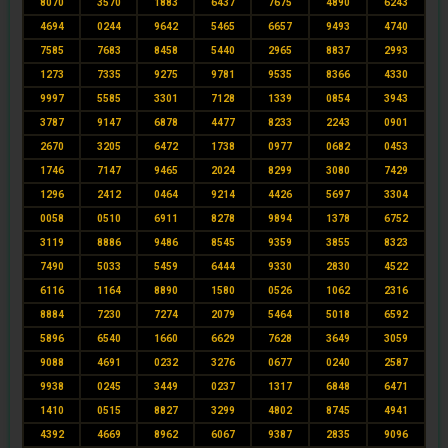
8070
3570
1883
6437
7675
4890
6243
4694
0244
9642
5465
6657
9493
4740
7585
7683
8458
5440
2965
8837
2993
1273
7335
9275
9781
9535
8366
4330
9997
5585
3301
7128
1339
0854
3943
3787
9147
6878
4477
8233
2243
0901
2670
3205
6472
1738
0977
0682
0453
1746
7147
9465
2024
8299
3080
7429
1296
2412
0464
9214
4426
5697
3304
0058
0510
6911
8278
9894
1378
6752
3119
8886
9486
8545
9359
3855
8323
7490
5033
5459
6444
9330
2830
4522
6116
1164
8890
1580
0526
1062
2316
8884
7230
7274
2079
5464
5018
6592
5896
6540
1660
6629
7628
3649
3059
9088
4691
0232
3276
0677
0240
2587
9938
0245
3449
0237
1317
6848
6471
1410
0515
8827
3299
4802
8745
4941
4392
4669
8962
6067
9387
2835
9096