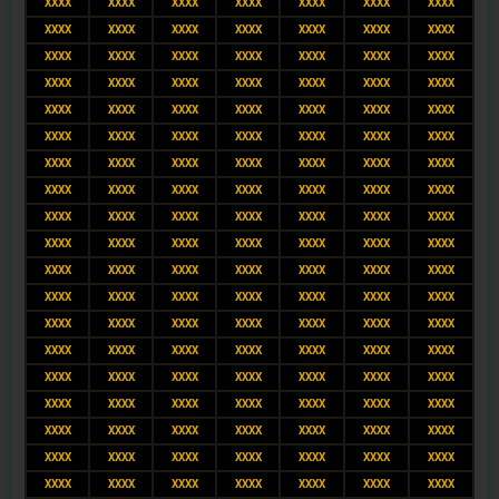
XXXX
XXXX
XXXX
XXXX
XXXX
XXXX
XXXX
XXXX
XXXX
XXXX
XXXX
XXXX
XXXX
XXXX
XXXX
XXXX
XXXX
XXXX
XXXX
XXXX
XXXX
XXXX
XXXX
XXXX
XXXX
XXXX
XXXX
XXXX
XXXX
XXXX
XXXX
XXXX
XXXX
XXXX
XXXX
XXXX
XXXX
XXXX
XXXX
XXXX
XXXX
XXXX
XXXX
XXXX
XXXX
XXXX
XXXX
XXXX
XXXX
XXXX
XXXX
XXXX
XXXX
XXXX
XXXX
XXXX
XXXX
XXXX
XXXX
XXXX
XXXX
XXXX
XXXX
XXXX
XXXX
XXXX
XXXX
XXXX
XXXX
XXXX
XXXX
XXXX
XXXX
XXXX
XXXX
XXXX
XXXX
XXXX
XXXX
XXXX
XXXX
XXXX
XXXX
XXXX
XXXX
XXXX
XXXX
XXXX
XXXX
XXXX
XXXX
XXXX
XXXX
XXXX
XXXX
XXXX
XXXX
XXXX
XXXX
XXXX
XXXX
XXXX
XXXX
XXXX
XXXX
XXXX
XXXX
XXXX
XXXX
XXXX
XXXX
XXXX
XXXX
XXXX
XXXX
XXXX
XXXX
XXXX
XXXX
XXXX
XXXX
XXXX
XXXX
XXXX
XXXX
XXXX
XXXX
XXXX
XXXX
XXXX
XXXX
XXXX
XXXX