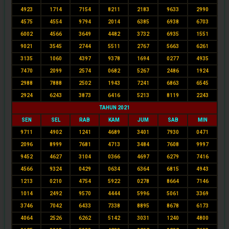
4923
1714
7154
8211
2183
9633
2990
4575
4554
9794
2014
6385
6938
6703
6002
4566
3649
4482
3732
6935
1551
9021
3545
2744
5511
2767
5663
6261
3135
1060
4397
9378
1694
0277
4935
7470
2099
2574
0682
5267
2486
1924
2988
7888
2502
1943
7241
6863
6545
2924
6243
3873
6416
5213
8119
2243
TAHUN 2021
SEN
SEL
RAB
KAM
JUM
SAB
MIN
9711
4902
1241
4689
3401
7930
0471
2096
8999
7681
4713
3484
7608
9997
9452
4627
3104
0366
4697
6279
7416
4566
9324
0429
0634
6364
6815
4943
1213
0210
4754
5922
0278
8664
7146
1014
2492
9570
4444
5996
5061
3369
3746
7042
6433
7338
8895
8678
6173
4064
2526
6262
5142
3031
1240
4800