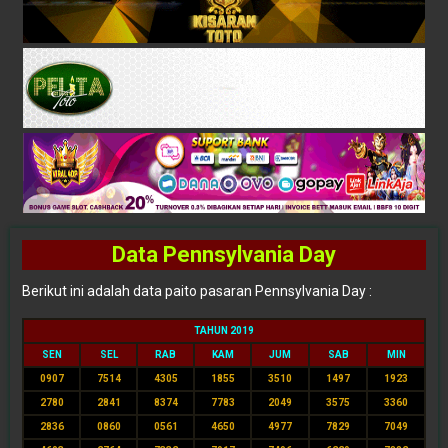
Data Pennsylvania Day
Berikut ini adalah data paito pasaran Pennsylvania Day :
TAHUN 2019
SEN
SEL
RAB
KAM
JUM
SAB
MIN
0907
7514
4305
1855
3510
1497
1923
2780
2841
8374
7783
2049
3575
3360
2836
0860
0561
4650
4977
7829
7049