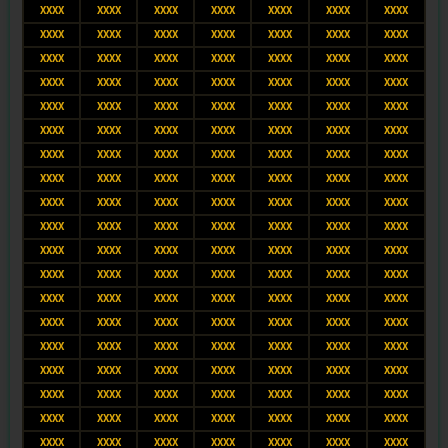
XXXX
XXXX
XXXX
XXXX
XXXX
XXXX
XXXX
XXXX
XXXX
XXXX
XXXX
XXXX
XXXX
XXXX
XXXX
XXXX
XXXX
XXXX
XXXX
XXXX
XXXX
XXXX
XXXX
XXXX
XXXX
XXXX
XXXX
XXXX
XXXX
XXXX
XXXX
XXXX
XXXX
XXXX
XXXX
XXXX
XXXX
XXXX
XXXX
XXXX
XXXX
XXXX
XXXX
XXXX
XXXX
XXXX
XXXX
XXXX
XXXX
XXXX
XXXX
XXXX
XXXX
XXXX
XXXX
XXXX
XXXX
XXXX
XXXX
XXXX
XXXX
XXXX
XXXX
XXXX
XXXX
XXXX
XXXX
XXXX
XXXX
XXXX
XXXX
XXXX
XXXX
XXXX
XXXX
XXXX
XXXX
XXXX
XXXX
XXXX
XXXX
XXXX
XXXX
XXXX
XXXX
XXXX
XXXX
XXXX
XXXX
XXXX
XXXX
XXXX
XXXX
XXXX
XXXX
XXXX
XXXX
XXXX
XXXX
XXXX
XXXX
XXXX
XXXX
XXXX
XXXX
XXXX
XXXX
XXXX
XXXX
XXXX
XXXX
XXXX
XXXX
XXXX
XXXX
XXXX
XXXX
XXXX
XXXX
XXXX
XXXX
XXXX
XXXX
XXXX
XXXX
XXXX
XXXX
XXXX
XXXX
XXXX
XXXX
XXXX
XXXX