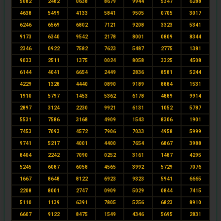
5082
2482
0638
8679
9944
5347
6288
4638
5499
4133
5841
9505
0705
3017
6246
6569
6802
7121
9208
3323
5341
9173
6340
9542
2178
8001
0809
8344
2346
0922
7582
7623
5487
2775
1381
9033
2511
1375
0024
8058
3325
4508
6144
4041
6654
2449
2836
8581
5244
4229
1328
4440
0890
9189
8884
1531
1910
5797
1453
5362
6178
4889
9914
2897
3124
2230
9921
6131
1052
5787
5531
7586
3168
4909
1543
8306
1901
7453
7093
4572
7906
7033
4958
5999
9741
5217
4001
4400
7654
6867
3988
8404
2242
7090
0252
3161
1487
4295
5245
6087
6058
4565
3992
5729
7076
1667
8648
8122
6923
9323
5941
6665
2208
8001
2747
0909
5029
0844
7415
5110
1139
6391
7805
5256
6823
8910
6607
9122
8475
1549
4346
5695
2831