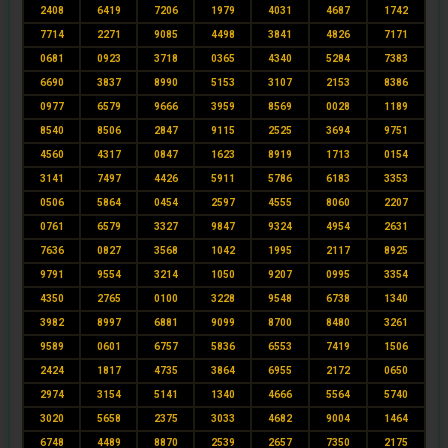
2408
6419
7206
1979
4031
4687
1742
7714
2271
9085
4498
3841
4826
7171
0681
0923
3718
0365
4340
5284
7383
6690
3837
8990
5153
3107
2153
8386
0977
6579
9666
3959
8569
0028
1189
8540
8506
2847
9115
2525
3694
9751
4560
4317
0847
1623
8919
1713
0154
3141
7497
4426
5911
5786
6183
3353
0506
5864
0454
2597
4555
8060
2207
0761
6579
3327
9847
9324
4954
2631
7636
0827
3568
1042
1995
2117
8925
9791
9554
3214
1050
9207
0995
3354
4350
2765
0100
3228
9548
6738
1340
3982
8997
6881
9099
8700
8480
3261
9589
0601
6757
5836
6553
7419
1506
2424
1817
4735
3864
6955
2172
0650
2974
3154
5141
1340
4666
5564
5740
3020
5658
2375
3033
4682
9004
1464
6748
4489
8870
2539
2657
7350
2175