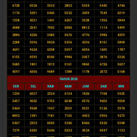
6728
0526
3532
2802
5304
5445
4746
1176
4291
0460
5522
2439
7549
6319
1338
4531
1441
6267
3028
1356
3844
4088
2541
7905
0086
8812
1114
9499
2886
4226
3483
0676
4776
3986
4359
2288
3596
0824
5356
4336
8161
5898
4691
9624
6358
5097
6056
1605
1787
0155
0593
8360
9986
3457
2876
5326
3683
1801
1813
0161
9860
6726
5637
4597
6006
9689
1388
1178
2072
5168
TAHUN 2020
SEN
SEL
RAB
KAM
JUM
SAB
MIN
1230
6537
2334
0134
1826
7108
5925
3457
4565
9753
6548
0576
9650
9058
5464
9568
1947
2559
0521
5126
3976
8892
1381
7181
7163
4402
5956
9273
5467
2352
6000
3246
8466
5026
5348
7279
6263
5646
5032
4524
0047
1132