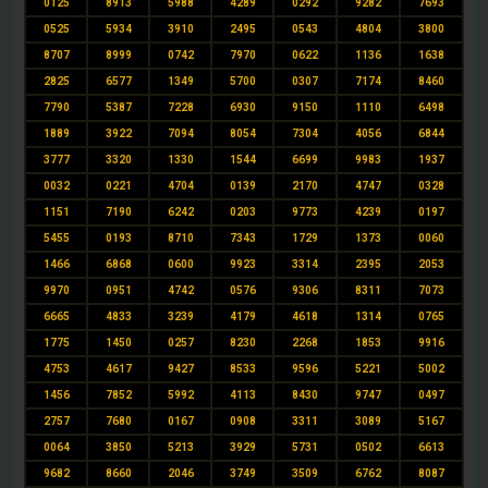
0125
8913
5988
4289
0292
9282
7693
0525
5934
3910
2495
0543
4804
3800
8707
8999
0742
7970
0622
1136
1638
2825
6577
1349
5700
0307
7174
8460
7790
5387
7228
6930
9150
1110
6498
1889
3922
7094
8054
7304
4056
6844
3777
3320
1330
1544
6699
9983
1937
0032
0221
4704
0139
2170
4747
0328
1151
7190
6242
0203
9773
4239
0197
5455
0193
8710
7343
1729
1373
0060
1466
6868
0600
9923
3314
2395
2053
9970
0951
4742
0576
9306
8311
7073
6665
4833
3239
4179
4618
1314
0765
1775
1450
0257
8230
2268
1853
9916
4753
4617
9427
8533
9596
5221
5002
1456
7852
5992
4113
8430
9747
0497
2757
7680
0167
0908
3311
3089
5167
0064
3850
5213
3929
5731
0502
6613
9682
8660
2046
3749
3509
6762
8087