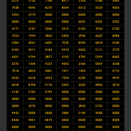
0213
3725
7760
8017
2156
5186
3495
7928
9090
8270
8049
0312
3324
9556
3292
2772
XXXX
XXXX
XXXX
XXXX
XXXX
XXXX
XXXX
XXXX
XXXX
6593
8235
3355
4171
2187
2365
3315
5182
2942
5723
7334
7994
3862
0430
2944
6623
6088
9269
4561
6455
7525
8990
6818
3940
6182
0511
0184
9974
9036
5111
2779
0631
9794
2857
4103
4700
5399
6663
3373
1449
9227
9692
2160
5839
4348
7316
6834
4461
7411
1430
6291
0710
6923
0618
0354
7294
6225
XXXX
9873
6018
8758
5176
5353
2243
0856
2574
3143
3703
0793
XXXX
XXXX
XXXX
XXXX
XXXX
XXXX
XXXX
XXXX
XXXX
XXXX
XXXX
XXXX
2370
XXXX
XXXX
2822
5133
XXXX
9942
XXXX
XXXX
2480
5149
XXXX
XXXX
8426
9051
0879
XXXX
XXXX
XXXX
XXXX
XXXX
XXXX
XXXX
XXXX
XXXX
XXXX
XXXX