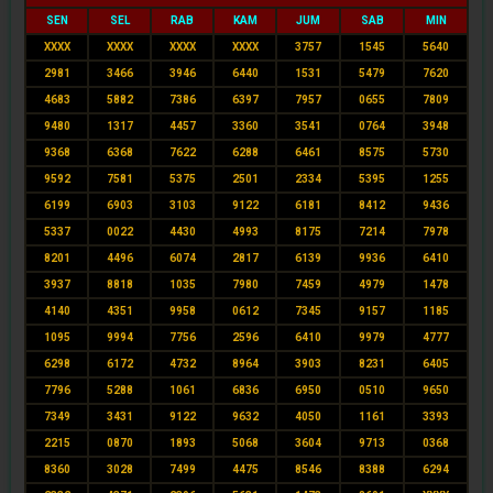
SEN
SEL
RAB
KAM
JUM
SAB
MIN
XXXX
XXXX
XXXX
XXXX
3757
1545
5640
2981
3466
3946
6440
1531
5479
7620
4683
5882
7386
6397
7957
0655
7809
9480
1317
4457
3360
3541
0764
3948
9368
6368
7622
6288
6461
8575
5730
9592
7581
5375
2501
2334
5395
1255
6199
6903
3103
9122
6181
8412
9436
5337
0022
4430
4993
8175
7214
7978
8201
4496
6074
2817
6139
9936
6410
3937
8818
1035
7980
7459
4979
1478
4140
4351
9958
0612
7345
9157
1185
1095
9994
7756
2596
6410
9979
4777
6298
6172
4732
8964
3903
8231
6405
7796
5288
1061
6836
6950
0510
9650
7349
3431
9122
9632
4050
1161
3393
2215
0870
1893
5068
3604
9713
0368
8360
3028
7499
4475
8546
8388
6294