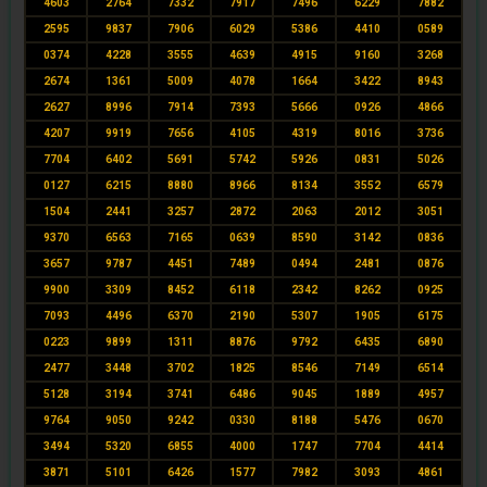
4603
2764
7332
7917
7496
6229
7882
2595
9837
7906
6029
5386
4410
0589
0374
4228
3555
4639
4915
9160
3268
2674
1361
5009
4078
1664
3422
8943
2627
8996
7914
7393
5666
0926
4866
4207
9919
7656
4105
4319
8016
3736
7704
6402
5691
5742
5926
0831
5026
0127
6215
8880
8966
8134
3552
6579
1504
2441
3257
2872
2063
2012
3051
9370
6563
7165
0639
8590
3142
0836
3657
9787
4451
7489
0494
2481
0876
9900
3309
8452
6118
2342
8262
0925
7093
4496
6370
2190
5307
1905
6175
0223
9899
1311
8876
9792
6435
6890
2477
3448
3702
1825
8546
7149
6514
5128
3194
3741
6486
9045
1889
4957
9764
9050
9242
0330
8188
5476
0670
3494
5320
6855
4000
1747
7704
4414
3871
5101
6426
1577
7982
3093
4861