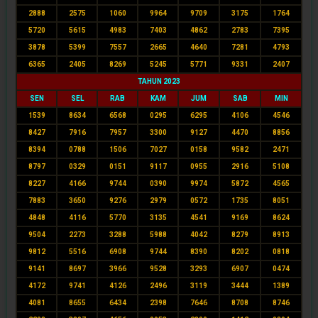
2888
2575
1060
9964
9709
3175
1764
5720
5615
4983
7403
4862
2783
7395
3878
5399
7557
2665
4640
7281
4793
6365
2405
8269
5245
5771
9331
2407
TAHUN 2023
SEN
SEL
RAB
KAM
JUM
SAB
MIN
1539
8634
6568
0295
6295
4106
4546
8427
7916
7957
3300
9127
4470
8856
8394
0788
1506
7027
0158
9582
2471
8797
0329
0151
9117
0955
2916
5108
8227
4166
9744
0390
9974
5872
4565
7883
3650
9276
2979
0572
1735
8051
4848
4116
5770
3135
4541
9169
8624
9504
2273
3288
5988
4042
8279
8913
9812
5516
6908
9744
8390
8202
0818
9141
8697
3966
9528
3293
6907
0474
4172
9741
4126
2496
3119
3444
1389
4081
8655
6434
2398
7646
8708
8746