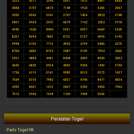
2332
4371
2396
5631
1473
8601
XXXX
XXXX
0747
6874
7148
1922
0265
2067
3505
0563
5341
3747
1454
2822
3748
5807
0934
2473
6079
7142
2252
9718
6945
1626
8406
5931
0057
5669
5420
8231
8394
7803
8721
5137
4090
5193
9998
5150
7713
4930
2199
0480
2375
8706
6653
8152
3487
3149
7092
2665
5351
4804
4481
8438
2659
8369
2452
2643
6823
0954
4003
9236
1430
9730
1726
6119
0161
9585
0015
0373
1637
7569
5310
7982
6357
4746
8471
4554
4293
8631
1413
3607
3290
9450
7962
7513
5996
7418
1769
7498
5545
Peralatan Togel
Paito Togel HK