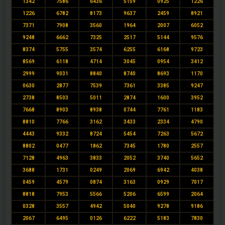
1342
7586
6436
5159
0925
1226
1226
6782
8173
9637
2459
8921
7371
7908
3560
1964
2007
6052
9248
6662
7325
2517
5144
9576
8374
5755
3574
6255
6168
9723
8569
6118
4714
3045
0954
3412
2999
9031
8840
8740
8693
1170
0630
2877
7539
7361
3385
9247
2738
8503
5011
2874
1600
3952
7668
8903
8938
0744
7761
1183
8810
7766
3162
3433
2334
4790
4443
9332
8724
5454
7263
5672
8802
0477
1862
7345
1780
2557
7128
4963
3833
2052
3740
5652
3688
1731
0249
2069
6942
4038
0459
4579
0874
3163
0929
7017
8818
7953
5566
5206
6599
2064
0328
3557
4942
5040
9278
9186
2067
6495
0126
6222
5183
7830