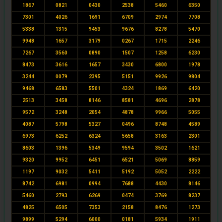
1867
0821
0430
2538
5460
6350
7301
4026
1691
6709
2974
7708
5338
1315
9453
9676
8278
5470
9948
1657
3179
0267
1715
2246
7267
3560
0890
1507
1258
6230
8473
3616
1657
3430
6800
1978
3244
0079
2395
5151
9926
9804
9468
6583
5501
4324
1869
6420
2513
3458
8146
8581
4696
2878
9572
3248
2054
4878
9966
5055
4087
5798
5327
0496
8748
4589
6973
6252
6324
5658
3163
2301
8603
1396
5349
9594
3502
1621
9320
9952
6451
6521
5069
8859
1197
9032
5411
5192
5052
2222
8742
6981
0994
7688
4430
8146
5460
2793
6269
0474
3769
8237
4825
6505
7353
2158
8476
1273
9899
5294
6000
0181
5934
1911