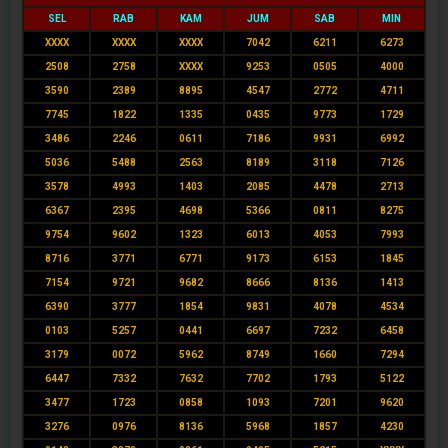
SEL
RAB
KAM
JUM
SAB
MIN
XXXX
XXXX
XXXX
7042
6211
6273
2508
2758
XXXX
9253
0505
4000
3590
2389
8895
4547
2772
4711
7745
1822
1335
0435
9773
1729
3486
2246
0611
7186
9931
6992
5036
5488
2563
8189
3118
7126
3578
4993
1403
2085
4478
2713
6367
2395
4698
5366
0811
8275
9754
9602
1323
6013
4053
7993
8716
3771
6771
9173
6153
1845
7154
9721
9682
8666
8136
1413
6390
3777
1854
9831
4078
4534
0103
5257
0441
6697
7232
6458
3179
0072
5962
8749
1660
7294
6447
7332
7632
7702
1793
5122
3477
1723
0858
1093
7201
9620
3276
0976
8136
5968
1857
4230