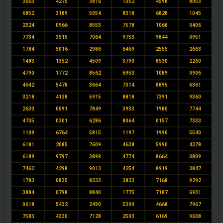
3663
4275
3816
1352
4598
8053
6852
3189
5054
8318
6828
1045
2324
0966
8553
7578
1068
0406
7734
3515
7064
9753
9844
0951
1784
5016
2986
6469
2555
2663
1483
1352
4509
3790
8530
2260
4790
1772
8562
6953
1089
0906
4642
5478
3664
7314
8895
6361
3218
4138
5915
8818
7391
9360
2630
0091
7849
3933
1980
7744
4735
0301
6286
8064
0157
7333
1109
6764
5815
1197
1990
5540
6181
2085
7609
4638
5990
4378
6189
9797
3899
4774
8664
0809
7462
4298
9013
4254
8919
3847
1783
0835
8333
3833
7168
9292
3884
0798
8840
1775
7187
6931
0618
5432
2490
5309
4668
7967
7583
4330
7128
2503
6169
9608