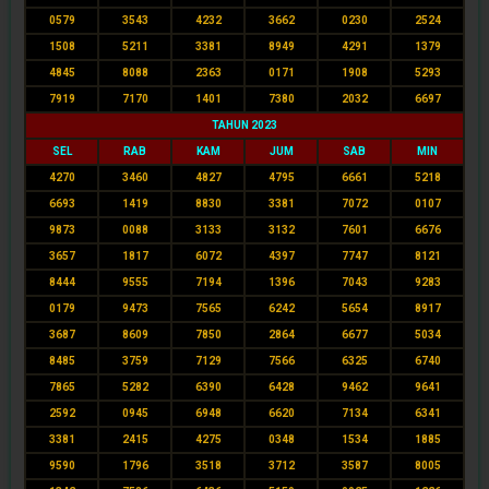
0579
3543
4232
3662
0230
2524
1508
5211
3381
8949
4291
1379
4845
8088
2363
0171
1908
5293
7919
7170
1401
7380
2032
6697
TAHUN 2023
SEL
RAB
KAM
JUM
SAB
MIN
4270
3460
4827
4795
6661
5218
6693
1419
8830
3381
7072
0107
9873
0088
3133
3132
7601
6676
3657
1817
6072
4397
7747
8121
8444
9555
7194
1396
7043
9283
0179
9473
7565
6242
5654
8917
3687
8609
7850
2864
6677
5034
8485
3759
7129
7566
6325
6740
7865
5282
6390
6428
9462
9641
2592
0945
6948
6620
7134
6341
3381
2415
4275
0348
1534
1885
9590
1796
3518
3712
3587
8005