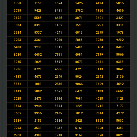
1550
7158
8674
2426
4194
5856
5038
9429
8481
2792
1926
4606
0172
5583
6646
3871
9421
3420
3334
8393
0162
7593
7257
3331
3314
8337
4241
6815
2575
1978
0243
3361
3240
2888
9288
9202
6430
9230
0011
5401
5464
0407
8010
6602
7151
6081
7199
5866
9085
2023
8397
8679
0441
0335
8706
0728
4666
4725
3113
3041
4983
4673
2540
8824
2542
2136
5581
1089
2536
9066
9429
4692
8149
2882
1621
6471
0133
6661
0285
2475
3156
7981
4015
1129
9843
9944
3544
1225
5712
7170
3662
3956
2105
7812
7344
4272
3319
2153
0516
2429
8124
5800
7793
3539
5037
5161
5028
4380
2760
4308
3748
3169
3020
0020