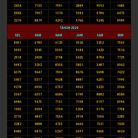
2434
7153
7991
2889
9592
1685
XXXX
7907
1376
9382
0786
6473
2274
8879
4292
9766
9246
8989
TAHUN 2024
SEL
RAB
KAM
JUM
SAB
MIN
8451
0783
6125
3526
3252
7503
3093
3945
5593
9184
1420
7516
2918
2438
2198
0425
8784
7729
0692
3202
8356
3801
3487
0062
6375
9647
7004
8676
5698
7422
3407
5317
9628
8881
6201
1990
9278
6930
6752
6962
5223
3366
3367
6337
6606
0749
8882
8586
6986
9475
7131
7158
0197
0996
1005
0004
1394
5258
0176
7758
2770
4847
7504
3918
1556
2285
2282
4888
4703
6642
7321
7420
8480
0873
5247
5097
9660
4024