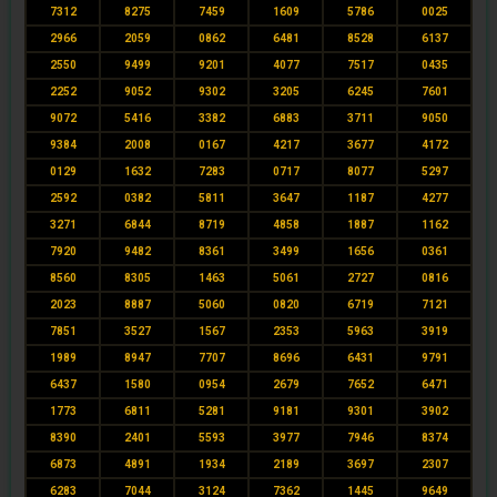
7312
8275
7459
1609
5786
0025
2966
2059
0862
6481
8528
6137
2550
9499
9201
4077
7517
0435
2252
9052
9302
3205
6245
7601
9072
5416
3382
6883
3711
9050
9384
2008
0167
4217
3677
4172
0129
1632
7283
0717
8077
5297
2592
0382
5811
3647
1187
4277
3271
6844
8719
4858
1887
1162
7920
9482
8361
3499
1656
0361
8560
8305
1463
5061
2727
0816
2023
8887
5060
0820
6719
7121
7851
3527
1567
2353
5963
3919
1989
8947
7707
8696
6431
9791
6437
1580
0954
2679
7652
6471
1773
6811
5281
9181
9301
3902
8390
2401
5593
3977
7946
8374
6873
4891
1934
2189
3697
2307
6283
7044
3124
7362
1445
9649