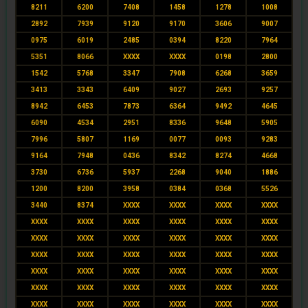
8211
6200
7408
1458
1278
1008
2892
7939
9120
9170
3606
9007
0975
6019
2485
0394
8220
7964
5351
8066
XXXX
XXXX
0198
2800
1542
5768
3347
7908
6268
3659
3413
3343
6409
9027
2693
9257
8942
6453
7873
6364
9492
4645
6090
4534
2951
8336
9648
5905
7996
5807
1169
0077
0093
9283
9164
7948
0436
8342
8274
4668
3730
6736
5937
2268
9040
1886
1200
8200
3958
0384
0368
5526
3440
8374
XXXX
XXXX
XXXX
XXXX
XXXX
XXXX
XXXX
XXXX
XXXX
XXXX
XXXX
XXXX
XXXX
XXXX
XXXX
XXXX
XXXX
XXXX
XXXX
XXXX
XXXX
XXXX
XXXX
XXXX
XXXX
XXXX
XXXX
XXXX
XXXX
XXXX
XXXX
XXXX
XXXX
XXXX
XXXX
XXXX
XXXX
XXXX
XXXX
XXXX