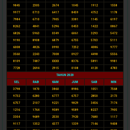
9845
2305
2674
1045
1912
1558
9977
0713
6417
8459
4752
1178
7984
6710
7905
3381
1145
6197
8262
4841
5296
0453
1422
0867
6826
5963
0349
6061
3293
5472
9190
8908
6879
6755
5703
5111
6008
4826
0990
7252
4086
9777
3560
2243
7008
0927
4498
5556
8109
7487
XXXX
8376
5891
9981
7728
2694
2915
0108
4120
4783
TAHUN 2020
SEL
RAB
KAM
JUM
SAB
MIN
3798
1870
3860
8986
1051
7568
9732
6280
6777
6757
2850
2173
6757
2107
9221
9829
3456
7174
1216
1764
9589
9589
8227
7905
3304
9689
2530
7920
7680
1117
9117
1352
4377
1339
7146
9408