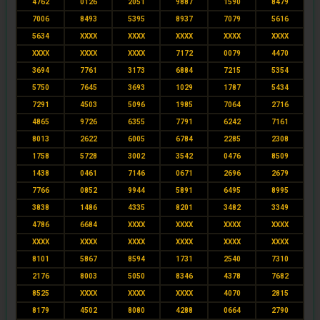
4762
0126
2051
9887
1590
8479
7006
8493
5395
8937
7079
5616
5634
XXXX
XXXX
XXXX
XXXX
XXXX
XXXX
XXXX
XXXX
7172
0079
4470
3694
7761
3173
6884
7215
5354
5750
7645
3693
1029
1787
5434
7291
4503
5096
1985
7064
2716
4865
9726
6355
7791
6242
7161
8013
2622
6005
6784
2285
2308
1758
5728
3002
3542
0476
8509
1438
0461
7146
0671
2696
2679
7766
0852
9944
5891
6495
8995
3838
1486
4335
8201
3482
3349
4786
6684
XXXX
XXXX
XXXX
XXXX
XXXX
XXXX
XXXX
XXXX
XXXX
XXXX
8101
5867
8594
1731
2540
7310
2176
8003
5050
8346
4378
7682
8525
XXXX
XXXX
XXXX
4070
2815
8179
4502
8080
4288
0664
2790