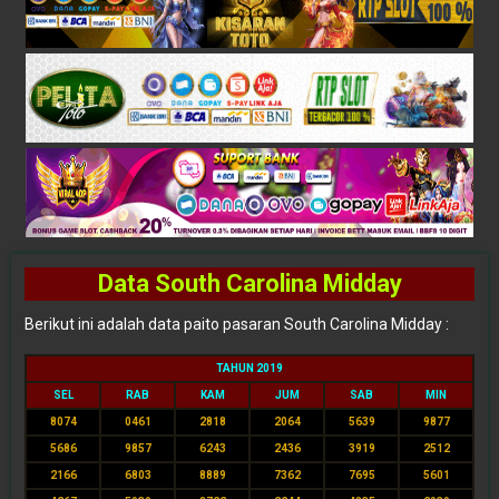
Data South Carolina Midday
Berikut ini adalah data paito pasaran South Carolina Midday :
TAHUN 2019
SEL
RAB
KAM
JUM
SAB
MIN
8074
0461
2818
2064
5639
9877
5686
9857
6243
2436
3919
2512
2166
6803
8889
7362
7695
5601