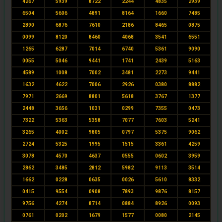
4267
5939
8722
2244
4835
2939
6504
5606
4891
8164
1660
7485
2890
6876
7610
2186
8465
0875
0099
8120
8460
4068
3541
6551
1265
6287
7014
6740
5361
9090
0055
5046
9441
1741
2439
5163
4589
1008
7002
3481
2273
9441
1632
4622
7006
2926
0380
8882
7971
2669
8801
5618
3767
1377
2448
3656
1031
0299
7355
0473
7322
5363
5358
7077
7603
5241
3265
4002
9805
0797
5375
9062
2724
5325
1995
1515
3361
4259
3078
4570
4637
0555
0602
3959
2862
3485
2812
5982
9113
3514
1662
0228
0635
0026
5610
8332
0415
9554
0908
7893
9876
8157
9756
4274
8714
0884
8926
0093
0761
0202
1679
1577
0080
2145