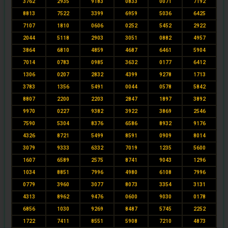
3762
2935
9183
0833
0071
7192
8813
7522
3399
6959
5036
6425
7107
1810
0606
0252
5452
2922
2044
5118
2903
3051
0882
4957
3864
6810
4859
4687
6461
5904
7014
0783
0985
3632
0177
6412
1306
0207
2832
4399
9278
1713
3783
1356
5491
0044
0578
5842
8807
2200
2203
2847
1897
3892
9970
0227
9382
3922
3869
2546
7590
5304
8376
6586
8932
9176
4326
8721
5499
8591
0909
8014
3079
9333
6332
7019
1235
5600
1607
6589
2575
8741
9043
1296
1034
8851
7996
4980
6108
7996
0779
3960
3077
8073
3354
3131
4313
8962
9476
0600
9030
0178
6856
1030
9269
8487
5745
2252
1722
7411
8551
5908
7210
4873