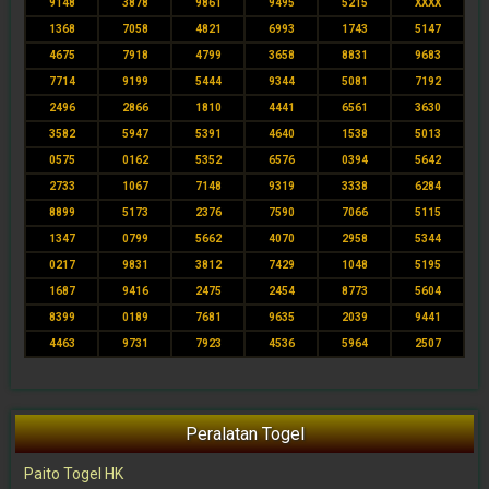
9148
3878
9861
9495
5215
XXXX
1368
7058
4821
6993
1743
5147
4675
7918
4799
3658
8831
9683
7714
9199
5444
9344
5081
7192
2496
2866
1810
4441
6561
3630
3582
5947
5391
4640
1538
5013
0575
0162
5352
6576
0394
5642
2733
1067
7148
9319
3338
6284
8899
5173
2376
7590
7066
5115
1347
0799
5662
4070
2958
5344
0217
9831
3812
7429
1048
5195
1687
9416
2475
2454
8773
5604
8399
0189
7681
9635
2039
9441
4463
9731
7923
4536
5964
2507
Peralatan Togel
Paito Togel HK