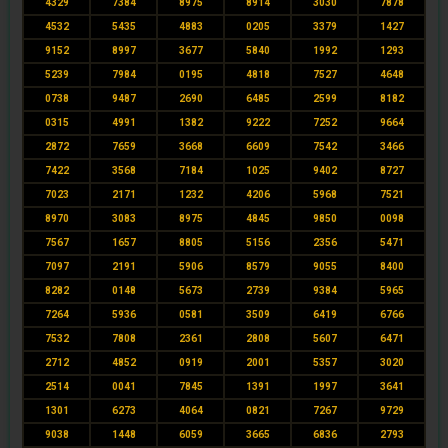
4329
7384
8975
8914
3030
7878
4532
5435
4883
0205
3379
1427
9152
8997
3677
5840
1992
1293
5239
7984
0195
4818
7527
4648
0738
9487
2690
6485
2599
8182
0315
4991
1382
9222
7252
9664
2872
7659
3668
6609
7542
3466
7422
3568
7184
1025
9402
8727
7023
2171
1232
4206
5968
7521
8970
3083
8975
4845
9850
0098
7567
1657
8805
5156
2356
5471
7097
2191
5906
8579
9055
8400
8282
0148
5673
2739
9384
5965
7264
5936
0581
3509
6419
6766
7532
7808
2361
2808
5607
6471
2712
4852
0919
2001
5357
3020
2514
0041
7845
1391
1997
3641
1301
6273
4064
0821
7267
9729
9038
1448
6059
3665
6836
2793