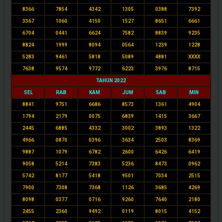
8366
7854
4342
1305
0388
7392
3367
1060
4150
1527
8651
6661
6704
0441
6624
7582
8839
9235
8824
1999
8094
0564
1239
1228
5283
9461
5818
5089
4881
XXXX
7638
9574
9772
6223
3976
8715
TAHUN 2022
SEL
RAB
KAM
JUM
SAB
MIN
8841
9751
6686
8573
1361
4904
1794
2179
0075
6839
1415
3667
2445
6885
4332
3002
3893
1322
4966
0870
0396
3634
2503
8369
9887
1079
6782
2600
6426
6419
9058
5214
7383
5236
8473
0962
5742
8177
5418
9501
7034
2515
7900
7308
7368
1126
3685
4269
8098
0377
0716
9260
7640
2180
2455
2360
9492
0119
8015
4152