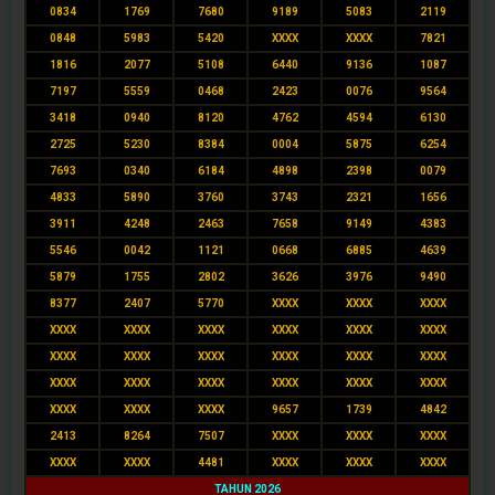
0834
1769
7680
9189
5083
2119
0848
5983
5420
XXXX
XXXX
7821
1816
2077
5108
6440
9136
1087
7197
5559
0468
2423
0076
9564
3418
0940
8120
4762
4594
6130
2725
5230
8384
0004
5875
6254
7693
0340
6184
4898
2398
0079
4833
5890
3760
3743
2321
1656
3911
4248
2463
7658
9149
4383
5546
0042
1121
0668
6885
4639
5879
1755
2802
3626
3976
9490
8377
2407
5770
XXXX
XXXX
XXXX
XXXX
XXXX
XXXX
XXXX
XXXX
XXXX
XXXX
XXXX
XXXX
XXXX
XXXX
XXXX
XXXX
XXXX
XXXX
XXXX
XXXX
XXXX
XXXX
XXXX
XXXX
9657
1739
4842
2413
8264
7507
XXXX
XXXX
XXXX
XXXX
XXXX
4481
XXXX
XXXX
XXXX
TAHUN 2026