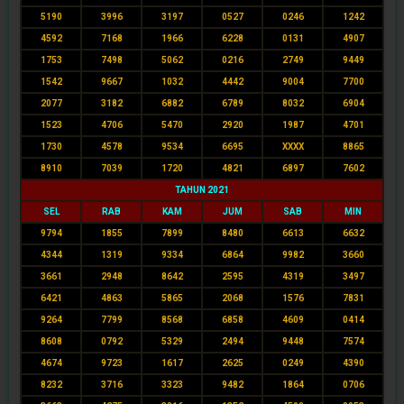
5190
3996
3197
0527
0246
1242
4592
7168
1966
6228
0131
4907
1753
7498
5062
0216
2749
9449
1542
9667
1032
4442
9004
7700
2077
3182
6882
6789
8032
6904
1523
4706
5470
2920
1987
4701
1730
4578
9534
6695
XXXX
8865
8910
7039
1720
4821
6897
7602
TAHUN 2021
SEL
RAB
KAM
JUM
SAB
MIN
9794
1855
7899
8480
6613
6632
4344
1319
9334
6864
9982
3660
3661
2948
8642
2595
4319
3497
6421
4863
5865
2068
1576
7831
9264
7799
8568
6858
4609
0414
8608
0792
5329
2494
9448
7574
4674
9723
1617
2625
0249
4390
8232
3716
3323
9482
1864
0706