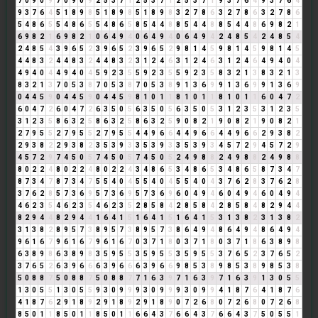
7
0
9
0
9
7
0
9
0
9
2
5
3
7
1
2
5
3
7
1
2
5
3
7
1
9
3
7
6
4
9
3
7
6
4
9
3
7
6
4
5
1
8
9
8
5
1
8
9
8
5
1
8
9
8
3
2
7
8
6
3
2
7
8
6
3
2
7
8
6
5
4
8
6
5
5
4
8
6
5
5
4
8
6
5
8
5
4
4
8
8
5
4
4
8
8
5
4
4
8
6
9
8
2
1
6
9
8
2
1
6
9
8
2
1
0
6
4
9
4
0
6
4
9
4
0
6
4
9
4
2
4
8
5
4
2
4
8
5
4
2
4
8
5
4
3
9
6
5
2
3
9
6
5
2
3
9
6
5
2
9
8
1
4
5
9
8
1
4
5
9
8
1
4
5
4
4
8
3
2
4
4
8
3
2
4
4
8
3
2
3
1
2
4
6
3
1
2
4
6
3
1
2
4
6
4
9
4
0
4
4
9
4
0
4
4
9
4
0
4
5
9
2
3
5
5
9
2
3
5
5
9
2
3
5
8
3
2
1
3
8
3
2
1
3
8
3
2
1
3
7
0
5
3
8
7
0
5
3
8
7
0
5
3
8
9
1
3
6
9
9
1
3
6
9
9
1
3
6
9
0
4
4
5
9
0
4
4
5
9
0
4
4
5
9
8
1
0
1
1
8
1
0
1
1
8
1
0
1
1
6
0
4
7
2
6
0
4
7
2
6
0
4
7
2
6
3
5
0
5
6
3
5
0
5
6
3
5
0
5
3
1
2
3
5
3
1
2
3
5
3
1
2
3
5
8
6
3
2
5
8
6
3
2
5
8
6
3
2
5
9
0
8
2
1
9
0
8
2
1
9
0
8
2
1
2
7
9
5
5
2
7
9
5
5
2
7
9
5
5
4
4
9
6
6
4
4
9
6
6
4
4
9
6
6
2
9
3
8
2
2
9
3
8
2
2
9
3
8
2
3
5
3
9
3
3
5
3
9
3
3
5
3
9
3
4
5
7
2
9
4
5
7
2
9
4
5
7
2
9
7
4
5
0
5
7
4
5
0
5
7
4
5
0
5
2
4
9
8
8
2
4
9
8
8
2
4
9
8
8
8
0
2
2
4
8
0
2
2
4
8
0
2
2
4
3
4
8
6
5
3
4
8
6
5
3
4
8
6
5
8
7
3
4
7
8
7
3
4
7
8
7
3
4
7
5
5
4
0
4
5
5
4
0
4
5
5
4
0
4
3
7
6
2
8
3
7
6
2
8
3
7
6
2
8
5
7
3
6
9
5
7
3
6
9
5
7
3
6
9
6
0
4
9
4
6
0
4
9
4
6
0
4
9
4
4
6
2
3
5
4
6
2
3
5
4
6
2
3
5
2
8
5
8
4
2
8
5
8
4
2
8
5
8
4
8
2
9
4
4
8
2
9
4
4
8
2
9
4
4
1
6
4
1
5
1
6
4
1
5
1
6
4
1
5
3
1
3
8
2
3
1
3
8
2
3
1
3
8
2
8
9
5
7
3
8
9
5
7
3
8
9
5
7
3
8
6
4
9
4
8
6
4
9
4
8
6
4
9
4
9
6
1
6
7
9
6
1
6
7
9
6
1
6
7
0
3
7
1
8
0
3
7
1
8
0
3
7
1
8
6
3
8
9
8
6
3
8
9
8
6
3
8
9
8
3
5
9
5
5
3
5
9
5
5
3
5
9
5
5
3
7
6
5
2
3
7
6
5
2
3
7
6
5
2
6
3
9
6
6
6
3
9
6
6
6
3
9
6
6
9
8
5
3
8
9
8
5
3
8
9
8
5
3
8
5
0
8
8
7
5
0
8
8
7
5
0
8
8
7
7
1
6
3
9
7
1
6
3
9
7
1
6
3
9
1
3
0
5
5
1
3
0
5
5
1
3
0
5
5
9
3
0
9
9
9
3
0
9
9
9
3
0
9
9
4
1
8
7
6
4
1
8
7
6
4
1
8
7
6
2
9
1
8
9
2
9
1
8
9
2
9
1
8
9
0
7
2
6
8
0
7
2
6
8
0
7
2
6
8
8
5
0
1
1
8
5
0
1
1
8
5
0
1
1
6
6
4
3
7
6
6
4
3
7
6
6
4
3
7
5
0
5
5
1