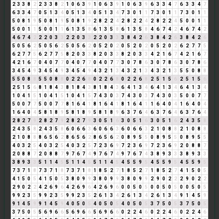
2
3
3
8
2
2
3
3
8
2
1
0
6
3
9
1
0
6
3
9
1
0
6
3
9
6
3
3
4
7
6
3
3
4
7
6
3
3
4
7
0
5
1
3
4
0
5
1
3
4
0
5
1
3
4
7
3
0
1
1
7
3
0
1
1
7
3
0
1
1
5
0
8
1
9
5
0
8
1
9
5
0
8
1
9
2
8
2
2
4
2
8
2
2
4
2
8
2
2
4
5
0
0
1
1
5
0
0
1
1
5
0
0
1
1
6
1
3
5
8
6
1
3
5
8
6
1
3
5
8
4
6
7
4
2
4
6
7
4
2
4
6
7
4
2
2
2
0
3
3
2
2
0
3
3
2
2
0
3
3
3
8
4
2
6
3
8
4
2
6
3
8
4
2
6
5
0
5
6
2
5
0
5
6
2
5
0
5
6
2
0
5
2
0
2
0
5
2
0
2
0
5
2
0
2
6
2
7
7
5
6
2
7
7
5
6
2
7
7
5
8
2
0
3
3
8
2
0
3
3
8
2
0
3
3
4
2
1
6
7
4
2
1
6
7
4
2
1
6
7
0
4
0
7
7
0
4
0
7
7
0
4
0
7
7
3
0
7
8
6
3
0
7
8
6
3
0
7
8
6
3
4
5
4
9
3
4
5
4
9
3
4
5
4
9
4
3
2
1
3
4
3
2
1
3
4
3
2
1
3
5
5
0
8
8
5
5
0
8
8
5
5
0
8
8
0
2
2
6
8
0
2
2
6
8
0
2
2
6
8
2
5
1
5
6
2
5
1
5
6
2
5
1
5
6
8
1
8
4
3
8
1
8
4
3
8
1
8
4
3
6
4
1
3
4
6
4
1
3
4
6
4
1
3
4
1
0
4
1
5
1
0
4
1
5
1
0
4
1
5
7
4
3
0
3
7
4
3
0
3
7
4
3
0
3
5
0
0
7
7
5
0
0
7
7
5
0
0
7
7
8
1
6
4
1
8
1
6
4
1
8
1
6
4
1
1
6
4
0
4
1
6
4
0
4
1
6
4
0
4
5
8
1
8
9
5
8
1
8
9
5
8
1
8
9
6
3
7
6
4
6
3
7
6
4
6
3
7
6
4
2
8
2
7
9
2
8
2
7
9
2
8
2
7
9
3
0
5
1
6
3
0
5
1
6
3
0
5
1
6
2
4
3
5
8
2
4
3
5
8
2
4
3
5
8
6
0
6
6
3
6
0
6
6
3
6
0
6
6
3
2
1
0
8
8
2
1
0
8
8
2
1
0
8
8
8
6
5
6
2
8
6
5
6
2
8
6
5
6
2
0
8
9
5
5
0
8
9
5
5
0
8
9
5
5
4
0
3
2
5
4
0
3
2
5
4
0
3
2
5
7
2
3
6
9
7
2
3
6
9
7
2
3
6
9
2
0
8
8
7
2
0
8
8
7
2
0
8
8
7
9
7
6
7
4
9
7
6
7
4
9
7
6
7
4
3
8
9
3
3
3
8
9
3
3
3
8
9
3
3
5
1
1
4
5
5
1
1
4
5
5
1
1
4
5
4
5
5
9
5
4
5
5
9
5
4
5
5
9
5
7
3
7
1
8
7
3
7
1
8
7
3
7
1
8
1
8
5
2
7
1
8
5
2
7
1
8
5
2
7
4
1
5
0
5
4
1
5
0
5
4
1
5
0
5
3
8
0
9
9
3
8
0
9
9
3
8
0
9
9
2
9
0
2
2
2
9
0
2
2
2
9
0
2
2
4
2
6
9
6
4
2
6
9
6
4
2
6
9
6
0
0
5
0
5
0
0
5
0
5
0
0
5
0
5
9
9
2
3
5
9
9
2
3
5
9
9
2
3
5
2
6
1
3
4
2
6
1
3
4
2
6
1
3
4
9
1
4
5
9
9
1
4
5
9
9
1
4
5
9
4
0
5
0
5
4
0
5
0
5
4
0
5
0
5
3
7
5
0
5
3
7
5
0
5
3
7
5
0
5
5
6
9
6
6
5
6
9
6
6
5
6
9
6
6
0
2
2
4
6
0
2
2
4
6
0
2
2
4
6