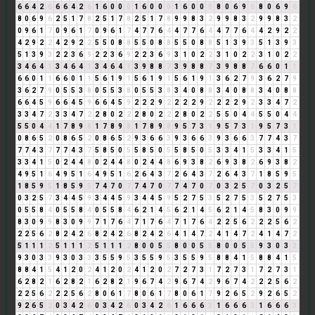
6
6
4
2
6
6
6
4
2
6
1
6
0
0
0
1
6
0
0
0
1
6
0
0
0
8
0
6
9
6
8
0
6
9
6
8
0
6
9
6
2
5
1
7
8
2
5
1
7
8
2
5
1
7
8
9
9
8
3
2
9
9
8
3
2
9
9
8
3
2
0
9
6
1
7
0
9
6
1
7
0
9
6
1
7
4
7
7
6
4
4
7
7
6
4
4
7
7
6
4
4
2
9
2
2
4
2
9
2
2
4
2
9
2
2
5
5
0
8
8
5
5
0
8
8
5
5
0
8
8
5
1
3
9
3
5
1
3
9
3
5
1
3
9
3
2
2
3
6
9
2
2
3
6
9
2
2
3
6
9
3
1
0
2
2
3
1
0
2
2
3
1
0
2
2
3
4
6
4
1
3
4
6
4
1
3
4
6
4
1
3
9
8
8
7
3
9
8
8
7
3
9
8
8
7
6
6
0
1
1
6
6
0
1
1
6
6
0
1
1
5
6
1
9
1
5
6
1
9
1
5
6
1
9
1
3
6
2
7
9
3
6
2
7
9
3
6
2
7
9
0
5
5
3
8
0
5
5
3
8
0
5
5
3
8
3
4
0
8
8
3
4
0
8
8
3
4
0
8
8
6
6
4
5
9
6
6
4
5
9
6
6
4
5
9
2
2
2
9
2
2
2
2
9
2
2
2
2
9
2
3
3
4
7
2
3
3
4
7
2
3
3
4
7
2
2
8
0
2
2
2
8
0
2
2
2
8
0
2
2
5
5
0
4
4
5
5
0
4
4
5
5
0
4
4
1
7
8
9
8
1
7
8
9
8
1
7
8
9
8
9
5
7
3
1
9
5
7
3
1
9
5
7
3
1
0
8
6
5
2
0
8
6
5
2
0
8
6
5
2
9
3
6
6
3
9
3
6
6
3
9
3
6
6
3
7
7
4
3
7
7
7
4
3
7
7
7
4
3
7
5
8
5
0
5
5
8
5
0
5
5
8
5
0
5
3
3
4
1
5
3
3
4
1
5
3
3
4
1
5
0
2
4
4
8
0
2
4
4
8
0
2
4
4
8
6
9
3
8
2
6
9
3
8
2
6
9
3
8
2
4
9
5
1
6
4
9
5
1
6
4
9
5
1
6
2
6
4
3
7
2
6
4
3
7
2
6
4
3
7
1
8
5
9
5
1
8
5
9
5
1
8
5
9
5
7
4
7
0
7
7
4
7
0
7
7
4
7
0
7
0
3
2
5
7
0
3
2
5
7
0
3
2
5
7
3
4
4
5
9
3
4
4
5
9
3
4
4
5
9
5
2
7
5
3
5
2
7
5
3
5
2
7
5
3
0
5
5
8
4
0
5
5
8
4
0
5
5
8
4
6
2
1
4
5
6
2
1
4
5
6
2
1
4
5
8
3
0
9
9
8
3
0
9
9
8
3
0
9
9
7
1
7
6
4
7
1
7
6
4
7
1
7
6
4
2
2
5
6
2
2
2
5
6
2
2
2
5
6
2
8
2
4
2
6
8
2
4
2
6
8
2
4
2
6
4
1
4
7
2
4
1
4
7
2
4
1
4
7
2
5
1
1
1
2
5
1
1
1
2
5
1
1
1
2
8
0
0
5
5
8
0
0
5
5
8
0
0
5
5
9
3
0
3
3
9
3
0
3
3
9
3
0
3
3
3
5
5
9
5
3
5
5
9
5
3
5
5
9
5
8
8
4
1
5
8
8
4
1
5
8
8
4
1
5
4
1
2
0
2
4
1
2
0
2
4
1
2
0
2
7
2
7
3
1
7
2
7
3
1
7
2
7
3
1
6
2
8
2
1
6
2
8
2
1
6
2
8
2
1
9
6
7
4
2
9
6
7
4
2
9
6
7
4
2
2
2
5
6
2
2
2
5
6
2
2
2
5
6
2
8
0
6
1
7
8
0
6
1
7
8
0
6
1
7
9
2
6
5
2
9
2
6
5
2
9
2
6
5
2
0
3
4
2
6
0
3
4
2
6
0
3
4
2
6
1
6
6
6
3
1
6
6
6
3
1
6
6
6
3