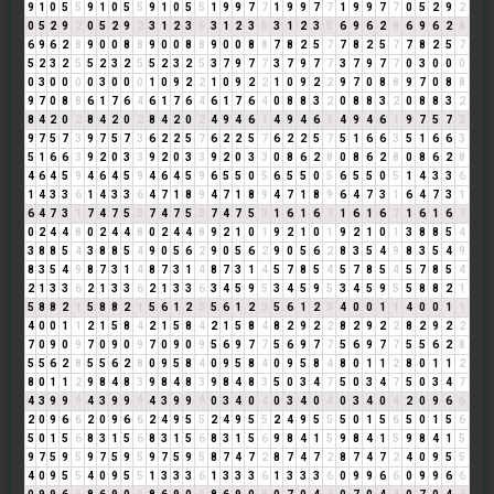
9
1
0
5
5
9
1
0
5
5
9
1
0
5
5
1
9
9
7
7
1
9
9
7
7
1
9
9
7
7
0
5
2
9
2
0
5
2
9
2
0
5
2
9
2
3
1
2
3
5
3
1
2
3
5
3
1
2
3
5
6
9
6
2
8
6
9
6
2
8
6
9
6
2
8
9
0
0
8
8
9
0
0
8
8
9
0
0
8
8
7
8
2
5
7
7
8
2
5
7
7
8
2
5
7
5
2
3
2
5
5
2
3
2
5
5
2
3
2
5
3
7
9
7
7
3
7
9
7
7
3
7
9
7
7
0
3
0
0
0
0
3
0
0
0
0
3
0
0
0
1
0
9
2
2
1
0
9
2
2
1
0
9
2
2
9
7
0
8
8
9
7
0
8
8
9
7
0
8
8
6
1
7
6
4
6
1
7
6
4
6
1
7
6
4
0
8
8
3
2
0
8
8
3
2
0
8
8
3
2
8
4
2
0
2
8
4
2
0
2
8
4
2
0
2
4
9
4
6
1
4
9
4
6
1
4
9
4
6
1
9
7
5
7
3
9
7
5
7
3
9
7
5
7
3
6
2
2
5
7
6
2
2
5
7
6
2
2
5
7
5
1
6
6
3
5
1
6
6
3
5
1
6
6
3
9
2
0
3
3
9
2
0
3
3
9
2
0
3
3
0
8
6
2
8
0
8
6
2
8
0
8
6
2
8
4
6
4
5
9
4
6
4
5
9
4
6
4
5
9
6
5
5
0
5
6
5
5
0
5
6
5
5
0
5
1
4
3
3
6
1
4
3
3
6
1
4
3
3
6
4
7
1
8
9
4
7
1
8
9
4
7
1
8
9
6
4
7
3
1
6
4
7
3
1
6
4
7
3
1
7
4
7
5
3
7
4
7
5
3
7
4
7
5
3
1
6
1
6
7
1
6
1
6
7
1
6
1
6
7
0
2
4
4
8
0
2
4
4
8
0
2
4
4
8
9
2
1
0
1
9
2
1
0
1
9
2
1
0
1
3
8
8
5
4
3
8
8
5
4
3
8
8
5
4
9
0
5
6
2
9
0
5
6
2
9
0
5
6
2
8
3
5
4
9
8
3
5
4
9
8
3
5
4
9
8
7
3
1
4
8
7
3
1
4
8
7
3
1
4
5
7
8
5
4
5
7
8
5
4
5
7
8
5
4
2
1
3
3
6
2
1
3
3
6
2
1
3
3
6
3
4
5
9
5
3
4
5
9
5
3
4
5
9
5
5
8
8
2
1
5
8
8
2
1
5
8
8
2
1
5
6
1
2
3
5
6
1
2
3
5
6
1
2
3
4
0
0
1
1
4
0
0
1
1
4
0
0
1
1
2
1
5
8
4
2
1
5
8
4
2
1
5
8
4
8
2
9
2
2
8
2
9
2
2
8
2
9
2
2
7
0
9
0
9
7
0
9
0
9
7
0
9
0
9
5
6
9
7
7
5
6
9
7
7
5
6
9
7
7
5
5
6
2
8
5
5
6
2
8
5
5
6
2
8
0
9
5
8
4
0
9
5
8
4
0
9
5
8
4
8
0
1
1
2
8
0
1
1
2
8
0
1
1
2
9
8
4
8
3
9
8
4
8
3
9
8
4
8
3
5
0
3
4
7
5
0
3
4
7
5
0
3
4
7
4
3
9
9
9
4
3
9
9
9
4
3
9
9
9
0
3
4
0
4
0
3
4
0
4
0
3
4
0
4
2
0
9
6
6
2
0
9
6
6
2
0
9
6
6
2
4
9
5
5
2
4
9
5
5
2
4
9
5
5
5
0
1
5
6
5
0
1
5
6
5
0
1
5
6
8
3
1
5
6
8
3
1
5
6
8
3
1
5
6
9
8
4
1
5
9
8
4
1
5
9
8
4
1
5
9
7
5
9
5
9
7
5
9
5
9
7
5
9
5
8
7
4
7
2
8
7
4
7
2
8
7
4
7
2
4
0
9
5
5
4
0
9
5
5
4
0
9
5
5
1
3
3
3
6
1
3
3
3
6
1
3
3
3
6
0
9
9
6
6
0
9
9
6
6