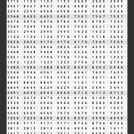
9
7
1
5
6
1
1
3
2
5
1
1
3
2
5
1
1
3
2
5
2
6
0
0
0
2
6
0
0
0
2
6
0
0
0
8
9
5
7
3
8
9
5
7
3
8
9
5
7
3
4
0
8
2
1
4
0
8
2
1
4
0
8
2
1
2
3
9
9
9
2
3
9
9
9
2
3
9
9
9
6
9
5
8
4
6
9
5
8
4
6
9
5
8
4
3
3
6
8
5
3
3
6
8
5
3
3
6
8
5
0
4
0
3
3
0
4
0
3
3
0
4
0
3
3
7
3
0
7
7
7
3
0
7
7
7
3
0
7
7
6
4
7
6
4
6
4
7
6
4
6
4
7
6
4
8
7
8
0
8
8
7
8
0
8
8
7
8
0
8
7
2
4
9
4
7
2
4
9
4
7
2
4
9
4
7
3
0
5
5
7
3
0
5
5
7
3
0
5
5
4
5
3
1
4
4
5
3
1
4
4
5
3
1
4
2
9
9
5
5
2
9
9
5
5
2
9
9
5
5
1
0
2
2
4
1
0
2
2
4
1
0
2
2
4
1
1
2
4
6
1
1
2
4
6
1
1
2
4
6
9
7
1
8
9
9
7
1
8
9
9
7
1
8
9
2
6
3
6
9
2
6
3
6
9
2
6
3
6
9
4
1
7
6
4
4
1
7
6
4
4
1
7
6
4
7
3
6
9
6
7
3
6
9
6
7
3
6
9
6
2
8
3
6
9
2
8
3
6
9
2
8
3
6
9
4
5
9
9
9
4
5
9
9
9
4
5
9
9
9
9
4
6
8
5
9
4
6
8
5
9
4
6
8
5
4
3
2
6
8
4
3
2
6
8
4
3
2
6
8
5
0
5
1
6
5
0
5
1
6
5
0
5
1
6
7
7
9
6
6
7
7
9
6
6
7
7
9
6
6
1
0
3
2
5
1
0
3
2
5
1
0
3
2
5
1
2
2
3
5
1
2
2
3
5
1
2
2
3
5
2
7
3
6
9
2
7
3
6
9
2
7
3
6
9
1
4
8
6
5
1
4
8
6
5
1
4
8
6
5
8
2
0
2
2
8
2
0
2
2
8
2
0
2
2
5
9
4
6
1
5
9
4
6
1
5
9
4
6
1
6
9
6
1
7
6
9
6
1
7
6
9
6
1
7
7
6
0
9
9
7
6
0
9
9
7
6
0
9
9
1
7
5
4
9
1
7
5
4
9
1
7
5
4
9
4
0
7
1
8
4
0
7
1
8
4
0
7
1
8
8
8
4
5
9
8
8
4
5
9
8
8
4
5
9
1
1
6
1
7
1
1
6
1
7
1
1
6
1
7
6
8
4
9
4
6
8
4
9
4
6
8
4
9
4
6
2
2
9
2
6
2
2
9
2
6
2
2
9
2
3
4
9
1
1
3
4
9
1
1
3
4
9
1
1
6
0
4
4
8
6
0
4
4
8
6
0
4
4
8
6
7
1
2
3
6
7
1
2
3
6
7
1
2
3
2
4
7
4
2
2
4
7
4
2
2
4
7
4
2
4
1
6
0
6
4
1
6
0
6
4
1
6
0
6
9
9
2
0
2
9
9
2
0
2
9
9
2
0
2
0
9
4
6
1
0
9
4
6
1
0
9
4
6
1
8
2
8
0
8
8
2
8
0
8
8
2
8
0
8
2
3
8
1
9
2
3
8
1
9
2
3
8
1
9
1
0
0
7
7
1
0
0
7
7
1
0
0
7
7
6
5
6
5
2
6
5
6
5
2
6
5
6
5
2
7
0
7
0
7
7
0
7
0
7
7
0
7
0
7
7
2
3
0
3
7
2
3
0
3
7
2
3
0
3
8
2
9
3
3
8
2
9
3
3
8
2
9
3
3
4
9
9
8
8
4
9
9
8
8
4
9
9
8
8
9
1
7
1
8
9
1
7
1
8
9
1
7
1
8
8
7
3
6
9
8
7
3
6
9
8
7
3
6
9
2
8
1
3
4
2
8
1
3
4
2
8
1
3
4
4
0
3
6
9
4
0
3
6
9
4
0
3
6
9
1
6
1
7
8
1
6
1
7
8
1
6
1
7
8
2
0
1
1
2
2
0
1
1
2
2
0
1
1
2
8
0
9
0
9
8
0
9
0
9