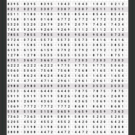
8
3
9
5
5
8
3
9
5
5
8
3
9
5
5
1
0
4
3
7
1
0
4
3
7
1
0
4
3
7
0
2
1
2
3
0
2
1
2
3
0
2
1
2
3
3
3
0
7
7
3
3
0
7
7
3
3
0
7
7
0
5
1
1
2
0
5
1
1
2
0
5
1
1
2
9
1
8
0
8
9
1
8
0
8
9
1
8
0
8
8
5
4
4
8
8
5
4
4
8
8
5
4
4
8
0
1
6
8
5
0
1
6
8
5
0
1
6
8
5
6
7
7
2
9
6
7
7
2
9
6
7
7
2
9
5
3
2
0
2
5
3
2
0
2
5
3
2
0
2
2
0
7
9
7
2
0
7
9
7
2
0
7
9
7
7
4
3
4
7
7
4
3
4
7
7
4
3
4
7
9
2
6
9
6
9
2
6
9
6
9
2
6
9
6
5
1
1
2
3
5
1
1
2
3
5
1
1
2
3
7
8
5
5
1
7
8
5
5
1
7
8
5
5
1
9
5
4
0
4
9
5
4
0
4
9
5
4
0
4
0
7
2
4
6
0
7
2
4
6
0
7
2
4
6
5
5
7
3
1
5
5
7
3
1
5
5
7
3
1
9
4
1
6
7
9
4
1
6
7
9
4
1
6
7
1
5
8
5
4
1
5
8
5
4
1
5
8
5
4
3
8
5
3
8
3
8
5
3
8
3
8
5
3
8
6
1
5
9
5
6
1
5
9
5
6
1
5
9
5
0
7
9
2
2
0
7
9
2
2
0
7
9
2
2
1
2
7
8
6
1
2
7
8
6
1
2
7
8
6
5
5
3
5
8
5
5
3
5
8
5
5
3
5
8
8
7
5
1
6
8
7
5
1
6
8
7
5
1
6
3
6
6
7
4
3
6
6
7
4
3
6
6
7
4
7
3
0
3
3
7
3
0
3
3
7
3
0
3
3
6
2
2
2
4
6
2
2
2
4
6
2
2
2
4
9
7
7
5
3
9
7
7
5
3
9
7
7
5
3
5
0
6
0
6
5
0
6
0
6
5
0
6
0
6
7
5
6
8
5
7
5
6
8
5
7
5
6
8
5
9
1
6
5
2
9
1
6
5
2
9
1
6
5
2
8
6
2
4
6
8
6
2
4
6
8
6
2
4
6
1
6
5
4
9
1
6
5
4
9
1
6
5
4
9
4
7
1
4
5
4
7
1
4
5
4
7
1
4
5
2
9
6
1
7
2
9
6
1
7
2
9
6
1
7
2
9
8
0
8
2
9
8
0
8
2
9
8
0
8
0
3
0
9
9
0
3
0
9
9
0
3
0
9
9
3
5
3
3
6
3
5
3
3
6
3
5
3
3
6
6
4
4
0
4
6
4
4
0
4
6
4
4
0
4
7
8
7
5
3
7
8
7
5
3
7
8
7
5
3
5
9
1
9
1
5
9
1
9
1
5
9
1
9
1
5
8
2
6
8
5
8
2
6
8
5
8
2
6
8
2
6
8
9
8
2
6
8
9
8
2
6
8
9
8
4
3
6
5
2
4
3
6
5
2
4
3
6
5
2
1
0
6
9
6
1
0
6
9
6
1
0
6
9
6
7
7
7
2
9
7
7
7
2
9
7
7
7
2
9
8
6
8
1
9
8
6
8
1
9
8
6
8
1
9
5
1
5
8
4
5
1
5
8
4
5
1
5
8
4
0
6
5
9
5
0
6
5
9
5
0
6
5
9
5
7
3
6
3
9
7
3
6
3
9
7
3
6
3
9
5
8
0
9
9
5
8
0
9
9
5
8
0
9
9
5
2
0
5
5
5
2
0
5
5
5
2
0
5
5
4
5
5
2
7
4
5
5
2
7
4
5
5
2
7
6
4
2
0
2
6
4
2
0
2
6
4
2
0
2
3
1
9
8
8
3
1
9
8
8
3
1
9
8
8
5
0
0
1
1
5
0
0
1
1
5
0
0
1
1
3
8
0
8
8
3
8
0
8
8
3
8
0
8
8
4
4
7
2
9
4
4
7
2
9
4
4
7
2
9
6
3
6
4
1
6
3
6
4
1