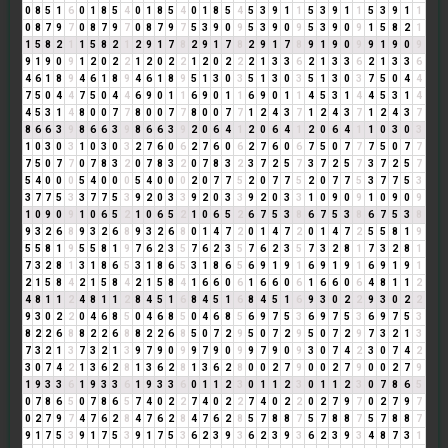
0
8
5
1
6
0
1
8
5
4
0
1
8
5
4
0
1
8
5
4
5
3
9
1
1
5
3
9
1
1
5
3
9
1
1
0
8
7
9
7
0
8
7
9
7
0
8
7
9
7
5
3
9
0
9
5
3
9
0
9
5
3
9
0
9
1
5
8
2
1
1
5
8
2
1
1
5
8
2
1
2
9
1
7
8
2
9
1
7
8
2
9
1
7
8
9
1
9
0
9
9
1
9
0
9
9
1
9
0
9
1
2
0
2
2
1
2
0
2
2
1
2
0
2
2
2
1
3
3
6
2
1
3
3
6
2
1
3
3
6
4
6
1
8
9
4
6
1
8
9
4
6
1
8
9
5
1
3
0
3
5
1
3
0
3
5
1
3
0
3
7
5
0
4
4
7
5
0
4
4
7
5
0
4
4
6
9
0
1
1
6
9
0
1
1
6
9
0
1
1
4
5
3
1
4
4
5
3
1
4
4
5
3
1
4
8
0
0
7
7
8
0
0
7
7
8
0
0
7
7
1
2
4
3
7
1
2
4
3
7
1
2
4
3
7
8
6
6
3
9
8
6
6
3
9
8
6
6
3
9
2
0
6
4
1
2
0
6
4
1
2
0
6
4
1
1
0
3
0
3
1
0
3
0
3
1
0
3
0
3
2
7
6
0
6
2
7
6
0
6
2
7
6
0
6
7
5
0
7
7
7
5
0
7
7
7
5
0
7
7
0
7
8
3
2
0
7
8
3
2
0
7
8
3
2
3
7
2
5
7
3
7
2
5
7
3
7
2
5
7
5
4
0
0
0
5
4
0
0
0
5
4
0
0
0
2
0
7
7
5
2
0
7
7
5
2
0
7
7
5
3
7
7
5
3
3
7
7
5
3
3
7
7
5
3
9
2
0
3
3
9
2
0
3
3
9
2
0
3
3
1
0
9
0
9
1
0
9
0
9
1
0
9
0
9
1
0
6
5
2
1
0
6
5
2
1
0
6
5
2
6
7
5
3
8
6
7
5
3
8
6
7
5
3
8
9
3
2
6
8
9
3
2
6
8
9
3
2
6
8
0
1
4
7
2
0
1
4
7
2
0
1
4
7
2
5
5
8
1
9
5
5
8
1
9
5
5
8
1
9
7
6
2
3
5
7
6
2
3
5
7
6
2
3
5
7
3
2
8
1
7
3
2
8
1
7
3
2
8
1
3
1
8
6
5
3
1
8
6
5
3
1
8
6
5
6
9
1
9
1
6
9
1
9
1
6
9
1
9
1
2
1
5
8
4
2
1
5
8
4
2
1
5
8
4
1
6
6
0
6
1
6
6
0
6
1
6
6
0
6
4
8
1
1
2
4
8
1
1
2
4
8
1
1
2
8
4
5
1
6
8
4
5
1
6
8
4
5
1
6
9
3
0
2
2
9
3
0
2
2
9
3
0
2
2
0
4
6
8
5
0
4
6
8
5
0
4
6
8
5
6
9
7
5
3
6
9
7
5
3
6
9
7
5
3
8
2
2
6
8
8
2
2
6
8
8
2
2
6
8
5
0
7
2
9
5
0
7
2
9
5
0
7
2
9
7
3
2
1
3
7
3
2
1
3
7
3
2
1
3
9
7
9
0
9
9
7
9
0
9
9
7
9
0
9
3
0
7
4
2
3
0
7
4
2
3
0
7
4
2
1
3
6
2
8
1
3
6
2
8
1
3
6
2
8
0
0
2
7
9
0
0
2
7
9
0
0
2
7
9
1
9
3
3
6
1
9
3
3
6
1
9
3
3
6
0
1
1
2
3
0
1
1
2
3
0
1
1
2
3
0
7
8
6
5
0
7
8
6
5
0
7
8
6
5
7
4
0
2
2
7
4
0
2
2
7
4
0
2
2
0
2
7
9
7
0
2
7
9
7
0
2
7
9
7
4
7
6
2
8
4
7
6
2
8
4
7
6
2
8
5
7
8
8
7
5
7
8
8
7
5
7
8
8
7
9
1
7
5
3
9
1
7
5
3
9
1
7
5
3
6
2
3
9
3
6
2
3
9
3
6
2
3
9
3
4
8
7
3
1