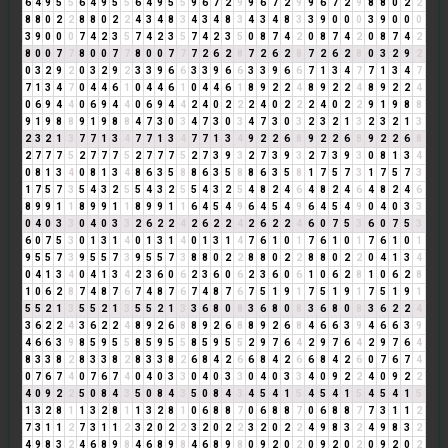
6
4
9
5
5
6
4
9
5
5
6
4
9
5
5
9
6
7
2
9
9
6
7
2
9
9
6
7
2
9
8
8
0
2
2
8
8
0
2
2
8
8
0
2
2
4
3
4
8
3
4
3
4
8
3
4
3
4
8
3
3
9
0
0
0
3
9
0
0
0
3
9
0
0
0
7
4
2
3
5
7
4
2
3
5
7
4
2
3
5
0
8
7
4
2
0
8
7
4
2
0
8
7
4
2
8
0
0
7
7
8
0
0
7
7
8
0
0
7
7
7
2
6
2
8
7
2
6
2
8
7
2
6
2
8
0
3
2
9
2
0
3
2
9
2
0
3
2
9
2
3
3
9
6
6
3
3
9
6
6
3
3
9
6
6
7
1
3
4
7
7
1
3
4
7
7
1
3
4
7
0
4
4
6
1
0
4
4
6
1
0
4
4
6
1
8
9
2
2
4
8
9
2
2
4
8
9
2
2
4
0
6
9
4
4
0
6
9
4
4
0
6
9
4
4
2
4
0
2
2
2
4
0
2
2
2
4
0
2
2
9
1
9
8
8
9
1
9
8
8
9
1
9
8
8
4
7
3
0
3
4
7
3
0
3
4
7
3
0
3
2
3
2
1
3
2
3
2
1
3
2
3
2
1
3
7
7
1
3
4
7
7
1
3
4
7
7
1
3
4
9
2
2
6
8
9
2
2
6
8
9
2
2
6
8
2
7
7
7
5
2
7
7
7
5
2
7
7
7
5
2
7
3
9
3
2
7
3
9
3
2
7
3
9
3
0
8
1
3
4
0
8
1
3
4
0
8
1
3
4
8
6
3
5
8
8
6
3
5
8
8
6
3
5
8
1
7
5
7
3
1
7
5
7
3
1
7
5
7
3
5
4
3
2
5
5
4
3
2
5
5
4
3
2
5
4
8
2
4
6
4
8
2
4
6
4
8
2
4
6
8
9
9
1
1
8
9
9
1
1
8
9
9
1
1
6
4
5
4
9
6
4
5
4
9
6
4
5
4
9
0
4
0
3
3
0
4
0
3
3
0
4
0
3
3
2
6
2
2
4
2
6
2
2
4
2
6
2
2
4
6
0
7
5
3
6
0
7
5
3
6
0
7
5
3
0
1
3
1
4
0
1
3
1
4
0
1
3
1
4
7
6
1
0
1
7
6
1
0
1
7
6
1
0
1
9
5
5
7
3
9
5
5
7
3
9
5
5
7
3
8
8
0
2
2
8
8
0
2
2
8
8
0
2
2
0
4
1
3
4
0
4
1
3
4
0
4
1
3
4
2
3
6
0
6
2
3
6
0
6
2
3
6
0
6
1
0
6
2
8
1
0
6
2
8
1
0
6
2
8
7
4
8
7
6
7
4
8
7
6
7
4
8
7
6
7
5
1
9
1
7
5
1
9
1
7
5
1
9
1
5
5
2
1
3
5
5
2
1
3
5
5
2
1
3
3
6
8
0
8
3
6
8
0
8
3
6
8
0
8
3
6
2
2
4
3
6
2
2
4
3
6
2
2
4
8
9
2
6
8
8
9
2
6
8
8
9
2
6
8
4
6
6
3
9
4
6
6
3
9
4
6
6
3
9
8
5
9
5
5
8
5
9
5
5
8
5
9
5
5
2
9
7
6
4
2
9
7
6
4
2
9
7
6
4
8
3
3
8
2
8
3
3
8
2
8
3
3
8
2
6
8
4
2
6
6
8
4
2
6
6
8
4
2
6
0
7
6
7
4
0
7
6
7
4
0
7
6
7
4
0
4
0
3
3
0
4
0
3
3
0
4
0
3
3
4
0
9
2
2
4
0
9
2
2
4
0
9
2
2
5
0
8
4
3
5
0
8
4
3
5
0
8
4
3
4
5
4
1
5
4
5
4
1
5
4
5
4
1
5
1
3
2
8
1
1
3
2
8
1
1
3
2
8
1
0
6
8
8
7
0
6
8
8
7
0
6
8
8
7
7
3
1
1
2
7
3
1
1
2
7
3
1
1
2
3
2
0
2
2
3
2
0
2
2
3
2
0
2
2
4
9
8
3
2
4
9
8
3
2
4
9
8
3
2
4
6
8
9
8
4
6
8
9
8
4
6
8
9
8
0
9
2
0
2
0
9
2
0
2
0
9
2
0
2