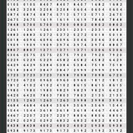
0
1
0
5
5
0
1
0
5
5
8
4
0
7
7
8
4
0
7
7
8
4
0
7
7
1
6
8
2
1
1
6
8
2
1
1
6
8
2
1
3
2
0
8
8
3
2
0
8
8
3
2
0
8
8
0
6
0
4
4
0
6
0
4
4
0
6
0
4
4
0
8
7
4
2
0
8
7
4
2
0
8
7
4
2
5
7
1
3
4
5
7
1
3
4
5
7
1
3
4
2
6
7
5
3
2
6
7
5
3
2
6
7
5
3
1
6
1
9
1
1
6
1
9
1
1
6
1
9
1
7
8
4
8
3
7
8
4
8
3
7
8
4
8
3
5
7
0
0
0
5
7
0
0
0
5
7
0
0
0
0
8
0
2
2
0
8
0
2
2
0
8
0
2
2
1
2
6
1
7
1
2
6
1
7
1
2
6
1
7
2
3
3
1
4
2
3
3
1
4
2
3
3
1
4
0
8
8
3
2
0
8
8
3
2
0
8
8
3
2
5
2
7
2
9
5
2
7
2
9
5
2
7
2
9
5
0
1
8
9
5
0
1
8
9
5
0
1
8
9
6
0
9
6
6
6
0
9
6
6
6
0
9
6
6
3
0
4
6
1
3
0
4
6
1
3
0
4
6
1
1
9
0
9
9
1
9
0
9
9
1
9
0
9
9
3
9
7
4
2
3
9
7
4
2
3
9
7
4
2
8
8
0
7
7
8
8
0
7
7
8
8
0
7
7
1
3
7
1
8
1
3
7
1
8
1
3
7
1
8
5
3
0
6
6
5
3
0
6
6
5
3
0
6
6
2
5
7
5
3
2
5
7
5
3
2
5
7
5
3
7
9
2
0
2
7
9
2
0
2
7
9
2
0
2
5
2
2
9
2
5
2
2
9
2
5
2
2
9
2
4
5
8
2
1
4
5
8
2
1
4
5
8
2
1
6
4
2
9
2
6
4
2
9
2
6
4
2
9
2
5
3
8
4
3
5
3
8
4
3
5
3
8
4
3
7
5
1
8
9
7
5
1
8
9
7
5
1
8
9
3
8
4
7
2
3
8
4
7
2
3
8
4
7
2
2
9
9
9
9
2
9
9
9
9
2
9
9
9
9
3
7
2
3
5
3
7
2
3
5
3
7
2
3
5
7
0
9
8
8
7
0
9
8
8
7
0
9
8
8
6
7
2
0
2
6
7
2
0
2
6
7
2
0
2
0
9
6
0
6
0
9
6
0
6
0
9
6
0
6
1
8
1
2
3
1
8
1
2
3
1
8
1
2
3
4
1
0
2
2
4
1
0
2
2
4
1
0
2
2
8
6
1
5
6
8
6
1
5
6
8
6
1
5
6
1
9
8
0
8
1
9
8
0
8
1
9
8
0
8
9
8
2
9
2
9
8
2
9
2
9
8
2
9
2
6
4
2
0
2
6
4
2
0
2
6
4
2
0
2
7
8
0
3
3
7
8
0
3
3
7
8
0
3
3
2
1
3
5
8
2
1
3
5
8
2
1
3
5
8
1
2
6
3
9
1
2
6
3
9
1
2
6
3
9
3
9
9
8
8
3
9
9
8
8
3
9
9
8
8
4
6
8
4
3
4
6
8
4
3
4
6
8
4
3
3
5
6
9
6
3
5
6
9
6
3
5
6
9
6
1
5
4
4
8
1
5
4
4
8
1
5
4
4
8
3
6
1
8
9
3
6
1
8
9
3
6
1
8
9
4
4
6
7
4
4
4
6
7
4
4
4
6
7
4
2
2
0
7
7
2
2
0
7
7
2
2
0
7
7
8
8
5
6
2
8
8
5
6
2
8
8
5
6
2
0
2
9
2
2
0
2
9
2
2
0
2
9
2
2
6
8
3
2
5
6
8
3
2
5
6
8
3
2
5
8
4
3
8
2
8
4
3
8
2
8
4
3
8
2
4
0
0
2
2
4
0
0
2
2
4
0
0
2
2
5
9
3
8
2
5
9
3
8
2
5
9
3
8
2
9
1
7
3
1
9
1
7
3
1
9
1
7
3
1
3
1
9
2
2
3
1
9
2
2
3
1
9
2
2