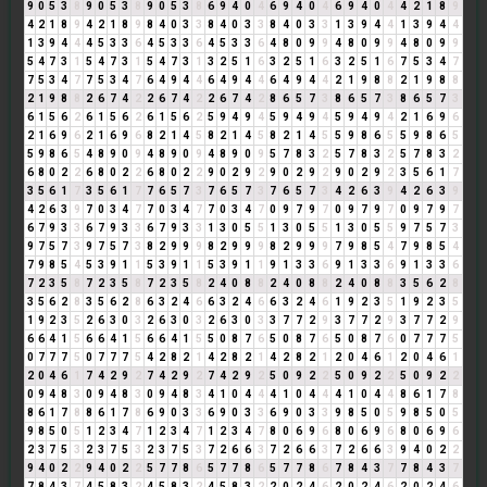
9
0
5
3
8
9
0
5
3
8
9
0
5
3
8
6
9
4
0
4
6
9
4
0
4
6
9
4
0
4
4
2
1
8
9
4
2
1
8
9
4
2
1
8
9
8
4
0
3
3
8
4
0
3
3
8
4
0
3
3
1
3
9
4
4
1
3
9
4
4
1
3
9
4
4
4
5
3
3
6
4
5
3
3
6
4
5
3
3
6
4
8
0
9
9
4
8
0
9
9
4
8
0
9
9
5
4
7
3
1
5
4
7
3
1
5
4
7
3
1
3
2
5
1
6
3
2
5
1
6
3
2
5
1
6
7
5
3
4
7
7
5
3
4
7
7
5
3
4
7
6
4
9
4
4
6
4
9
4
4
6
4
9
4
4
2
1
9
8
8
2
1
9
8
8
2
1
9
8
8
2
6
7
4
2
2
6
7
4
2
2
6
7
4
2
8
6
5
7
3
8
6
5
7
3
8
6
5
7
3
6
1
5
6
2
6
1
5
6
2
6
1
5
6
2
5
9
4
9
4
5
9
4
9
4
5
9
4
9
4
2
1
6
9
6
2
1
6
9
6
2
1
6
9
6
8
2
1
4
5
8
2
1
4
5
8
2
1
4
5
5
9
8
6
5
5
9
8
6
5
5
9
8
6
5
4
8
9
0
9
4
8
9
0
9
4
8
9
0
9
5
7
8
3
2
5
7
8
3
2
5
7
8
3
2
6
8
0
2
2
6
8
0
2
2
6
8
0
2
2
9
0
2
9
2
9
0
2
9
2
9
0
2
9
2
3
5
6
1
7
3
5
6
1
7
3
5
6
1
7
7
6
5
7
3
7
6
5
7
3
7
6
5
7
3
4
2
6
3
9
4
2
6
3
9
4
2
6
3
9
7
0
3
4
7
7
0
3
4
7
7
0
3
4
7
0
9
7
9
7
0
9
7
9
7
0
9
7
9
7
6
7
9
3
3
6
7
9
3
3
6
7
9
3
3
1
3
0
5
5
1
3
0
5
5
1
3
0
5
5
9
7
5
7
3
9
7
5
7
3
9
7
5
7
3
8
2
9
9
9
8
2
9
9
9
8
2
9
9
9
7
9
8
5
4
7
9
8
5
4
7
9
8
5
4
5
3
9
1
1
5
3
9
1
1
5
3
9
1
1
9
1
3
3
6
9
1
3
3
6
9
1
3
3
6
7
2
3
5
8
7
2
3
5
8
7
2
3
5
8
2
4
0
8
8
2
4
0
8
8
2
4
0
8
8
3
5
6
2
8
3
5
6
2
8
3
5
6
2
8
6
3
2
4
6
6
3
2
4
6
6
3
2
4
6
1
9
2
3
5
1
9
2
3
5
1
9
2
3
5
2
6
3
0
3
2
6
3
0
3
2
6
3
0
3
3
7
7
2
9
3
7
7
2
9
3
7
7
2
9
6
6
4
1
5
6
6
4
1
5
6
6
4
1
5
5
0
8
7
6
5
0
8
7
6
5
0
8
7
6
0
7
7
7
5
0
7
7
7
5
0
7
7
7
5
4
2
8
2
1
4
2
8
2
1
4
2
8
2
1
2
0
4
6
1
2
0
4
6
1
2
0
4
6
1
7
4
2
9
2
7
4
2
9
2
7
4
2
9
2
5
0
9
2
2
5
0
9
2
2
5
0
9
2
2
0
9
4
8
3
0
9
4
8
3
0
9
4
8
3
4
1
0
4
4
4
1
0
4
4
4
1
0
4
4
8
6
1
7
8
8
6
1
7
8
8
6
1
7
8
6
9
0
3
3
6
9
0
3
3
6
9
0
3
3
9
8
5
0
5
9
8
5
0
5
9
8
5
0
5
1
2
3
4
7
1
2
3
4
7
1
2
3
4
7
8
0
6
9
6
8
0
6
9
6
8
0
6
9
6
2
3
7
5
3
2
3
7
5
3
2
3
7
5
3
7
2
6
6
3
7
2
6
6
3
7
2
6
6
3
9
4
0
2
2
9
4
0
2
2
9
4
0
2
2
5
7
7
8
6
5
7
7
8
6
5
7
7
8
6
7
8
4
3
7
7
8
4
3
7
7
8
4
3
7
4
5
8
3
2
4
5
8
3
2
4
5
8
3
2
2
0
2
4
6
2
0
2
4
6
2
0
2
4
6