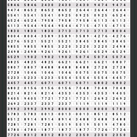
5
8
4
6
1
5
8
4
6
1
2
4
3
0
3
2
4
3
0
3
2
4
3
0
3
9
4
7
4
2
9
4
7
4
2
9
4
7
4
2
8
6
5
2
7
8
6
5
2
7
8
6
5
2
7
2
6
4
4
8
2
6
4
4
8
2
6
4
4
8
5
5
4
1
5
5
5
4
1
5
5
5
4
1
5
0
9
2
5
7
0
9
2
5
7
0
9
2
5
7
6
5
2
4
6
6
5
2
4
6
6
5
2
4
6
7
9
5
8
4
7
9
5
8
4
7
9
5
8
4
6
1
1
3
4
6
1
1
3
4
6
1
1
3
4
9
5
4
4
8
9
5
4
4
8
9
5
4
4
8
4
7
1
5
6
4
7
1
5
6
4
7
1
5
6
1
8
3
0
3
1
8
3
0
3
1
8
3
0
3
3
7
1
3
4
3
7
1
3
4
3
7
1
3
4
8
0
0
4
4
8
0
0
4
4
8
0
0
4
4
3
5
8
9
8
3
5
8
9
8
3
5
8
9
8
4
2
7
6
4
4
2
7
6
4
4
2
7
6
4
5
5
2
1
3
5
5
2
1
3
5
5
2
1
3
3
8
4
5
9
3
8
4
5
9
3
8
4
5
9
9
8
5
5
1
9
8
5
5
1
9
8
5
5
1
3
2
2
0
2
3
2
2
0
2
3
2
2
0
2
2
4
9
8
8
2
4
9
8
8
2
4
9
8
8
9
2
6
1
7
9
2
6
1
7
9
2
6
1
7
6
5
2
9
2
6
5
2
9
2
6
5
2
9
2
1
9
0
2
2
1
9
0
2
2
1
9
0
2
2
5
0
7
4
2
5
0
7
4
2
5
0
7
4
2
4
8
2
5
7
4
8
2
5
7
4
8
2
5
7
6
6
2
1
3
6
6
2
1
3
6
6
2
1
3
0
8
0
7
7
0
8
0
7
7
0
8
0
7
7
8
4
8
8
7
8
4
8
8
7
8
4
8
8
7
2
7
2
8
1
2
7
2
8
1
2
7
2
8
1
1
0
4
6
1
1
0
4
6
1
1
0
4
6
1
0
0
7
5
3
0
0
7
5
3
0
0
7
5
3
5
2
3
3
6
5
2
3
3
6
5
2
3
3
6
5
5
5
4
9
5
5
5
4
9
5
5
5
4
9
4
4
5
7
3
4
4
5
7
3
4
4
5
7
3
6
0
7
1
8
6
0
7
1
8
6
0
7
1
8
6
8
0
2
2
6
8
0
2
2
6
8
0
2
2
0
1
5
6
2
0
1
5
6
2
0
1
5
6
2
7
0
4
8
3
7
0
4
8
3
7
0
4
8
3
8
2
1
4
5
8
2
1
4
5
8
2
1
4
5
4
3
5
3
8
4
3
5
3
8
4
3
5
3
8
9
4
0
5
5
9
4
0
5
5
9
4
0
5
5
7
7
2
1
3
7
7
2
1
3
7
7
2
1
3
2
6
9
2
2
2
6
9
2
2
2
6
9
2
2
2
3
3
7
1
2
3
3
7
1
2
3
3
7
1
1
1
1
9
1
1
1
1
9
1
1
1
1
9
1
3
9
9
2
2
3
9
9
2
2
3
9
9
2
2
8
0
0
0
0
8
0
0
0
0
8
0
0
0
0
5
7
8
3
2
5
7
8
3
2
5
7
8
3
2
0
0
1
3
4
0
0
1
3
4
0
0
1
3
4
8
5
1
2
3
8
5
1
2
3
8
5
1
2
3
8
9
1
4
5
8
9
1
4
5
8
9
1
4
5
3
4
8
8
7
3
4
8
8
7
3
4
8
8
7
7
2
8
1
9
7
2
8
1
9
7
2
8
1
9
5
0
1
9
1
5
0
1
9
1
5
0
1
9
1
4
7
8
0
8
4
7
8
0
8
4
7
8
0
8
1
8
7
7
5
1
8
7
7
5
1
8
7
7
5
7
7
2
6
8
7
7
2
6
8
7
7
2
6
8
8
3
1
2
3
8
3
1
2
3
8
3
1
2
3
2
3
5
0
5
2
3
5
0
5
2
3
5
0
5