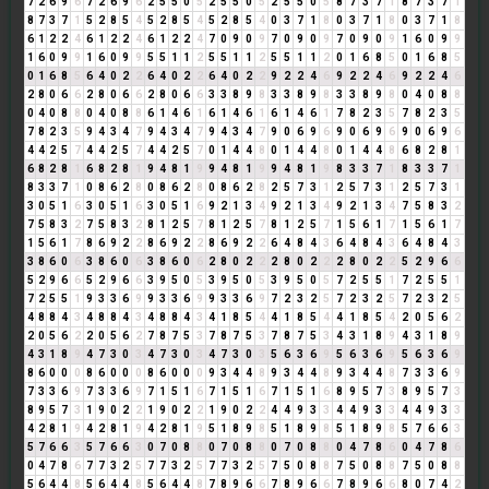
7
2
6
9
6
7
2
6
9
6
2
5
5
0
5
2
5
5
0
5
2
5
5
0
5
8
7
3
7
1
8
7
3
7
1
8
7
3
7
1
5
2
8
5
4
5
2
8
5
4
5
2
8
5
4
0
3
7
1
8
0
3
7
1
8
0
3
7
1
8
6
1
2
2
4
6
1
2
2
4
6
1
2
2
4
7
0
9
0
9
7
0
9
0
9
7
0
9
0
9
1
6
0
9
9
1
6
0
9
9
1
6
0
9
9
5
5
1
1
2
5
5
1
1
2
5
5
1
1
2
0
1
6
8
5
0
1
6
8
5
0
1
6
8
5
6
4
0
2
2
6
4
0
2
2
6
4
0
2
2
9
2
2
4
6
9
2
2
4
6
9
2
2
4
6
2
8
0
6
6
2
8
0
6
6
2
8
0
6
6
3
3
8
9
8
3
3
8
9
8
3
3
8
9
8
0
4
0
8
8
0
4
0
8
8
0
4
0
8
8
6
1
4
6
1
6
1
4
6
1
6
1
4
6
1
7
8
2
3
5
7
8
2
3
5
7
8
2
3
5
9
4
3
4
7
9
4
3
4
7
9
4
3
4
7
9
0
6
9
6
9
0
6
9
6
9
0
6
9
6
4
4
2
5
7
4
4
2
5
7
4
4
2
5
7
0
1
4
4
8
0
1
4
4
8
0
1
4
4
8
6
8
2
8
1
6
8
2
8
1
6
8
2
8
1
9
4
8
1
9
9
4
8
1
9
9
4
8
1
9
8
3
3
7
1
8
3
3
7
1
8
3
3
7
1
0
8
6
2
8
0
8
6
2
8
0
8
6
2
8
2
5
7
3
1
2
5
7
3
1
2
5
7
3
1
3
0
5
1
6
3
0
5
1
6
3
0
5
1
6
9
2
1
3
4
9
2
1
3
4
9
2
1
3
4
7
5
8
3
2
7
5
8
3
2
7
5
8
3
2
8
1
2
5
7
8
1
2
5
7
8
1
2
5
7
1
5
6
1
7
1
5
6
1
7
1
5
6
1
7
8
6
9
2
2
8
6
9
2
2
8
6
9
2
2
6
4
8
4
3
6
4
8
4
3
6
4
8
4
3
3
8
6
0
6
3
8
6
0
6
3
8
6
0
6
2
8
0
2
2
2
8
0
2
2
2
8
0
2
2
5
2
9
6
6
5
2
9
6
6
5
2
9
6
6
3
9
5
0
5
3
9
5
0
5
3
9
5
0
5
7
2
5
5
1
7
2
5
5
1
7
2
5
5
1
9
3
3
6
9
9
3
3
6
9
9
3
3
6
9
7
2
3
2
5
7
2
3
2
5
7
2
3
2
5
4
8
8
4
3
4
8
8
4
3
4
8
8
4
3
4
1
8
5
4
4
1
8
5
4
4
1
8
5
4
2
0
5
6
2
2
0
5
6
2
2
0
5
6
2
7
8
7
5
3
7
8
7
5
3
7
8
7
5
3
4
3
1
8
9
4
3
1
8
9
4
3
1
8
9
4
7
3
0
3
4
7
3
0
3
4
7
3
0
3
5
6
3
6
9
5
6
3
6
9
5
6
3
6
9
8
6
0
0
0
8
6
0
0
0
8
6
0
0
0
9
3
4
4
8
9
3
4
4
8
9
3
4
4
8
7
3
3
6
9
7
3
3
6
9
7
3
3
6
9
7
1
5
1
6
7
1
5
1
6
7
1
5
1
6
8
9
5
7
3
8
9
5
7
3
8
9
5
7
3
1
9
0
2
2
1
9
0
2
2
1
9
0
2
2
4
4
9
3
3
4
4
9
3
3
4
4
9
3
3
4
2
8
1
9
4
2
8
1
9
4
2
8
1
9
5
1
8
9
8
5
1
8
9
8
5
1
8
9
8
5
7
6
6
3
5
7
6
6
3
5
7
6
6
3
0
7
0
8
8
0
7
0
8
8
0
7
0
8
8
0
4
7
8
6
0
4
7
8
6
0
4
7
8
6
7
7
3
2
5
7
7
3
2
5
7
7
3
2
5
7
5
0
8
8
7
5
0
8
8
7
5
0
8
8
5
6
4
4
8
5
6
4
4
8
5
6
4
4
8
7
8
9
6
6
7
8
9
6
6
7
8
9
6
6
8
0
7
4
2