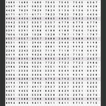
1
6
8
0
8
1
6
8
0
8
1
6
8
0
8
7
5
4
5
9
7
5
4
5
9
7
5
4
5
9
6
3
6
7
4
6
3
6
7
4
6
3
6
7
4
5
8
3
2
5
5
8
3
2
5
5
8
3
2
5
4
4
2
8
1
4
4
2
8
1
4
4
2
8
1
7
8
2
9
2
7
8
2
9
2
7
8
2
9
2
3
1
3
6
9
3
1
3
6
9
3
1
3
6
9
6
1
7
1
8
6
1
7
1
8
6
1
7
1
8
7
8
2
3
5
7
8
2
3
5
7
8
2
3
5
4
4
3
6
9
4
4
3
6
9
4
4
3
6
9
4
8
6
5
2
4
8
6
5
2
4
8
6
5
2
3
0
4
2
6
3
0
4
2
6
3
0
4
2
6
5
3
5
7
3
5
3
5
7
3
5
3
5
7
3
6
7
7
8
6
6
7
7
8
6
6
7
7
8
6
5
9
8
2
1
5
9
8
2
1
5
9
8
2
1
5
4
9
2
2
5
4
9
2
2
5
4
9
2
2
0
3
9
1
1
0
3
9
1
1
0
3
9
1
1
4
1
8
8
7
4
1
8
8
7
4
1
8
8
7
7
6
0
6
6
7
6
0
6
6
7
6
0
6
6
1
0
2
8
1
1
0
2
8
1
1
0
2
8
1
1
7
8
7
6
1
7
8
7
6
1
7
8
7
6
0
5
5
7
3
0
5
5
7
3
0
5
5
7
3
3
6
8
8
7
3
6
8
8
7
3
6
8
8
7
8
5
3
1
4
8
5
3
1
4
8
5
3
1
4
2
9
4
0
4
2
9
4
0
4
2
9
4
0
4
9
1
9
8
8
9
1
9
8
8
9
1
9
8
8
4
8
8
1
9
4
8
8
1
9
4
8
8
1
9
9
9
9
2
2
9
9
9
2
2
9
9
9
2
2
2
2
4
3
7
2
2
4
3
7
2
2
4
3
7
7
1
1
8
9
7
1
1
8
9
7
1
1
8
9
6
4
1
9
1
6
4
1
9
1
6
4
1
9
1
9
4
2
4
6
9
4
2
4
6
9
4
2
4
6
7
1
0
3
3
7
1
0
3
3
7
1
0
3
3
8
3
9
5
5
8
3
9
5
5
8
3
9
5
5
2
4
3
7
1
2
4
3
7
1
2
4
3
7
1
5
5
2
6
8
5
5
2
6
8
5
5
2
6
8
7
7
2
2
4
7
7
2
2
4
7
7
2
2
4
2
9
8
6
5
2
9
8
6
5
2
9
8
6
5
9
5
5
1
6
9
5
5
1
6
9
5
5
1
6
6
6
7
1
8
6
6
7
1
8
6
6
7
1
8
3
3
3
0
3
3
3
3
0
3
3
3
3
0
3
0
0
4
9
4
0
0
4
9
4
0
0
4
9
4
0
4
0
6
6
0
4
0
6
6
0
4
0
6
6
9
3
1
9
1
9
3
1
9
1
9
3
1
9
1
6
2
0
8
8
6
2
0
8
8
6
2
0
8
8
6
7
9
2
2
6
7
9
2
2
6
7
9
2
2
3
1
9
4
4
3
1
9
4
4
3
1
9
4
4
7
8
4
5
9
7
8
4
5
9
7
8
4
5
9
5
2
0
3
3
5
2
0
3
3
5
2
0
3
3
4
9
1
7
8
4
9
1
7
8
4
9
1
7
8
3
9
3
7
1
3
9
3
7
1
3
9
3
7
1
9
4
5
5
1
9
4
5
5
1
9
4
5
5
1
8
4
2
9
2
8
4
2
9
2
8
4
2
9
2
5
5
3
1
4
5
5
3
1
4
5
5
3
1
4
5
5
3
8
2
5
5
3
8
2
5
5
3
8
2
2
0
7
6
4
2
0
7
6
4
2
0
7
6
4
1
0
8
8
7
1
0
8
8
7
1
0
8
8
7
6
4
4
0
4
6
4
4
0
4
6
4
4
0
4
8
9
9
4
4
8
9
9
4
4
8
9
9
4
4
9
4
1
1
2
9
4
1
1
2
9
4
1
1
2
9
7
1
5
6
9
7
1
5
6