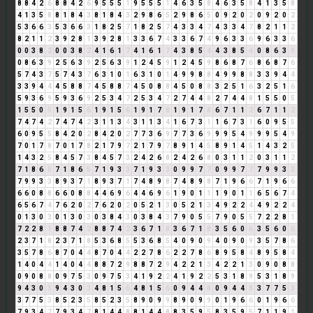
8
8
4
2
6
8
8
4
2
6
9
5
5
5
1
9
5
5
5
1
4
6
3
5
8
4
6
3
5
8
4
1
3
5
8
4
1
3
5
8
8
1
8
4
3
8
1
8
4
3
2
9
8
6
5
2
9
8
6
5
0
9
2
0
2
0
9
2
0
2
5
3
6
6
3
5
3
6
6
3
1
8
2
5
7
1
8
2
5
7
4
3
3
4
7
4
3
3
4
7
8
2
1
1
2
8
2
1
1
2
3
9
2
8
1
3
9
2
8
1
3
3
6
7
4
3
3
6
7
4
9
6
3
3
6
9
6
3
3
6
0
0
3
8
2
0
0
3
8
2
4
1
6
1
7
4
1
6
1
7
4
3
8
5
4
4
3
8
5
4
0
8
6
3
9
0
8
6
3
9
2
5
6
3
9
2
5
6
3
9
1
2
4
5
9
1
2
4
5
9
8
6
8
7
6
8
6
8
7
6
5
7
4
3
7
5
7
4
3
7
6
3
1
0
1
6
3
1
0
1
4
9
9
8
8
4
9
9
8
8
3
3
9
4
4
3
3
9
4
4
4
5
8
8
7
4
5
8
8
7
4
5
0
8
8
4
5
0
8
8
3
2
5
1
6
3
2
5
1
6
5
9
3
6
9
5
9
3
6
9
2
5
3
4
7
2
5
3
4
7
2
7
4
4
8
2
7
4
4
8
1
5
5
0
5
1
5
5
0
5
1
9
1
5
6
1
9
1
5
6
1
9
1
7
8
1
9
1
7
8
6
7
1
1
2
6
7
1
1
2
7
4
7
4
2
7
4
7
4
2
3
1
1
3
4
3
1
1
3
4
1
6
7
3
1
1
6
7
3
1
6
0
9
5
5
6
0
9
5
5
8
4
2
0
2
8
4
2
0
2
7
7
3
6
9
7
7
3
6
9
9
9
5
4
9
9
9
5
4
9
7
0
1
7
8
7
0
1
7
8
2
1
7
9
7
2
1
7
9
7
8
9
1
4
5
8
9
1
4
5
1
4
3
2
5
1
4
3
2
5
8
4
5
7
3
8
4
5
7
3
2
4
2
6
8
2
4
2
6
8
0
3
1
1
2
0
3
1
1
2
7
1
8
6
5
7
1
8
6
5
7
1
9
3
3
7
1
9
3
3
0
9
9
7
7
0
9
9
7
7
7
9
9
3
3
7
9
9
3
3
8
9
3
7
1
8
9
3
7
1
7
4
8
9
8
7
4
8
9
8
7
1
9
6
6
7
1
9
6
6
6
6
0
8
8
6
6
0
8
8
4
4
6
9
6
4
4
6
9
6
1
9
0
1
1
1
9
0
1
1
6
5
6
7
4
6
5
6
7
4
7
6
2
0
2
7
6
2
0
2
0
5
2
1
3
0
5
2
1
3
4
9
2
2
4
4
9
2
2
4
0
1
3
0
3
0
1
3
0
3
0
3
8
4
3
0
3
8
4
3
7
9
0
5
5
7
9
0
5
5
7
2
2
8
1
7
2
2
8
1
8
8
7
4
2
8
8
7
4
2
3
6
7
1
8
3
6
7
1
8
3
5
6
0
6
3
5
6
0
6
2
3
7
1
8
2
3
7
1
8
5
3
6
8
5
5
3
6
8
5
4
0
9
0
9
4
0
9
0
9
3
5
7
8
6
3
5
7
8
6
8
7
0
4
4
8
7
0
4
4
2
2
7
8
6
2
2
7
8
6
8
9
5
8
4
8
9
5
8
4
1
4
0
4
4
1
4
0
4
4
8
8
7
2
9
8
8
7
2
9
4
2
2
1
3
4
2
2
1
3
0
9
0
8
8
0
9
0
8
8
0
9
7
5
3
0
9
7
5
3
4
1
9
2
2
4
1
9
2
2
5
3
1
8
9
5
3
1
8
9
9
4
3
0
3
9
4
3
0
3
4
8
1
5
6
4
8
1
5
6
0
9
4
4
8
0
9
4
4
8
3
7
7
5
3
3
7
7
5
3
8
5
2
3
5
8
5
2
3
5
8
9
0
9
9
8
9
0
9
9
0
1
9
6
6
0
1
9
6
6
7
9
3
4
7
7
9
3
4
7
8
1
4
4
8
8
1
4
4
8
8
3
5
9
5
8
3
5
9
5
7
1
1
9
1