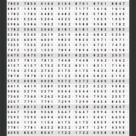
7
8
5
0
5
7
8
5
0
5
0
1
0
4
4
0
1
0
4
4
8
7
0
1
1
8
7
0
1
1
8
8
4
7
2
8
8
4
7
2
1
4
1
8
9
1
4
1
8
9
7
1
7
7
5
7
1
7
7
5
1
6
1
6
7
1
6
1
6
7
1
7
8
3
2
1
7
8
3
2
0
4
8
3
2
0
4
8
3
2
5
7
8
3
2
5
7
8
3
2
3
0
4
5
9
3
0
4
5
9
5
2
0
4
4
5
2
0
4
4
4
3
2
5
7
4
3
2
5
7
1
0
5
9
5
1
0
5
9
5
5
9
8
6
5
5
9
8
6
5
1
8
0
2
2
1
8
0
2
2
9
9
8
8
7
9
9
8
8
7
1
7
8
2
1
1
7
8
2
1
3
0
6
5
2
3
0
6
5
2
8
1
8
1
9
8
1
8
1
9
0
7
8
3
2
0
7
8
3
2
0
3
4
5
9
0
3
4
5
9
2
6
1
9
1
2
6
1
9
1
6
8
4
2
6
6
8
4
2
6
5
2
5
0
5
5
2
5
0
5
6
0
0
9
9
6
0
0
9
9
9
8
3
0
3
9
8
3
0
3
5
9
7
1
8
5
9
7
1
8
7
3
5
5
1
7
3
5
5
1
2
3
5
1
6
2
3
5
1
6
0
7
2
1
3
0
7
2
1
3
7
4
7
2
9
7
4
7
2
9
1
3
3
2
5
1
3
3
2
5
7
8
9
4
4
7
8
9
4
4
9
5
9
8
8
9
5
9
8
8
5
4
7
5
3
5
4
7
5
3
3
5
4
1
5
3
5
4
1
5
8
2
2
0
2
8
2
2
0
2
2
0
3
7
1
2
0
3
7
1
7
8
1
3
4
7
8
1
3
4
7
4
4
8
3
7
4
4
8
3
1
0
6
2
8
1
0
6
2
8
4
1
5
7
3
4
1
5
7
3
5
7
0
2
2
5
7
0
2
2
8
3
1
1
2
8
3
1
1
2
7
1
0
4
4
7
1
0
4
4
2
7
4
2
6
2
7
4
2
6
0
1
7
5
3
0
1
7
5
3
9
4
2
3
5
9
4
2
3
5
7
8
7
8
6
7
8
7
8
6
3
1
2
2
4
3
1
2
2
4
5
8
2
4
6
5
8
2
4
6
5
1
9
2
2
5
1
9
2
2
0
0
3
8
2
0
0
3
8
2
9
3
7
2
9
9
3
7
2
9
5
4
0
0
0
5
4
0
0
0
4
4
1
9
1
4
4
1
9
1
3
0
8
9
8
3
0
8
9
8
0
2
2
3
5
0
2
2
3
5
9
0
8
6
5
9
0
8
6
5
3
3
7
9
7
3
3
7
9
7
0
0
4
4
8
0
0
4
4
8
4
5
0
3
3
4
5
0
3
3
7
3
6
0
6
7
3
6
0
6
9
2
6
2
8
9
2
6
2
8
7
9
3
6
9
7
9
3
6
9
2
5
5
7
3
2
5
5
7
3
7
7
9
1
1
7
7
9
1
1
7
2
9
9
9
7
2
9
9
9
8
4
5
4
9
8
4
5
4
9
8
0
1
3
4
8
0
1
3
4
2
4
8
9
8
2
4
8
9
8
2
6
2
8
1
2
6
2
8
1
5
4
4
7
2
5
4
4
7
2
9
3
6
8
5
9
3
6
8
5
5
6
4
7
2
5
6
4
7
2
0
9
9
4
4
0
9
9
4
4
7
5
9
3
3
7
5
9
3
3
6
5
9
4
4
6
5
9
4
4
5
4
4
1
5
5
4
4
1
5
6
6
3
6
9
6
6
3
6
9
1
1
5
4
9
1
1
5
4
9
6
1
7
5
3
6
1
7
5
3
4
9
5
9
5
4
9
5
9
5
7
7
8
1
9
7
7
8
1
9
8
3
3
2
5
8
3
3
2
5
1
2
9
7
7
1
2
9
7
7
4
3
9
5
5
4
3
9
5
5
8
5
4
7
2
8
5
4
7
2
1
7
2
2
4
1
7
2
2
4
0
9
5
8
4
0
9
5
8
4