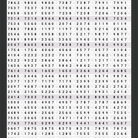
7
8
6
2
8
9
8
0
0
0
9
8
0
0
0
7
3
8
7
6
7
3
8
7
6
7
9
9
1
1
7
9
9
1
1
7
5
3
7
1
7
5
3
7
1
5
7
0
0
0
5
7
0
0
0
9
4
3
4
7
9
4
3
4
7
9
8
5
8
4
9
8
5
8
4
5
5
0
7
7
5
5
0
7
7
7
2
3
8
2
7
2
3
8
2
7
2
0
6
6
7
2
0
6
6
7
3
1
4
5
7
3
1
4
5
8
9
6
4
1
8
9
6
4
1
4
9
9
5
5
4
9
9
5
5
7
5
3
4
7
7
5
3
4
7
5
5
6
0
6
5
5
6
0
6
2
0
7
4
2
2
0
7
4
2
0
1
1
9
1
0
1
1
9
1
7
8
8
3
2
7
8
8
3
2
1
1
9
7
7
1
1
9
7
7
5
2
1
6
7
5
2
1
6
7
2
5
4
6
1
2
5
4
6
1
0
9
5
8
4
0
9
5
8
4
5
2
1
7
8
5
2
1
7
8
9
8
7
7
5
9
8
7
7
5
8
9
8
9
8
8
9
8
9
8
3
3
6
5
2
3
3
6
5
2
0
9
4
0
4
0
9
4
0
4
3
5
4
7
2
3
5
4
7
2
8
6
0
3
3
8
6
0
3
3
7
8
3
8
2
7
8
3
8
2
9
9
0
2
2
9
9
0
2
2
1
7
5
4
9
1
7
5
4
9
4
0
6
0
6
4
0
6
0
6
4
5
7
7
5
4
5
7
7
5
4
1
0
4
4
4
1
0
4
4
3
2
3
2
5
3
2
3
2
5
7
0
1
0
1
7
0
1
0
1
1
3
6
2
8
1
3
6
2
8
9
3
2
2
4
9
3
2
2
4
3
8
6
4
1
3
8
6
4
1
1
2
1
7
8
1
2
1
7
8
1
6
3
6
9
1
6
3
6
9
6
9
3
7
1
6
9
3
7
1
9
8
4
2
6
9
8
4
2
6
6
9
7
7
5
6
9
7
7
5
7
6
1
4
5
7
6
1
4
5
1
6
5
0
5
1
6
5
0
5
3
2
6
4
1
3
2
6
4
1
0
6
8
5
4
0
6
8
5
4
3
4
4
6
1
3
4
4
6
1
8
4
0
1
1
8
4
0
1
1
9
8
7
4
2
9
8
7
4
2
1
3
7
7
5
1
3
7
7
5
7
1
7
9
7
7
1
7
9
7
2
3
9
9
9
2
3
9
9
9
0
0
9
7
7
0
0
9
7
7
9
0
8
7
6
9
0
8
7
6
4
8
0
0
0
4
8
0
0
0
2
7
6
2
8
2
7
6
2
8
2
1
5
6
2
2
1
5
6
2
5
2
2
6
8
5
2
2
6
8
0
9
3
1
4
0
9
3
1
4
2
4
1
4
5
2
4
1
4
5
7
0
0
3
3
7
0
0
3
3
6
9
0
2
2
6
9
0
2
2
8
0
9
5
5
8
0
9
5
5
1
0
0
0
0
1
0
0
0
0
4
9
0
7
7
4
9
0
7
7
3
7
8
7
6
3
7
8
7
6
6
8
6
9
6
6
8
6
9
6
6
5
5
0
5
6
5
5
0
5
9
3
1
5
6
9
3
1
5
6
4
2
7
5
3
4
2
7
5
3
4
4
8
9
8
4
4
8
9
8
2
5
6
0
6
2
5
6
0
6
6
5
9
9
9
6
5
9
9
9
7
5
3
5
8
7
5
3
5
8
3
0
6
5
2
3
0
6
5
2
7
4
7
1
8
7
4
7
1
8
2
6
4
3
7
2
6
4
3
7
7
7
6
3
9
7
7
6
3
9
0
2
9
9
9
0
2
9
9
9
9
4
4
1
5
9
4
4
1
5
0
6
0
7
7
0
6
0
7
7
3
8
7
5
3
3
8
7
5
3
8
3
7
5
3
8
3
7
5
3
7
8
7
0
7
7
8
7
0
7
1
7
4
2
6
1
7
4
2
6
1
2
8
5
4
1
2
8
5
4
7
5
5
5
1
7
5
5
5
1
2
3
6
4
1