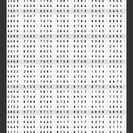
2
3
6
4
1
1
1
9
6
6
1
1
9
6
6
1
4
8
1
9
1
4
8
1
9
3
9
6
6
3
3
9
6
6
3
4
5
0
8
8
4
5
0
8
8
8
4
4
6
1
8
4
4
6
1
2
5
8
6
5
2
5
8
6
5
7
6
5
1
6
7
6
5
1
6
6
3
0
4
4
6
3
0
4
4
4
5
1
4
5
4
5
1
4
5
0
6
6
1
7
0
6
6
1
7
3
4
0
7
7
3
4
0
7
7
5
9
0
1
1
5
9
0
1
1
2
1
2
8
1
2
1
2
8
1
3
8
9
4
4
3
8
9
4
4
7
6
7
6
4
7
6
7
6
4
9
7
8
4
3
9
7
8
4
3
8
8
8
0
8
8
8
8
0
8
8
0
0
0
0
8
0
0
0
0
7
4
4
8
3
7
4
4
8
3
0
7
8
4
3
0
7
8
4
3
4
6
7
8
6
4
6
7
8
6
3
1
5
9
5
3
1
5
9
5
2
8
4
0
4
2
8
4
0
4
0
1
4
3
7
0
1
4
3
7
4
0
8
5
4
4
0
8
5
4
6
0
7
3
1
6
0
7
3
1
2
0
4
4
8
2
0
4
4
8
6
0
8
6
5
6
0
8
6
5
7
1
3
4
7
7
1
3
4
7
9
5
5
8
4
9
5
5
8
4
9
3
8
0
8
9
3
8
0
8
0
6
8
6
5
0
6
8
6
5
3
9
0
3
3
3
9
0
3
3
8
5
2
9
2
8
5
2
9
2
2
4
1
9
1
2
4
1
9
1
8
4
5
5
1
8
4
5
5
1
3
4
6
3
9
3
4
6
3
9
7
2
3
6
9
7
2
3
6
9
X
X
X
X
X
X
X
X
X
X
6
3
5
5
1
6
3
5
5
1
9
9
0
6
6
9
9
0
6
6
6
4
6
8
5
6
4
6
8
5
7
6
9
9
9
7
6
9
9
9
8
7
6
8
5
8
7
6
8
5
4
3
5
3
8
4
3
5
3
8
7
6
4
9
4
7
6
4
9
4
1
3
9
4
4
1
3
9
4
4
0
1
8
1
9
0
1
8
1
9
0
4
2
3
5
0
4
2
3
5
2
4
8
1
9
2
4
8
1
9
3
0
7
6
4
3
0
7
6
4
1
5
1
4
5
1
5
1
4
5
9
9
9
7
7
9
9
9
7
7
4
8
2
1
3
4
8
2
1
3
4
7
0
3
3
4
7
0
3
3
4
0
7
9
7
4
0
7
9
7
7
0
9
8
8
7
0
9
8
8
5
1
8
0
8
5
1
8
0
8
8
8
7
2
9
8
8
7
2
9
3
1
5
0
5
3
1
5
0
5
5
8
1
2
3
5
8
1
2
3
8
7
1
2
3
8
7
1
2
3
4
6
9
6
6
4
6
9
6
6
9
8
1
0
1
9
8
1
0
1
3
0
1
7
8
3
0
1
7
8
1
1
3
2
5
1
1
3
2
5
5
7
6
4
1
5
7
6
4
1
2
0
9
4
4
2
0
9
4
4
8
9
3
9
3
8
9
3
9
3
7
7
3
7
1
7
7
3
7
1
8
7
8
8
7
8
7
8
8
7
5
7
2
9
2
5
7
2
9
2
1
3
3
3
6
1
3
3
3
6
4
7
3
2
5
4
7
3
2
5
4
7
5
1
6
4
7
5
1
6
8
1
7
1
8
8
1
7
1
8
4
8
5
4
9
4
8
5
4
9
9
7
1
7
8
9
7
1
7
8
8
0
1
0
1
8
0
1
0
1
6
8
9
8
8
6
8
9
8
8
4
0
5
8
4
4
0
5
8
4
6
4
2
2
4
6
4
2
2
4
0
3
5
7
3
0
3
5
7
3
6
3
3
2
5
6
3
3
2
5
9
4
6
3
9
9
4
6
3
9
4
1
1
7
8
4
1
1
7
8
0
2
7
4
2
0
2
7
4
2
9
6
4
9
4
9
6
4
9
4
5
2
8
6
5
5
2
8
6
5
6
4
9
3
3
6
4
9
3
3
3
1
7
1
8
3
1
7
1
8
4
0
0
8
8
4
0
0
8
8
8
7
3
4
7
8
7
3
4
7
9
3
2
6
8
9
3
2
6
8