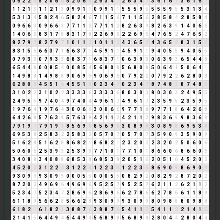
0
6
2
2
4
5
2
0
6
6
5
2
0
6
6
2
6
3
4
7
2
6
3
4
7
3
6
1
6
7
3
6
1
6
7
1
1
2
1
3
1
1
2
1
3
0
9
9
1
1
0
9
9
1
1
5
5
5
9
5
5
5
5
9
5
5
3
1
3
4
5
3
1
3
4
5
8
2
4
6
5
8
2
4
6
7
1
1
5
6
7
1
1
5
6
2
8
5
8
4
2
8
5
8
4
0
9
6
6
3
0
9
6
6
3
7
7
1
1
2
7
7
1
1
2
8
2
6
3
9
8
2
6
3
9
1
4
0
6
6
1
4
0
6
6
8
3
1
7
8
8
3
1
7
8
2
2
6
9
6
2
2
6
9
6
4
7
6
5
2
4
7
6
5
2
8
2
7
9
7
8
2
7
9
7
1
0
1
1
2
1
0
1
1
2
4
3
6
5
2
4
3
6
5
2
8
3
1
5
6
8
3
1
5
6
6
6
3
7
1
6
6
3
7
1
4
5
9
1
1
4
5
9
1
1
9
4
0
5
5
9
4
0
5
5
0
7
9
3
3
0
7
9
3
3
6
8
3
7
1
6
8
3
7
1
0
6
3
9
3
0
6
3
9
3
6
5
4
4
8
6
5
4
4
8
0
0
8
5
4
0
0
8
5
4
5
6
8
0
8
5
6
8
0
8
5
0
6
4
1
5
0
6
4
1
1
4
9
8
8
1
4
9
8
8
9
0
6
9
6
9
0
6
9
6
0
7
9
2
2
0
7
9
2
2
6
2
8
0
8
6
2
8
0
8
4
5
5
1
6
4
5
5
1
6
0
2
3
4
7
0
2
3
4
7
8
7
4
8
3
8
7
4
8
3
3
1
0
2
2
3
1
0
2
2
3
3
3
3
6
3
3
3
3
6
8
0
3
0
3
8
0
3
0
3
2
4
9
5
5
2
4
9
5
5
9
7
4
0
4
9
7
4
0
4
4
9
6
1
7
4
9
6
1
7
2
3
5
9
5
2
3
5
9
5
1
9
7
6
4
1
9
7
6
4
3
0
0
6
6
3
0
0
6
6
9
7
7
1
8
9
7
7
1
8
6
4
2
6
8
6
4
2
6
8
5
7
6
3
9
5
7
6
3
9
4
2
1
1
2
4
2
1
1
2
9
8
3
6
9
9
8
3
6
9
7
9
1
9
1
7
9
1
9
1
8
5
6
9
6
8
5
6
9
6
3
0
8
9
8
3
0
8
9
8
6
9
5
3
8
6
9
5
3
8
2
5
8
3
2
2
5
8
3
2
0
5
7
0
7
0
5
7
0
7
3
5
9
0
9
3
5
9
0
9
5
1
6
2
8
5
1
6
2
8
8
6
8
2
1
8
6
8
2
1
2
3
2
0
2
2
3
2
0
2
5
0
6
0
6
5
0
6
0
6
2
5
3
9
3
2
5
3
9
3
7
7
1
0
1
7
7
1
0
1
8
6
6
0
6
8
6
6
0
6
3
4
0
8
8
3
4
0
8
8
6
8
5
3
8
6
8
5
3
8
2
0
5
1
6
2
0
5
1
6
4
5
2
0
2
4
5
2
0
2
3
1
2
2
4
3
1
2
2
4
1
2
2
3
5
1
2
2
3
5
8
6
9
0
9
8
6
9
0
9
9
3
0
9
9
9
3
0
9
9
0
0
0
5
5
0
0
0
5
5
0
8
2
9
2
0
8
2
9
2
8
7
2
0
2
8
7
2
0
2
4
9
6
9
6
4
9
6
9
6
9
5
2
5
7
9
5
2
5
7
6
2
1
1
2
6
2
1
1
2
5
2
3
4
7
5
2
3
4
7
2
8
6
9
6
2
8
6
9
6
6
2
7
8
6
6
2
7
8
6
6
1
1
8
9
6
1
1
8
9
5
6
6
2
8
5
6
6
2
8
9
3
0
9
9
9
3
0
9
9
8
0
9
8
8
8
0
9
8
8
6
1
8
2
1
6
1
8
2
1
3
8
8
7
6
3
8
8
7
6
5
4
1
1
2
5
4
1
1
2
2
1
4
1
5
2
1
4
1
5
6
4
4
9
4
6
4
4
9
4
5
6
8
9
8
5
6
8
9
8
2
8
0
4
4
2
8
0
4
4