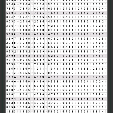
0
7
8
4
3
0
7
8
4
3
1
8
3
3
6
1
8
3
3
6
4
7
9
9
9
4
7
9
9
9
9
5
6
0
6
9
5
6
0
6
2
7
6
6
3
2
7
6
6
3
5
3
3
4
7
5
3
3
4
7
2
0
5
9
5
2
0
5
9
5
7
8
7
3
1
7
8
7
3
1
6
0
1
5
6
6
0
1
5
6
2
4
0
5
5
2
4
0
5
5
6
6
0
4
4
6
6
0
4
4
7
6
9
6
6
7
6
9
6
6
1
6
4
8
3
1
6
4
8
3
2
1
4
2
6
2
1
4
2
6
8
7
6
1
7
8
7
6
1
7
5
0
3
5
8
5
0
3
5
8
5
6
5
5
1
5
6
5
5
1
8
7
3
3
6
8
7
3
3
6
2
7
1
6
7
2
7
1
6
7
4
0
9
5
5
4
0
9
5
5
9
5
8
2
1
9
5
8
2
1
3
9
6
7
4
3
9
6
7
4
9
2
1
9
1
9
2
1
9
1
9
6
3
8
2
9
6
3
8
2
1
0
2
3
5
1
0
2
3
5
0
1
3
3
6
0
1
3
3
6
0
3
9
4
4
0
3
9
4
4
3
2
4
4
8
3
2
4
4
8
3
7
5
8
4
3
7
5
8
4
6
7
1
3
4
6
7
1
3
4
5
4
9
0
9
5
4
9
0
9
3
5
9
7
7
3
5
9
7
7
5
0
9
8
8
5
0
9
8
8
6
7
6
2
8
6
7
6
2
8
4
1
7
5
3
4
1
7
5
3
3
7
4
8
3
3
7
4
8
3
5
5
0
6
6
5
5
0
6
6
9
2
6
4
1
9
2
6
4
1
0
4
2
6
8
0
4
2
6
8
8
6
6
0
6
8
6
6
0
6
8
6
4
4
8
8
6
4
4
8
2
1
0
7
7
2
1
0
7
7
8
5
3
2
5
8
5
3
2
5
8
6
6
9
6
8
6
6
9
6
1
9
8
6
5
1
9
8
6
5
3
4
0
8
8
3
4
0
8
8
5
3
9
2
2
5
3
9
2
2
6
2
3
7
1
6
2
3
7
1
1
4
8
1
9
1
4
8
1
9
2
7
1
5
6
2
7
1
5
6
6
1
4
7
2
6
1
4
7
2
4
6
2
4
6
4
6
2
4
6
7
0
3
9
3
7
0
3
9
3
7
6
5
5
1
7
6
5
5
1
8
5
2
9
2
8
5
2
9
2
6
0
5
7
3
6
0
5
7
3
1
6
5
9
5
1
6
5
9
5
1
0
4
1
5
1
0
4
1
5
4
9
6
5
2
4
9
6
5
2
2
5
1
3
4
2
5
1
3
4
4
6
5
6
2
4
6
5
6
2
8
9
4
5
9
8
9
4
5
9
8
3
0
9
9
8
3
0
9
9
1
6
2
6
8
1
6
2
6
8
6
3
0
3
3
6
3
0
3
3
5
2
2
0
2
5
2
2
0
2
5
4
0
6
6
5
4
0
6
6
8
4
5
0
5
8
4
5
0
5
9
5
3
8
2
9
5
3
8
2
1
7
2
4
6
1
7
2
4
6
8
0
6
4
1
8
0
6
4
1
6
0
1
6
7
6
0
1
6
7
5
5
8
9
8
5
5
8
9
8
8
9
3
1
4
8
9
3
1
4
1
5
6
5
2
1
5
6
5
2
5
5
2
0
2
5
5
2
0
2
8
5
6
0
6
8
5
6
0
6
9
6
0
1
1
9
6
0
1
1
4
7
9
0
9
4
7
9
0
9
2
4
6
3
9
2
4
6
3
9
0
8
9
4
4
0
8
9
4
4
0
9
2
6
8
0
9
2
6
8
0
9
6
0
6
0
9
6
0
6
1
6
4
8
3
1
6
4
8
3
8
8
3
5
8
8
8
3
5
8
4
7
2
5
7
4
7
2
5
7
9
9
3
6
9
9
9
3
6
9
8
7
5
0
5
8
7
5
0
5
5
0
8
4
3
5
0
8
4
3
7
0
4
3
7
7
0
4
3
7
6
7
7
1
8
6
7
7
1
8
1
9
2
3
5
1
9
2
3
5
5
9
7
2
9
5
9
7
2
9
5
7
0
1
1
5
7
0
1
1
9
8
1
4
5