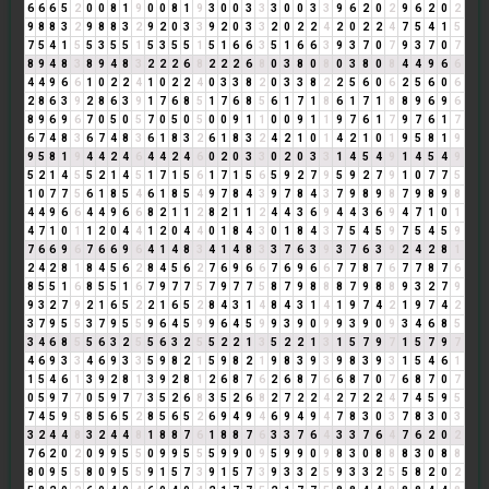
6
6
6
5
2
0
0
8
1
9
0
0
8
1
9
3
0
0
3
3
3
0
0
3
3
9
6
2
0
2
9
6
2
0
2
9
8
8
3
2
9
8
8
3
2
9
2
0
3
3
9
2
0
3
3
2
0
2
2
4
2
0
2
2
4
7
5
4
1
5
7
5
4
1
5
5
3
5
5
1
5
3
5
5
1
5
1
6
6
3
5
1
6
6
3
9
3
7
0
7
9
3
7
0
7
8
9
4
8
3
8
9
4
8
3
2
2
2
6
8
2
2
2
6
8
0
3
8
0
8
0
3
8
0
8
4
4
9
6
6
4
4
9
6
6
1
0
2
2
4
1
0
2
2
4
0
3
3
8
2
0
3
3
8
2
2
5
6
0
6
2
5
6
0
6
2
8
6
3
9
2
8
6
3
9
1
7
6
8
5
1
7
6
8
5
6
1
7
1
8
6
1
7
1
8
8
9
6
9
6
8
9
6
9
6
7
0
5
0
5
7
0
5
0
5
0
0
9
1
1
0
0
9
1
1
9
7
6
1
7
9
7
6
1
7
6
7
4
8
3
6
7
4
8
3
6
1
8
3
2
6
1
8
3
2
4
2
1
0
1
4
2
1
0
1
9
5
8
1
9
9
5
8
1
9
4
4
2
4
6
4
4
2
4
6
0
2
0
3
3
0
2
0
3
3
1
4
5
4
9
1
4
5
4
9
5
2
1
4
5
5
2
1
4
5
1
7
1
5
6
1
7
1
5
6
5
9
2
7
9
5
9
2
7
9
1
0
7
7
5
1
0
7
7
5
6
1
8
5
4
6
1
8
5
4
9
7
8
4
3
9
7
8
4
3
7
9
8
9
8
7
9
8
9
8
4
4
9
6
6
4
4
9
6
6
8
2
1
1
2
8
2
1
1
2
4
4
3
6
9
4
4
3
6
9
4
7
1
0
1
4
7
1
0
1
1
2
0
4
4
1
2
0
4
4
0
1
8
4
3
0
1
8
4
3
7
5
4
5
9
7
5
4
5
9
7
6
6
9
6
7
6
6
9
6
4
1
4
8
3
4
1
4
8
3
3
7
6
3
9
3
7
6
3
9
2
4
2
8
1
2
4
2
8
1
8
4
5
6
2
8
4
5
6
2
7
6
9
6
6
7
6
9
6
6
7
7
8
7
6
7
7
8
7
6
8
5
5
1
6
8
5
5
1
6
7
9
7
7
5
7
9
7
7
5
8
7
9
8
8
8
7
9
8
8
9
3
2
7
9
9
3
2
7
9
2
1
6
5
2
2
1
6
5
2
8
4
3
1
4
8
4
3
1
4
1
9
7
4
2
1
9
7
4
2
3
7
9
5
5
3
7
9
5
5
9
6
4
5
9
9
6
4
5
9
9
3
9
0
9
9
3
9
0
9
3
4
6
8
5
3
4
6
8
5
5
6
3
2
5
5
6
3
2
5
5
2
2
1
3
5
2
2
1
3
1
5
7
9
7
1
5
7
9
7
4
6
9
3
3
4
6
9
3
3
5
9
8
2
1
5
9
8
2
1
9
8
3
9
3
9
8
3
9
3
1
5
4
6
1
1
5
4
6
1
3
9
2
8
1
3
9
2
8
1
2
6
8
7
6
2
6
8
7
6
6
8
7
0
7
6
8
7
0
7
0
5
9
7
7
0
5
9
7
7
3
5
2
6
8
3
5
2
6
8
2
7
2
2
4
2
7
2
2
4
7
4
5
9
5
7
4
5
9
5
8
5
6
5
2
8
5
6
5
2
6
9
4
9
4
6
9
4
9
4
7
8
3
0
3
7
8
3
0
3
3
2
4
4
8
3
2
4
4
8
1
8
8
7
6
1
8
8
7
6
3
3
7
6
4
3
3
7
6
4
7
6
2
0
2
7
6
2
0
2
0
9
9
5
5
0
9
9
5
5
5
9
9
0
9
5
9
9
0
9
8
3
0
8
8
8
3
0
8
8
8
0
9
5
5
8
0
9
5
5
9
1
5
7
3
9
1
5
7
3
9
3
3
2
5
9
3
3
2
5
5
8
2
0
2