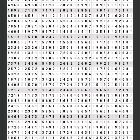
4
9
6
0
6
4
9
6
0
6
7
8
2
0
2
7
8
2
0
2
8
9
9
9
9
8
9
9
9
9
1
8
9
7
7
1
8
9
7
7
7
1
7
9
7
7
1
7
9
7
8
8
5
8
4
8
8
5
8
4
7
0
1
7
8
7
0
1
7
8
6
5
8
1
9
6
5
8
1
9
9
1
1
2
3
9
1
1
2
3
8
2
3
7
1
8
2
3
7
1
6
2
0
4
4
6
2
0
4
4
6
7
5
4
9
6
7
5
4
9
6
2
0
4
4
6
2
0
4
4
9
2
9
3
3
9
2
9
3
3
7
0
5
1
6
7
0
5
1
6
5
5
0
4
4
5
5
0
4
4
9
9
0
7
7
9
9
0
7
7
4
6
8
5
4
4
6
8
5
4
8
9
7
7
5
8
9
7
7
5
1
4
1
5
6
1
4
1
5
6
3
5
8
8
7
3
5
8
8
7
5
5
1
8
9
5
5
1
8
9
0
2
4
7
2
0
2
4
7
2
2
1
0
0
0
2
1
0
0
0
9
8
8
6
5
9
8
8
6
5
5
7
9
1
1
5
7
9
1
1
1
5
6
8
5
1
5
6
8
5
7
1
1
0
1
7
1
1
0
1
2
3
2
6
8
2
3
2
6
8
2
5
0
1
1
2
5
0
1
1
9
8
6
3
9
9
8
6
3
9
8
9
2
5
7
8
9
2
5
7
1
3
5
1
6
1
3
5
1
6
7
2
0
5
5
7
2
0
5
5
6
0
5
3
8
6
0
5
3
8
7
3
0
2
2
7
3
0
2
2
9
9
8
5
4
9
9
8
5
4
6
2
2
2
4
6
2
2
2
4
7
3
7
9
7
7
3
7
9
7
5
4
5
6
2
5
4
5
6
2
2
6
8
2
1
2
6
8
2
1
9
9
2
7
9
9
9
2
7
9
2
5
7
2
9
2
5
7
2
9
8
2
0
2
2
8
2
0
2
2
1
7
5
0
5
1
7
5
0
5
6
3
2
8
1
6
3
2
8
1
6
3
9
5
5
6
3
9
5
5
3
1
8
4
3
3
1
8
4
3
2
5
3
4
7
2
5
3
4
7
1
0
7
7
5
1
0
7
7
5
3
4
2
8
1
3
4
2
8
1
7
5
7
0
7
7
5
7
0
7
8
4
0
5
5
8
4
0
5
5
1
5
7
0
7
1
5
7
0
7
7
7
2
9
2
7
7
2
9
2
5
1
9
2
2
5
1
9
2
2
5
2
1
2
3
5
2
1
2
3
2
3
4
0
4
2
3
4
0
4
9
6
6
0
6
9
6
6
0
6
7
2
1
9
1
7
2
1
9
1
1
1
7
3
1
1
1
7
3
1
0
1
9
0
9
0
1
9
0
9
0
8
9
3
3
0
8
9
3
3
8
0
4
4
8
8
0
4
4
8
8
6
8
7
6
8
6
8
7
6
7
8
8
5
4
7
8
8
5
4
2
4
1
5
6
2
4
1
5
6
8
3
6
1
7
8
3
6
1
7
0
5
4
0
4
0
5
4
0
4
0
4
9
5
5
0
4
9
5
5
2
3
0
0
0
2
3
0
0
0
5
8
5
5
1
5
8
5
5
1
5
6
5
1
6
5
6
5
1
6
6
4
6
8
5
6
4
6
8
5
2
4
7
3
1
2
4
7
3
1
8
8
2
3
5
8
8
2
3
5
1
8
4
2
6
1
8
4
2
6
2
9
1
6
7
2
9
1
6
7
5
8
6
9
6
5
8
6
9
6
6
1
1
6
7
6
1
1
6
7
8
7
2
6
8
8
7
2
6
8
1
4
9
1
1
1
4
9
1
1
5
2
1
8
9
5
2
1
8
9
9
0
8
2
1
9
0
8
2
1
0
4
7
4
2
0
4
7
4
2
3
7
2
9
2
3
7
2
9
2
1
6
3
9
3
1
6
3
9
3
3
0
6
1
7
3
0
6
1
7
2
1
1
1
2
2
1
1
1
2
2
6
4
6
1
2
6
4
6
1
3
5
2
7
9
3
5
2
7
9