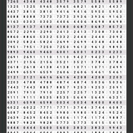
7
2
6
5
2
4
3
4
8
3
4
3
4
8
3
3
5
7
9
7
3
5
7
9
7
5
5
8
9
8
5
5
8
9
8
1
3
2
5
7
1
3
2
5
7
0
9
6
5
2
0
9
6
5
2
6
8
2
1
3
6
8
2
1
3
4
4
3
7
1
4
4
3
7
1
3
8
1
0
1
3
8
1
0
1
9
4
1
6
7
9
4
1
6
7
5
9
5
0
5
5
9
5
0
5
8
0
8
8
7
8
0
8
8
7
7
3
7
3
1
7
3
7
3
1
3
9
3
6
9
3
9
3
6
9
9
1
6
3
9
9
1
6
3
9
0
3
0
3
3
0
3
0
3
3
4
4
0
6
6
4
4
0
6
6
8
6
9
8
8
8
6
9
8
8
8
1
3
7
1
8
1
3
7
1
4
1
8
0
8
4
1
8
0
8
0
6
8
7
6
0
6
8
7
6
8
5
7
2
9
8
5
7
2
9
2
2
9
0
9
2
2
9
0
9
2
4
1
3
4
2
4
1
3
4
7
3
0
8
8
7
3
0
8
8
8
8
6
0
6
8
8
6
0
6
5
3
3
2
5
5
3
3
2
5
2
4
4
0
4
2
4
4
0
4
2
0
9
2
2
2
0
9
2
2
5
8
2
4
6
5
8
2
4
6
2
6
9
9
9
2
6
9
9
9
4
3
4
8
3
4
3
4
8
3
7
9
5
1
6
7
9
5
1
6
7
2
5
0
5
7
2
5
0
5
9
6
1
2
3
9
6
1
2
3
9
8
9
3
3
9
8
9
3
3
9
4
6
0
6
9
4
6
0
6
6
0
0
1
1
6
0
0
1
1
0
2
3
3
6
0
2
3
3
6
2
6
9
1
1
2
6
9
1
1
1
1
1
0
1
1
1
1
0
1
9
4
2
7
9
9
4
2
7
9
4
3
7
1
8
4
3
7
1
8
2
1
5
6
2
2
1
5
6
2
3
5
2
1
3
3
5
2
1
3
3
7
8
4
3
3
7
8
4
3
2
6
1
8
9
2
6
1
8
9
4
1
3
8
2
4
1
3
8
2
1
0
7
1
8
1
0
7
1
8
2
4
9
9
9
2
4
9
9
9
6
5
5
9
5
6
5
5
9
5
2
6
0
6
6
2
6
0
6
6
5
4
6
1
7
5
4
6
1
7
2
1
2
1
3
2
1
2
1
3
6
6
1
6
7
6
6
1
6
7
4
2
0
8
8
4
2
0
8
8
2
2
0
3
3
2
2
0
3
3
4
7
8
8
7
4
7
8
8
7
4
8
7
4
2
4
8
7
4
2
5
0
3
6
9
5
0
3
6
9
7
4
4
3
7
7
4
4
3
7
8
8
5
7
3
8
8
5
7
3
9
2
5
3
8
9
2
5
3
8
2
0
9
1
1
2
0
9
1
1
7
9
1
0
1
7
9
1
0
1
2
2
5
7
3
2
2
5
7
3
1
3
2
9
2
1
3
2
9
2
9
1
1
1
2
9
1
1
1
2
8
5
3
5
8
8
5
3
5
8
5
6
4
9
4
5
6
4
9
4
6
3
3
1
4
6
3
3
1
4
6
5
9
8
8
6
5
9
8
8
0
0
3
4
7
0
0
3
4
7
8
4
0
0
0
8
4
0
0
0
6
0
2
2
4
6
0
2
2
4
7
7
7
1
8
7
7
7
1
8
3
7
4
4
8
3
7
4
4
8
6
0
8
7
6
6
0
8
7
6
8
4
5
2
7
8
4
5
2
7
9
9
8
0
8
9
9
8
0
8
9
5
2
4
6
9
5
2
4
6
2
6
3
9
3
2
6
3
9
3
5
4
0
6
6
5
4
0
6
6
1
1
7
4
2
1
1
7
4
2
9
8
8
7
6
9
8
8
7
6
9
8
2
8
1
9
8
2
8
1
5
7
7
3
1
5
7
7
3
1
5
4
1
5
6
5
4
1
5
6
0
4
4
4
8
0
4
4
4
8
5
6
0
0
0
5
6
0
0
0
3
8
3
3
6
3
8
3
3
6
9
9
4
3
7
9
9
4
3
7
6
0
6
4
1
6
0
6
4
1
4
9
9
3
3
4
9
9
3
3
1
8
9
4
4
1
8
9
4
4