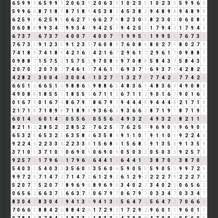
6
5
9
9
9
6
5
9
9
9
2
0
6
3
9
2
0
6
3
9
1
0
2
3
5
1
0
2
3
5
5
9
9
6
6
5
9
9
6
6
8
7
1
8
9
8
7
1
8
9
4
5
3
8
2
4
5
3
8
2
9
4
8
9
8
9
4
8
9
8
6
2
5
9
5
6
2
5
9
5
6
6
2
7
9
6
6
2
7
9
8
2
3
0
3
8
2
3
0
3
0
6
0
8
8
0
6
0
8
8
9
9
3
4
7
9
9
3
4
7
9
4
2
5
7
9
4
2
5
7
1
7
9
4
4
1
7
9
4
4
6
7
3
7
1
6
7
3
7
1
4
0
0
7
7
4
0
0
7
7
1
9
9
5
5
1
9
9
5
5
7
6
7
3
1
7
6
7
3
1
9
1
2
3
5
9
1
2
3
5
7
6
0
8
8
7
6
0
8
8
8
0
2
7
9
8
0
2
7
9
7
4
1
8
9
7
4
1
8
9
4
2
1
6
7
4
2
1
6
7
2
9
6
1
7
2
9
6
1
7
0
9
8
8
7
0
9
8
8
7
1
5
7
5
3
1
5
7
5
3
9
7
0
8
8
9
7
0
8
8
5
8
4
3
7
5
8
4
3
7
2
0
7
0
7
2
0
7
0
7
7
4
6
1
7
7
4
6
1
7
6
9
3
7
1
6
9
3
7
1
4
2
8
2
1
4
2
8
2
1
3
0
0
4
4
3
0
0
4
4
1
3
2
7
9
1
3
2
7
9
7
7
4
2
6
7
7
4
2
6
6
6
5
1
6
6
6
5
1
6
9
8
8
6
5
9
8
8
6
5
4
8
3
6
9
4
8
3
6
9
4
9
0
8
8
4
9
0
8
8
1
8
5
5
1
1
8
5
5
1
6
7
1
1
2
6
7
1
1
2
9
0
1
6
7
9
0
1
6
7
0
1
6
7
4
0
1
6
7
4
8
6
7
9
7
8
6
7
9
7
9
4
4
4
8
9
4
4
4
8
2
1
7
1
8
2
1
7
1
8
7
1
8
9
8
7
1
8
9
8
9
3
6
6
3
9
3
6
6
3
8
7
1
9
1
8
7
1
9
1
6
0
1
4
5
6
0
1
4
5
0
5
5
6
2
0
5
5
6
2
4
9
3
2
5
4
9
3
2
5
8
2
1
1
2
8
2
1
1
2
2
8
5
2
7
2
8
5
2
7
7
6
2
5
7
7
6
2
5
7
9
6
9
0
9
9
6
9
0
9
6
5
3
2
5
6
5
3
2
5
6
3
5
8
4
6
3
5
8
4
9
1
1
0
1
9
1
1
0
1
9
2
2
4
6
9
2
2
4
6
2
2
3
3
6
2
2
3
3
6
1
5
6
8
5
1
5
6
8
5
9
1
3
5
8
9
1
3
5
8
3
7
1
0
1
3
7
1
0
1
0
6
9
0
9
0
6
9
0
9
0
5
0
3
3
0
5
0
3
3
9
2
5
7
3
9
2
5
7
3
1
7
9
6
6
1
7
9
6
6
6
4
4
1
5
6
4
4
1
5
3
8
7
0
7
3
8
7
0
7
5
4
0
3
3
5
4
0
3
3
3
5
6
0
6
3
5
6
0
6
5
9
0
5
5
5
9
0
5
5
9
9
7
2
9
9
9
7
2
9
7
1
4
7
2
7
1
4
7
2
6
1
2
9
2
6
1
2
9
2
2
2
2
7
9
2
2
2
7
9
5
2
0
7
7
5
2
0
7
7
8
9
6
9
6
8
9
6
9
6
3
4
0
2
2
3
4
0
2
2
0
6
5
6
2
0
6
5
6
2
6
6
3
7
1
6
6
3
7
1
0
6
7
9
7
0
6
7
9
7
0
3
3
4
7
0
3
3
4
7
8
3
0
4
4
8
3
0
4
4
9
4
1
3
4
9
4
1
3
4
5
6
4
7
2
5
6
4
7
2
7
0
6
6
3
7
0
6
6
3
8
8
4
2
6
8
8
4
2
6
1
7
2
9
2
1
7
2
9
2
9
6
0
1
1
9
6
0
1
1