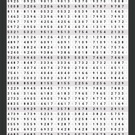
0
9
2
5
7
0
9
2
5
7
9
0
1
3
4
9
0
1
3
4
9
3
7
0
7
9
3
7
0
7
1
0
0
8
8
1
0
0
8
8
3
2
0
6
6
3
2
0
6
6
6
9
5
3
8
6
9
5
3
8
9
7
8
7
6
9
7
8
7
6
8
1
1
8
9
8
1
1
8
9
0
5
3
2
5
0
5
3
2
5
0
5
3
9
3
0
5
3
9
3
1
4
6
3
9
1
4
6
3
9
3
3
9
6
6
3
3
9
6
6
9
8
1
3
4
9
8
1
3
4
7
9
9
3
3
7
9
9
3
3
7
5
9
7
7
7
5
9
7
7
4
2
5
6
2
4
2
5
6
2
5
3
0
7
7
5
3
0
7
7
5
9
7
2
9
5
9
7
2
9
0
9
5
0
5
0
9
5
0
5
4
0
7
4
2
4
0
7
4
2
1
3
1
9
1
1
3
1
9
1
5
3
2
1
3
5
3
2
1
3
9
5
1
3
4
9
5
1
3
4
9
7
5
4
9
9
7
5
4
9
2
1
3
3
6
2
1
3
3
6
8
1
2
6
8
8
1
2
6
8
4
2
1
2
3
4
2
1
2
3
1
2
9
8
8
1
2
9
8
8
4
8
9
7
7
4
8
9
7
7
6
0
9
1
1
6
0
9
1
1
7
1
0
9
9
7
1
0
9
9
1
6
3
8
2
1
6
3
8
2
8
8
2
4
6
8
8
2
4
6
1
0
5
8
4
1
0
5
8
4
7
5
7
6
4
7
5
7
6
4
9
2
4
0
4
9
2
4
0
4
9
3
8
6
5
9
3
8
6
5
8
0
1
8
9
8
0
1
8
9
7
3
0
4
4
7
3
0
4
4
9
9
4
0
4
9
9
4
0
4
5
0
5
9
5
5
0
5
9
5
7
4
6
9
6
7
4
6
9
6
8
4
8
7
6
8
4
8
7
6
3
3
3
6
9
3
3
3
6
9
3
7
3
2
5
3
7
3
2
5
1
0
8
7
6
1
0
8
7
6
4
0
7
4
2
4
0
7
4
2
2
7
0
0
0
2
7
0
0
0
4
5
1
1
2
4
5
1
1
2
7
5
4
1
5
7
5
4
1
5
4
0
4
0
4
4
0
4
0
4
9
1
6
6
3
9
1
6
6
3
3
2
2
5
7
3
2
2
5
7
5
0
0
2
2
5
0
0
2
2
6
3
4
7
2
6
3
4
7
2
9
8
4
4
8
9
8
4
4
8
8
5
0
8
8
8
5
0
8
8
8
1
5
5
1
8
1
5
5
1
2
2
5
6
2
2
2
5
6
2
1
2
2
9
2
1
2
2
9
2
8
9
4
5
9
8
9
4
5
9
7
7
1
9
1
7
7
1
9
1
7
8
8
3
2
7
8
8
3
2
3
1
6
6
3
3
1
6
6
3
6
1
8
3
2
6
1
8
3
2
7
9
6
5
2
7
9
6
5
2
2
7
3
3
6
2
7
3
3
6
4
9
0
5
5
4
9
0
5
5
7
9
6
7
4
7
9
6
7
4
9
7
7
4
2
9
7
7
4
2
8
8
3
5
8
8
8
3
5
8
4
6
1
7
8
4
6
1
7
8
7
1
4
7
2
7
1
4
7
2
1
1
6
9
6
1
1
6
9
6
0
9
2
9
2
0
9
2
9
2
3
5
7
8
6
3
5
7
8
6
2
9
1
0
1
2
9
1
0
1
4
7
3
9
3
4
7
3
9
3
5
2
3
3
6
5
2
3
3
6
3
8
2
4
6
3
8
2
4
6
5
7
5
9
5
5
7
5
9
5
9
5
1
6
7
9
5
1
6
7
2
2
5
8
4
2
2
5
8
4
4
1
9
5
5
4
1
9
5
5
3
5
5
9
5
3
5
5
9
5
9
2
8
7
6
9
2
8
7
6
1
9
3
3
6
1
9
3
3
6
1
2
4
6
1
1
2
4
6
1
6
9
3
2
5
6
9
3
2
5
9
4
2
8
1
9
4
2
8
1
9
0
2
3
5
9
0
2
3
5
4
6
8
5
4
4
6
8
5
4
5
2
2
6
8
5
2
2
6
8
0
0
7
9
7
0
0
7
9
7
4
6
3
2
5