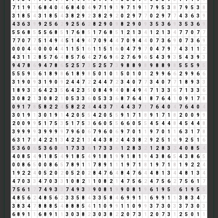
7
1
1
9
1
6
8
4
0
4
6
8
4
0
4
9
7
1
9
1
9
7
1
9
1
7
9
5
3
8
7
9
5
3
8
3
1
8
5
4
3
1
8
5
4
3
8
2
9
2
3
8
2
9
2
0
2
9
7
7
0
2
9
7
7
4
3
6
3
9
4
3
6
3
9
9
2
5
6
2
9
2
5
6
2
8
2
9
0
9
8
2
9
0
9
3
5
3
6
9
3
5
3
6
9
5
5
6
8
5
5
5
6
8
5
1
7
6
8
5
1
7
6
8
5
1
2
1
3
4
1
2
1
3
4
7
7
0
7
7
7
7
0
7
7
5
1
4
9
4
5
1
4
9
4
7
0
9
4
4
7
0
9
4
4
0
7
3
6
9
0
7
3
6
9
0
0
0
4
4
0
0
0
4
4
1
1
5
1
6
1
1
5
1
6
0
4
7
9
7
0
4
7
9
7
4
3
1
1
2
4
3
1
1
2
8
5
7
6
4
8
5
7
6
4
2
7
6
9
6
2
7
6
9
6
5
4
3
9
3
5
4
3
9
3
9
4
7
8
6
9
4
7
8
6
5
2
5
7
3
5
2
5
7
3
9
8
8
9
8
9
8
8
9
8
5
5
5
9
5
5
5
5
9
5
6
1
8
9
8
6
1
8
9
8
5
0
1
0
1
5
0
1
0
1
2
9
9
6
6
2
9
9
6
6
3
1
9
0
9
3
1
9
0
9
2
4
4
7
2
2
4
4
7
2
3
4
0
7
7
3
4
0
7
7
1
8
9
3
3
1
8
9
3
3
6
4
2
3
5
6
4
2
3
5
0
8
4
9
4
0
8
4
9
4
7
1
3
3
6
7
1
3
3
6
3
0
8
2
1
3
0
8
2
1
0
5
3
3
6
0
5
3
3
6
8
7
6
4
1
8
7
6
4
1
0
9
1
7
8
0
9
1
7
8
5
8
2
2
4
5
8
2
2
4
4
4
3
7
1
4
4
3
7
1
7
6
4
0
4
7
6
4
0
4
3
0
1
9
1
3
0
1
9
1
4
2
0
5
5
4
2
0
5
5
9
1
7
1
8
9
1
7
1
8
2
0
0
9
9
2
0
0
9
9
5
1
7
5
3
5
1
7
5
3
6
6
0
5
5
6
6
0
5
5
4
5
4
4
8
4
5
4
4
8
3
9
9
9
9
3
9
9
9
9
7
9
6
0
6
7
9
6
0
6
9
7
0
1
1
9
7
0
1
1
6
3
1
7
8
6
3
1
7
8
4
2
2
1
3
4
2
2
1
3
4
4
3
8
2
4
4
3
8
2
9
2
5
1
6
9
2
5
1
6
5
3
6
0
6
5
3
6
0
6
1
7
3
3
6
1
7
3
3
6
1
2
8
3
2
1
2
8
3
2
4
0
8
5
4
4
0
8
5
4
9
1
8
5
4
9
1
8
5
4
9
1
8
1
9
9
1
8
1
9
4
3
8
6
5
4
3
8
6
5
0
0
8
6
5
0
0
8
6
5
7
8
9
1
1
7
8
9
1
1
1
9
7
1
8
1
9
7
1
8
1
9
2
2
4
1
9
2
2
4
0
5
2
0
2
0
5
2
0
2
8
4
7
6
4
8
4
7
6
4
4
8
1
3
4
4
8
1
3
4
4
7
0
3
3
4
7
0
3
3
1
0
8
2
1
1
0
8
2
1
4
7
5
6
2
4
7
5
6
2
7
5
6
1
7
7
5
6
1
7
7
4
9
3
3
7
4
9
3
3
9
0
8
1
9
9
0
8
1
9
6
1
9
5
5
6
1
9
5
5
4
8
5
6
2
4
8
5
6
2
3
3
5
8
4
3
3
5
8
4
6
9
9
1
1
6
9
9
1
1
3
8
3
4
7
3
8
3
4
7
8
8
8
5
4
8
8
8
5
4
1
1
0
9
9
1
1
0
9
9
3
7
3
0
3
3
7
3
0
3
6
8
9
1
1
6
8
9
1
1
3
0
3
8
2
3
0
3
8
2
2
0
7
3
1
2
0
7
3
1
2
5
0
1
1