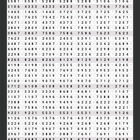
5
5
8
1
9
5
5
8
1
9
5
2
8
8
7
5
2
8
8
7
5
2
8
8
7
3
1
0
6
6
3
1
0
6
6
3
1
0
6
6
4
3
3
3
6
4
3
3
3
6
4
3
3
3
6
7
7
6
6
3
7
7
6
6
3
7
7
6
6
3
1
4
6
5
2
1
4
6
5
2
1
4
6
5
2
3
7
2
5
7
3
7
2
5
7
3
7
2
5
7
7
6
2
5
7
7
6
2
5
7
7
6
2
5
7
7
5
4
2
6
7
5
4
2
6
7
5
4
2
6
0
6
7
1
8
0
6
7
1
8
0
6
7
1
8
4
3
7
3
1
4
3
7
3
1
4
3
7
3
1
1
2
0
7
7
1
2
0
7
7
1
2
0
7
7
2
8
0
9
9
2
8
0
9
9
2
8
0
9
9
7
8
9
5
5
7
8
9
5
5
7
8
9
5
5
3
8
6
7
4
3
8
6
7
4
3
8
6
7
4
7
5
8
6
5
7
5
8
6
5
7
5
8
6
5
7
6
2
3
5
7
6
2
3
5
7
6
2
3
5
2
4
5
5
1
2
4
5
5
1
2
4
5
5
1
5
3
9
1
1
5
3
9
1
1
5
3
9
1
1
0
4
8
7
6
0
4
8
7
6
0
4
8
7
6
3
3
4
2
6
3
3
4
2
6
3
3
4
2
6
6
6
8
9
8
6
6
8
9
8
6
6
8
9
8
0
2
3
4
7
0
2
3
4
7
0
2
3
4
7
2
2
9
8
8
2
2
9
8
8
2
2
9
8
8
2
7
0
9
9
2
7
0
9
9
2
7
0
9
9
2
2
3
4
7
2
2
3
4
7
2
2
3
4
7
8
2
6
5
2
8
2
6
5
2
8
2
6
5
2
8
1
2
9
2
8
1
2
9
2
8
1
2
9
2
4
1
9
8
8
4
1
9
8
8
4
1
9
8
8
2
5
5
5
1
2
5
5
5
1
2
5
5
5
1
4
2
4
5
9
4
2
4
5
9
4
2
4
5
9
7
6
9
3
3
7
6
9
3
3
7
6
9
3
3
0
9
5
3
8
0
9
5
3
8
0
9
5
3
8
3
4
1
9
1
3
4
1
9
1
3
4
1
9
1
7
4
1
9
1
7
4
1
9
1
7
4
1
9
1
4
1
0
0
0
4
1
0
0
0
4
1
0
0
0
9
0
7
0
7
9
0
7
0
7
9
0
7
0
7
5
7
1
2
3
5
7
1
2
3
5
7
1
2
3
6
1
0
8
8
6
1
0
8
8
6
1
0
8
8
2
7
4
0
4
2
7
4
0
4
2
7
4
0
4
3
3
3
0
3
3
3
3
0
3
3
3
3
0
3
8
6
8
1
9
8
6
8
1
9
8
6
8
1
9
1
1
0
7
7
1
1
0
7
7
1
1
0
7
7
3
9
9
6
6
3
9
9
6
6
3
9
9
6
6
7
3
8
8
7
7
3
8
8
7
7
3
8
8
7
9
4
9
9
9
9
4
9
9
9
9
4
9
9
9
6
2
2
2
4
6
2
2
2
4
6
2
2
2
4
7
5
8
6
5
7
5
8
6
5
7
5
8
6
5
8
5
6
0
6
8
5
6
0
6
8
5
6
0
6
9
2
2
1
3
9
2
2
1
3
9
2
2
1
3
5
5
3
1
4
5
5
3
1
4
5
5
3
1
4
9
1
2
6
8
9
1
2
6
8
9
1
2
6
8
1
5
7
6
4
1
5
7
6
4
1
5
7
6
4
4
3
7
3
1
4
3
7
3
1
4
3
7
3
1
5
2
2
4
6
5
2
2
4
6
5
2
2
4
6
9
2
6
8
5
9
2
6
8
5
9
2
6
8
5
4
1
7
9
7
4
1
7
9
7
4
1
7
9
7
0
9
0
7
7
0
9
0
7
7
0
9
0
7
7
2
9
6
7
4
2
9
6
7
4
2
9
6
7
4
3
8
8
7
6
3
8
8
7
6
3
8
8
7
6
7
6
9
1
1
7
6
9
1
1
7
6
9
1
1
4
9
8
3
2
4
9
8
3
2
4
9
8
3
2
4
7
1
8
9
4
7
1
8
9
4
7
1
8
9
9
9
0
8
8