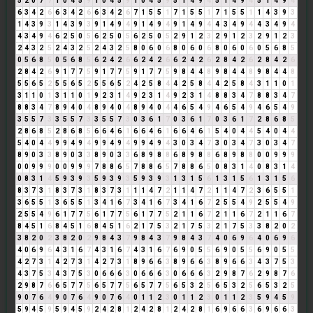
5
2
0
7
7
1
0
4
5
9
1
0
4
5
9
1
0
4
5
9
5
1
4
9
4
5
1
4
9
4
5
1
4
9
4
6
3
4
2
6
6
3
4
2
6
6
3
4
2
6
7
1
5
5
1
7
1
5
5
1
7
1
5
5
1
1
4
3
9
3
1
4
3
9
3
1
4
3
9
3
9
1
4
9
4
9
1
4
9
4
9
1
4
9
4
4
3
4
9
4
4
3
4
9
4
4
3
4
9
4
6
2
5
0
5
6
2
5
0
5
6
2
5
0
5
2
9
1
2
3
2
9
1
2
3
2
9
1
2
3
2
4
3
2
5
2
4
3
2
5
2
4
3
2
5
8
0
6
0
6
8
0
6
0
6
8
0
6
0
6
0
5
6
8
5
0
5
6
8
5
0
5
6
8
5
6
2
4
2
6
6
2
4
2
6
6
2
4
2
6
2
8
4
2
6
2
8
4
2
6
2
8
4
2
6
9
1
7
7
5
9
1
7
7
5
9
1
7
7
5
9
8
4
4
8
9
8
4
4
8
9
8
4
4
8
5
5
6
5
2
5
5
6
5
2
5
5
6
5
2
4
2
5
8
4
4
2
5
8
4
4
2
5
8
4
3
1
1
0
1
3
1
1
0
1
3
1
1
0
1
9
2
3
1
4
9
2
3
1
4
9
2
3
1
4
8
8
3
4
7
8
8
3
4
7
8
8
3
4
7
8
9
4
0
4
8
9
4
0
4
8
9
4
0
4
4
6
5
4
9
4
6
5
4
9
4
6
5
4
9
3
5
5
7
3
3
5
5
7
3
3
5
5
7
3
0
3
6
1
7
0
3
6
1
7
0
3
6
1
7
2
8
6
8
5
2
8
6
8
5
2
8
6
8
5
6
6
4
6
1
6
6
4
6
1
6
6
4
6
1
5
4
0
4
4
5
4
0
4
4
5
4
0
4
4
9
9
4
9
4
9
9
4
9
4
9
9
4
9
4
3
0
3
4
7
3
0
3
4
7
3
0
3
4
7
8
9
0
3
3
8
9
0
3
3
8
9
0
3
3
6
8
9
8
8
6
8
9
8
8
6
8
9
8
8
0
0
9
9
9
0
0
9
9
9
0
0
9
9
9
7
8
8
6
5
7
8
8
6
5
7
8
8
6
5
0
8
3
1
4
0
8
3
1
4
0
8
3
1
4
5
9
3
9
3
5
9
3
9
3
5
9
3
9
3
1
3
1
5
6
1
3
1
5
6
1
3
1
5
6
8
3
7
3
1
8
3
7
3
1
8
3
7
3
1
1
1
4
7
2
1
1
4
7
2
1
1
4
7
2
3
6
5
5
1
3
6
5
5
1
3
6
5
5
1
3
4
1
6
7
3
4
1
6
7
3
4
1
6
7
2
5
5
4
9
2
5
5
4
9
2
5
5
4
9
6
1
7
7
5
6
1
7
7
5
6
1
7
7
5
2
1
1
6
7
2
1
1
6
7
2
1
1
6
7
8
4
5
1
6
8
4
5
1
6
8
4
5
1
6
2
1
7
5
3
2
1
7
5
3
2
1
7
5
3
3
8
2
0
2
3
8
2
0
2
3
8
2
0
2
9
8
4
3
7
9
8
4
3
7
9
8
4
3
7
4
0
6
9
6
4
0
6
9
6
4
0
6
9
6
4
3
1
6
7
4
3
1
6
7
4
3
1
6
7
6
9
0
5
5
6
9
0
5
5
6
9
0
5
5
4
2
7
3
1
4
2
7
3
1
4
2
7
3
1
8
9
6
6
3
8
9
6
6
3
8
9
6
6
3
4
3
7
5
3
4
3
7
5
3
4
3
7
5
3
0
6
6
6
3
0
6
6
6
3
0
6
6
6
3
2
9
8
7
6
2
9
8
7
6
2
9
8
7
6
6
5
7
7
5
6
5
7
7
5
6
5
7
7
5
6
5
3
2
5
6
5
3
2
5
6
5
3
2
5
9
0
7
6
4
9
0
7
6
4
9
0
7
6
4
0
1
1
2
3
0
1
1
2
3
0
1
1
2
3
5
9
4
5
9
5
9
4
5
9
5
9
4
5
9
2
4
2
8
1
2
4
2
8
1
2
4
2
8
1
6
9
6
6
3
6
9
6
6
3