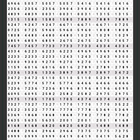
6
9
6
6
3
5
0
5
7
3
5
0
5
7
3
5
0
5
7
3
5
4
1
6
7
5
4
1
6
7
5
4
1
6
7
2
3
5
6
2
2
3
5
6
2
2
3
5
6
2
3
9
0
4
4
3
9
0
4
4
3
9
0
4
4
4
8
3
9
3
4
8
3
9
3
4
8
3
9
3
0
0
3
1
4
0
0
3
1
4
0
0
3
1
4
1
3
1
5
6
1
3
1
5
6
1
3
1
5
6
1
5
8
0
8
1
5
8
0
8
1
5
8
0
8
7
8
8
9
8
7
8
8
9
8
7
8
8
9
8
9
2
4
7
2
9
2
4
7
2
9
2
4
7
2
6
6
7
1
8
6
6
7
1
8
6
6
7
1
8
0
7
2
5
7
0
7
2
5
7
0
7
2
5
7
5
9
6
0
6
5
9
6
0
6
5
9
6
0
6
1
8
0
8
8
1
8
0
8
8
1
8
0
8
8
4
4
8
0
8
4
4
8
0
8
4
4
8
0
8
1
0
2
9
2
1
0
2
9
2
1
0
2
9
2
6
8
5
9
5
6
8
5
9
5
6
8
5
9
5
2
6
7
5
3
2
6
7
5
3
2
6
7
5
3
7
4
5
7
3
7
4
5
7
3
7
4
5
7
3
7
7
3
3
6
7
7
3
3
6
7
7
3
3
6
4
3
3
4
7
4
3
3
4
7
4
3
3
4
7
6
2
2
3
5
6
2
2
3
5
6
2
2
3
5
4
9
6
9
6
4
9
6
9
6
4
9
6
9
6
2
2
3
3
6
2
2
3
3
6
2
2
3
3
6
1
2
4
3
7
1
2
4
3
7
1
2
4
3
7
9
3
0
0
0
9
3
0
0
0
9
3
0
0
0
9
2
7
0
7
9
2
7
0
7
9
2
7
0
7
1
1
5
9
5
1
1
5
9
5
1
1
5
9
5
6
0
1
6
7
6
0
1
6
7
6
0
1
6
7
2
7
8
9
8
2
7
8
9
8
2
7
8
9
8
1
3
3
6
9
1
3
3
6
9
1
3
3
6
9
3
8
9
7
7
3
8
9
7
7
3
8
9
7
7
3
4
7
2
9
3
4
7
2
9
3
4
7
2
9
5
1
1
0
1
5
1
1
0
1
5
1
1
0
1
5
2
3
9
3
5
2
3
9
3
5
2
3
9
3
5
7
7
4
2
5
7
7
4
2
5
7
7
4
2
6
4
6
6
3
6
4
6
6
3
6
4
6
6
3
7
2
3
6
9
7
2
3
6
9
7
2
3
6
9
8
1
9
6
6
8
1
9
6
6
8
1
9
6
6
6
0
9
5
5
6
0
9
5
5
6
0
9
5
5
2
5
8
2
1
2
5
8
2
1
2
5
8
2
1
2
9
7
5
3
2
9
7
5
3
2
9
7
5
3
1
7
0
5
5
1
7
0
5
5
1
7
0
5
5
4
3
7
4
2
4
3
7
4
2
4
3
7
4
2
7
3
2
7
9
7
3
2
7
9
7
3
2
7
9
1
7
7
0
7
1
7
7
0
7
1
7
7
0
7
3
5
2
2
4
3
5
2
2
4
3
5
2
2
4
7
7
7
8
6
7
7
7
8
6
7
7
7
8
6
5
3
6
9
6
5
3
6
9
6
5
3
6
9
6
1
8
6
8
5
1
8
6
8
5
1
8
6
8
5
7
7
8
2
1
7
7
8
2
1
7
7
8
2
1
5
6
3
5
8
5
6
3
5
8
5
6
3
5
8
2
0
0
1
1
2
0
0
1
1
2
0
0
1
1
8
1
6
8
5
8
1
6
8
5
8
1
6
8
5
6
8
2
0
2
6
8
2
0
2
6
8
2
0
2
1
4
8
8
7
1
4
8
8
7
1
4
8
8
7
2
9
6
4
1
2
9
6
4
1
2
9
6
4
1
7
3
7
5
3
7
3
7
5
3
7
3
7
5
3
0
9
9
9
9
0
9
9
9
9
0
9
9
9
9
0
4
1
9
1
0
4
1
9
1
0
4
1
9
1
5
6
2
8
1