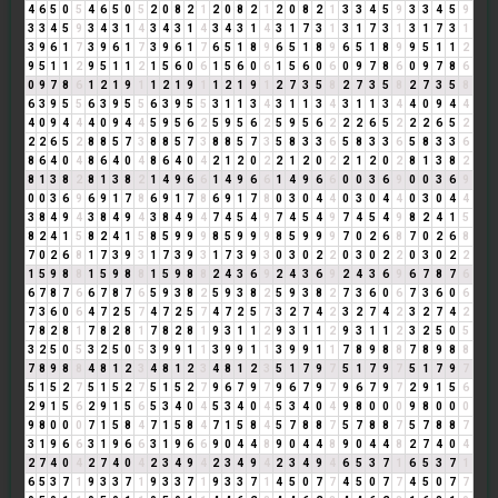
4
6
5
0
5
4
6
5
0
5
2
0
8
2
1
2
0
8
2
1
2
0
8
2
1
3
3
4
5
9
3
3
4
5
9
3
3
4
5
9
3
4
3
1
4
3
4
3
1
4
3
4
3
1
4
3
1
7
3
1
3
1
7
3
1
3
1
7
3
1
3
9
6
1
7
3
9
6
1
7
3
9
6
1
7
6
5
1
8
9
6
5
1
8
9
6
5
1
8
9
9
5
1
1
2
9
5
1
1
2
9
5
1
1
2
1
5
6
0
6
1
5
6
0
6
1
5
6
0
6
0
9
7
8
6
0
9
7
8
6
0
9
7
8
6
1
2
1
9
1
1
2
1
9
1
1
2
1
9
1
2
7
3
5
8
2
7
3
5
8
2
7
3
5
8
6
3
9
5
5
6
3
9
5
5
6
3
9
5
5
3
1
1
3
4
3
1
1
3
4
3
1
1
3
4
4
0
9
4
4
4
0
9
4
4
4
0
9
4
4
5
9
5
6
2
5
9
5
6
2
5
9
5
6
2
2
2
6
5
2
2
2
6
5
2
2
2
6
5
2
8
8
5
7
3
8
8
5
7
3
8
8
5
7
3
5
8
3
3
6
5
8
3
3
6
5
8
3
3
6
8
6
4
0
4
8
6
4
0
4
8
6
4
0
4
2
1
2
0
2
2
1
2
0
2
2
1
2
0
2
8
1
3
8
2
8
1
3
8
2
8
1
3
8
2
1
4
9
6
6
1
4
9
6
6
1
4
9
6
6
0
0
3
6
9
0
0
3
6
9
0
0
3
6
9
6
9
1
7
8
6
9
1
7
8
6
9
1
7
8
0
3
0
4
4
0
3
0
4
4
0
3
0
4
4
3
8
4
9
4
3
8
4
9
4
3
8
4
9
4
7
4
5
4
9
7
4
5
4
9
7
4
5
4
9
8
2
4
1
5
8
2
4
1
5
8
2
4
1
5
8
5
9
9
9
8
5
9
9
9
8
5
9
9
9
7
0
2
6
8
7
0
2
6
8
7
0
2
6
8
1
7
3
9
3
1
7
3
9
3
1
7
3
9
3
0
3
0
2
2
0
3
0
2
2
0
3
0
2
2
1
5
9
8
8
1
5
9
8
8
1
5
9
8
8
2
4
3
6
9
2
4
3
6
9
2
4
3
6
9
6
7
8
7
6
6
7
8
7
6
6
7
8
7
6
5
9
3
8
2
5
9
3
8
2
5
9
3
8
2
7
3
6
0
6
7
3
6
0
6
7
3
6
0
6
4
7
2
5
7
4
7
2
5
7
4
7
2
5
7
3
2
7
4
2
3
2
7
4
2
3
2
7
4
2
7
8
2
8
1
7
8
2
8
1
7
8
2
8
1
9
3
1
1
2
9
3
1
1
2
9
3
1
1
2
3
2
5
0
5
3
2
5
0
5
3
2
5
0
5
3
9
9
1
1
3
9
9
1
1
3
9
9
1
1
7
8
9
8
8
7
8
9
8
8
7
8
9
8
8
4
8
1
2
3
4
8
1
2
3
4
8
1
2
3
5
1
7
9
7
5
1
7
9
7
5
1
7
9
7
5
1
5
2
7
5
1
5
2
7
5
1
5
2
7
9
6
7
9
7
9
6
7
9
7
9
6
7
9
7
2
9
1
5
6
2
9
1
5
6
2
9
1
5
6
5
3
4
0
4
5
3
4
0
4
5
3
4
0
4
9
8
0
0
0
9
8
0
0
0
9
8
0
0
0
7
1
5
8
4
7
1
5
8
4
7
1
5
8
4
5
7
8
8
7
5
7
8
8
7
5
7
8
8
7
3
1
9
6
6
3
1
9
6
6
3
1
9
6
6
9
0
4
4
8
9
0
4
4
8
9
0
4
4
8
2
7
4
0
4
2
7
4
0
4
2
7
4
0
4
2
3
4
9
4
2
3
4
9
4
2
3
4
9
4
6
5
3
7
1
6
5
3
7
1
6
5
3
7
1
9
3
3
7
1
9
3
3
7
1
9
3
3
7
1
4
5
0
7
7
4
5
0
7
7
4
5
0
7
7