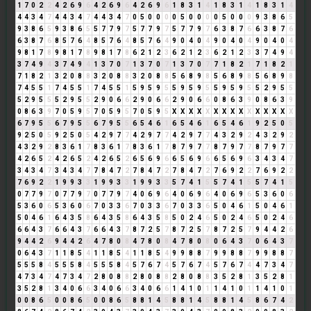
1
7
0
2
2
4
2
6
9
6
4
2
6
9
6
4
2
6
9
6
1
8
3
1
4
1
8
3
1
4
1
8
3
1
4
4
4
3
4
7
4
4
3
4
7
4
4
3
4
7
0
5
0
0
0
0
5
0
0
0
0
5
0
0
0
9
3
8
6
5
9
3
8
6
5
9
3
8
6
5
5
7
7
9
7
5
7
7
9
7
5
7
7
9
7
6
3
8
7
6
6
3
8
7
6
6
3
8
7
6
8
5
7
6
4
8
5
7
6
4
8
5
7
6
4
9
0
4
0
4
9
0
4
0
4
9
0
4
0
4
9
8
1
7
8
9
8
1
7
8
9
8
1
7
8
6
2
1
2
3
6
2
1
2
3
6
2
1
2
3
3
7
4
9
4
3
7
4
9
4
3
7
4
9
4
1
3
7
0
7
1
3
7
0
7
1
3
7
0
7
7
1
8
2
1
7
1
8
2
1
7
1
8
2
1
3
2
0
8
8
3
2
0
8
8
3
2
0
8
8
5
6
8
9
8
5
6
8
9
8
5
6
8
9
8
7
4
5
5
1
7
4
5
5
1
7
4
5
5
1
5
9
5
9
5
5
9
5
9
5
5
9
5
9
5
5
2
9
5
5
5
2
9
5
5
5
2
9
5
5
2
9
0
6
6
2
9
0
6
6
2
9
0
6
6
0
8
6
3
9
0
8
6
3
9
0
8
6
3
9
7
0
5
9
5
7
0
5
9
5
7
0
5
9
5
X
X
X
X
X
X
X
X
X
X
X
X
X
X
X
6
7
9
5
5
6
7
9
5
5
6
7
9
5
5
6
5
4
6
1
6
5
4
6
1
6
5
4
6
1
9
2
5
0
5
9
2
5
0
5
9
2
5
0
5
4
2
9
7
7
4
2
9
7
7
4
2
9
7
7
4
3
2
9
2
4
3
2
9
2
4
3
2
9
2
8
3
6
1
7
8
3
6
1
7
8
3
6
1
7
8
7
9
7
7
8
7
9
7
7
8
7
9
7
7
4
2
6
5
2
4
2
6
5
2
4
2
6
5
2
6
5
6
9
6
6
5
6
9
6
6
5
6
9
6
3
4
3
4
7
3
4
3
4
7
3
4
3
4
7
7
8
4
7
2
7
8
4
7
2
7
8
4
7
2
7
6
9
2
2
7
6
9
2
2
7
6
9
2
2
1
9
9
3
3
1
9
9
3
3
1
9
9
3
3
5
7
4
1
5
5
7
4
1
5
5
7
4
1
5
0
7
7
9
7
0
7
7
9
7
0
7
7
9
7
4
0
6
9
6
4
0
6
9
6
4
0
6
9
6
5
3
6
0
6
5
3
6
0
6
5
3
6
0
6
7
0
3
3
6
7
0
3
3
6
7
0
3
3
6
5
0
4
6
1
5
0
4
6
1
5
0
4
6
1
6
4
3
5
8
6
4
3
5
8
6
4
3
5
8
5
0
2
4
6
5
0
2
4
6
5
0
2
4
6
6
6
4
3
7
6
6
4
3
7
6
6
4
3
7
8
7
2
5
7
8
7
2
5
7
8
7
2
5
7
9
4
4
2
6
9
4
4
2
6
9
4
4
2
6
4
7
8
0
8
4
7
8
0
8
4
7
8
0
8
0
6
4
3
7
0
6
4
3
7
0
6
4
3
7
1
1
8
5
4
1
1
8
5
4
1
1
8
5
4
9
9
8
8
7
9
9
8
8
7
9
9
8
8
7
5
5
5
8
4
5
5
5
8
4
5
5
5
8
4
5
7
6
7
4
5
7
6
7
4
5
7
6
7
4
4
7
3
4
7
4
7
3
4
7
4
7
3
4
7
2
8
0
8
8
2
8
0
8
8
2
8
0
8
8
3
5
2
8
1
3
5
2
8
1
3
5
2
8
1
3
4
0
6
6
3
4
0
6
6
3
4
0
6
6
1
4
1
0
1
1
4
1
0
1
1
4
1
0
1
0
0
8
6
5
0
0
8
6
5
0
0
8
6
5
8
8
1
4
5
8
8
1
4
5
8
8
1
4
5
8
6
7
4
2