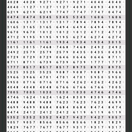
4
0
2
8
1
4
0
2
8
1
9
2
7
1
8
9
2
7
1
8
9
2
7
1
8
4
0
4
0
4
4
0
4
0
4
4
0
4
0
4
1
1
2
7
9
1
1
2
7
9
1
1
2
7
9
4
0
9
3
3
4
0
9
3
3
4
0
9
3
3
6
2
1
9
1
6
2
1
9
1
6
2
1
9
1
7
7
4
7
2
7
7
4
7
2
7
7
4
7
2
0
4
7
4
2
0
4
7
4
2
0
4
7
4
2
5
3
4
5
9
5
3
4
5
9
5
3
4
5
9
1
6
0
6
6
1
6
0
6
6
1
6
0
6
6
1
3
1
7
8
1
3
1
7
8
1
3
1
7
8
7
8
9
4
4
7
8
9
4
4
7
8
9
4
4
3
1
6
5
2
3
1
6
5
2
3
1
6
5
2
6
4
9
4
4
6
4
9
4
4
6
4
9
4
4
9
6
7
0
7
9
6
7
0
7
9
6
7
0
7
1
0
1
2
3
1
0
1
2
3
1
0
1
2
3
4
7
1
2
3
4
7
1
2
3
4
7
1
2
3
9
1
9
5
5
9
1
9
5
5
9
1
9
5
5
6
2
7
4
2
6
2
7
4
2
6
2
7
4
2
1
1
6
1
7
1
1
6
1
7
1
1
6
1
7
1
9
3
4
7
1
9
3
4
7
1
9
3
4
7
3
0
1
5
6
3
0
1
5
6
3
0
1
5
6
7
4
6
8
5
7
4
6
8
5
7
4
6
8
5
2
4
9
2
2
2
4
9
2
2
2
4
9
2
2
2
5
7
9
7
2
5
7
9
7
2
5
7
9
7
0
4
3
5
8
0
4
3
5
8
0
4
3
5
8
0
7
2
9
2
0
7
2
9
2
0
7
2
9
2
0
6
4
6
1
0
6
4
6
1
0
6
4
6
1
8
7
1
1
2
8
7
1
1
2
8
7
1
1
2
6
7
3
9
3
6
7
3
9
3
6
7
3
9
3
1
7
7
7
5
1
7
7
7
5
1
7
7
7
5
8
5
1
7
8
8
5
1
7
8
8
5
1
7
8
8
9
7
5
3
8
9
7
5
3
8
9
7
5
3
3
5
2
5
7
3
5
2
5
7
3
5
2
5
7
9
0
8
7
6
9
0
8
7
6
9
0
8
7
6
3
9
6
6
3
3
9
6
6
3
3
9
6
6
3
4
7
0
1
1
4
7
0
1
1
4
7
0
1
1
5
9
5
0
5
5
9
5
0
5
5
9
5
0
5
0
7
1
6
7
0
7
1
6
7
0
7
1
6
7
4
2
6
2
8
4
2
6
2
8
4
2
6
2
8
4
0
4
8
3
4
0
4
8
3
4
0
4
8
3
6
7
6
6
3
6
7
6
6
3
6
7
6
6
3
7
0
0
5
5
7
0
0
5
5
7
0
0
5
5
1
0
3
0
3
1
0
3
0
3
1
0
3
0
3
4
7
4
6
1
4
7
4
6
1
4
7
4
6
1
1
6
2
4
6
1
6
2
4
6
1
6
2
4
6
8
3
0
9
9
8
3
0
9
9
8
3
0
9
9
9
4
8
8
7
9
4
8
8
7
9
4
8
8
7
7
6
2
3
5
7
6
2
3
5
7
6
2
3
5
4
6
9
9
9
4
6
9
9
9
4
6
9
9
9
8
6
8
4
3
8
6
8
4
3
8
6
8
4
3
8
4
7
4
2
8
4
7
4
2
8
4
7
4
2
2
4
1
2
3
2
4
1
2
3
2
4
1
2
3
6
1
1
9
1
6
1
1
9
1
6
1
1
9
1
5
3
5
2
7
5
3
5
2
7
5
3
5
2
7
9
4
2
7
9
9
4
2
7
9
9
4
2
7
9
9
0
5
7
3
9
0
5
7
3
9
0
5
7
3
8
5
6
6
3
8
5
6
6
3
8
5
6
6
3
1
8
2
9
2
1
8
2
9
2
1
8
2
9
2
7
6
7
7
5
7
6
7
7
5
7
6
7
7
5
9
3
1
7
8
9
3
1
7
8
9
3
1
7
8