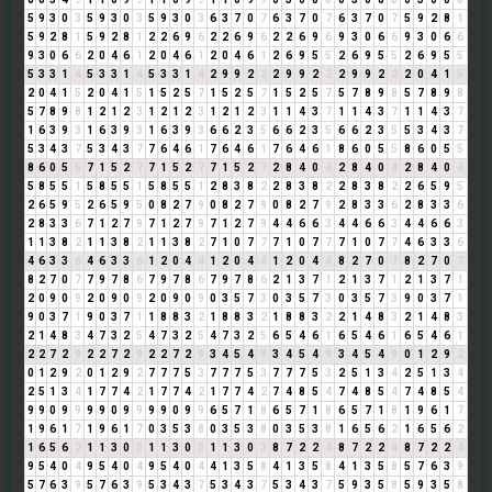
5
9
3
0
3
5
9
3
0
3
5
9
3
0
3
6
3
7
0
7
6
3
7
0
7
6
3
7
0
7
5
9
2
8
1
5
9
2
8
1
5
9
2
8
1
2
2
6
9
6
2
2
6
9
6
2
2
6
9
6
9
3
0
6
6
9
3
0
6
6
9
3
0
6
6
2
0
4
6
1
2
0
4
6
1
2
0
4
6
1
2
6
9
5
5
2
6
9
5
5
2
6
9
5
5
5
3
3
1
4
5
3
3
1
4
5
3
3
1
4
2
9
9
2
2
2
9
9
2
2
2
9
9
2
2
2
0
4
1
5
2
0
4
1
5
2
0
4
1
5
1
5
2
5
7
1
5
2
5
7
1
5
2
5
7
5
7
8
9
8
5
7
8
9
8
5
7
8
9
8
1
2
1
2
3
1
2
1
2
3
1
2
1
2
3
1
1
4
3
7
1
1
4
3
7
1
1
4
3
7
1
6
3
9
3
1
6
3
9
3
1
6
3
9
3
6
6
2
3
5
6
6
2
3
5
6
6
2
3
5
5
3
4
3
7
5
3
4
3
7
5
3
4
3
7
7
6
4
6
1
7
6
4
6
1
7
6
4
6
1
8
6
0
5
5
8
6
0
5
5
8
6
0
5
5
7
1
5
2
7
7
1
5
2
7
7
1
5
2
7
2
8
4
0
4
2
8
4
0
4
2
8
4
0
4
5
8
5
5
1
5
8
5
5
1
5
8
5
5
1
2
8
3
8
2
2
8
3
8
2
2
8
3
8
2
2
6
5
9
5
2
6
5
9
5
2
6
5
9
5
0
8
2
7
9
0
8
2
7
9
0
8
2
7
9
2
8
3
3
6
2
8
3
3
6
2
8
3
3
6
7
1
2
7
9
7
1
2
7
9
7
1
2
7
9
4
4
6
6
3
4
4
6
6
3
4
4
6
6
3
1
1
3
8
2
1
1
3
8
2
1
1
3
8
2
7
1
0
7
7
7
1
0
7
7
7
1
0
7
7
4
6
3
3
6
4
6
3
3
6
4
6
3
3
6
1
2
0
4
4
1
2
0
4
4
1
2
0
4
4
8
2
7
0
7
8
2
7
0
7
8
2
7
0
7
7
9
7
8
6
7
9
7
8
6
7
9
7
8
6
2
1
3
7
1
2
1
3
7
1
2
1
3
7
1
2
0
9
0
9
2
0
9
0
9
2
0
9
0
9
0
3
5
7
3
0
3
5
7
3
0
3
5
7
3
9
0
3
7
1
9
0
3
7
1
9
0
3
7
1
1
8
8
3
2
1
8
8
3
2
1
8
8
3
2
2
1
4
8
3
2
1
4
8
3
2
1
4
8
3
4
7
3
2
5
4
7
3
2
5
4
7
3
2
5
6
5
4
6
1
6
5
4
6
1
6
5
4
6
1
2
2
7
2
9
2
2
7
2
9
2
2
7
2
9
3
4
5
4
9
3
4
5
4
9
3
4
5
4
9
0
1
2
9
2
0
1
2
9
2
0
1
2
9
2
7
7
7
5
3
7
7
7
5
3
7
7
7
5
3
2
5
1
3
4
2
5
1
3
4
2
5
1
3
4
1
7
7
4
2
1
7
7
4
2
1
7
7
4
2
7
4
8
5
4
7
4
8
5
4
7
4
8
5
4
9
9
0
9
9
9
9
0
9
9
9
9
0
9
9
6
5
7
1
8
6
5
7
1
8
6
5
7
1
8
1
9
6
1
7
1
9
6
1
7
1
9
6
1
7
0
3
5
3
8
0
3
5
3
8
0
3
5
3
8
1
6
5
6
2
1
6
5
6
2
1
6
5
6
2
1
1
3
0
3
1
1
3
0
3
1
1
3
0
3
8
7
2
2
4
8
7
2
2
4
8
7
2
2
4
9
5
4
0
4
9
5
4
0
4
9
5
4
0
4
4
1
3
5
8
4
1
3
5
8
4
1
3
5
8
5
7
6
3
9
5
7
6
3
9
5
7
6
3
9
5
3
4
3
7
5
3
4
3
7
5
3
4
3
7
5
9
3
5
8
5
9
3
5
8