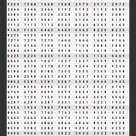
9
3
0
4
4
1
5
6
8
5
1
5
6
8
5
1
5
6
8
5
2
9
7
3
1
2
9
7
3
1
2
9
7
3
1
2
4
6
6
3
2
4
6
6
3
2
4
6
6
3
5
1
9
2
2
5
1
9
2
2
5
1
9
2
2
4
0
8
0
8
4
0
8
0
8
4
0
8
0
8
3
3
2
8
1
3
3
2
8
1
3
3
2
8
1
3
6
8
1
9
3
6
8
1
9
3
6
8
1
9
3
3
4
1
5
3
3
4
1
5
3
3
4
1
5
3
1
2
0
2
3
1
2
0
2
3
1
2
0
2
7
1
1
2
3
7
1
1
2
3
7
1
1
2
3
8
3
4
3
7
8
3
4
3
7
8
3
4
3
7
9
1
6
3
9
9
1
6
3
9
9
1
6
3
9
0
4
6
3
9
0
4
6
3
9
0
4
6
3
9
8
2
2
5
7
8
2
2
5
7
8
2
2
5
7
4
9
3
9
3
4
9
3
9
3
4
9
3
9
3
5
7
5
9
5
5
7
5
9
5
5
7
5
9
5
7
2
7
9
7
7
2
7
9
7
7
2
7
9
7
1
6
6
6
3
1
6
6
6
3
1
6
6
6
3
4
1
6
6
3
4
1
6
6
3
4
1
6
6
3
7
1
5
4
9
7
1
5
4
9
7
1
5
4
9
3
8
8
4
3
3
8
8
4
3
3
8
8
4
3
4
9
1
8
9
4
9
1
8
9
4
9
1
8
9
1
6
1
8
9
1
6
1
8
9
1
6
1
8
9
0
2
2
5
7
0
2
2
5
7
0
2
2
5
7
1
1
5
6
2
1
1
5
6
2
1
1
5
6
2
6
6
6
9
6
6
6
6
9
6
6
6
6
9
6
1
0
2
7
9
1
0
2
7
9
1
0
2
7
9
4
3
5
9
5
4
3
5
9
5
4
3
5
9
5
2
7
7
8
6
2
7
7
8
6
2
7
7
8
6
9
2
4
6
1
9
2
4
6
1
9
2
4
6
1
8
1
8
0
8
8
1
8
0
8
8
1
8
0
8
7
3
0
5
5
7
3
0
5
5
7
3
0
5
5
2
5
9
8
8
2
5
9
8
8
2
5
9
8
8
0
0
3
7
1
0
0
3
7
1
0
0
3
7
1
9
8
0
2
2
9
8
0
2
2
9
8
0
2
2
5
3
8
7
6
5
3
8
7
6
5
3
8
7
6
3
9
4
0
4
3
9
4
0
4
3
9
4
0
4
8
3
9
5
5
8
3
9
5
5
8
3
9
5
5
5
3
2
7
9
5
3
2
7
9
5
3
2
7
9
6
7
6
9
6
6
7
6
9
6
6
7
6
9
6
3
0
9
9
9
3
0
9
9
9
3
0
9
9
9
4
6
1
8
9
4
6
1
8
9
4
6
1
8
9
7
1
5
0
5
7
1
5
0
5
7
1
5
0
5
4
5
6
5
2
4
5
6
5
2
4
5
6
5
2
6
2
8
7
6
6
2
8
7
6
6
2
8
7
6
3
2
3
1
4
3
2
3
1
4
3
2
3
1
4
1
9
3
4
7
1
9
3
4
7
1
9
3
4
7
7
9
6
9
6
7
9
6
9
6
7
9
6
9
6
8
6
9
3
3
8
6
9
3
3
8
6
9
3
3
7
7
6
3
9
7
7
6
3
9
7
7
6
3
9
9
1
3
5
8
9
1
3
5
8
9
1
3
5
8
5
6
6
3
9
5
6
6
3
9
5
6
6
3
9
1
0
7
0
7
1
0
7
0
7
1
0
7
0
7
4
5
0
8
8
4
5
0
8
8
4
5
0
8
8
4
8
6
6
3
4
8
6
6
3
4
8
6
6
3
8
5
3
8
2
8
5
3
8
2
8
5
3
8
2
3
3
8
2
1
3
3
8
2
1
3
3
8
2
1
0
2
5
2
7
0
2
5
2
7
0
2
5
2
7
9
0
0
6
6
9
0
0
6
6
9
0
0
6
6
2
0
2
2
4
2
0
2
2
4
2
0
2
2
4
4
6
5
0
5