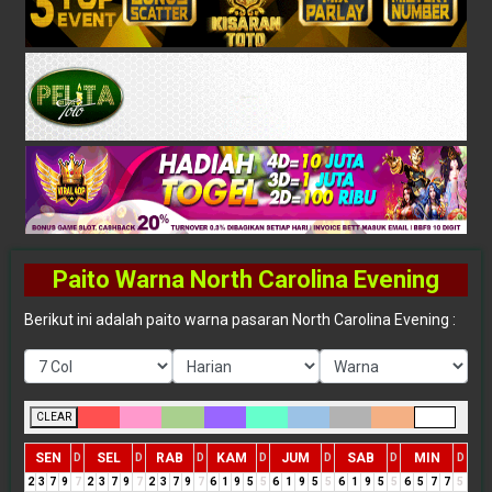
Paito Warna North Carolina Evening
Berikut ini adalah paito warna pasaran North Carolina Evening :
CLEAR
SEN
SEL
RAB
KAM
JUM
SAB
MIN
D
D
D
D
D
D
D
2
3
7
9
7
2
3
7
9
7
2
3
7
9
7
6
1
9
5
5
6
1
9
5
5
6
1
9
5
5
6
5
7
7
5