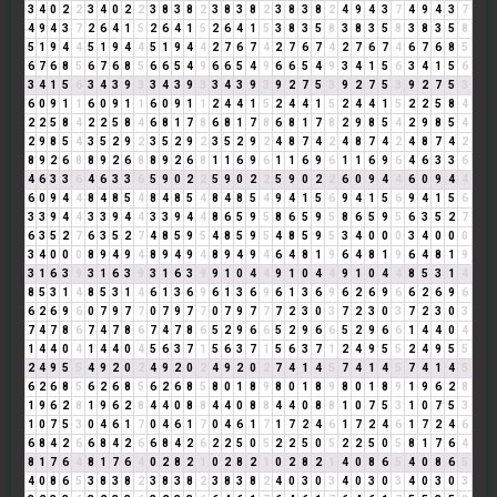
3
4
0
2
2
3
4
0
2
2
3
8
3
8
2
3
8
3
8
2
3
8
3
8
2
4
9
4
3
7
4
9
4
3
7
4
9
4
3
7
2
6
4
1
5
2
6
4
1
5
2
6
4
1
5
3
8
3
5
8
3
8
3
5
8
3
8
3
5
8
5
1
9
4
4
5
1
9
4
4
5
1
9
4
4
2
7
6
7
4
2
7
6
7
4
2
7
6
7
4
6
7
6
8
5
6
7
6
8
5
6
7
6
8
5
6
6
5
4
9
6
6
5
4
9
6
6
5
4
9
3
4
1
5
6
3
4
1
5
6
3
4
1
5
6
3
4
3
9
3
3
4
3
9
3
3
4
3
9
3
9
2
7
5
3
9
2
7
5
3
9
2
7
5
3
6
0
9
1
1
6
0
9
1
1
6
0
9
1
1
2
4
4
1
5
2
4
4
1
5
2
4
4
1
5
2
2
5
8
4
2
2
5
8
4
2
2
5
8
4
6
8
1
7
8
6
8
1
7
8
6
8
1
7
8
2
9
8
5
4
2
9
8
5
4
2
9
8
5
4
3
5
2
9
2
3
5
2
9
2
3
5
2
9
2
4
8
7
4
2
4
8
7
4
2
4
8
7
4
2
8
9
2
6
8
8
9
2
6
8
8
9
2
6
8
1
1
6
9
6
1
1
6
9
6
1
1
6
9
6
4
6
3
3
6
4
6
3
3
6
4
6
3
3
6
5
9
0
2
2
5
9
0
2
2
5
9
0
2
2
6
0
9
4
4
6
0
9
4
4
6
0
9
4
4
8
4
8
5
4
8
4
8
5
4
8
4
8
5
4
9
4
1
5
6
9
4
1
5
6
9
4
1
5
6
3
3
9
4
4
3
3
9
4
4
3
3
9
4
4
8
6
5
9
5
8
6
5
9
5
8
6
5
9
5
6
3
5
2
7
6
3
5
2
7
6
3
5
2
7
4
8
5
9
5
4
8
5
9
5
4
8
5
9
5
3
4
0
0
0
3
4
0
0
0
3
4
0
0
0
8
9
4
9
4
8
9
4
9
4
8
9
4
9
4
6
4
8
1
9
6
4
8
1
9
6
4
8
1
9
3
1
6
3
9
3
1
6
3
9
3
1
6
3
9
9
1
0
4
4
9
1
0
4
4
9
1
0
4
4
8
5
3
1
4
8
5
3
1
4
8
5
3
1
4
6
1
3
6
9
6
1
3
6
9
6
1
3
6
9
6
2
6
9
6
6
2
6
9
6
6
2
6
9
6
0
7
9
7
7
0
7
9
7
7
0
7
9
7
7
7
2
3
0
3
7
2
3
0
3
7
2
3
0
3
7
4
7
8
6
7
4
7
8
6
7
4
7
8
6
5
2
9
6
6
5
2
9
6
6
5
2
9
6
6
1
4
4
0
4
1
4
4
0
4
1
4
4
0
4
5
6
3
7
1
5
6
3
7
1
5
6
3
7
1
2
4
9
5
5
2
4
9
5
5
2
4
9
5
5
4
9
2
0
2
4
9
2
0
2
4
9
2
0
2
7
4
1
4
5
7
4
1
4
5
7
4
1
4
5
6
2
6
8
5
6
2
6
8
5
6
2
6
8
5
8
0
1
8
9
8
0
1
8
9
8
0
1
8
9
1
9
6
2
8
1
9
6
2
8
1
9
6
2
8
4
4
0
8
8
4
4
0
8
8
4
4
0
8
8
1
0
7
5
3
1
0
7
5
3
1
0
7
5
3
0
4
6
1
7
0
4
6
1
7
0
4
6
1
7
1
7
2
4
6
1
7
2
4
6
1
7
2
4
6
6
8
4
2
6
6
8
4
2
6
6
8
4
2
6
2
2
5
0
5
2
2
5
0
5
2
2
5
0
5
8
1
7
6
4
8
1
7
6
4
8
1
7
6
4
0
2
8
2
1
0
2
8
2
1
0
2
8
2
1
4
0
8
6
5
4
0
8
6
5
4
0
8
6
5
3
8
3
8
2
3
8
3
8
2
3
8
3
8
2
4
0
3
0
3
4
0
3
0
3
4
0
3
0
3