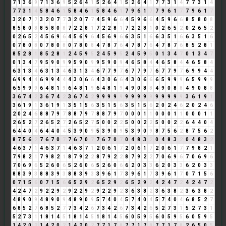
7
1
3
6
9
7
1
3
6
9
5
2
6
4
1
5
2
6
4
1
5
2
6
4
1
7
7
3
1
4
7
7
3
1
4
7
7
3
1
4
5
8
4
6
1
5
8
4
6
1
5
8
4
6
1
7
9
6
1
7
7
9
6
1
7
7
9
6
1
7
3
2
0
7
7
3
2
0
7
7
3
2
0
7
7
4
5
9
6
6
4
5
9
6
6
4
5
9
6
6
8
5
8
0
8
8
5
8
0
8
8
5
8
0
8
7
2
2
8
1
7
2
2
8
1
7
2
2
8
1
0
2
6
5
2
0
2
6
5
2
0
2
6
5
2
4
5
6
9
6
4
5
6
9
6
4
5
6
9
6
6
3
5
1
6
6
3
5
1
6
6
3
5
1
6
0
7
8
0
8
0
7
8
0
8
0
7
8
0
8
4
7
8
7
6
4
7
8
7
6
4
7
8
7
6
8
5
2
8
1
8
5
2
8
1
8
5
2
8
1
2
4
5
9
5
2
4
5
9
5
2
4
5
9
5
0
1
3
4
7
0
1
3
4
7
0
1
3
4
7
9
5
9
0
9
9
5
9
0
9
9
5
9
0
9
4
6
5
8
4
4
6
5
8
4
4
6
5
8
4
6
3
1
3
4
6
3
1
3
4
6
3
1
3
4
6
7
7
9
7
6
7
7
9
7
6
7
7
9
7
6
9
9
4
4
6
9
9
4
4
6
9
9
4
4
4
3
0
6
6
4
3
0
6
6
4
3
0
6
6
6
5
9
9
9
6
5
9
9
9
6
5
9
9
9
6
4
8
1
9
6
4
8
1
9
6
4
8
1
9
4
9
0
8
8
4
9
0
8
8
4
9
0
8
8
3
6
7
4
2
3
6
7
4
2
3
6
7
4
2
9
9
9
9
9
9
9
9
9
9
9
9
9
9
9
3
6
1
9
1
3
6
1
9
1
3
6
1
9
1
3
5
1
5
6
3
5
1
5
6
3
5
1
5
6
2
0
2
4
6
2
0
2
4
6
2
0
2
4
6
8
8
7
9
7
8
8
7
9
7
8
8
7
9
7
0
0
0
1
1
0
0
0
1
1
0
0
0
1
1
2
6
5
2
7
2
6
5
2
7
2
6
5
2
7
5
0
0
2
2
5
0
0
2
2
5
0
0
2
2
6
4
4
0
4
6
4
4
0
4
6
4
4
0
4
5
3
9
0
9
5
3
9
0
9
5
3
9
0
9
8
7
5
6
2
8
7
5
6
2
8
7
5
6
2
7
6
7
0
7
7
6
7
0
7
7
6
7
0
7
0
4
8
3
2
0
4
8
3
2
0
4
8
3
2
4
6
3
7
1
4
6
3
7
1
4
6
3
7
1
2
0
6
1
7
2
0
6
1
7
2
0
6
1
7
7
9
8
2
1
7
9
8
2
1
7
9
8
2
1
8
7
9
2
2
8
7
9
2
2
8
7
9
2
2
7
0
6
9
6
7
0
6
9
6
7
0
6
9
6
5
2
6
0
6
5
2
6
0
6
5
2
6
0
6
6
2
0
3
3
6
2
0
3
3
6
2
0
3
3
8
8
3
9
3
8
8
3
9
3
8
8
3
9
3
3
9
6
1
7
3
9
6
1
7
3
9
6
1
7
0
7
1
5
6
0
7
1
5
6
0
7
1
5
6
6
5
2
9
2
6
5
2
9
2
6
5
2
9
2
4
2
4
7
2
4
2
4
7
2
4
2
4
7
2
9
2
2
9
2
9
2
2
9
2
9
2
2
9
2
3
6
3
8
2
3
6
3
8
2
3
6
3
8
2
4
8
9
0
9
4
8
9
0
9
4
8
9
0
9
5
7
4
0
4
5
7
4
0
4
5
7
4
0
4
6
8
5
2
7
6
8
5
2
7
6
8
5
2
7
7
3
4
2
6
7
3
4
2
6
7
3
4
2
6
5
2
7
3
1
5
2
7
3
1
5
2
7
3
1
1
8
1
4
5
1
8
1
4
5
1
8
1
4
5
6
0
5
9
5
6
0
5
9
5
6
0
5
9
5
1
4
2
0
2
1
4
2
0
2
1
4
2
0
2
7
7
1
7
8
7
7
1
7
8
7
7
1
7
8
2
6
5
0
5