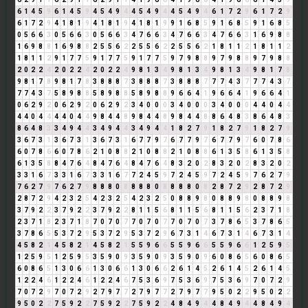
6
1
4
5
9
6
1
4
5
9
4
5
4
9
4
4
5
4
9
4
4
5
4
9
4
6
1
7
2
9
6
1
7
2
9
6
1
7
2
9
4
1
8
1
9
4
1
8
1
9
4
1
8
1
9
9
1
6
8
5
9
1
6
8
5
9
1
6
8
5
0
5
6
6
3
0
5
6
6
3
0
5
6
6
3
4
7
6
6
3
4
7
6
6
3
4
7
6
6
3
1
6
9
8
8
1
6
9
8
8
1
6
9
8
8
2
5
5
6
2
2
5
5
6
2
2
5
5
6
2
1
8
1
1
2
1
8
1
1
2
1
8
1
1
2
9
1
7
7
5
9
1
7
7
5
9
1
7
7
5
9
7
9
8
8
9
7
9
8
8
9
7
9
8
8
2
0
2
2
4
2
0
2
2
4
2
0
2
2
4
9
8
1
3
4
9
8
1
3
4
9
8
1
3
4
9
8
1
7
8
9
8
1
7
8
9
8
1
7
8
3
8
8
8
7
3
8
8
8
7
3
8
8
8
7
7
7
4
3
7
7
7
4
3
7
7
7
4
3
7
5
8
9
8
8
5
8
9
8
8
5
8
9
8
8
9
6
6
4
1
9
6
6
4
1
9
6
6
4
1
0
6
2
9
2
0
6
2
9
2
0
6
2
9
2
3
4
0
0
0
3
4
0
0
0
3
4
0
0
0
4
4
0
4
4
4
4
0
4
4
4
4
0
4
4
9
8
4
4
8
9
8
4
4
8
9
8
4
4
8
8
6
4
8
3
8
6
4
8
3
8
6
4
8
3
3
4
9
4
4
3
4
9
4
4
3
4
9
4
4
1
8
2
7
9
1
8
2
7
9
1
8
2
7
9
3
6
7
3
1
3
6
7
3
1
3
6
7
3
1
6
7
7
9
7
6
7
7
9
7
6
7
7
9
7
6
0
7
8
6
6
0
7
8
6
6
0
7
8
6
2
1
0
8
8
2
1
0
8
8
2
1
0
8
8
6
1
3
5
8
6
1
3
5
8
6
1
3
5
8
8
4
7
6
4
8
4
7
6
4
8
4
7
6
4
8
3
2
0
2
8
3
2
0
2
8
3
2
0
2
3
3
1
6
7
3
3
1
6
7
3
3
1
6
7
7
2
4
5
9
7
2
4
5
9
7
2
4
5
9
7
6
2
7
9
7
6
2
7
9
7
6
2
7
9
8
8
8
0
8
8
8
8
0
8
8
8
8
0
8
2
8
7
2
9
2
8
7
2
9
2
8
7
2
9
4
2
3
2
5
4
2
3
2
5
4
2
3
2
5
0
8
8
9
8
0
8
8
9
8
0
8
8
9
8
3
7
9
2
2
3
7
9
2
2
3
7
9
2
2
8
1
1
5
6
8
1
1
5
6
8
1
1
5
6
2
3
7
1
8
2
3
7
1
8
2
3
7
1
8
7
0
7
0
7
7
0
7
0
7
7
0
7
0
7
3
7
8
6
5
3
7
8
6
5
3
7
8
6
5
5
3
7
2
9
5
3
7
2
9
5
3
7
2
9
6
7
3
1
4
6
7
3
1
4
6
7
3
1
4
4
5
8
2
1
4
5
8
2
1
4
5
8
2
1
5
5
9
6
6
5
5
9
6
6
5
5
9
6
6
1
2
5
9
5
1
2
5
9
5
1
2
5
9
5
3
5
9
0
9
3
5
9
0
9
3
5
9
0
9
6
0
8
6
5
6
0
8
6
5
6
0
8
6
5
1
3
0
6
6
1
3
0
6
6
1
3
0
6
6
2
6
1
4
5
2
6
1
4
5
2
6
1
4
5
1
2
2
4
6
1
2
2
4
6
1
2
2
4
6
7
5
3
6
9
7
5
3
6
9
7
5
3
6
9
7
0
7
2
9
7
0
7
2
9
7
0
7
2
9
2
7
9
7
7
2
7
9
7
7
2
7
9
7
7
9
5
0
2
2
9
5
0
2
2
9
5
0
2
2
7
5
9
2
2
7
5
9
2
2
7
5
9
2
2
4
8
4
9
4
4
8
4
9
4
4
8
4
9
4