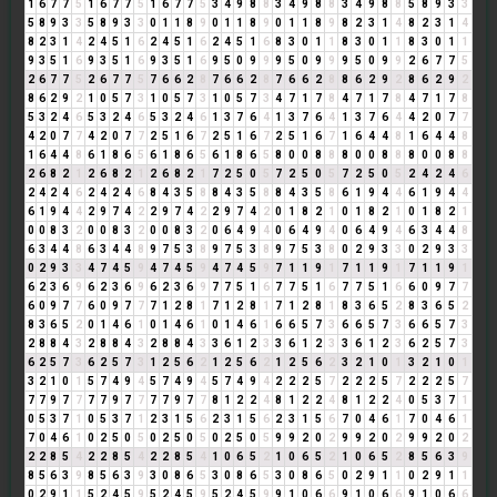
1
6
7
7
5
1
6
7
7
5
1
6
7
7
5
3
4
9
8
8
3
4
9
8
8
3
4
9
8
8
5
8
9
3
3
5
8
9
3
3
5
8
9
3
3
0
1
1
8
9
0
1
1
8
9
0
1
1
8
9
8
2
3
1
4
8
2
3
1
4
8
2
3
1
4
2
4
5
1
6
2
4
5
1
6
2
4
5
1
6
8
3
0
1
1
8
3
0
1
1
8
3
0
1
1
9
3
5
1
6
9
3
5
1
6
9
3
5
1
6
9
5
0
9
9
9
5
0
9
9
9
5
0
9
9
2
6
7
7
5
2
6
7
7
5
2
6
7
7
5
7
6
6
2
8
7
6
6
2
8
7
6
6
2
8
8
6
2
9
2
8
6
2
9
2
8
6
2
9
2
1
0
5
7
3
1
0
5
7
3
1
0
5
7
3
4
7
1
7
8
4
7
1
7
8
4
7
1
7
8
5
3
2
4
6
5
3
2
4
6
5
3
2
4
6
1
3
7
6
4
1
3
7
6
4
1
3
7
6
4
4
2
0
7
7
4
2
0
7
7
4
2
0
7
7
2
5
1
6
7
2
5
1
6
7
2
5
1
6
7
1
6
4
4
8
1
6
4
4
8
1
6
4
4
8
6
1
8
6
5
6
1
8
6
5
6
1
8
6
5
8
0
0
8
8
8
0
0
8
8
8
0
0
8
8
2
6
8
2
1
2
6
8
2
1
2
6
8
2
1
7
2
5
0
5
7
2
5
0
5
7
2
5
0
5
2
4
2
4
6
2
4
2
4
6
2
4
2
4
6
8
4
3
5
8
8
4
3
5
8
8
4
3
5
8
6
1
9
4
4
6
1
9
4
4
6
1
9
4
4
2
9
7
4
2
2
9
7
4
2
2
9
7
4
2
0
1
8
2
1
0
1
8
2
1
0
1
8
2
1
0
0
8
3
2
0
0
8
3
2
0
0
8
3
2
0
6
4
9
4
0
6
4
9
4
0
6
4
9
4
6
3
4
4
8
6
3
4
4
8
6
3
4
4
8
9
7
5
3
8
9
7
5
3
8
9
7
5
3
8
0
2
9
3
3
0
2
9
3
3
0
2
9
3
3
4
7
4
5
9
4
7
4
5
9
4
7
4
5
9
7
1
1
9
1
7
1
1
9
1
7
1
1
9
1
6
2
3
6
9
6
2
3
6
9
6
2
3
6
9
7
7
5
1
6
7
7
5
1
6
7
7
5
1
6
6
0
9
7
7
6
0
9
7
7
6
0
9
7
7
7
1
2
8
1
7
1
2
8
1
7
1
2
8
1
8
3
6
5
2
8
3
6
5
2
8
3
6
5
2
0
1
4
6
1
0
1
4
6
1
0
1
4
6
1
6
6
5
7
3
6
6
5
7
3
6
6
5
7
3
2
8
8
4
3
2
8
8
4
3
2
8
8
4
3
3
6
1
2
3
3
6
1
2
3
3
6
1
2
3
6
2
5
7
3
6
2
5
7
3
6
2
5
7
3
1
2
5
6
2
1
2
5
6
2
1
2
5
6
2
3
2
1
0
1
3
2
1
0
1
3
2
1
0
1
5
7
4
9
4
5
7
4
9
4
5
7
4
9
4
2
2
2
5
7
2
2
2
5
7
2
2
2
5
7
7
7
9
7
7
7
7
9
7
7
7
7
9
7
7
8
1
2
2
4
8
1
2
2
4
8
1
2
2
4
0
5
3
7
1
0
5
3
7
1
0
5
3
7
1
2
3
1
5
6
2
3
1
5
6
2
3
1
5
6
7
0
4
6
1
7
0
4
6
1
7
0
4
6
1
0
2
5
0
5
0
2
5
0
5
0
2
5
0
5
9
9
2
0
2
9
9
2
0
2
9
9
2
0
2
2
2
8
5
4
2
2
8
5
4
2
2
8
5
4
1
0
6
5
2
1
0
6
5
2
1
0
6
5
2
8
5
6
3
9
8
5
6
3
9
8
5
6
3
9
3
0
8
6
5
3
0
8
6
5
3
0
8
6
5
0
2
9
1
1
0
2
9
1
1
0
2
9
1
1
5
2
4
5
9
5
2
4
5
9
5
2
4
5
9
9
1
0
6
6
9
1
0
6
6
9
1
0
6
6