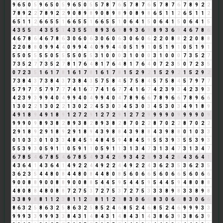
9
6
5
0
5
9
6
5
0
5
9
6
5
0
5
5
7
8
7
6
5
7
8
7
6
5
7
8
7
6
7
8
9
2
2
7
8
9
2
2
7
8
9
2
2
9
0
8
9
8
9
0
8
9
8
9
0
8
9
8
6
5
1
1
2
6
5
1
1
2
6
5
1
1
2
6
6
5
5
1
6
6
5
5
1
6
6
5
5
1
0
6
4
1
5
0
6
4
1
5
0
6
4
1
5
4
3
5
5
1
4
3
5
5
1
4
3
5
5
1
8
9
3
6
9
8
9
3
6
9
8
9
3
6
9
4
6
7
8
6
4
6
7
8
6
4
6
7
8
6
3
0
6
0
6
3
0
6
0
6
3
0
6
0
6
2
2
0
8
8
2
2
0
8
8
2
2
0
8
8
0
9
9
4
4
0
9
9
4
4
0
9
9
4
4
0
5
1
9
1
0
5
1
9
1
0
5
1
9
1
5
5
0
5
5
5
5
0
5
5
5
5
0
5
5
3
1
0
0
0
3
1
0
0
0
3
1
0
0
0
7
3
5
2
7
7
3
5
2
7
7
3
5
2
7
8
1
7
6
4
8
1
7
6
4
8
1
7
6
4
0
7
2
3
5
0
7
2
3
5
0
7
2
3
5
1
6
1
7
8
1
6
1
7
8
1
6
1
7
8
1
5
2
9
2
1
5
2
9
2
1
5
2
9
2
7
3
8
4
3
7
3
8
4
3
7
3
8
4
3
5
7
5
8
4
5
7
5
8
4
5
7
5
8
4
5
7
9
7
7
5
7
9
7
7
5
7
9
7
7
7
4
1
6
7
7
4
1
6
7
7
4
1
6
7
4
2
3
9
3
4
2
3
9
3
4
2
3
9
3
9
9
4
0
4
9
9
4
0
4
9
9
4
0
4
7
8
9
6
6
7
8
9
6
6
7
8
9
6
6
1
3
0
2
2
1
3
0
2
2
1
3
0
2
2
4
5
3
0
3
4
5
3
0
3
4
5
3
0
3
4
9
1
8
9
4
9
1
8
9
4
9
1
8
9
1
2
7
2
9
1
2
7
2
9
1
2
7
2
9
9
9
9
0
9
9
9
9
0
9
9
9
9
0
9
8
9
3
8
2
8
9
3
8
2
8
9
3
8
2
8
7
0
2
2
8
7
0
2
2
8
7
0
2
2
2
9
1
8
9
2
9
1
8
9
2
9
1
8
9
4
3
9
8
8
4
3
9
8
8
4
3
9
8
8
0
1
0
3
3
0
1
0
3
3
0
1
0
3
3
4
8
4
5
9
4
8
4
5
9
4
8
4
5
9
5
5
3
9
3
5
5
3
9
3
5
5
3
9
3
0
5
9
1
1
0
5
9
1
1
0
5
9
1
1
3
1
3
4
7
3
1
3
4
7
3
1
3
4
7
6
7
8
5
4
6
7
8
5
4
6
7
8
5
4
9
3
4
2
6
9
3
4
2
6
9
3
4
2
6
4
3
6
4
1
4
3
6
4
1
4
3
6
4
1
4
9
2
2
4
4
9
2
2
4
4
9
2
2
4
3
6
2
3
5
3
6
2
3
5
3
6
2
3
5
4
4
8
0
8
4
4
8
0
8
4
4
8
0
8
5
6
0
6
6
5
6
0
6
6
5
6
0
6
6
9
0
0
8
8
9
0
0
8
8
9
0
0
8
8
5
4
4
5
9
5
4
4
5
9
5
4
4
5
9
4
8
0
8
8
4
8
0
8
8
4
8
0
8
8
7
2
7
5
3
7
2
7
5
3
7
2
7
5
3
3
3
8
9
8
3
3
8
9
8
3
3
8
9
8
8
1
1
2
3
8
1
1
2
3
8
1
1
2
3
8
3
0
6
6
8
3
0
6
6
8
3
0
6
6
8
6
3
2
5
8
6
3
2
5
8
6
3
2
5
8
5
2
4
6
8
5
2
4
6
8
5
2
4
6
9
9
9
3
3
9
9
9
3
3
9
9
9
3
3
8
4
3
1
4
8
4
3
1
4
8
4
3
1
4
3
8
6
3
9
3
8
6
3
9