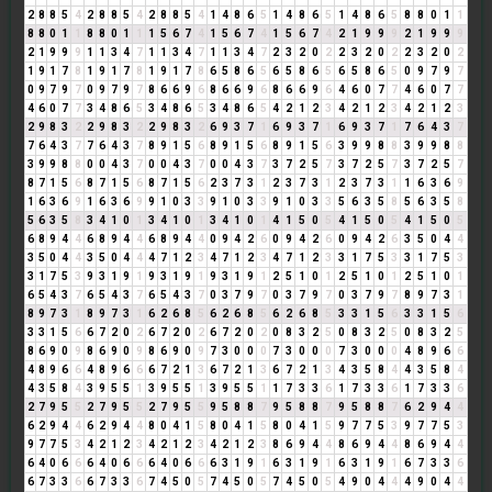
2
8
8
5
4
2
8
8
5
4
2
8
8
5
4
1
4
8
6
5
1
4
8
6
5
1
4
8
6
5
8
8
0
1
1
8
8
0
1
1
8
8
0
1
1
1
5
6
7
4
1
5
6
7
4
1
5
6
7
4
2
1
9
9
9
2
1
9
9
9
2
1
9
9
9
1
1
3
4
7
1
1
3
4
7
1
1
3
4
7
2
3
2
0
2
2
3
2
0
2
2
3
2
0
2
1
9
1
7
8
1
9
1
7
8
1
9
1
7
8
6
5
8
6
5
6
5
8
6
5
6
5
8
6
5
0
9
7
9
7
0
9
7
9
7
0
9
7
9
7
8
6
6
9
6
8
6
6
9
6
8
6
6
9
6
4
6
0
7
7
4
6
0
7
7
4
6
0
7
7
3
4
8
6
5
3
4
8
6
5
3
4
8
6
5
4
2
1
2
3
4
2
1
2
3
4
2
1
2
3
2
9
8
3
2
2
9
8
3
2
2
9
8
3
2
6
9
3
7
1
6
9
3
7
1
6
9
3
7
1
7
6
4
3
7
7
6
4
3
7
7
6
4
3
7
8
9
1
5
6
8
9
1
5
6
8
9
1
5
6
3
9
9
8
8
3
9
9
8
8
3
9
9
8
8
0
0
4
3
7
0
0
4
3
7
0
0
4
3
7
3
7
2
5
7
3
7
2
5
7
3
7
2
5
7
8
7
1
5
6
8
7
1
5
6
8
7
1
5
6
2
3
7
3
1
2
3
7
3
1
2
3
7
3
1
1
6
3
6
9
1
6
3
6
9
1
6
3
6
9
9
1
0
3
3
9
1
0
3
3
9
1
0
3
3
5
6
3
5
8
5
6
3
5
8
5
6
3
5
8
3
4
1
0
1
3
4
1
0
1
3
4
1
0
1
4
1
5
0
5
4
1
5
0
5
4
1
5
0
5
6
8
9
4
4
6
8
9
4
4
6
8
9
4
4
0
9
4
2
6
0
9
4
2
6
0
9
4
2
6
3
5
0
4
4
3
5
0
4
4
3
5
0
4
4
4
7
1
2
3
4
7
1
2
3
4
7
1
2
3
3
1
7
5
3
3
1
7
5
3
3
1
7
5
3
9
3
1
9
1
9
3
1
9
1
9
3
1
9
1
2
5
1
0
1
2
5
1
0
1
2
5
1
0
1
6
5
4
3
7
6
5
4
3
7
6
5
4
3
7
0
3
7
9
7
0
3
7
9
7
0
3
7
9
7
8
9
7
3
1
8
9
7
3
1
8
9
7
3
1
6
2
6
8
5
6
2
6
8
5
6
2
6
8
5
3
3
1
5
6
3
3
1
5
6
3
3
1
5
6
6
7
2
0
2
6
7
2
0
2
6
7
2
0
2
0
8
3
2
5
0
8
3
2
5
0
8
3
2
5
8
6
9
0
9
8
6
9
0
9
8
6
9
0
9
7
3
0
0
0
7
3
0
0
0
7
3
0
0
0
4
8
9
6
6
4
8
9
6
6
4
8
9
6
6
6
7
2
1
3
6
7
2
1
3
6
7
2
1
3
4
3
5
8
4
4
3
5
8
4
4
3
5
8
4
3
9
5
5
1
3
9
5
5
1
3
9
5
5
1
1
7
3
3
6
1
7
3
3
6
1
7
3
3
6
2
7
9
5
5
2
7
9
5
5
2
7
9
5
5
9
5
8
8
7
9
5
8
8
7
9
5
8
8
7
6
2
9
4
4
6
2
9
4
4
6
2
9
4
4
8
0
4
1
5
8
0
4
1
5
8
0
4
1
5
9
7
7
5
3
9
7
7
5
3
9
7
7
5
3
4
2
1
2
3
4
2
1
2
3
4
2
1
2
3
8
6
9
4
4
8
6
9
4
4
8
6
9
4
4
6
4
0
6
6
6
4
0
6
6
6
4
0
6
6
6
3
1
9
1
6
3
1
9
1
6
3
1
9
1
6
7
3
3
6
6
7
3
3
6
6
7
3
3
6
7
4
5
0
5
7
4
5
0
5
7
4
5
0
5
4
9
0
4
4
4
9
0
4
4