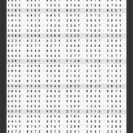
8
0
3
7
1
8
0
3
7
1
8
0
3
7
1
9
9
7
4
2
9
9
7
4
2
9
9
7
4
2
1
3
5
5
1
1
3
5
5
1
1
3
5
5
1
6
7
0
6
6
6
7
0
6
6
6
7
0
6
6
9
1
8
9
8
9
1
8
9
8
9
1
8
9
8
8
5
5
7
3
8
5
5
7
3
8
5
5
7
3
6
8
5
5
1
6
8
5
5
1
6
8
5
5
1
3
9
7
5
3
3
9
7
5
3
3
9
7
5
3
1
9
1
3
4
1
9
1
3
4
1
9
1
3
4
2
8
9
5
5
2
8
9
5
5
2
8
9
5
5
1
4
2
6
8
1
4
2
6
8
1
4
2
6
8
3
2
6
7
4
3
2
6
7
4
3
2
6
7
4
3
0
6
3
9
3
0
6
3
9
3
0
6
3
9
7
5
8
0
8
7
5
8
0
8
7
5
8
0
8
4
4
8
8
7
4
4
8
8
7
4
4
8
8
7
3
2
2
5
7
3
2
2
5
7
3
2
2
5
7
6
2
2
4
6
6
2
2
4
6
6
2
2
4
6
2
0
6
7
4
2
0
6
7
4
2
0
6
7
4
8
3
7
7
5
8
3
7
7
5
8
3
7
7
5
0
4
0
8
8
0
4
0
8
8
0
4
0
8
8
8
0
4
0
4
8
0
4
0
4
8
0
4
0
4
5
5
9
6
6
5
5
9
6
6
5
5
9
6
6
6
4
4
0
4
6
4
4
0
4
6
4
4
0
4
1
3
7
7
5
1
3
7
7
5
1
3
7
7
5
4
2
8
1
9
4
2
8
1
9
4
2
8
1
9
3
1
2
8
1
3
1
2
8
1
3
1
2
8
1
2
4
9
8
8
2
4
9
8
8
2
4
9
8
8
1
4
0
3
3
1
4
0
3
3
1
4
0
3
3
0
8
9
8
8
0
8
9
8
8
0
8
9
8
8
2
1
4
7
2
2
1
4
7
2
2
1
4
7
2
7
1
3
9
3
7
1
3
9
3
7
1
3
9
3
0
1
9
2
2
0
1
9
2
2
0
1
9
2
2
8
7
4
8
3
8
7
4
8
3
8
7
4
8
3
7
8
2
7
9
7
8
2
7
9
7
8
2
7
9
9
9
4
0
4
9
9
4
0
4
9
9
4
0
4
2
8
2
3
5
2
8
2
3
5
2
8
2
3
5
2
8
4
6
1
2
8
4
6
1
2
8
4
6
1
8
8
7
4
2
8
8
7
4
2
8
8
7
4
2
6
0
5
2
7
6
0
5
2
7
6
0
5
2
7
2
0
0
0
0
2
0
0
0
0
2
0
0
0
0
6
5
9
3
3
6
5
9
3
3
6
5
9
3
3
9
9
6
0
6
9
9
6
0
6
9
9
6
0
6
3
0
5
0
5
3
0
5
0
5
3
0
5
0
5
1
2
5
9
5
1
2
5
9
5
1
2
5
9
5
9
0
7
3
1
9
0
7
3
1
9
0
7
3
1
2
7
1
3
4
2
7
1
3
4
2
7
1
3
4
4
0
9
6
6
4
0
9
6
6
4
0
9
6
6
8
7
8
5
4
8
7
8
5
4
8
7
8
5
4
4
4
1
0
1
4
4
1
0
1
4
4
1
0
1
4
4
0
2
2
4
4
0
2
2
4
4
0
2
2
8
7
6
7
4
8
7
6
7
4
8
7
6
7
4
1
2
8
8
7
1
2
8
8
7
1
2
8
8
7
8
3
7
2
9
8
3
7
2
9
8
3
7
2
9
2
5
4
1
5
2
5
4
1
5
2
5
4
1
5