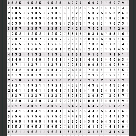
0
5
2
5
7
0
5
2
5
7
0
5
2
5
7
6
0
7
9
7
6
0
7
9
7
6
0
7
9
7
7
4
0
6
6
7
4
0
6
6
7
4
0
6
6
1
5
3
3
6
1
5
3
3
6
1
5
3
3
6
2
9
8
5
4
2
9
8
5
4
2
9
8
5
4
5
8
2
6
8
5
8
2
6
8
5
8
2
6
8
6
8
0
3
3
6
8
0
3
3
6
8
0
3
3
8
2
3
0
3
8
2
3
0
3
8
2
3
0
3
4
0
3
5
8
4
0
3
5
8
4
0
3
5
8
7
6
7
3
1
7
6
7
3
1
7
6
7
3
1
3
3
5
7
3
3
3
5
7
3
3
3
5
7
3
7
4
2
9
2
7
4
2
9
2
7
4
2
9
2
1
2
5
2
7
1
2
5
2
7
1
2
5
2
7
8
3
1
6
7
8
3
1
6
7
8
3
1
6
7
7
0
0
7
7
7
0
0
7
7
7
0
0
7
7
0
0
5
6
2
0
0
5
6
2
0
0
5
6
2
1
2
6
5
2
1
2
6
5
2
1
2
6
5
2
7
8
3
4
7
7
8
3
4
7
7
8
3
4
7
9
6
0
1
1
9
6
0
1
1
9
6
0
1
1
2
4
4
5
9
2
4
4
5
9
2
4
4
5
9
4
1
3
2
5
4
1
3
2
5
4
1
3
2
5
9
1
6
1
7
9
1
6
1
7
9
1
6
1
7
4
1
4
8
3
4
1
4
8
3
4
1
4
8
3
4
0
6
3
9
4
0
6
3
9
4
0
6
3
9
1
3
7
1
8
1
3
7
1
8
1
3
7
1
8
0
0
3
9
3
0
0
3
9
3
0
0
3
9
3
0
8
4
2
6
0
8
4
2
6
0
8
4
2
6
7
6
5
5
1
7
6
5
5
1
7
6
5
5
1
0
8
1
9
1
0
8
1
9
1
0
8
1
9
1
2
9
9
7
7
2
9
9
7
7
2
9
9
7
7
2
7
1
0
1
2
7
1
0
1
2
7
1
0
1
2
2
0
2
2
2
2
0
2
2
2
2
0
2
2
4
9
2
1
3
4
9
2
1
3
4
9
2
1
3
4
3
5
4
9
4
3
5
4
9
4
3
5
4
9
2
5
6
1
7
2
5
6
1
7
2
5
6
1
7
1
5
1
5
6
1
5
1
5
6
1
5
1
5
6
1
3
3
7
1
1
3
3
7
1
1
3
3
7
1
3
0
3
7
1
3
0
3
7
1
3
0
3
7
1
7
3
2
0
2
7
3
2
0
2
7
3
2
0
2
0
8
8
9
8
0
8
8
9
8
0
8
8
9
8
3
0
2
7
9
3
0
2
7
9
3
0
2
7
9
6
4
7
7
5
6
4
7
7
5
6
4
7
7
5
4
8
4
1
5
4
8
4
1
5
4
8
4
1
5
4
4
0
6
6
4
4
0
6
6
4
4
0
6
6
5
7
5
6
2
5
7
5
6
2
5
7
5
6
2
4
4
9
3
3
4
4
9
3
3
4
4
9
3
3
7
5
0
5
5
7
5
0
5
5
7
5
0
5
5
3
5
0
6
6
3
5
0
6
6
3
5
0
6
6
5
9
5
2
7
5
9
5
2
7
5
9
5
2
7
6
1
9
0
9
6
1
9
0
9
6
1
9
0
9
0
6
2
1
3
0
6
2
1
3
0
6
2
1
3
3
1
4
3
7
3
1
4
3
7
3
1
4
3
7