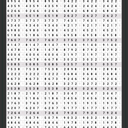
8
9
5
4
9
8
9
5
4
9
8
9
5
4
9
3
4
2
2
4
3
4
2
2
4
3
4
2
2
4
4
3
5
9
5
4
3
5
9
5
4
3
5
9
5
2
4
2
4
6
2
4
2
4
6
2
4
2
4
6
0
2
6
6
3
0
2
6
6
3
0
2
6
6
3
6
8
4
2
6
6
8
4
2
6
6
8
4
2
6
6
5
1
8
9
6
5
1
8
9
6
5
1
8
9
2
6
2
7
9
2
6
2
7
9
2
6
2
7
9
3
7
3
7
1
3
7
3
7
1
3
7
3
7
1
7
4
3
1
4
7
4
3
1
4
7
4
3
1
4
9
3
4
0
4
9
3
4
0
4
9
3
4
0
4
9
2
1
7
8
9
2
1
7
8
9
2
1
7
8
6
9
8
0
8
6
9
8
0
8
6
9
8
0
8
4
5
2
1
3
4
5
2
1
3
4
5
2
1
3
5
1
8
6
5
5
1
8
6
5
5
1
8
6
5
6
9
5
8
4
6
9
5
8
4
6
9
5
8
4
7
6
0
7
7
7
6
0
7
7
7
6
0
7
7
3
7
5
2
7
3
7
5
2
7
3
7
5
2
7
8
1
4
7
2
8
1
4
7
2
8
1
4
7
2
9
1
4
0
4
9
1
4
0
4
9
1
4
0
4
1
4
7
8
6
1
4
7
8
6
1
4
7
8
6
8
7
9
2
2
8
7
9
2
2
8
7
9
2
2
4
0
0
4
4
4
0
0
4
4
4
0
0
4
4
3
1
9
7
7
3
1
9
7
7
3
1
9
7
7
6
6
7
8
6
6
6
7
8
6
6
6
7
8
6
3
0
3
2
5
3
0
3
2
5
3
0
3
2
5
5
0
8
5
4
5
0
8
5
4
5
0
8
5
4
0
3
5
7
3
0
3
5
7
3
0
3
5
7
3
7
5
3
8
2
7
5
3
8
2
7
5
3
8
2
2
8
9
8
8
2
8
9
8
8
2
8
9
8
8
3
2
2
2
4
3
2
2
2
4
3
2
2
2
4
3
6
8
4
3
3
6
8
4
3
3
6
8
4
3
8
6
7
3
1
8
6
7
3
1
8
6
7
3
1
9
2
4
6
1
9
2
4
6
1
9
2
4
6
1
3
6
2
8
1
3
6
2
8
1
3
6
2
8
1
3
2
7
2
9
3
2
7
2
9
3
2
7
2
9
3
5
3
8
2
3
5
3
8
2
3
5
3
8
2
0
2
4
4
8
0
2
4
4
8
0
2
4
4
8
2
1
8
7
6
2
1
8
7
6
2
1
8
7
6
3
0
4
7
2
3
0
4
7
2
3
0
4
7
2
5
1
8
6
5
5
1
8
6
5
5
1
8
6
5
3
4
5
6
2
3
4
5
6
2
3
4
5
6
2
3
7
6
3
9
3
7
6
3
9
3
7
6
3
9
1
9
1
5
6
1
9
1
5
6
1
9
1
5
6
6
2
0
7
7
6
2
0
7
7
6
2
0
7
7
5
1
7
7
5
5
1
7
7
5
5
1
7
7
5
7
2
6
4
1
7
2
6
4
1
7
2
6
4
1
7
9
2
4
6
7
9
2
4
6
7
9
2
4
6
5
0
7
9
7
5
0
7
9
7
5
0
7
9
7
9
0
3
2
5
9
0
3
2
5
9
0
3
2
5
4
8
4
6
1
4
8
4
6
1
4
8
4
6
1
1
9
7
8
6
1
9
7
8
6
1
9
7
8
6
7
6
1
3
4
7
6
1
3
4
7
6
1
3
4
6
4
5
9
5
6
4
5
9
5
6
4
5
9
5