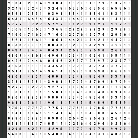
2
3
8
4
3
2
3
8
4
3
2
3
8
4
3
1
3
7
9
7
1
3
7
9
7
1
3
7
9
7
3
2
4
5
9
3
2
4
5
9
3
2
4
5
9
6
5
5
6
2
6
5
5
6
2
6
5
5
6
2
0
3
9
1
1
0
3
9
1
1
0
3
9
1
1
8
3
4
1
5
8
3
4
1
5
8
3
4
1
5
6
4
3
4
7
6
4
3
4
7
6
4
3
4
7
1
4
4
0
4
1
4
4
0
4
1
4
4
0
4
5
7
2
7
9
5
7
2
7
9
5
7
2
7
9
9
1
2
7
9
9
1
2
7
9
9
1
2
7
9
1
3
6
5
2
1
3
6
5
2
1
3
6
5
2
2
9
2
9
2
2
9
2
9
2
2
9
2
9
2
7
1
6
0
6
7
1
6
0
6
7
1
6
0
6
2
0
7
6
4
2
0
7
6
4
2
0
7
6
4
1
8
6
1
7
1
8
6
1
7
1
8
6
1
7
4
4
2
1
3
4
4
2
1
3
4
4
2
1
3
0
0
3
8
2
0
0
3
8
2
0
0
3
8
2
3
2
9
9
9
3
2
9
9
9
3
2
9
9
9
8
4
3
4
7
8
4
3
4
7
8
4
3
4
7
2
6
9
0
9
2
6
9
0
9
2
6
9
0
9
4
9
6
9
6
4
9
6
9
6
4
9
6
9
6
0
5
4
1
5
0
5
4
1
5
0
5
4
1
5
0
4
4
6
1
0
4
4
6
1
0
4
4
6
1
2
3
9
7
7
2
3
9
7
7
2
3
9
7
7
3
3
5
3
8
3
3
5
3
8
3
3
5
3
8
3
7
7
3
1
3
7
7
3
1
3
7
7
3
1
9
6
1
4
5
9
6
1
4
5
9
6
1
4
5
8
6
9
0
9
8
6
9
0
9
8
6
9
0
9
4
8
0
1
1
4
8
0
1
1
4
8
0
1
1
5
3
4
9
4
5
3
4
9
4
5
3
4
9
4
3
9
8
1
9
3
9
8
1
9
3
9
8
1
9
8
7
0
9
9
8
7
0
9
9
8
7
0
9
9
9
2
7
7
5
9
2
7
7
5
9
2
7
7
5
1
1
0
4
4
1
1
0
4
4
1
1
0
4
4
1
5
0
1
1
1
5
0
1
1
1
5
0
1
1
8
9
4
0
4
8
9
4
0
4
8
9
4
0
4
9
8
0
9
9
9
8
0
9
9
9
8
0
9
9
5
3
4
0
4
5
3
4
0
4
5
3
4
0
4
9
6
1
1
2
9
6
1
1
2
9
6
1
1
2
5
4
8
9
8
5
4
8
9
8
5
4
8
9
8
7
7
5
7
3
7
7
5
7
3
7
7
5
7
3
7
7
8
5
4
7
7
8
5
4
7
7
8
5
4
1
1
4
1
5
1
1
4
1
5
1
1
4
1
5
4
5
0
8
8
4
5
0
8
8
4
5
0
8
8
0
9
8
0
8
0
9
8
0
8
0
9
8
0
8
2
6
4
2
6
2
6
4
2
6
2
6
4
2
6
8
5
1
7
8
8
5
1
7
8
8
5
1
7
8
0
2
9
6
6
0
2
9
6
6
0
2
9
6
6
4
2
9
5
5
4
2
9
5
5
4
2
9
5
5
9
9
7
0
7
9
9
7
0
7
9
9
7
0
7
5
4
0
8
8
5
4
0
8
8
5
4
0
8
8
4
8
3
1
4
4
8
3
1
4
4
8
3
1
4