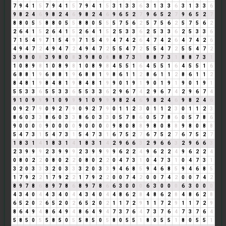
7
9
4
1
5
7
9
4
1
5
7
9
4
1
5
3
1
3
3
6
3
1
3
3
6
3
1
3
3
6
9
8
2
4
6
9
8
2
4
6
9
8
2
4
6
9
6
5
2
7
9
6
5
2
7
9
6
5
2
7
8
8
0
5
5
8
8
0
5
5
8
8
0
5
5
5
7
5
6
2
5
7
5
6
2
5
7
5
6
2
2
6
4
1
5
2
6
4
1
5
2
6
4
1
5
2
5
3
3
6
2
5
3
3
6
2
5
3
3
6
7
1
5
4
9
7
1
5
4
9
7
1
5
4
9
4
7
4
2
6
4
7
4
2
6
4
7
4
2
6
4
9
4
7
2
4
9
4
7
2
4
9
4
7
2
5
5
4
7
2
5
5
4
7
2
5
5
4
7
2
3
9
8
0
8
3
9
8
0
8
3
9
8
0
8
8
8
7
3
1
8
8
7
3
1
8
8
7
3
1
1
0
8
9
8
1
0
8
9
8
1
0
8
9
8
4
5
5
1
6
4
5
5
1
6
4
5
5
1
6
6
8
8
1
9
6
8
8
1
9
6
8
8
1
9
8
6
1
1
2
8
6
1
1
2
8
6
1
1
2
8
4
8
1
9
8
4
8
1
9
8
4
8
1
9
9
0
1
9
1
9
0
1
9
1
9
0
1
9
1
5
5
3
3
6
5
5
3
3
6
5
5
3
3
6
2
9
6
7
4
2
9
6
7
4
2
9
6
7
4
9
1
0
9
9
9
1
0
9
9
9
1
0
9
9
9
8
2
4
6
9
8
2
4
6
9
8
2
4
6
0
9
2
7
9
0
9
2
7
9
0
9
2
7
9
0
1
1
2
3
0
1
1
2
3
0
1
1
2
3
8
6
0
3
3
8
6
0
3
3
8
6
0
3
3
0
5
7
8
6
0
5
7
8
6
0
5
7
8
6
9
0
0
0
0
9
0
0
0
0
9
0
0
0
0
9
8
0
8
8
9
8
0
8
8
9
8
0
8
8
5
4
7
3
1
5
4
7
3
1
5
4
7
3
1
6
7
5
2
7
6
7
5
2
7
6
7
5
2
7
1
8
3
1
4
1
8
3
1
4
1
8
3
1
4
2
9
6
6
3
2
9
6
6
3
2
9
6
6
3
2
3
9
9
9
2
3
9
9
9
2
3
9
9
9
9
6
2
2
4
9
6
2
2
4
9
6
2
2
4
0
8
0
2
2
0
8
0
2
2
0
8
0
2
2
0
4
7
3
1
0
4
7
3
1
0
4
7
3
1
3
2
0
3
3
3
2
0
3
3
3
2
0
3
3
9
4
6
8
5
9
4
6
8
5
9
4
6
8
5
1
7
9
2
2
1
7
9
2
2
1
7
9
2
2
0
0
7
4
2
0
0
7
4
2
0
0
7
4
2
8
9
7
8
6
8
9
7
8
6
8
9
7
8
6
6
3
0
0
0
6
3
0
0
0
6
3
0
0
0
4
3
4
0
4
4
3
4
0
4
4
3
4
0
4
4
8
6
2
8
4
8
6
2
8
4
8
6
2
8
6
5
2
0
2
6
5
2
0
2
6
5
2
0
2
1
1
7
2
9
1
1
7
2
9
1
1
7
2
9
8
6
4
9
4
8
6
4
9
4
8
6
4
9
4
7
3
7
6
4
7
3
7
6
4
7
3
7
6
4
5
8
5
0
5
5
8
5
0
5
5
8
5
0
5
8
0
5
5
1
8
0
5
5
1
8
0
5
5
1