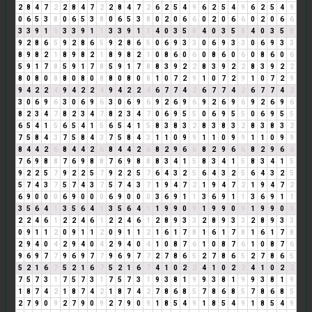
2
8
4
7
2
2
8
4
7
2
2
8
4
7
2
6
2
5
4
9
6
2
5
4
9
6
2
5
4
9
0
6
5
3
8
0
6
5
3
8
0
6
5
3
8
0
2
0
6
6
0
2
0
6
6
0
2
0
6
6
3
3
9
1
1
3
3
9
1
1
3
3
9
1
1
4
0
3
5
8
4
0
3
5
8
4
0
3
5
8
9
2
8
6
5
9
2
8
6
5
9
2
8
6
5
0
6
9
3
3
0
6
9
3
3
0
6
9
3
3
8
9
8
2
1
8
9
8
2
1
8
9
8
2
1
0
8
6
0
6
0
8
6
0
6
0
8
6
0
6
5
9
1
7
8
5
9
1
7
8
5
9
1
7
8
8
3
9
2
2
8
3
9
2
2
8
3
9
2
2
8
0
8
0
8
8
0
8
0
8
8
0
8
0
8
1
0
7
2
9
1
0
7
2
9
1
0
7
2
9
9
4
2
2
4
9
4
2
2
4
9
4
2
2
4
6
7
7
4
2
6
7
7
4
2
6
7
7
4
2
3
0
6
9
6
3
0
6
9
6
3
0
6
9
6
9
2
6
9
6
9
2
6
9
6
9
2
6
9
6
8
2
3
4
7
8
2
3
4
7
8
2
3
4
7
0
6
9
5
5
0
6
9
5
5
0
6
9
5
5
6
5
4
1
5
6
5
4
1
5
6
5
4
1
5
8
3
8
3
2
8
3
8
3
2
8
3
8
3
2
7
5
8
4
3
7
5
8
4
3
7
5
8
4
3
1
1
0
9
9
1
1
0
9
9
1
1
0
9
9
8
4
4
2
6
8
4
4
2
6
8
4
4
2
6
8
2
9
6
6
8
2
9
6
6
8
2
9
6
6
7
6
9
8
8
7
6
9
8
8
7
6
9
8
8
8
3
4
1
5
8
3
4
1
5
8
3
4
1
5
9
2
2
5
7
9
2
2
5
7
9
2
2
5
7
6
4
3
2
5
6
4
3
2
5
6
4
3
2
5
5
7
4
3
7
5
7
4
3
7
5
7
4
3
7
1
9
4
7
2
1
9
4
7
2
1
9
4
7
2
6
9
0
0
0
6
9
0
0
0
6
9
0
0
0
3
6
9
1
1
3
6
9
1
1
3
6
9
1
1
3
5
6
4
1
3
5
6
4
1
3
5
6
4
1
1
9
9
0
9
1
9
9
0
9
1
9
9
0
9
2
2
4
6
1
2
2
4
6
1
2
2
4
6
1
2
8
9
3
3
2
8
9
3
3
2
8
9
3
3
0
9
1
1
2
0
9
1
1
2
0
9
1
1
2
1
6
1
7
8
1
6
1
7
8
1
6
1
7
8
2
9
4
0
4
2
9
4
0
4
2
9
4
0
4
1
0
8
7
6
1
0
8
7
6
1
0
8
7
6
9
6
9
7
7
9
6
9
7
7
9
6
9
7
7
2
7
8
6
5
2
7
8
6
5
2
7
8
6
5
5
2
1
6
7
5
2
1
6
7
5
2
1
6
7
4
1
0
2
2
4
1
0
2
2
4
1
0
2
2
7
5
7
3
1
7
5
7
3
1
7
5
7
3
1
9
3
8
1
9
9
3
8
1
9
9
3
8
1
9
1
8
7
4
2
1
8
7
4
2
1
8
7
4
2
7
8
6
8
5
7
8
6
8
5
7
8
6
8
5
2
7
9
0
9
2
7
9
0
9
2
7
9
0
9
1
8
5
4
9
1
8
5
4
9
1
8
5
4
9