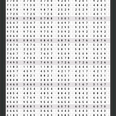
3
7
0
0
0
3
7
0
0
0
3
7
0
0
0
9
2
0
1
1
9
2
0
1
1
9
2
0
1
1
7
1
3
0
3
7
1
3
0
3
7
1
3
0
3
4
8
4
2
6
4
8
4
2
6
4
8
4
2
6
9
8
7
8
6
9
8
7
8
6
9
8
7
8
6
2
5
2
9
2
2
5
2
9
2
2
5
2
9
2
1
7
2
5
7
1
7
2
5
7
1
7
2
5
7
4
0
1
1
2
4
0
1
1
2
4
0
1
1
2
0
7
8
8
7
0
7
8
8
7
0
7
8
8
7
1
0
0
1
1
1
0
0
1
1
1
0
0
1
1
5
5
4
7
2
5
5
4
7
2
5
5
4
7
2
0
4
9
7
7
0
4
9
7
7
0
4
9
7
7
6
0
9
8
8
6
0
9
8
8
6
0
9
8
8
9
2
9
5
5
9
2
9
5
5
9
2
9
5
5
9
7
5
4
9
9
7
5
4
9
9
7
5
4
9
3
0
9
2
2
3
0
9
2
2
3
0
9
2
2
0
0
6
0
6
0
0
6
0
6
0
0
6
0
6
3
6
0
4
4
3
6
0
4
4
3
6
0
4
4
0
8
4
5
9
0
8
4
5
9
0
8
4
5
9
6
8
7
6
4
6
8
7
6
4
6
8
7
6
4
7
4
7
6
4
7
4
7
6
4
7
4
7
6
4
5
2
8
7
6
5
2
8
7
6
5
2
8
7
6
2
2
0
5
5
2
2
0
5
5
2
2
0
5
5
5
8
1
9
1
5
8
1
9
1
5
8
1
9
1
7
6
0
7
7
7
6
0
7
7
7
6
0
7
7
9
5
0
9
9
9
5
0
9
9
9
5
0
9
9
4
7
0
8
8
4
7
0
8
8
4
7
0
8
8
4
5
7
8
6
4
5
7
8
6
4
5
7
8
6
7
4
9
5
5
7
4
9
5
5
7
4
9
5
5
0
7
2
6
8
0
7
2
6
8
0
7
2
6
8
1
1
8
3
2
1
1
8
3
2
1
1
8
3
2
5
4
4
4
8
5
4
4
4
8
5
4
4
4
8
4
5
9
7
7
4
5
9
7
7
4
5
9
7
7
4
2
1
7
8
4
2
1
7
8
4
2
1
7
8
8
8
2
1
3
8
8
2
1
3
8
8
2
1
3
8
6
3
1
4
8
6
3
1
4
8
6
3
1
4
3
8
0
8
8
3
8
0
8
8
3
8
0
8
8
4
3
0
0
0
4
3
0
0
0
4
3
0
0
0
3
4
6
0
6
3
4
6
0
6
3
4
6
0
6
3
1
6
7
4
3
1
6
7
4
3
1
6
7
4
3
2
5
4
9
3
2
5
4
9
3
2
5
4
9
8
8
5
0
5
8
8
5
0
5
8
8
5
0
5
4
8
5
4
9
4
8
5
4
9
4
8
5
4
9
8
8
4
2
6
8
8
4
2
6
8
8
4
2
6
5
7
6
9
6
5
7
6
9
6
5
7
6
9
6
6
6
5
4
9
6
6
5
4
9
6
6
5
4
9
9
5
4
3
7
9
5
4
3
7
9
5
4
3
7
6
6
5
4
9
6
6
5
4
9
6
6
5
4
9
8
4
8
1
9
8
4
8
1
9
8
4
8
1
9
6
0
7
0
7
6
0
7
0
7
6
0
7
0
7
3
6
6
5
2
3
6
6
5
2
3
6
6
5
2
5
4
4
3
7
5
4
4
3
7
5
4
4
3
7
0
1
8
3
2
0
1
8
3
2
0
1
8
3
2
8
9
8
5
4
8
9
8
5
4
8
9
8
5
4