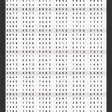
5
7
1
7
8
5
7
1
7
8
5
7
1
7
8
9
8
4
3
7
9
8
4
3
7
9
8
4
3
7
0
7
9
4
4
0
7
9
4
4
0
7
9
4
4
6
9
0
4
4
6
9
0
4
4
6
9
0
4
4
8
8
2
2
4
8
8
2
2
4
8
8
2
2
4
8
9
0
4
4
8
9
0
4
4
8
9
0
4
4
3
6
7
7
5
3
6
7
7
5
3
6
7
7
5
4
2
4
2
6
4
2
4
2
6
4
2
4
2
6
0
5
6
6
3
0
5
6
6
3
0
5
6
6
3
0
6
0
2
2
0
6
0
2
2
0
6
0
2
2
2
6
2
9
2
2
6
2
9
2
2
6
2
9
2
1
7
3
7
1
1
7
3
7
1
1
7
3
7
1
7
6
8
0
8
7
6
8
0
8
7
6
8
0
8
1
9
1
1
2
1
9
1
1
2
1
9
1
1
2
4
5
1
4
5
4
5
1
4
5
4
5
1
4
5
2
1
5
6
2
2
1
5
6
2
2
1
5
6
2
8
8
9
8
8
8
8
9
8
8
8
8
9
8
8
0
7
4
8
3
0
7
4
8
3
0
7
4
8
3
8
3
0
8
8
8
3
0
8
8
8
3
0
8
8
9
3
0
5
5
9
3
0
5
5
9
3
0
5
5
4
2
9
8
8
4
2
9
8
8
4
2
9
8
8
5
7
1
1
2
5
7
1
1
2
5
7
1
1
2
1
3
1
4
5
1
3
1
4
5
1
3
1
4
5
0
9
7
9
7
0
9
7
9
7
0
9
7
9
7
9
4
9
4
4
9
4
9
4
4
9
4
9
4
4
7
2
1
2
3
7
2
1
2
3
7
2
1
2
3
3
7
1
1
2
3
7
1
1
2
3
7
1
1
2
2
4
9
2
2
2
4
9
2
2
2
4
9
2
2
0
5
6
7
4
0
5
6
7
4
0
5
6
7
4
9
9
6
1
7
9
9
6
1
7
9
9
6
1
7
8
4
7
2
9
8
4
7
2
9
8
4
7
2
9
1
6
6
1
7
1
6
6
1
7
1
6
6
1
7
0
4
1
0
1
0
4
1
0
1
0
4
1
0
1
1
6
0
2
2
1
6
0
2
2
1
6
0
2
2
4
9
8
7
6
4
9
8
7
6
4
9
8
7
6
6
4
8
3
2
6
4
8
3
2
6
4
8
3
2
1
6
6
9
6
1
6
6
9
6
1
6
6
9
6
2
3
7
7
5
2
3
7
7
5
2
3
7
7
5
7
4
4
5
9
7
4
4
5
9
7
4
4
5
9
1
4
1
5
6
1
4
1
5
6
1
4
1
5
6
7
9
4
1
5
7
9
4
1
5
7
9
4
1
5
2
2
5
0
5
2
2
5
0
5
2
2
5
0
5
1
7
5
4
9
1
7
5
4
9
1
7
5
4
9
9
2
2
0
2
9
2
2
0
2
9
2
2
0
2
5
8
2
3
5
5
8
2
3
5
5
8
2
3
5
6
9
0
9
9
6
9
0
9
9
6
9
0
9
9
3
3
2
5
7
3
3
2
5
7
3
3
2
5
7
2
9
8
1
9
2
9
8
1
9
2
9
8
1
9
1
7
9
0
9
1
7
9
0
9
1
7
9
0
9
4
8
7
4
2
4
8
7
4
2
4
8
7
4
2
7
4
4
3
7
7
4
4
3
7
7
4
4
3
7
5
2
5
0
5
5
2
5
0
5
5
2
5
0
5
7
7
8
0
8
7
7
8
0
8
7
7
8
0
8
1
1
5
5
1
1
1
5
5
1
1
1
5
5
1