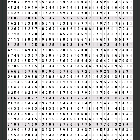
2
2
8
7
6
2
2
8
7
6
5
3
6
0
6
5
3
6
0
6
5
3
6
0
6
4
5
2
5
7
4
5
2
5
7
4
5
2
5
7
9
9
4
9
4
9
9
4
9
4
9
9
4
9
4
8
4
0
6
6
8
4
0
6
6
8
4
0
6
6
1
4
2
6
8
1
4
2
6
8
1
4
2
6
8
4
9
0
1
1
4
9
0
1
1
4
9
0
1
1
7
8
8
6
5
7
8
8
6
5
7
8
8
6
5
5
5
3
7
1
5
5
3
7
1
5
5
3
7
1
1
6
2
1
3
1
6
2
1
3
1
6
2
1
3
5
3
1
8
9
5
3
1
8
9
5
3
1
8
9
7
9
7
4
2
7
9
7
4
2
7
9
7
4
2
8
2
6
7
4
8
2
6
7
4
8
2
6
7
4
4
0
8
6
5
4
0
8
6
5
4
0
8
6
5
1
7
2
8
1
1
7
2
8
1
1
7
2
8
1
4
5
2
0
2
4
5
2
0
2
4
5
2
0
2
7
1
1
3
4
7
1
1
3
4
7
1
1
3
4
9
8
0
8
8
9
8
0
8
8
9
8
0
8
8
5
6
1
9
1
5
6
1
9
1
5
6
1
9
1
8
1
2
5
7
8
1
2
5
7
8
1
2
5
7
1
0
7
3
1
1
0
7
3
1
1
0
7
3
1
4
9
1
6
7
4
9
1
6
7
4
9
1
6
7
7
0
0
5
5
7
0
0
5
5
7
0
0
5
5
9
7
4
8
3
9
7
4
8
3
9
7
4
8
3
5
3
0
7
7
5
3
0
7
7
5
3
0
7
7
6
3
8
5
4
6
3
8
5
4
6
3
8
5
4
3
5
2
7
9
3
5
2
7
9
3
5
2
7
9
5
6
4
2
6
5
6
4
2
6
5
6
4
2
6
8
7
0
5
5
8
7
0
5
5
8
7
0
5
5
3
5
3
4
7
3
5
3
4
7
3
5
3
4
7
9
6
6
2
8
9
6
6
2
8
9
6
6
2
8
0
7
9
6
6
0
7
9
6
6
0
7
9
6
6
5
9
2
3
5
5
9
2
3
5
5
9
2
3
5
2
9
8
8
7
2
9
8
8
7
2
9
8
8
7
6
2
2
9
2
6
2
2
9
2
6
2
2
9
2
3
3
1
4
5
3
3
1
4
5
3
3
1
4
5
1
2
3
9
3
1
2
3
9
3
1
2
3
9
3
5
9
6
2
8
5
9
6
2
8
5
9
6
2
8
8
4
5
5
1
8
4
5
5
1
8
4
5
5
1
8
0
0
6
6
8
0
0
6
6
8
0
0
6
6
6
2
5
9
5
6
2
5
9
5
6
2
5
9
5
3
7
9
0
9
3
7
9
0
9
3
7
9
0
9
0
8
5
7
3
0
8
5
7
3
0
8
5
7
3
7
6
3
1
4
7
6
3
1
4
7
6
3
1
4
2
0
7
8
6
2
0
7
8
6
2
0
7
8
6
9
4
7
4
2
9
4
7
4
2
9
4
7
4
2
2
1
4
2
6
2
1
4
2
6
2
1
4
2
6
4
9
3
3
6
4
9
3
3
6
4
9
3
3
6
6
7
1
9
1
6
7
1
9
1
6
7
1
9
1
4
8
2
1
3
4
8
2
1
3
4
8
2
1
3
5
5
8
1
9
5
5
8
1
9
5
5
8
1
9
0
1
9
3
3
0
1
9
3
3
0
1
9
3
3
7
4
1
5
6
7
4
1
5
6
7
4
1
5
6
1
9
6
4
1
1
9
6
4
1
1
9
6
4
1
3
1
0
9
9
3
1
0
9
9
3
1
0
9
9
8
7
7
6
4
8
7
7
6
4
8
7
7
6
4
3
2
9
0
9
3
2
9
0
9
3
2
9
0
9
3
9
3
7
1
3
9
3
7
1
3
9
3
7
1
9
5
5
3
8
9
5
5
3
8
9
5
5
3
8
2
8
4
3
7
2
8
4
3
7
2
8
4
3
7
1
6
4
0
4
1
6
4
0
4
1
6
4
0
4