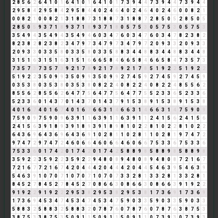
2
8
5
6
2
6
4
1
0
1
6
4
1
0
1
6
4
1
0
1
7
3
9
4
4
7
3
9
4
4
7
3
9
4
4
2
9
5
8
4
2
9
5
8
4
2
9
5
8
4
4
0
2
4
6
4
0
2
4
6
4
0
2
4
6
0
0
8
2
1
0
0
8
2
1
0
0
8
2
1
3
1
8
8
7
3
1
8
8
7
3
1
8
8
7
2
8
5
0
5
2
8
5
0
5
2
8
5
0
5
9
3
7
1
8
9
3
7
1
8
9
3
7
1
8
0
5
7
5
3
0
5
7
5
3
0
5
7
5
3
3
5
4
9
4
3
5
4
9
4
3
5
4
9
4
6
0
3
4
7
6
0
3
4
7
6
0
3
4
7
8
2
3
8
2
8
2
3
8
2
8
2
3
8
2
3
4
7
9
7
3
4
7
9
7
3
4
7
9
7
2
0
9
3
3
2
0
9
3
3
2
0
9
3
3
0
3
3
5
8
0
3
3
5
8
0
3
3
5
8
8
3
4
4
8
8
3
4
4
8
8
3
4
4
8
3
1
5
1
6
3
1
5
1
6
3
1
5
1
6
6
6
5
8
4
6
6
5
8
4
6
6
5
8
4
7
3
5
7
3
7
3
5
7
3
7
3
5
7
3
9
2
1
7
8
9
2
1
7
8
9
2
1
7
8
5
1
9
2
2
5
1
9
2
2
5
1
9
2
2
3
5
0
9
9
3
5
0
9
9
3
5
0
9
9
2
7
4
5
9
2
7
4
5
9
2
7
4
5
9
0
3
5
3
8
0
3
5
3
8
0
3
5
3
8
0
8
2
2
4
0
8
2
2
4
0
8
2
2
4
8
5
5
6
2
8
5
5
6
2
8
5
5
6
2
6
4
7
7
5
6
4
7
7
5
6
4
7
7
5
5
2
3
3
6
5
2
3
3
6
5
2
3
3
6
0
1
4
3
7
0
1
4
3
7
0
1
4
3
7
9
1
5
3
8
9
1
5
3
8
9
1
5
3
8
4
0
1
6
7
4
0
1
6
7
4
0
1
6
7
6
6
3
1
4
6
6
3
1
4
6
6
3
1
4
7
5
9
0
9
7
5
9
0
9
7
5
9
0
9
6
3
9
1
1
6
3
9
1
1
6
3
9
1
1
2
4
1
5
6
2
4
1
5
6
2
4
1
5
6
3
9
1
8
9
3
9
1
8
9
3
9
1
8
9
8
1
0
2
2
8
1
0
2
2
8
1
0
2
2
6
4
3
6
9
6
4
3
6
9
6
4
3
6
9
1
0
2
8
1
1
0
2
8
1
1
0
2
8
1
9
7
4
7
2
9
7
4
7
2
9
7
4
7
2
4
6
0
6
6
4
6
0
6
6
4
6
0
6
6
7
5
3
3
6
7
5
3
3
6
7
5
3
3
6
0
1
7
4
2
0
1
7
4
2
0
1
7
4
2
5
8
8
9
8
5
8
8
9
8
5
8
8
9
8
3
5
9
2
2
3
5
9
2
2
3
5
9
2
2
9
4
8
0
8
9
4
8
0
8
9
4
8
0
8
7
2
1
6
7
7
2
1
6
7
7
2
1
6
7
4
2
0
4
4
4
2
0
4
4
4
2
0
4
4
5
4
6
3
9
5
4
6
3
9
5
4
6
3
9
1
0
7
0
7
1
0
7
0
7
1
0
7
0
7
3
3
2
8
1
3
3
2
8
1
3
3
2
8
1
8
4
5
2
7
8
4
5
2
7
8
4
5
2
7
0
8
6
6
3
0
8
6
6
3
0
8
6
6
3
9
1
9
2
2
9
1
9
2
2
9
1
9
2
2
2
9
5
3
8
2
9
5
3
8
2
9
5
3
8
1
7
3
6
9
1
7
3
6
9
1
7
3
6
9
4
5
3
4
7
4
5
3
4
7
4
5
3
4
7
5
9
0
3
3
5
9
0
3
3
5
9
0
3
3
5
8
8
3
2
5
8
8
3
2
5
8
8
3
2
0
7
8
7
6
0
7
8
7
6
0
7
8
7
6
3
8
7
5
3
3
8
7
5
3
3
8
7
5
3
5
0
9
1
1
5
0
9
1
1
5
0
9
1
1
0
7
3
9
3
0
7
3
9
3