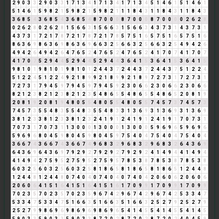
2
9
0
3
3
2
9
0
3
3
1
7
1
3
4
1
7
1
3
4
1
7
1
3
4
5
1
4
6
1
5
1
4
6
1
5
1
4
6
1
5
9
8
2
1
5
9
8
2
1
5
9
8
2
1
1
1
8
4
3
1
1
8
4
3
1
1
8
4
3
3
6
8
5
4
3
6
8
5
4
3
6
8
5
4
8
7
0
0
0
8
7
0
0
0
8
7
0
0
0
0
2
6
2
8
0
2
6
2
8
0
2
6
2
8
1
5
6
6
3
1
5
6
6
3
1
5
6
6
3
4
3
7
3
1
4
3
7
3
1
4
3
7
3
1
7
2
1
7
8
7
2
1
7
8
7
2
1
7
8
5
7
5
1
6
5
7
5
1
6
5
7
5
1
6
8
6
3
6
9
8
6
3
6
9
8
6
3
6
9
6
6
3
2
5
6
6
3
2
5
6
6
3
2
5
4
9
4
2
6
4
9
4
2
6
4
9
4
2
6
4
7
6
5
2
4
7
6
5
2
4
7
6
5
2
4
1
7
0
7
4
1
7
0
7
4
1
7
0
7
5
2
9
4
4
5
2
9
4
4
5
2
9
4
4
3
6
4
1
5
3
6
4
1
5
3
6
4
1
5
9
8
1
0
1
9
8
1
0
1
9
8
1
0
1
2
4
4
3
7
2
4
4
3
7
2
4
4
3
7
5
1
2
2
4
5
1
2
2
4
5
1
2
2
4
9
2
1
8
9
9
2
1
8
9
9
2
1
8
9
7
2
7
3
1
7
2
7
3
1
7
2
7
3
1
7
9
4
5
9
7
9
4
5
9
7
9
4
5
9
2
3
0
6
6
2
3
0
6
6
2
3
0
6
6
8
2
1
2
3
8
2
1
2
3
8
2
1
2
3
5
4
8
6
5
5
4
8
6
5
5
4
8
6
5
2
0
8
1
9
2
0
8
1
9
2
0
8
1
9
4
8
0
5
5
4
8
0
5
5
4
8
0
5
5
7
4
5
7
3
7
4
5
7
3
7
4
5
7
3
5
5
4
8
3
5
5
4
8
3
5
5
4
8
3
3
1
3
6
9
3
1
3
6
9
3
1
3
6
9
3
8
1
2
3
3
8
1
2
3
3
8
1
2
3
2
4
1
9
1
2
4
1
9
1
2
4
1
9
1
7
0
7
3
1
7
0
7
3
1
7
0
7
3
1
1
3
0
0
0
1
3
0
0
0
1
3
0
0
0
5
9
6
9
6
5
9
6
9
6
5
9
6
9
6
8
0
4
5
9
8
0
4
5
9
8
0
4
5
9
7
5
4
0
4
7
5
4
0
4
7
5
4
0
4
3
6
6
7
4
3
6
6
7
4
3
6
6
7
4
9
6
8
3
2
9
6
8
3
2
9
6
8
3
2
6
4
3
6
9
6
4
3
6
9
6
4
3
6
9
7
9
2
9
2
7
9
2
9
2
7
9
2
9
2
4
1
4
9
4
4
1
4
9
4
4
1
4
9
4
2
7
5
9
5
2
7
5
9
5
2
7
5
9
5
7
8
5
3
8
7
8
5
3
8
7
8
5
3
8
6
0
3
2
5
6
0
3
2
5
6
0
3
2
5
8
1
8
6
5
8
1
8
6
5
8
1
8
6
5
1
2
4
4
8
1
2
4
4
8
1
2
4
4
8
0
7
4
0
4
0
7
4
0
4
0
7
4
0
4
2
0
6
0
6
2
0
6
0
6
2
0
6
0
6
4
1
5
1
6
4
1
5
1
6
4
1
5
1
6
1
7
0
9
9
1
7
0
9
9
1
7
0
9
9
7
0
2
3
5
7
0
2
3
5
7
0
2
3
5
9
6
7
4
2
9
6
7
4
2
9
6
7
4
2
5
3
3
4
7
5
3
3
4
7
5
3
3
4
7
5
1
6
6
3
5
1
6
6
3
5
1
6
6
3
2
5
2
7
9
2
5
2
7
9
2
5
2
7
9
9
8
6
9
6
9
8
6
9
6
9
8
6
9
6
5
4
1
4
5
5
4
1
4
5
5
4
1
4
5
5
9
0
3
3
5
9
0
3
3
5
9
0
3
3
8
7
2
0
2
8
7
2
0
2
8
7
2
0
2
4
0
4
5
9