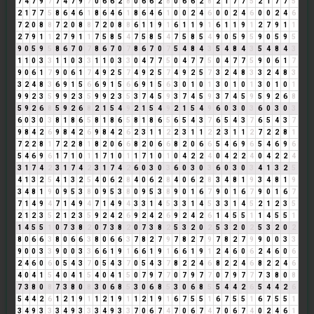
7
4
7
9
7
7
4
7
9
7
0
6
6
2
8
0
6
6
2
8
0
6
6
2
8
2
1
7
7
5
2
1
7
7
5
2
1
7
7
5
8
6
4
6
1
8
6
4
6
1
8
6
4
6
1
0
0
2
4
6
0
0
2
4
6
0
0
2
4
6
7
2
0
8
8
7
2
0
8
8
7
2
0
8
8
6
1
1
9
1
6
1
1
9
1
6
1
1
9
1
2
7
9
1
1
2
7
9
1
1
2
7
9
1
1
7
5
8
5
4
7
5
8
5
4
7
5
8
5
4
9
0
5
9
5
9
0
5
9
5
9
0
5
9
5
8
6
7
0
7
8
6
7
0
7
8
6
7
0
7
5
4
8
4
3
5
4
8
4
3
5
4
8
4
3
1
1
0
3
3
1
1
0
3
3
1
1
0
3
3
0
4
7
7
5
0
4
7
7
5
0
4
7
7
5
9
0
6
1
7
9
0
6
1
7
9
0
6
1
7
4
9
2
5
7
4
9
2
5
7
4
9
2
5
7
3
2
4
8
3
3
2
4
8
3
3
2
4
8
3
6
9
1
5
6
6
9
1
5
6
6
9
1
5
6
3
0
1
0
1
3
0
1
0
1
3
0
1
0
1
9
9
2
3
5
9
9
2
3
5
9
9
2
3
5
3
7
4
5
9
3
7
4
5
9
3
7
4
5
9
5
9
2
6
8
5
9
2
6
8
5
9
2
6
8
2
1
5
4
9
2
1
5
4
9
2
1
5
4
9
6
0
3
0
3
6
0
3
0
3
6
0
3
0
3
8
1
8
6
5
8
1
8
6
5
8
1
8
6
5
6
5
4
3
7
6
5
4
3
7
6
5
4
3
7
9
8
4
2
6
9
8
4
2
6
9
8
4
2
6
2
3
1
1
2
2
3
1
1
2
2
3
1
1
2
7
2
2
8
1
7
2
2
8
1
7
2
2
8
1
8
2
0
6
6
8
2
0
6
6
8
2
0
6
6
5
4
6
9
6
5
4
6
9
6
5
4
6
9
6
1
7
1
0
1
1
7
1
0
1
1
7
1
0
1
0
4
2
2
4
0
4
2
2
4
0
4
2
2
4
3
1
7
4
2
3
1
7
4
2
3
1
7
4
2
6
0
3
0
3
6
0
3
0
3
6
0
3
0
3
4
1
3
2
5
4
1
3
2
5
4
1
3
2
5
4
0
6
2
8
4
0
6
2
8
4
0
6
2
8
3
4
8
1
9
3
4
8
1
9
3
4
8
1
9
0
9
5
3
8
0
9
5
3
8
0
9
5
3
8
9
0
1
6
7
9
0
1
6
7
9
0
1
6
7
7
1
4
9
4
7
1
4
9
4
7
1
4
9
4
3
3
1
4
5
3
3
1
4
5
3
3
1
4
5
2
1
2
3
5
2
1
2
3
5
2
1
2
3
5
9
2
4
2
6
9
2
4
2
6
9
2
4
2
6
1
4
5
5
1
1
4
5
5
1
1
4
5
5
1
0
7
3
8
2
0
7
3
8
2
0
7
3
8
2
5
3
2
0
2
5
3
2
0
2
5
3
2
0
2
8
0
6
6
3
8
0
6
6
3
8
0
6
6
3
7
8
2
7
9
7
8
2
7
9
7
8
2
7
9
9
0
0
3
3
9
0
0
3
3
9
0
0
3
3
6
6
1
9
1
6
6
1
9
1
6
6
1
9
1
2
4
6
0
6
2
4
6
0
6
2
4
6
0
6
0
5
4
3
7
0
5
4
3
7
0
5
4
3
7
8
2
2
4
6
8
2
2
4
6
8
2
2
4
6
4
0
4
1
5
4
0
4
1
5
4
0
4
1
5
0
7
9
7
7
0
7
9
7
7
0
7
9
7
7
7
3
8
0
8
7
3
8
0
8
7
3
8
0
8
3
0
6
8
5
3
0
6
8
5
3
0
6
8
5
5
4
4
2
6
5
4
4
2
6
5
4
4
2
6
1
2
1
9
1
1
2
1
9
1
1
2
1
9
1
6
7
5
5
1
6
7
5
5
1
6
7
5
5
1
3
4
9
3
3
3
4
9
3
3
3
4
9
3
3
7
0
6
7
4
7
0
6
7
4
7
0
6
7
4
0
2
4
6
1