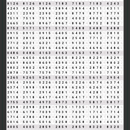
8
1
2
6
8
8
1
2
6
8
8
1
2
6
8
7
1
8
3
2
7
1
8
3
2
7
1
8
3
2
4
2
4
3
7
4
2
4
3
7
4
2
4
3
7
3
8
9
4
4
3
8
9
4
4
3
8
9
4
4
4
3
1
1
2
4
3
1
1
2
4
3
1
1
2
2
3
9
0
9
2
3
9
0
9
2
3
9
0
9
8
7
7
9
7
8
7
7
9
7
8
7
7
9
7
7
5
1
9
1
7
5
1
9
1
7
5
1
9
1
4
0
0
2
2
4
0
0
2
2
4
0
0
2
2
3
6
6
5
2
3
6
6
5
2
3
6
6
5
2
8
9
6
7
4
8
9
6
7
4
8
9
6
7
4
8
7
5
2
7
8
7
5
2
7
8
7
5
2
7
5
1
7
1
8
5
1
7
1
8
5
1
7
1
8
3
4
8
8
7
3
4
8
8
7
3
4
8
8
7
0
9
1
5
6
0
9
1
5
6
0
9
1
5
6
6
4
0
5
5
6
4
0
5
5
6
4
0
5
5
2
8
1
0
1
2
8
1
0
1
2
8
1
0
1
2
5
4
8
3
2
5
4
8
3
2
5
4
8
3
7
7
1
2
3
7
7
1
2
3
7
7
1
2
3
6
3
2
1
3
6
3
2
1
3
6
3
2
1
3
9
1
3
3
6
9
1
3
3
6
9
1
3
3
6
2
0
1
6
7
2
0
1
6
7
2
0
1
6
7
4
6
9
6
6
4
6
9
6
6
4
6
9
6
6
0
4
8
6
5
0
4
8
6
5
0
4
8
6
5
4
1
6
3
9
4
1
6
3
9
4
1
6
3
9
1
9
6
7
4
1
9
6
7
4
1
9
6
7
4
6
6
5
0
5
6
6
5
0
5
6
6
5
0
5
8
2
2
9
2
8
2
2
9
2
8
2
2
9
2
8
6
0
9
9
8
6
0
9
9
8
6
0
9
9
4
3
9
0
9
4
3
9
0
9
4
3
9
0
9
9
8
0
2
2
9
8
0
2
2
9
8
0
2
2
6
9
2
4
6
6
9
2
4
6
6
9
2
4
6
2
8
7
8
6
2
8
7
8
6
2
8
7
8
6
7
5
7
9
7
7
5
7
9
7
7
5
7
9
7
7
1
9
3
3
7
1
9
3
3
7
1
9
3
3
9
2
6
5
2
9
2
6
5
2
9
2
6
5
2
5
6
1
9
1
5
6
1
9
1
5
6
1
9
1
2
9
5
4
9
2
9
5
4
9
2
9
5
4
9
0
2
2
6
8
0
2
2
6
8
0
2
2
6
8
6
3
7
4
2
6
3
7
4
2
6
3
7
4
2
1
8
9
8
8
1
8
9
8
8
1
8
9
8
8
6
2
6
3
9
6
2
6
3
9
6
2
6
3
9
2
9
1
4
5
2
9
1
4
5
2
9
1
4
5
4
2
8
1
9
4
2
8
1
9
4
2
8
1
9
3
1
1
8
9
3
1
1
8
9
3
1
1
8
9
6
4
1
7
8
6
4
1
7
8
6
4
1
7
8
9
7
5
5
1
9
7
5
5
1
9
7
5
5
1
4
9
7
3
1
4
9
7
3
1
4
9
7
3
1
5
8
1
7
8
5
8
1
7
8
5
8
1
7
8
2
2
9
8
8
2
2
9
8
8
2
2
9
8
8
1
7
3
5
8
1
7
3
5
8
1
7
3
5
8
6
1
7
8
6
6
1
7
8
6
6
1
7
8
6
7
0
3
9
3
7
0
3
9
3
7
0
3
9
3
1
7
1
4
5
1
7
1
4
5
1
7
1
4
5
4
7
8
0
8
4
7
8
0
8
4
7
8
0
8
1
3
0
7
7
1
3
0
7
7
1
3
0
7
7
5
0
1
6
7
5
0
1
6
7
5
0
1
6
7
3
2
5
8
4
3
2
5
8
4
3
2
5
8
4
4
0
0
5
5
4
0
0
5
5
4
0
0
5
5
2
8
5
9
5
2
8
5
9
5
2
8
5
9
5
8
3
2
0
2
8
3
2
0
2