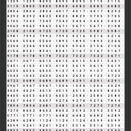
1
2
3
9
3
1
2
3
9
3
8
0
9
3
3
8
0
9
3
3
8
0
9
3
3
3
1
1
5
6
3
1
1
5
6
3
1
1
5
6
5
8
0
0
0
5
8
0
0
0
5
8
0
0
0
6
0
8
3
2
6
0
8
3
2
6
0
8
3
2
2
8
0
4
4
2
8
0
4
4
2
8
0
4
4
4
0
1
7
8
4
0
1
7
8
4
0
1
7
8
8
2
9
2
2
8
2
9
2
2
8
2
9
2
2
8
8
2
3
5
8
8
2
3
5
8
8
2
3
5
3
7
0
5
5
3
7
0
5
5
3
7
0
5
5
7
3
4
3
7
7
3
4
3
7
7
3
4
3
7
3
4
0
4
4
3
4
0
4
4
3
4
0
4
4
9
0
6
3
9
9
0
6
3
9
9
0
6
3
9
5
6
7
1
8
5
6
7
1
8
5
6
7
1
8
2
1
0
8
8
2
1
0
8
8
2
1
0
8
8
0
7
2
5
7
0
7
2
5
7
0
7
2
5
7
5
9
8
1
9
5
9
8
1
9
5
9
8
1
9
7
9
9
2
2
7
9
9
2
2
7
9
9
2
2
0
2
1
6
7
0
2
1
6
7
0
2
1
6
7
5
5
6
0
6
5
5
6
0
6
5
5
6
0
6
1
8
9
3
3
1
8
9
3
3
1
8
9
3
3
2
2
6
6
3
2
2
6
6
3
2
2
6
6
3
0
3
6
3
9
0
3
6
3
9
0
3
6
3
9
2
1
5
6
2
2
1
5
6
2
2
1
5
6
2
8
3
4
1
5
8
3
4
1
5
8
3
4
1
5
3
1
6
7
4
3
1
6
7
4
3
1
6
7
4
9
1
7
8
6
9
1
7
8
6
9
1
7
8
6
7
3
2
2
4
7
3
2
2
4
7
3
2
2
4
3
6
7
1
8
3
6
7
1
8
3
6
7
1
8
6
0
1
5
6
6
0
1
5
6
6
0
1
5
6
5
4
3
1
4
5
4
3
1
4
5
4
3
1
4
4
1
0
3
3
4
1
0
3
3
4
1
0
3
3
3
6
1
9
1
3
6
1
9
1
3
6
1
9
1
6
5
3
5
8
6
5
3
5
8
6
5
3
5
8
9
1
3
7
1
9
1
3
7
1
9
1
3
7
1
1
5
4
3
7
1
5
4
3
7
1
5
4
3
7
2
6
3
0
3
2
6
3
0
3
2
6
3
0
3
4
7
2
3
5
4
7
2
3
5
4
7
2
3
5
0
6
8
9
8
0
6
8
9
8
0
6
8
9
8
4
2
9
1
1
4
2
9
1
1
4
2
9
1
1
0
9
6
7
4
0
9
6
7
4
0
9
6
7
4
1
0
0
6
6
1
0
0
6
6
1
0
0
6
6
4
0
2
9
2
4
0
2
9
2
4
0
2
9
2
4
5
1
5
6
4
5
1
5
6
4
5
1
5
6
8
4
0
5
5
8
4
0
5
5
8
4
0
5
5
6
0
5
3
8
6
0
5
3
8
6
0
5
3
8
2
5
8
0
8
2
5
8
0
8
2
5
8
0
8
0
4
0
7
7
0
4
0
7
7
0
4
0
7
7
9
2
7
6
4
9
2
7
6
4
9
2
7
6
4
7
8
9
4
4
7
8
9
4
4
7
8
9
4
4
3
4
8
1
9
3
4
8
1
9
3
4
8
1
9
7
2
7
0
7
7
2
7
0
7
7
2
7
0
7
8
6
0
2
2
8
6
0
2
2
8
6
0
2
2
3
5
9
2
2
3
5
9
2
2
3
5
9
2
2
5
7
7
1
8
5
7
7
1
8
5
7
7
1
8
6
4
8
2
1
6
4
8
2
1
6
4
8
2
1
6
2
8
9
8
6
2
8
9
8
6
2
8
9
8
1
1
2
4
6
1
1
2
4
6
1
1
2
4
6
4
5
9
9
9
4
5
9
9
9
4
5
9
9
9
9
2
4
1
5
9
2
4
1
5
9
2
4
1
5
5
3
1
6
7
5
3
1
6
7
5
3
1
6
7
9
8
5
3
8
9
8
5
3
8
9
8
5
3
8
6
6
3
0
3
6
6
3
0
3
6
6
3
0
3
0
5
4
5
9