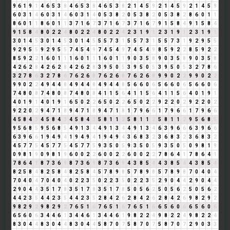
9
6
1
9
1
4
6
5
3
8
4
6
5
3
8
4
6
5
3
8
2
1
4
5
9
2
1
4
5
9
2
1
4
5
9
6
0
3
1
4
6
0
3
1
4
6
0
3
1
4
0
5
3
8
2
0
5
3
8
2
0
5
3
8
2
8
6
0
1
1
8
6
0
1
1
8
6
0
1
1
3
7
1
6
7
3
7
1
6
7
3
7
1
6
7
9
1
5
8
4
9
1
5
8
4
9
1
5
8
4
8
0
2
2
4
8
0
2
2
4
8
0
2
2
4
2
3
1
9
1
2
3
1
9
1
2
3
1
9
1
3
0
1
4
5
3
0
1
4
5
3
0
1
4
5
5
5
7
3
1
5
5
7
3
1
5
5
7
3
1
9
2
9
5
5
9
2
9
5
5
9
2
9
5
5
7
4
5
4
9
7
4
5
4
9
7
4
5
4
9
8
5
9
2
2
8
5
9
2
2
8
5
9
2
2
1
6
0
1
1
1
6
0
1
1
1
6
0
1
1
9
0
3
5
8
9
0
3
5
8
9
0
3
5
8
4
2
6
2
8
4
2
6
2
8
4
2
6
2
8
3
9
5
0
5
3
9
5
0
5
3
9
5
0
5
3
2
7
8
6
3
2
7
8
6
3
2
7
8
6
7
6
2
6
8
7
6
2
6
8
7
6
2
6
8
9
9
0
2
2
9
9
0
2
2
9
9
0
2
2
4
9
4
4
8
4
9
4
4
8
4
9
4
4
8
5
6
6
0
6
5
6
6
0
6
5
6
6
0
6
7
4
8
0
8
7
4
8
0
8
7
4
8
0
8
4
1
1
5
6
4
1
1
5
6
4
1
1
5
6
4
0
1
9
1
4
0
1
9
1
4
0
1
9
1
6
5
0
2
2
6
5
0
2
2
6
5
0
2
2
9
2
2
0
2
9
2
2
0
2
9
2
2
0
2
9
4
7
1
8
9
4
7
1
8
9
4
7
1
8
1
7
9
6
6
1
7
9
6
6
1
7
9
6
6
4
5
8
4
3
4
5
8
4
3
4
5
8
4
3
5
8
1
1
2
5
8
1
1
2
5
8
1
1
2
9
5
6
8
5
9
5
6
8
5
9
5
6
8
5
4
9
1
3
4
4
9
1
3
4
4
9
1
3
4
6
3
9
6
6
6
3
9
6
6
6
3
9
6
6
1
9
4
9
4
1
9
4
9
4
1
9
4
9
4
3
6
8
3
2
3
6
8
3
2
3
6
8
3
2
4
5
7
7
5
4
5
7
7
5
4
5
7
7
5
9
3
5
0
5
9
3
5
0
5
9
3
5
0
5
0
9
8
1
9
0
9
8
1
9
0
9
8
1
9
6
0
0
2
2
6
0
0
2
2
6
0
0
2
2
7
8
6
4
1
7
8
6
4
1
7
8
6
4
1
8
7
3
6
9
8
7
3
6
9
8
7
3
6
9
4
3
8
5
4
4
3
8
5
4
4
3
8
5
4
8
2
5
8
4
8
2
5
8
4
8
2
5
8
4
5
7
8
9
8
5
7
8
9
8
5
7
8
9
8
7
0
4
0
4
7
0
4
0
4
7
0
4
0
4
0
2
2
3
5
0
2
2
3
5
0
2
2
3
5
2
9
0
4
4
2
9
0
4
4
2
9
0
4
4
3
5
1
7
8
3
5
1
7
8
3
5
1
7
8
5
0
5
6
2
5
0
5
6
2
5
0
5
6
2
4
4
2
3
5
4
4
2
3
5
4
4
2
3
5
2
8
4
2
6
2
8
4
2
6
2
8
4
2
6
9
8
2
9
2
9
8
2
9
2
9
8
2
9
2
7
6
5
1
6
7
6
5
1
6
7
6
5
1
6
6
5
6
0
6
6
5
6
0
6
6
5
6
0
6
3
4
4
6
1
3
4
4
6
1
3
4
4
6
1
9
8
2
2
4
9
8
2
2
4
9
8
2
2
4
8
3
0
4
4
8
3
0
4
4
8
3
0
4
4
5
8
7
0
7
5
8
7
0
7
5
8
7
0
7
2
9
0
3
3