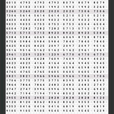
6
0
1
0
1
4
7
9
3
3
4
7
9
3
3
4
7
9
3
3
8
0
7
9
7
8
0
7
9
7
8
0
7
9
7
3
1
0
3
3
3
1
0
3
3
3
1
0
3
3
1
9
9
2
2
1
9
9
2
2
1
9
9
2
2
3
2
6
0
6
3
2
6
0
6
3
2
6
0
6
2
0
2
0
2
2
0
2
0
2
2
0
2
0
2
7
3
0
6
6
7
3
0
6
6
7
3
0
6
6
5
6
1
4
5
5
6
1
4
5
5
6
1
4
5
5
2
1
0
1
5
2
1
0
1
5
2
1
0
1
4
4
3
0
3
4
4
3
0
3
4
4
3
0
3
9
0
3
2
5
9
0
3
2
5
9
0
3
2
5
9
0
3
3
6
9
0
3
3
6
9
0
3
3
6
0
7
5
3
8
0
7
5
3
8
0
7
5
3
8
6
5
0
4
4
6
5
0
4
4
6
5
0
4
4
7
2
8
2
1
7
2
8
2
1
7
2
8
2
1
5
7
1
3
4
5
7
1
3
4
5
7
1
3
4
5
7
1
3
4
5
7
1
3
4
5
7
1
3
4
8
9
2
3
5
8
9
2
3
5
8
9
2
3
5
5
3
8
4
3
5
3
8
4
3
5
3
8
4
3
6
0
6
9
6
6
0
6
9
6
6
0
6
9
6
8
7
5
8
4
8
7
5
8
4
8
7
5
8
4
5
9
8
4
3
5
9
8
4
3
5
9
8
4
3
7
8
4
0
4
7
8
4
0
4
7
8
4
0
4
8
4
2
5
7
8
4
2
5
7
8
4
2
5
7
2
0
9
7
7
2
0
9
7
7
2
0
9
7
7
9
5
1
6
7
9
5
1
6
7
9
5
1
6
7
5
1
6
2
8
5
1
6
2
8
5
1
6
2
8
2
9
6
1
7
2
9
6
1
7
2
9
6
1
7
1
2
3
9
3
1
2
3
9
3
1
2
3
9
3
6
7
7
0
7
6
7
7
0
7
6
7
7
0
7
0
6
2
8
1
0
6
2
8
1
0
6
2
8
1
7
6
0
9
9
7
6
0
9
9
7
6
0
9
9
4
0
2
3
5
4
0
2
3
5
4
0
2
3
5
4
1
6
4
1
4
1
6
4
1
4
1
6
4
1
9
9
4
5
9
9
9
4
5
9
9
9
4
5
9
3
8
9
0
9
3
8
9
0
9
3
8
9
0
9
6
5
9
8
8
6
5
9
8
8
6
5
9
8
8
4
7
6
5
2
4
7
6
5
2
4
7
6
5
2
0
6
0
5
5
0
6
0
5
5
0
6
0
5
5
3
8
2
1
3
3
8
2
1
3
3
8
2
1
3
5
9
6
6
3
5
9
6
6
3
5
9
6
6
3
1
7
0
6
6
1
7
0
6
6
1
7
0
6
6
3
7
7
5
3
3
7
7
5
3
3
7
7
5
3
8
3
9
5
5
8
3
9
5
5
8
3
9
5
5
7
8
6
4
1
7
8
6
4
1
7
8
6
4
1
2
4
8
3
2
2
4
8
3
2
2
4
8
3
2
2
7
4
7
2
2
7
4
7
2
2
7
4
7
2
3
9
9
6
6
3
9
9
6
6
3
9
9
6
6
6
9
4
2
6
6
9
4
2
6
6
9
4
2
6
7
1
9
4
4
7
1
9
4
4
7
1
9
4
4
8
5
0
2
2
8
5
0
2
2
8
5
0
2
2
2
9
5
5
1
2
9
5
5
1
2
9
5
5
1
2
8
2
8
1
2
8
2
8
1
2
8
2
8
1
8
1
2
0
2
8
1
2
0
2
8
1
2
0
2
8
3
6
2
8
8
3
6
2
8
8
3
6
2
8
9
3
5
3
8
9
3
5
3
8
9
3
5
3
8
0
4
1
6
7
0
4
1
6
7
0
4
1
6
7
6
8
1
9
1
6
8
1
9
1
6
8
1
9
1
9
1
0
5
5
9
1
0
5
5
9
1
0
5
5
9
5
4
5
9
9
5
4
5
9
9
5
4
5
9
1
2
3
9
3