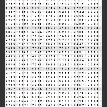
0
7
3
9
3
8
3
7
8
6
8
3
7
8
6
8
3
7
8
6
7
9
1
0
1
7
9
1
0
1
7
9
1
0
1
5
1
5
7
3
5
1
5
7
3
5
1
5
7
3
5
7
8
0
8
5
7
8
0
8
5
7
8
0
8
1
4
8
9
8
1
4
8
9
8
1
4
8
9
8
6
2
6
3
9
6
2
6
3
9
6
2
6
3
9
9
0
2
2
4
9
0
2
2
4
9
0
2
2
4
1
7
8
7
6
1
7
8
7
6
1
7
8
7
6
2
5
6
6
3
2
5
6
6
3
2
5
6
6
3
3
9
0
9
9
3
9
0
9
9
3
9
0
9
9
8
1
0
8
8
8
1
0
8
8
8
1
0
8
8
0
1
2
4
6
0
1
2
4
6
0
1
2
4
6
0
2
0
5
5
0
2
0
5
5
0
2
0
5
5
7
5
8
2
1
7
5
8
2
1
7
5
8
2
1
1
8
7
0
7
1
8
7
0
7
1
8
7
0
7
4
9
2
3
5
4
9
2
3
5
4
9
2
3
5
6
3
5
6
2
6
3
5
6
2
6
3
5
6
2
5
2
8
8
7
5
2
8
8
7
5
2
8
8
7
6
0
1
0
1
6
0
1
0
1
6
0
1
0
1
7
6
6
4
1
7
6
6
4
1
7
6
6
4
1
4
2
0
0
0
4
2
0
0
0
4
2
0
0
0
3
2
1
2
3
3
2
1
2
3
3
2
1
2
3
9
7
7
3
1
9
7
7
3
1
9
7
7
3
1
5
9
1
5
6
5
9
1
5
6
5
9
1
5
6
3
0
4
9
4
3
0
4
9
4
3
0
4
9
4
7
0
1
3
4
7
0
1
3
4
7
0
1
3
4
7
3
6
0
6
7
3
6
0
6
7
3
6
0
6
5
3
7
7
5
5
3
7
7
5
5
3
7
7
5
1
7
0
5
5
1
7
0
5
5
1
7
0
5
5
8
5
5
1
6
8
5
5
1
6
8
5
5
1
6
6
6
1
3
4
6
6
1
3
4
6
6
1
3
4
1
2
5
9
5
1
2
5
9
5
1
2
5
9
5
4
8
9
4
4
4
8
9
4
4
4
8
9
4
4
3
2
0
9
9
3
2
0
9
9
3
2
0
9
9
9
5
4
6
1
9
5
4
6
1
9
5
4
6
1
7
0
9
5
5
7
0
9
5
5
7
0
9
5
5
2
2
8
0
8
2
2
8
0
8
2
2
8
0
8
5
9
8
7
6
5
9
8
7
6
5
9
8
7
6
7
5
2
8
1
7
5
2
8
1
7
5
2
8
1
2
1
4
9
4
2
1
4
9
4
2
1
4
9
4
6
5
8
8
7
6
5
8
8
7
6
5
8
8
7
7
1
8
6
5
7
1
8
6
5
7
1
8
6
5
3
9
9
5
5
3
9
9
5
5
3
9
9
5
5
9
0
5
9
5
9
0
5
9
5
9
0
5
9
5
3
8
1
5
6
3
8
1
5
6
3
8
1
5
6
6
3
5
6
2
6
3
5
6
2
6
3
5
6
2
4
9
1
8
9
4
9
1
8
9
4
9
1
8
9
3
2
8
6
5
3
2
8
6
5
3
2
8
6
5
7
8
5
7
3
7
8
5
7
3
7
8
5
7
3
8
7
1
6
7
8
7
1
6
7
8
7
1
6
7
0
4
9
4
4
0
4
9
4
4
0
4
9
4
4
5
9
1
0
1
5
9
1
0
1
5
9
1
0
1
9
2
7
8
6
9
2
7
8
6
9
2
7
8
6
2
7
6
9
6
2
7
6
9
6
2
7
6
9
6
5
9
8
4
3
5
9
8
4
3
5
9
8
4
3
4
6
9
6
6
4
6
9
6
6
4
6
9
6
6
1
5
4
2
6
1
5
4
2
6
1
5
4
2
6
8
1
9
8
8
8
1
9
8
8
8
1
9
8
8
2
7
7
5
3
2
7
7
5
3
2
7
7
5
3
2
4
8
2
1
2
4
8
2
1
2
4
8
2
1
4
1
6
9
6