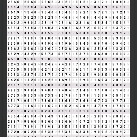
2
5
6
6
3
2
5
6
6
3
2
5
6
6
3
3
1
2
1
3
3
1
2
1
3
3
1
2
1
3
1
8
8
4
3
1
8
8
4
3
1
8
8
4
3
6
4
9
6
6
6
4
9
6
6
6
4
9
6
6
8
6
1
9
1
8
6
1
9
1
8
6
1
9
1
1
3
4
0
4
1
3
4
0
4
1
3
4
0
4
5
7
2
1
3
5
7
2
1
3
5
7
2
1
3
3
5
2
3
5
3
5
2
3
5
3
5
2
3
5
4
4
6
9
6
4
4
6
9
6
4
4
6
9
6
9
6
0
2
2
9
6
0
2
2
9
6
0
2
2
2
3
1
6
7
2
3
1
6
7
2
3
1
6
7
4
5
3
4
7
4
5
3
4
7
4
5
3
4
7
7
4
8
3
2
7
4
8
3
2
7
4
8
3
2
6
3
7
2
9
6
3
7
2
9
6
3
7
2
9
3
1
5
5
1
3
1
5
5
1
3
1
5
5
1
6
0
3
8
2
6
0
3
8
2
6
0
3
8
2
7
9
9
7
7
7
9
9
7
7
7
9
9
7
7
8
9
0
0
0
8
9
0
0
0
8
9
0
0
0
5
3
0
8
8
5
3
0
8
8
5
3
0
8
8
9
1
9
6
6
9
1
9
6
6
9
1
9
6
6
0
9
4
0
4
0
9
4
0
4
0
9
4
0
4
3
9
6
2
8
3
9
6
2
8
3
9
6
2
8
2
5
3
6
9
2
5
3
6
9
2
5
3
6
9
4
3
2
9
2
4
3
2
9
2
4
3
2
9
2
5
3
7
3
1
5
3
7
3
1
5
3
7
3
1
4
6
3
0
3
4
6
3
0
3
4
6
3
0
3
9
5
8
6
5
9
5
8
6
5
9
5
8
6
5
8
8
4
1
5
8
8
4
1
5
8
8
4
1
5
0
2
4
2
6
0
2
4
2
6
0
2
4
2
6
7
4
2
8
1
7
4
2
8
1
7
4
2
8
1
5
7
0
5
5
5
7
0
5
5
5
7
0
5
5
6
2
1
1
2
6
2
1
1
2
6
2
1
1
2
9
0
3
3
6
9
0
3
3
6
9
0
3
3
6
2
3
7
4
2
2
3
7
4
2
2
3
7
4
2
9
0
3
5
8
9
0
3
5
8
9
0
3
5
8
1
4
2
6
8
1
4
2
6
8
1
4
2
6
8
1
6
9
3
3
1
6
9
3
3
1
6
9
3
3
2
8
1
7
8
2
8
1
7
8
2
8
1
7
8
0
7
0
8
8
0
7
0
8
8
0
7
0
8
8
4
8
8
2
1
4
8
8
2
1
4
8
8
2
1
9
4
8
4
3
9
4
8
4
3
9
4
8
4
3
7
1
4
0
4
7
1
4
0
4
7
1
4
0
4
5
7
3
3
6
5
7
3
3
6
5
7
3
3
6
1
3
7
9
7
1
3
7
9
7
1
3
7
9
7
0
5
1
7
8
0
5
1
7
8
0
5
1
7
8
7
8
6
8
5
7
8
6
8
5
7
8
6
8
5
6
7
7
3
1
6
7
7
3
1
6
7
7
3
1
1
1
6
2
8
1
1
6
2
8
1
1
6
2
8
4
7
8
9
8
4
7
8
9
8
4
7
8
9
8
0
2
3
1
4
0
2
3
1
4
0
2
3
1
4
3
8
1
0
1
3
8
1
0
1
3
8
1
0
1
4
5
0
4
4
4
5
0
4
4
4
5
0
4
4
9
9
4
3
7
9
9
4
3
7
9
9
4
3
7
2
8
8
7
6
2
8
8
7
6
2
8
8
7
6
8
5
6
6
3
8
5
6
6
3
8
5
6
6
3
1
0
7
2
9
1
0
7
2
9
1
0
7
2
9
7
1
9
1
1
7
1
9
1
1
7
1
9
1
1
3
9
5
3
8
3
9
5
3
8
3
9
5
3
8
8
7
2
0
2
8
7
2
0
2
8
7
2
0
2
6
3
3
8
2
6
3
3
8
2
6
3
3
8
2
9
0
9
2
2
9
0
9
2
2