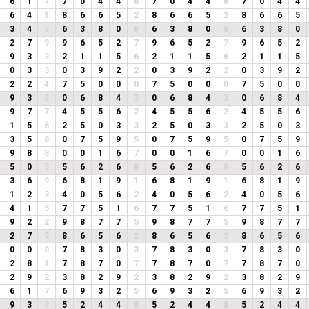
6
1
7
7
0
4
4
8
7
0
4
4
8
7
0
4
4
6
4
1
8
6
6
5
2
8
6
6
5
2
8
6
6
5
3
4
7
6
3
8
0
8
6
3
8
0
8
6
3
8
0
2
7
9
9
6
5
2
7
9
6
5
2
7
9
6
5
2
9
3
3
2
1
1
5
6
2
1
1
5
6
2
1
1
5
0
3
3
0
3
9
2
2
0
3
9
2
2
0
3
9
2
2
2
4
7
5
0
0
0
7
5
0
0
0
7
5
0
0
9
3
3
0
6
8
4
3
0
6
8
4
3
0
6
8
4
9
7
7
4
5
5
6
2
4
5
5
6
2
4
5
5
6
1
5
6
2
5
0
3
3
2
5
0
3
3
2
5
0
3
3
5
8
0
7
5
9
5
0
7
5
9
5
0
7
5
9
9
8
8
0
0
1
6
7
0
0
1
6
7
0
0
1
6
5
0
5
5
6
2
6
8
5
6
2
6
8
5
6
2
6
3
6
9
6
8
1
9
1
6
8
1
9
1
6
8
1
9
1
2
3
4
0
5
6
2
4
0
5
6
2
4
0
5
6
4
1
5
7
7
5
1
6
7
7
5
1
6
7
7
5
1
9
2
2
9
8
7
7
5
9
8
7
7
5
9
8
7
7
2
7
9
8
6
5
6
2
8
6
5
6
2
8
6
5
6
0
0
0
7
8
3
0
3
7
8
3
0
3
7
8
3
0
2
8
1
7
8
7
0
7
7
8
7
0
7
7
8
7
0
2
9
2
3
8
2
9
2
3
8
2
9
2
3
8
2
9
6
1
7
6
9
3
2
5
6
9
3
2
5
6
9
3
2
9
3
3
5
2
4
4
8
5
2
4
4
8
5
2
4
4