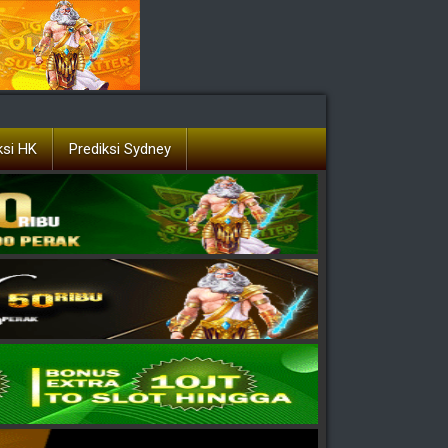
ksi HK
Prediksi Sydney