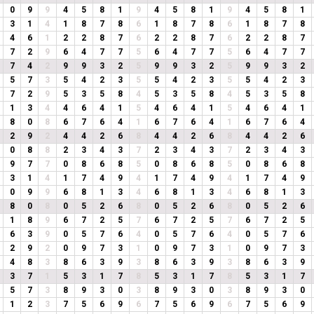
0
9
9
4
5
8
1
9
4
5
8
1
9
4
5
8
1
3
1
4
1
8
7
8
6
1
8
7
8
6
1
8
7
8
4
6
1
2
2
8
7
6
2
2
8
7
6
2
2
8
7
7
2
9
6
4
7
7
5
6
4
7
7
5
6
4
7
7
7
4
2
9
9
3
2
5
9
9
3
2
5
9
9
3
2
5
7
3
5
4
2
3
5
5
4
2
3
5
5
4
2
3
7
2
9
5
3
5
8
4
5
3
5
8
4
5
3
5
8
1
3
4
4
6
4
1
5
4
6
4
1
5
4
6
4
1
8
0
8
6
7
6
4
1
6
7
6
4
1
6
7
6
4
2
9
2
4
4
2
6
8
4
4
2
6
8
4
4
2
6
0
8
8
2
3
4
3
7
2
3
4
3
7
2
3
4
3
9
7
7
0
8
6
8
5
0
8
6
8
5
0
8
6
8
3
1
4
1
7
4
9
4
1
7
4
9
4
1
7
4
9
0
9
9
6
8
1
3
4
6
8
1
3
4
6
8
1
3
8
0
8
0
5
2
6
8
0
5
2
6
8
0
5
2
6
1
8
9
6
7
2
5
7
6
7
2
5
7
6
7
2
5
6
3
9
0
5
7
6
4
0
5
7
6
4
0
5
7
6
2
9
2
0
9
7
3
1
0
9
7
3
1
0
9
7
3
4
8
3
8
6
3
9
3
8
6
3
9
3
8
6
3
9
3
7
1
5
3
1
7
8
5
3
1
7
8
5
3
1
7
5
7
3
8
9
3
0
3
8
9
3
0
3
8
9
3
0
1
2
3
7
5
6
9
6
7
5
6
9
6
7
5
6
9