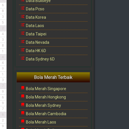
Data Bullseye
6
Data Pcso
8
3
Data Korea
5
Data Laos
2
Data Taipei
4
3
Data Nevada
8
Data HK 6D
1
4
Data Sydney 6D
4
9
1
Bola Merah Terbaik
3
7
Bola Merah Singapore
9
Bola Merah Hongkong
6
9
Bola Merah Sydney
7
Bola Merah Cambodia
6
2
Bola Merah Laos
9