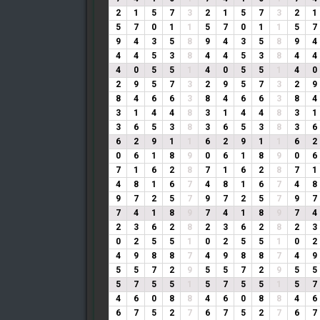
2
1
5
7
3
2
1
5
7
3
2
1
5
7
0
1
1
5
7
0
1
1
5
7
9
4
3
5
8
9
4
3
5
8
9
4
4
4
5
3
8
4
4
5
3
8
4
4
4
0
5
5
1
4
0
5
5
1
4
0
2
9
5
7
3
2
9
5
7
3
2
9
8
4
6
6
3
8
4
6
6
3
8
4
3
1
4
4
8
3
1
4
4
8
3
1
3
6
5
3
8
3
6
5
3
8
3
6
6
2
9
1
1
6
2
9
1
1
6
2
0
6
1
8
9
0
6
1
8
9
0
6
7
1
6
2
8
7
1
6
2
8
7
1
4
8
1
6
7
4
8
1
6
7
4
8
9
7
2
5
7
9
7
2
5
7
9
7
7
4
1
8
9
7
4
1
8
9
7
4
2
3
6
2
8
2
3
6
2
8
2
3
0
2
5
5
1
0
2
5
5
1
0
2
4
9
8
8
7
4
9
8
8
7
4
9
5
5
7
2
9
5
5
7
2
9
5
5
5
7
5
5
1
5
7
5
5
1
5
7
4
6
0
8
8
4
6
0
8
8
4
6
6
7
5
2
7
6
7
5
2
7
6
7