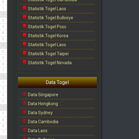
6
1
Statistik Togel Laos
7
Statistik Togel Bullseye
5
Statistik Togel Pcso
5
8
Statistik Togel Korea
5
Statistik Togel Laos
5
5
Statistik Togel Taipei
2
Statistik Togel Nevada
3
7
6
Data Togel
1
7
Data Singapore
2
1
Data Hongkong
1
Data Sydney
7
4
Data Cambodia
4
Data Laos
7
4