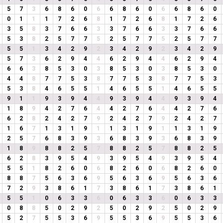
5
7
3
6
8
6
0
6
6
8
6
0
6
6
8
6
0
0
1
1
1
7
2
6
8
1
7
2
6
8
1
7
2
6
3
5
8
3
7
6
6
3
3
7
6
6
3
3
7
6
6
5
3
8
2
5
7
7
5
2
5
7
7
5
2
5
7
7
5
5
1
3
4
2
9
2
3
4
2
9
2
3
4
2
9
5
7
3
6
2
9
4
4
6
2
9
4
4
6
2
9
4
6
6
3
8
5
3
0
3
8
5
3
0
3
8
5
3
0
4
4
8
7
7
5
3
8
7
7
5
3
8
7
7
5
3
5
3
8
4
6
5
5
1
4
6
5
5
1
4
6
5
5
9
1
1
9
3
9
4
4
9
3
9
4
4
9
3
9
4
1
8
9
4
2
7
6
4
4
2
7
6
4
4
2
7
6
6
2
8
2
4
2
7
9
2
4
2
7
9
2
4
2
7
1
6
7
1
3
1
9
1
1
3
1
9
1
1
3
1
9
2
5
7
6
8
3
9
3
6
8
3
9
3
6
8
3
9
1
8
9
8
8
2
5
7
8
8
2
5
7
8
8
2
5
6
2
8
3
9
5
4
9
3
9
5
4
9
3
9
5
4
5
5
1
8
2
6
0
6
8
2
6
0
6
8
2
6
0
8
8
7
5
6
3
6
9
5
6
3
6
9
5
6
3
6
7
2
9
3
8
6
1
7
3
8
6
1
7
3
8
6
1
5
5
1
0
6
3
3
6
0
6
3
3
6
0
6
3
3
0
8
8
5
0
2
9
2
5
0
2
9
2
5
0
2
9
5
2
7
5
5
3
6
9
5
5
3
6
9
5
5
3
6