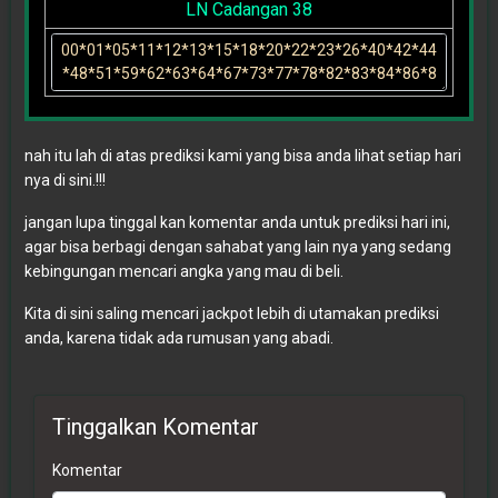
LN Cadangan 38
nah itu lah di atas prediksi kami yang bisa anda lihat setiap hari
nya di sini.!!!
jangan lupa tinggal kan komentar anda untuk prediksi hari ini,
agar bisa berbagi dengan sahabat yang lain nya yang sedang
kebingungan mencari angka yang mau di beli.
Kita di sini saling mencari jackpot lebih di utamakan prediksi
anda, karena tidak ada rumusan yang abadi.
Tinggalkan Komentar
Komentar