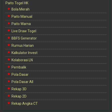
Paito Togel HK
Bola Merah
Paito Manual
Paito Warna
Live Draw Togel
BBFS Generator
Rumus Harian
Kalkulator Invest
Kolaborasi LN
Pembalik
Pola Dasar
Pola Dasar All
Rekap 3D
Rekap 2D
Rekap Angka CT