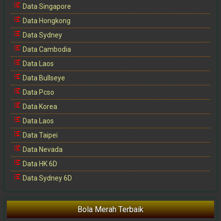
Data Singapore
Data Hongkong
Data Sydney
Data Cambodia
Data Laos
Data Bullseye
Data Pcso
Data Korea
Data Laos
Data Taipei
Data Nevada
Data HK 6D
Data Sydney 6D
Bola Merah Terbaik