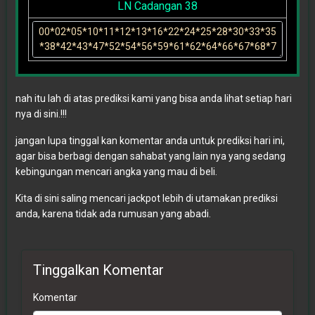
LN Cadangan 38
nah itu lah di atas prediksi kami yang bisa anda lihat setiap hari
nya di sini.!!!
jangan lupa tinggal kan komentar anda untuk prediksi hari ini,
agar bisa berbagi dengan sahabat yang lain nya yang sedang
kebingungan mencari angka yang mau di beli.
Kita di sini saling mencari jackpot lebih di utamakan prediksi
anda, karena tidak ada rumusan yang abadi.
Tinggalkan Komentar
Komentar