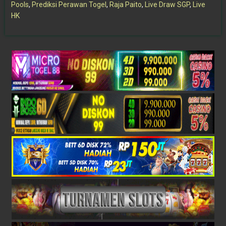
Pools
,
Prediksi Perawan Togel
,
Raja Paito
,
Live Draw SGP
,
Live
HK