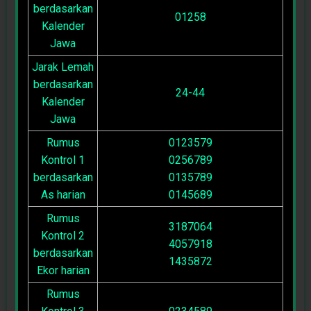
berdasarkan
01258
Kalender
Jawa
Jarak Lemah
berdasarkan
24-44
Kalender
Jawa
Rumus
0123579
Kontrol 1
0256789
berdasarkan
0135789
As harian
0145689
Rumus
3187064
Kontrol 2
4057918
berdasarkan
1435872
Ekor harian
Rumus