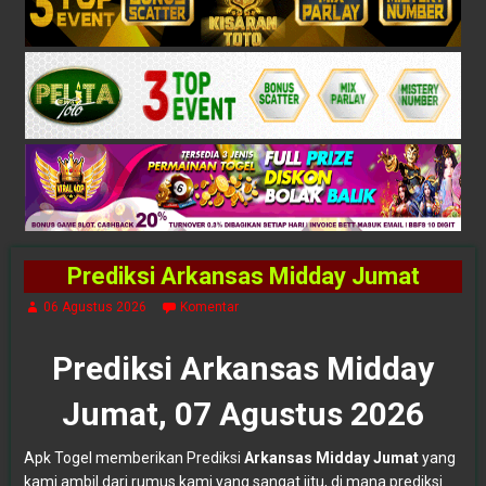
Prediksi Arkansas Midday Jumat
06 Agustus 2026
Komentar
Prediksi Arkansas Midday
Jumat, 07 Agustus 2026
Apk Togel memberikan Prediksi
Arkansas Midday Jumat
yang
kami ambil dari rumus kami yang sangat jitu, di mana prediksi