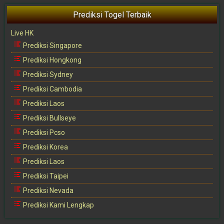
Prediksi Togel Terbaik
Live HK
Prediksi Singapore
Prediksi Hongkong
Prediksi Sydney
Prediksi Cambodia
Prediksi Laos
Prediksi Bullseye
Prediksi Pcso
Prediksi Korea
Prediksi Laos
Prediksi Taipei
Prediksi Nevada
Prediksi Kami Lengkap