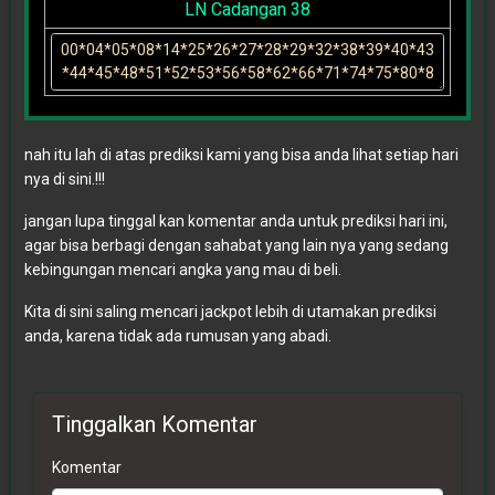
LN Cadangan 38
nah itu lah di atas prediksi kami yang bisa anda lihat setiap hari
nya di sini.!!!
jangan lupa tinggal kan komentar anda untuk prediksi hari ini,
agar bisa berbagi dengan sahabat yang lain nya yang sedang
kebingungan mencari angka yang mau di beli.
Kita di sini saling mencari jackpot lebih di utamakan prediksi
anda, karena tidak ada rumusan yang abadi.
Tinggalkan Komentar
Komentar