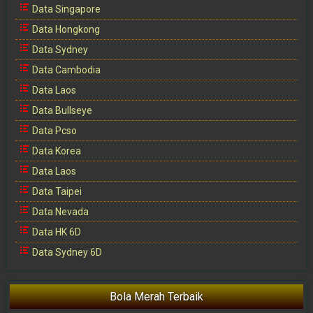
Data Singapore
Data Hongkong
Data Sydney
Data Cambodia
Data Laos
Data Bullseye
Data Pcso
Data Korea
Data Laos
Data Taipei
Data Nevada
Data HK 6D
Data Sydney 6D
Bola Merah Terbaik