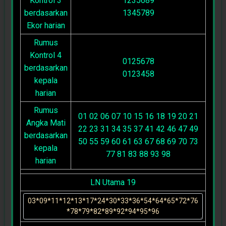
Kontrol 3
1235689
berdasarkan
1345789
Ekor harian
Rumus
Kontrol 4
0125678
berdasarkan
0123458
kepala
harian
Rumus
01 02 06 07 10 15 16 18 19 20 21
Angka Mati
22 23 31 34 35 37 41 42 46 47 49
berdasarkan
50 55 59 60 61 63 67 68 69 70 73
kepala
77 81 83 88 93 98
harian
LN Utama 19