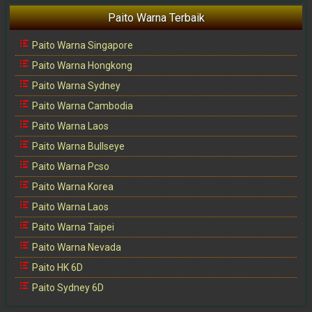
Paito Warna Terbaik
Paito Warna Singapore
Paito Warna Hongkong
Paito Warna Sydney
Paito Warna Cambodia
Paito Warna Laos
Paito Warna Bullseye
Paito Warna Pcso
Paito Warna Korea
Paito Warna Laos
Paito Warna Taipei
Paito Warna Nevada
Paito HK 6D
Paito Sydney 6D