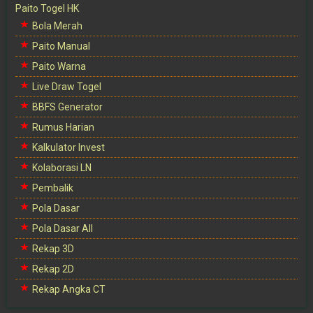
Paito Togel HK
Bola Merah
Paito Manual
Paito Warna
Live Draw Togel
BBFS Generator
Rumus Harian
Kalkulator Invest
Kolaborasi LN
Pembalik
Pola Dasar
Pola Dasar All
Rekap 3D
Rekap 2D
Rekap Angka CT