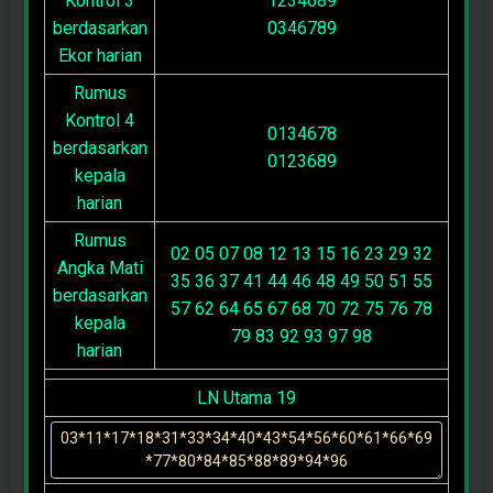
Kontrol 3
1234689
berdasarkan
0346789
Ekor harian
Rumus
Kontrol 4
0134678
berdasarkan
0123689
kepala
harian
Rumus
02 05 07 08 12 13 15 16 23 29 32
Angka Mati
35 36 37 41 44 46 48 49 50 51 55
berdasarkan
57 62 64 65 67 68 70 72 75 76 78
kepala
79 83 92 93 97 98
harian
LN Utama 19