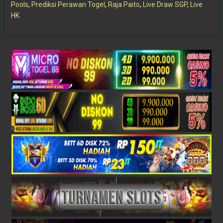
Pools
,
Prediksi Perawan Togel
,
Raja Paito
,
Live Draw SGP
,
Live
HK