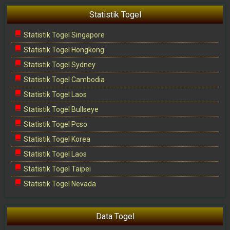
Statistik Togel
Statistik Togel Singapore
Statistik Togel Hongkong
Statistik Togel Sydney
Statistik Togel Cambodia
Statistik Togel Laos
Statistik Togel Bullseye
Statistik Togel Pcso
Statistik Togel Korea
Statistik Togel Laos
Statistik Togel Taipei
Statistik Togel Nevada
Data Togel