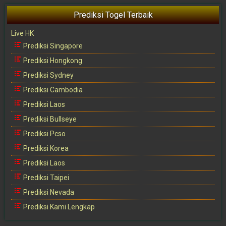
Prediksi Togel Terbaik
Live HK
Prediksi Singapore
Prediksi Hongkong
Prediksi Sydney
Prediksi Cambodia
Prediksi Laos
Prediksi Bullseye
Prediksi Pcso
Prediksi Korea
Prediksi Laos
Prediksi Taipei
Prediksi Nevada
Prediksi Kami Lengkap