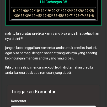
LN Cadangan 38
nah itu lah di atas prediksi kami yang bisa anda lihat setiap hari
nya di sini.!!!
jangan lupa tinggal kan komentar anda untuk prediksi hari ini,
agar bisa berbagi dengan sahabat yang lain nya yang sedang
kebingungan mencari angka yang mau di beli.
Kita di sini saling mencari jackpot lebih di utamakan prediksi
anda, karena tidak ada rumusan yang abadi.
Tinggalkan Komentar
Komentar