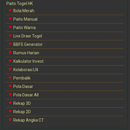
Paito Togel HK
Bola Merah
Paito Manual
Paito Warna
Live Draw Togel
BBFS Generator
Rumus Harian
Kalkulator Invest
Kolaborasi LN
Pembalik
Pola Dasar
Pola Dasar All
Rekap 3D
Rekap 2D
Rekap Angka CT