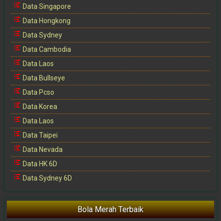
Data Singapore
Data Hongkong
Data Sydney
Data Cambodia
Data Laos
Data Bullseye
Data Pcso
Data Korea
Data Laos
Data Taipei
Data Nevada
Data HK 6D
Data Sydney 6D
Bola Merah Terbaik