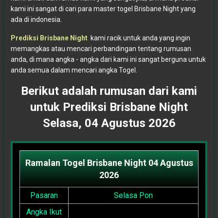
kami ini sangat di cari para master togel Brisbane Night yang
ada di indonesia.
Prediksi Brisbane Night
kami racik untuk anda yang ingin
memangkas atau mencari perbandingan tentang rumusan
anda, di mana angka - angka dari kami ini sangat berguna untuk
anda semua dalam mencari angka Togel.
Berikut adalah rumusan dari kami
untuk Prediksi Brisbane Night
Selasa, 04 Agustus 2026
Ramalan Togel Brisbane Night 04 Agustus
2026
Pasaran
Selasa Pon
Angka Ikut