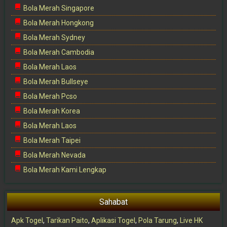
Bola Merah Singapore
Bola Merah Hongkong
Bola Merah Sydney
Bola Merah Cambodia
Bola Merah Laos
Bola Merah Bullseye
Bola Merah Pcso
Bola Merah Korea
Bola Merah Laos
Bola Merah Taipei
Bola Merah Nevada
Bola Merah Kami Lengkap
Sahabat
Apk Togel
,
Tarikan Paito
,
Aplikasi Togel
,
Pola Tarung
,
Live HK