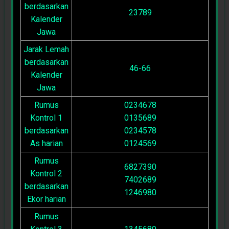
berdasarkan
23789
Kalender
Jawa
Jarak Lemah
berdasarkan
46-66
Kalender
Jawa
Rumus
0234678
Kontrol 1
0135689
berdasarkan
0234578
As harian
0124569
Rumus
6827390
Kontrol 2
7402689
berdasarkan
1246980
Ekor harian
Rumus