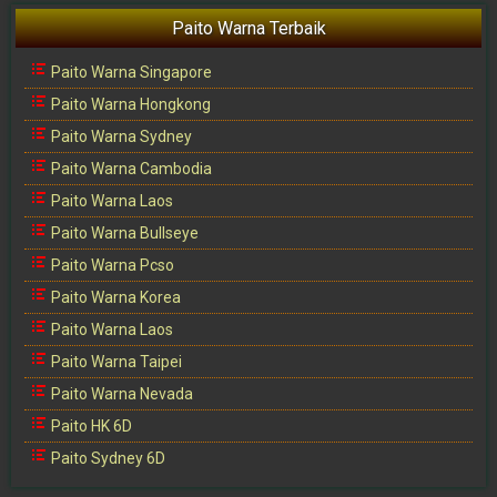
Paito Warna Terbaik
Paito Warna Singapore
Paito Warna Hongkong
Paito Warna Sydney
Paito Warna Cambodia
Paito Warna Laos
Paito Warna Bullseye
Paito Warna Pcso
Paito Warna Korea
Paito Warna Laos
Paito Warna Taipei
Paito Warna Nevada
Paito HK 6D
Paito Sydney 6D