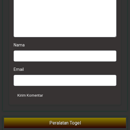
Nama
Email
Kirim Komentar
Peralatan Togel