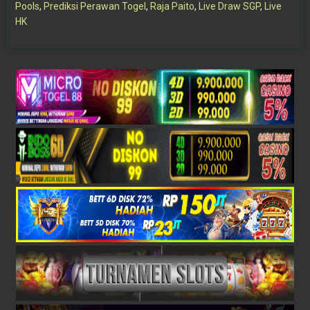
Pools
,
Prediksi Perawan Togel
,
Raja Paito
,
Live Draw SGP
,
Live
HK