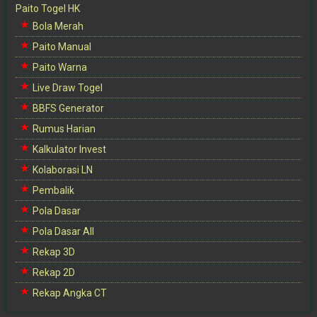
Paito Togel HK
Bola Merah
Paito Manual
Paito Warna
Live Draw Togel
BBFS Generator
Rumus Harian
Kalkulator Invest
Kolaborasi LN
Pembalik
Pola Dasar
Pola Dasar All
Rekap 3D
Rekap 2D
Rekap Angka CT