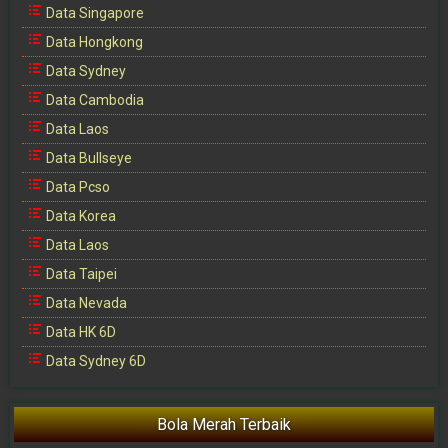
Data Singapore
Data Hongkong
Data Sydney
Data Cambodia
Data Laos
Data Bullseye
Data Pcso
Data Korea
Data Laos
Data Taipei
Data Nevada
Data HK 6D
Data Sydney 6D
Bola Merah Terbaik