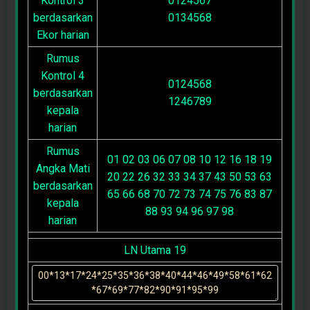
Kontrol 3
0124567
berdasarkan
0134568
Ekor harian
Rumus
Kontrol 4
0124568
berdasarkan
1246789
kepala
harian
Rumus
01 02 03 06 07 08 10 12 16 18 19
Angka Mati
20 22 26 32 33 34 37 43 50 53 63
berdasarkan
65 66 68 70 72 73 74 75 76 83 87
kepala
88 93 94 96 97 98
harian
LN Utama 19