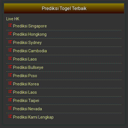
Prediksi Togel Terbaik
Live HK
Prediksi Singapore
Prediksi Hongkong
Prediksi Sydney
Prediksi Cambodia
Prediksi Laos
Prediksi Bullseye
Prediksi Pcso
Prediksi Korea
Prediksi Laos
Prediksi Taipei
Prediksi Nevada
Prediksi Kami Lengkap