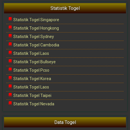
Statistik Togel
Statistik Togel Singapore
Statistik Togel Hongkong
Statistik Togel Sydney
Statistik Togel Cambodia
Statistik Togel Laos
Statistik Togel Bullseye
Statistik Togel Pcso
Statistik Togel Korea
Statistik Togel Laos
Statistik Togel Taipei
Statistik Togel Nevada
Data Togel