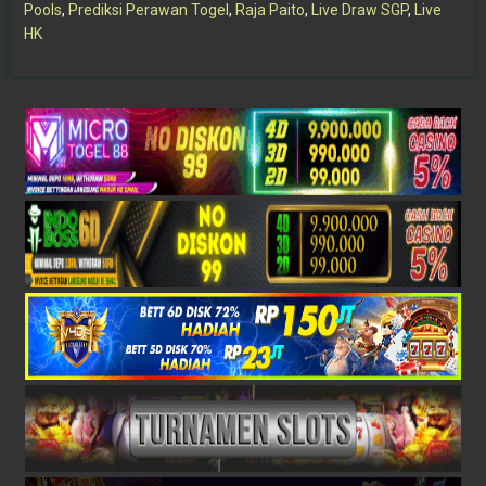
Pools
,
Prediksi Perawan Togel
,
Raja Paito
,
Live Draw SGP
,
Live
HK