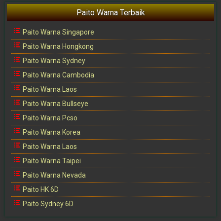
Paito Warna Terbaik
Paito Warna Singapore
Paito Warna Hongkong
Paito Warna Sydney
Paito Warna Cambodia
Paito Warna Laos
Paito Warna Bullseye
Paito Warna Pcso
Paito Warna Korea
Paito Warna Laos
Paito Warna Taipei
Paito Warna Nevada
Paito HK 6D
Paito Sydney 6D