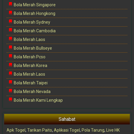
Bola Merah Singapore
Bola Merah Hongkong
Bola Merah Sydney
Bola Merah Cambodia
Bola Merah Laos
Bola Merah Bullseye
Bola Merah Pcso
Bola Merah Korea
Bola Merah Laos
Bola Merah Taipei
Bola Merah Nevada
Bola Merah Kami Lengkap
Sahabat
Apk Togel
,
Tarikan Paito
,
Aplikasi Togel
,
Pola Tarung
,
Live HK