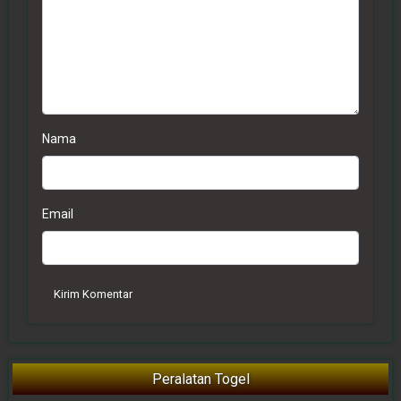
Nama
Email
Kirim Komentar
Peralatan Togel