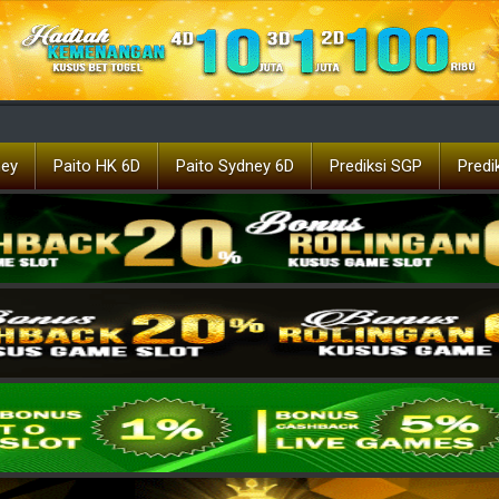
ney
Paito HK 6D
Paito Sydney 6D
Prediksi SGP
Predi