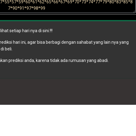
hat setiap hari nya di sini.!!!
ediksi hari ini, agar bisa berbagi dengan sahabat yang lain nya yang
i beli.
amakan prediksi anda, karena tidak ada rumusan yang abadi.