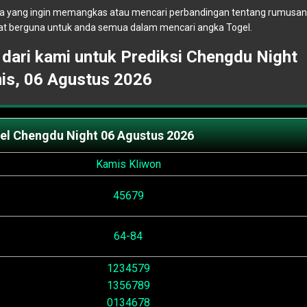
da yang ingin memangkas atau mencari perbandingan tentang rumusan
ngat berguna untuk anda semua dalam mencari angka Togel.
 dari kami untuk Prediksi Chengdu Night
is, 06 Agustus 2026
el Chengdu Night 06 Agustus 2026
Kamis Kliwon
45679
64-84
1234579
1356789
0134678