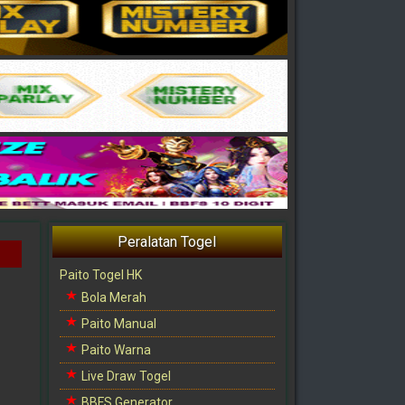
Peralatan Togel
Paito Togel HK
Bola Merah
Paito Manual
Paito Warna
Live Draw Togel
BBFS Generator