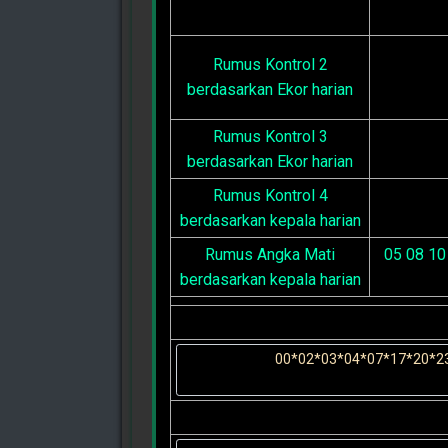
Rumus Kontrol 2
berdasarkan Ekor harian
Rumus Kontrol 3
berdasarkan Ekor harian
Rumus Kontrol 4
berdasarkan kepala harian
Rumus Angka Mati
05 08 10
berdasarkan kepala harian