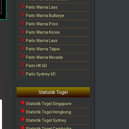
Paito Warna Laos
Paito Warna Bullseye
Paito Warna Pcso
Paito Warna Korea
Paito Warna Laos
Paito Warna Taipei
Paito Warna Nevada
Paito HK 6D
Paito Sydney 6D
Statistik Togel
Statistik Togel Singapore
Statistik Togel Hongkong
Statistik Togel Sydney
Statistik Togel Cambodia