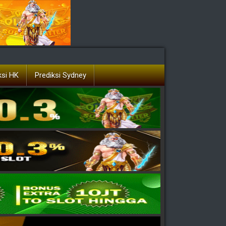
ksi HK
Prediksi Sydney