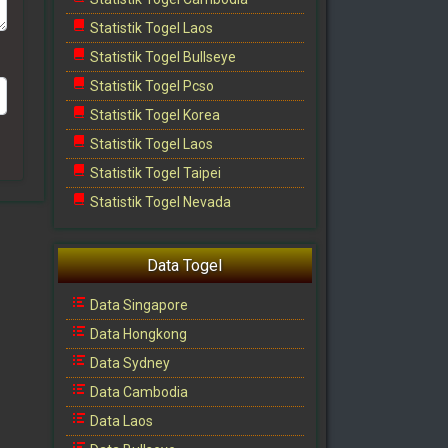
Statistik Togel Laos
Statistik Togel Bullseye
Statistik Togel Pcso
Statistik Togel Korea
Statistik Togel Laos
Statistik Togel Taipei
Statistik Togel Nevada
Data Togel
Data Singapore
Data Hongkong
Data Sydney
Data Cambodia
Data Laos