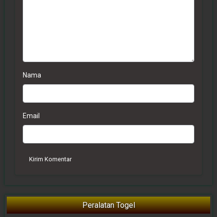
Nama
Email
Kirim Komentar
Peralatan Togel