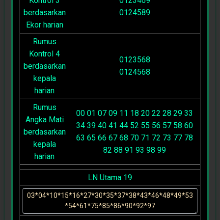
Kontrol 3
0123469
berdasarkan
0124589
Ekor harian
Rumus
Kontrol 4
0123568
berdasarkan
0124568
kepala
harian
Rumus
00 01 07 09 11 18 20 22 28 29 33
Angka Mati
34 39 40 41 44 52 55 56 57 58 60
berdasarkan
63 65 66 67 68 70 71 72 73 77 78
kepala
82 88 91 93 98 99
harian
LN Utama 19