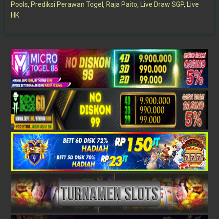
Pools
,
Prediksi Perawan Togel
,
Raja Paito
,
Live Draw SGP
,
Live
HK