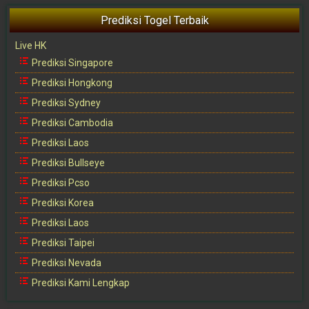
Prediksi Togel Terbaik
Live HK
Prediksi Singapore
Prediksi Hongkong
Prediksi Sydney
Prediksi Cambodia
Prediksi Laos
Prediksi Bullseye
Prediksi Pcso
Prediksi Korea
Prediksi Laos
Prediksi Taipei
Prediksi Nevada
Prediksi Kami Lengkap