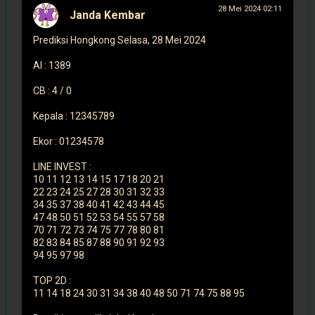
28 Mei 2024 02:11
Janda Kembar
Prediksi Hongkong Selasa, 28 Mei 2024
AI : 1389
CB : 4 / 0
Kepala : 12345789
Ekor : 01234578
LINE INVEST :
10 11 12 13 14 15 17 18 20 21
22 23 24 25 27 28 30 31 32 33
34 35 37 38 40 41 42 43 44 45
47 48 50 51 52 53 54 55 57 58
70 71 72 73 74 75 77 78 80 81
82 83 84 85 87 88 90 91 92 93
94 95 97 98
TOP 2D :
11 14 18 24 30 31 34 38 40 48 50 71 74 75 88 95