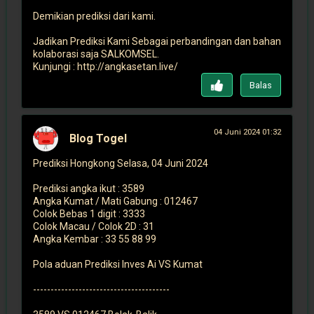
Demikian prediksi dari kami.
Jadikan Prediksi Kami Sebagai perbandingan dan bahan
kolaborasi saja SALKOMSEL.
Kunjungi : http://angkasetan.live/
Balas
04 Juni 2024 01:32
Blog Togel
Prediksi Hongkong Selasa, 04 Juni 2024
Prediksi angka ikut : 3589
Angka Kumat / Mati Gabung : 012467
Colok Bebas 1 digit : 3333
Colok Macau / Colok 2D : 31
Angka Kembar : 33 55 88 99
Pola aduan Prediksi Inves Ai VS Kumat
---------------------------------------