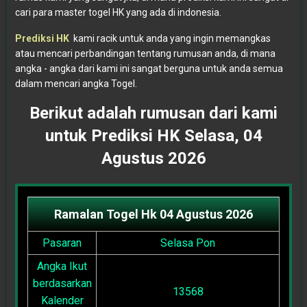
cari para master togel HK yang ada di indonesia.
Prediksi HK
kami racik untuk anda yang ingin memangkas
atau mencari perbandingan tentang rumusan anda, di mana
angka - angka dari kami ini sangat berguna untuk anda semua
dalam mencari angka Togel.
Berikut adalah rumusan dari kami
untuk Prediksi HK Selasa, 04
Agustus 2026
Ramalan Togel Hk 04 Agustus 2026
Pasaran
Selasa Pon
Angka Ikut
berdasarkan
13568
Kalender