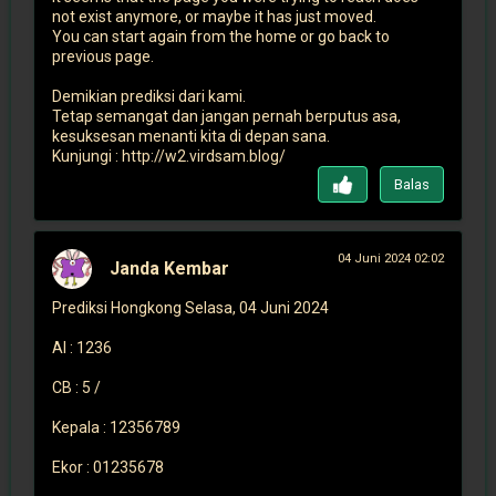
not exist anymore, or maybe it has just moved.
You can start again from the home or go back to
previous page.
Demikian prediksi dari kami.
Tetap semangat dan jangan pernah berputus asa,
kesuksesan menanti kita di depan sana.
Kunjungi : http://w2.virdsam.blog/
Balas
04 Juni 2024 02:02
Janda Kembar
Prediksi Hongkong Selasa, 04 Juni 2024
AI : 1236
CB : 5 /
Kepala : 12356789
Ekor : 01235678