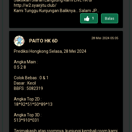
Saksikan Siaran Langsung Kami LIVE HK di
http://w2.syairjitu.club/
Kami Tunggu Kunjungan Baliknya… Salam JP…
1
Balas
28 Mei 2024 05:05
PAITO HK 6D
Prediksi Hongkong Selasa, 28 Mei 2024
Angka Main :
0 5 2 8
Colok Bebas : 0 & 1
Dasar : Kecil
BBFS : 5082319
Angka Top 2D :
18*92*51*50*89*13
Angka Top 3D :
513*910*031
Terimakasih atas roomnya, kunjungi kembali room kami