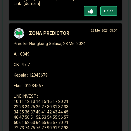
Link : [domain]
Balas
28 Mei 2024 05:04
ZONA PREDICTOR
Prediksi Hongkong Selasa, 28 Mei 2024
AI : 0349
CB : 4 / 7
Kepala : 12345679
Ekor : 01234567
LINE INVEST :
10 11 12 13 14 15 16 17 20 21
22 23 24 25 26 27 30 31 32 33
34 35 36 37 40 41 42 43 44 45
46 47 50 51 52 53 54 55 56 57
60 61 62 63 64 65 66 67 70 71
72 73 74 75 76 77 90 91 92 93