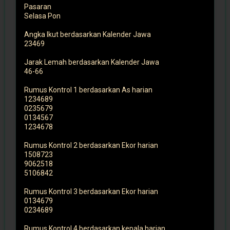
Pasaran
Selasa Pon
Angka Ikut berdasarkan Kalender Jawa
23469
Jarak Lemah berdasarkan Kalender Jawa
46-66
Rumus Kontrol 1 berdasarkan As harian
1234689
0235679
0134567
1234678
Rumus Kontrol 2 berdasarkan Ekor harian
1508723
9062518
5106842
Rumus Kontrol 3 berdasarkan Ekor harian
0134679
0234689
Rumus Kontrol 4 berdasarkan kepala harian