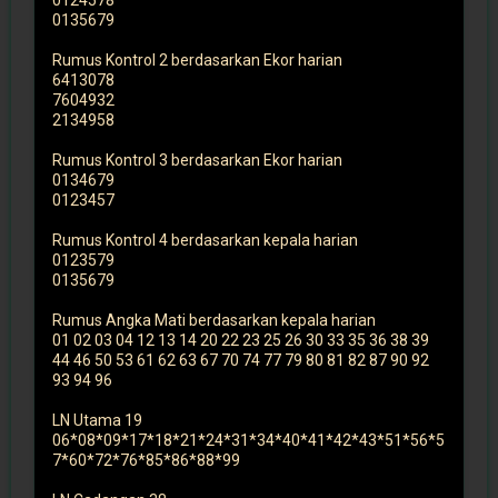
0124578
0135679
Rumus Kontrol 2 berdasarkan Ekor harian
6413078
7604932
2134958
Rumus Kontrol 3 berdasarkan Ekor harian
0134679
0123457
Rumus Kontrol 4 berdasarkan kepala harian
0123579
0135679
Rumus Angka Mati berdasarkan kepala harian
01 02 03 04 12 13 14 20 22 23 25 26 30 33 35 36 38 39
44 46 50 53 61 62 63 67 70 74 77 79 80 81 82 87 90 92
93 94 96
LN Utama 19
06*08*09*17*18*21*24*31*34*40*41*42*43*51*56*5
7*60*72*76*85*86*88*99