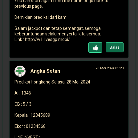
You can start again from the home or go back to
previous page.
Demikian prediksi dari kami.
Salam jackpot dan tetap semangat, semoga
keberuntungan selalu menyertai kita semua.
Link : http://w1.livesgp.mobi/
Balas
28 Mei 2024 01:23
Angka Setan
Prediksi Hongkong Selasa, 28 Mei 2024
AI : 1346
CB : 5 / 3
Kepala : 12345689
Ekor : 01234568
LINE INVEST :