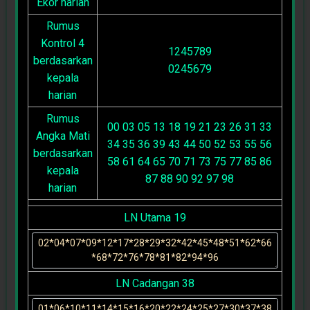
Ekor harian
Rumus
Kontrol 4
1245789
berdasarkan
0245679
kepala
harian
Rumus
00 03 05 13 18 19 21 23 26 31 33
Angka Mati
34 35 36 39 43 44 50 52 53 55 56
berdasarkan
58 61 64 65 70 71 73 75 77 85 86
kepala
87 88 90 92 97 98
harian
LN Utama 19
LN Cadangan 38