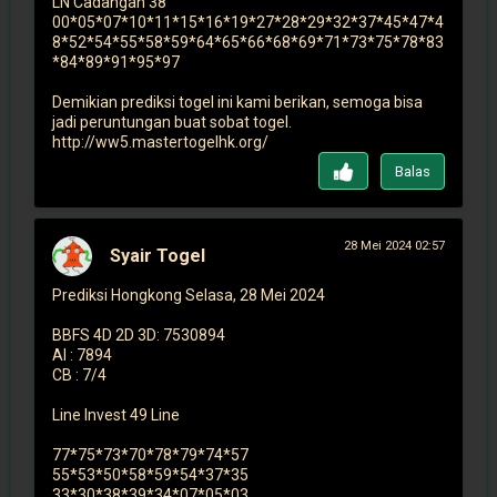
LN Cadangan 38
00*05*07*10*11*15*16*19*27*28*29*32*37*45*47*4
8*52*54*55*58*59*64*65*66*68*69*71*73*75*78*83
*84*89*91*95*97
Demikian prediksi togel ini kami berikan, semoga bisa
jadi peruntungan buat sobat togel.
http://ww5.mastertogelhk.org/
Balas
28 Mei 2024 02:57
Syair Togel
Prediksi Hongkong Selasa, 28 Mei 2024
BBFS 4D 2D 3D: 7530894
AI : 7894
CB : 7/4
Line Invest 49 Line
77*75*73*70*78*79*74*57
55*53*50*58*59*54*37*35
33*30*38*39*34*07*05*03