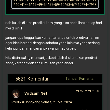
nah itu lah di atas prediksi kami yang bisa anda lihat setiap hari
nya di sini.!!!
jangan lupa tinggal kan komentar anda untuk prediksi hari ini,
agar bisa berbagi dengan sahabat yang lain nya yang sedang
kebingungan mencari angka yang mau di beli.
Kita di sini saling mencari jackpot lebih di utamakan prediksi
anda, karena tidak ada rumusan yang abadi.
5821 Komentar
Tambah Komentar
21 Mei 2024 01:50
Virdsam Net
Prediksi Hongkong Selasa, 21 Mei 2024