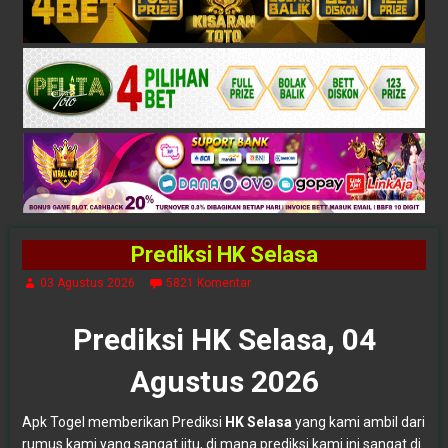
Prediksi HK Selasa
03 Agustus 2026
5821 Komentar
Prediksi HK Selasa, 04
Agustus 2026
Apk Togel memberikan Prediksi
HK Selasa
yang kami ambil dari
rumus kami yang sangat jitu, di mana prediksi kami ini sangat di