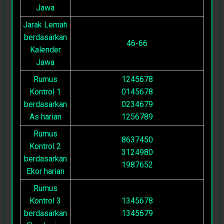
Jawa
Jarak Lemah
berdasarkan
46-66
Kalender
Jawa
Rumus
1245678
Kontrol 1
0145678
berdasarkan
0234679
As harian
1256789
Rumus
8637450
Kontrol 2
3124980
berdasarkan
1987652
Ekor harian
Rumus
Kontrol 3
1345678
berdasarkan
1345679