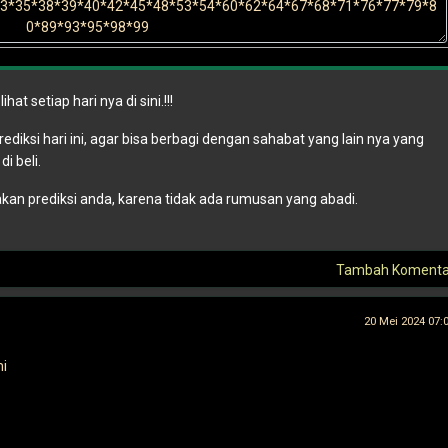
hat setiap hari nya di sini.!!!
ediksi hari ini, agar bisa berbagi dengan sahabat yang lain nya yang
i beli.
amakan prediksi anda, karena tidak ada rumusan yang abadi.
Tambah Komenta
20 Mei 2024 07:
mi