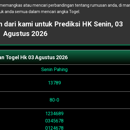
n memangkas atau mencari perbandingan tentang rumusan anda, di ma
ntuk anda semua dalam mencari angka Togel.
 dari kami untuk Prediksi HK Senin, 03
Agustus 2026
n Togel Hk 03 Agustus 2026
Senin Pahing
13789
80-0
1234689
0345678
0124678