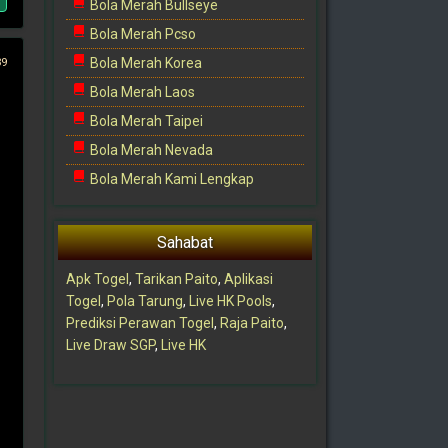
Bola Merah Bullseye
Bola Merah Pcso
Bola Merah Korea
39
Bola Merah Laos
Bola Merah Taipei
Bola Merah Nevada
Bola Merah Kami Lengkap
Sahabat
Apk Togel
,
Tarikan Paito
,
Aplikasi
Togel
,
Pola Tarung
,
Live HK Pools
,
Prediksi Perawan Togel
,
Raja Paito
,
Live Draw SGP
,
Live HK