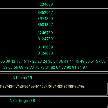
1234689
8452967
3974850
8601397
1246789
0124789
0135689
0124678
 05 09 12 13 16 17 20 23 24 30 34 36 41 44 46 49 50 51 57 58
59 63 66 69 72 73 75 78 81 82 84 87 90 91 94 97
LN Utama 19
LN Cadangan 38