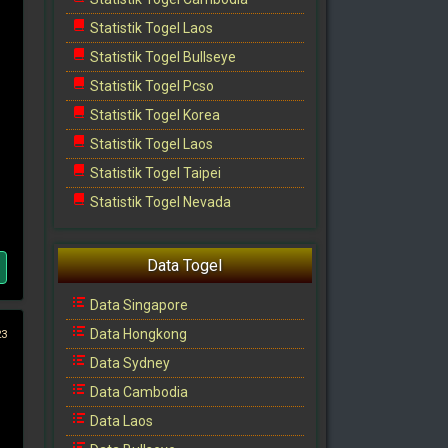
Statistik Togel Laos
Statistik Togel Bullseye
Statistik Togel Pcso
Statistik Togel Korea
Statistik Togel Laos
Statistik Togel Taipei
Statistik Togel Nevada
Data Togel
Data Singapore
Data Hongkong
23
Data Sydney
Data Cambodia
Data Laos