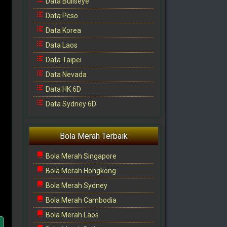
Data Bullseye
Data Pcso
Data Korea
Data Laos
Data Taipei
Data Nevada
Data HK 6D
Data Sydney 6D
Bola Merah Terbaik
Bola Merah Singapore
Bola Merah Hongkong
Bola Merah Sydney
Bola Merah Cambodia
Bola Merah Laos