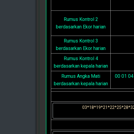
Rumus Kontrol 2
berdasarkan Ekor harian
Rumus Kontrol 3
berdasarkan Ekor harian
Rumus Kontrol 4
berdasarkan kepala harian
Rumus Angka Mati
00 01 04
berdasarkan kepala harian