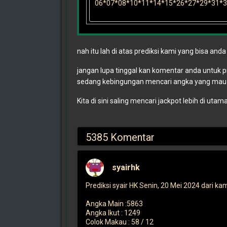
nah itu lah di atas prediksi kami yang bisa anda li
jangan lupa tinggal kan komentar anda untuk pr
sedang kebingungan mencari angka yang mau d
Kita di sini saling mencari jackpot lebih di ut
5385 Komentar
syairhk
Prediksi syair HK Senin, 20 Mei 2024 dari ka
Angka Main :5863
Angka Ikut : 1249
Colok Makau : 58 / 12