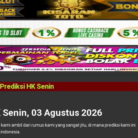
Prediksi HK Senin
K Senin, 03 Agustus 2026
 kami ambil dari rumus kami yang sangat jitu, di mana prediksi kami ini
 indonesia.