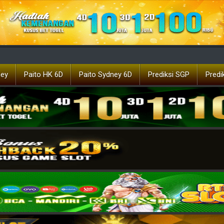
ney
Paito HK 6D
Paito Sydney 6D
Prediksi SGP
Predi