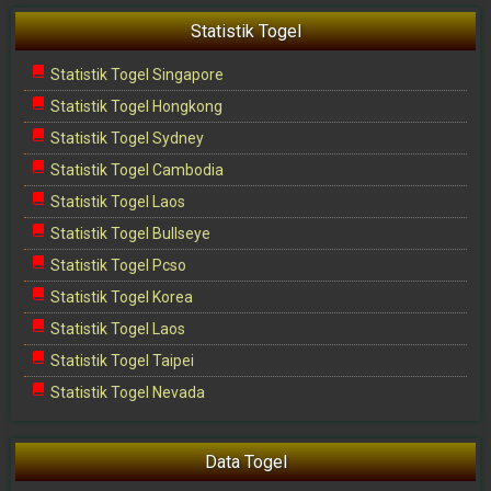
Statistik Togel
Statistik Togel Singapore
Statistik Togel Hongkong
Statistik Togel Sydney
Statistik Togel Cambodia
Statistik Togel Laos
Statistik Togel Bullseye
Statistik Togel Pcso
Statistik Togel Korea
Statistik Togel Laos
Statistik Togel Taipei
Statistik Togel Nevada
Data Togel