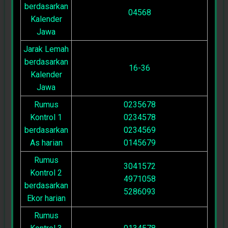
berdasarkan
04568
Kalender
Jawa
Jarak Lemah
berdasarkan
16-36
Kalender
Jawa
Rumus
0235678
Kontrol 1
0234578
berdasarkan
0234569
As harian
0145679
Rumus
3041572
Kontrol 2
4971058
berdasarkan
5286093
Ekor harian
Rumus