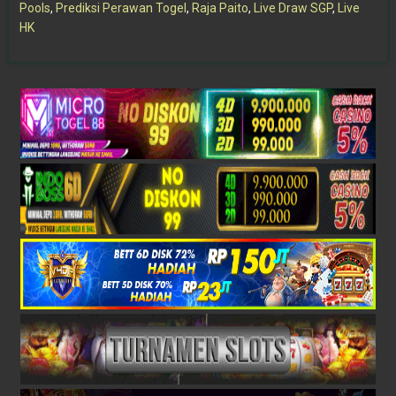
Pools
,
Prediksi Perawan Togel
,
Raja Paito
,
Live Draw SGP
,
Live
HK