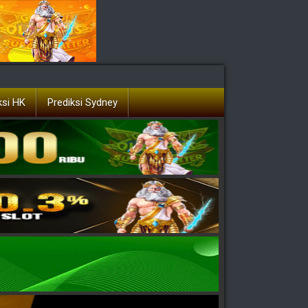
ksi HK
Prediksi Sydney